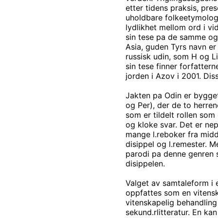
etter tidens praksis, pr
uholdbare folkeetymologi
lydlikhet mellom ord i vi
sin tese pa de samme og
Asia, guden Tyrs navn er 
russisk udin, som H og Li
sin tese finner forfattern
jorden i Azov i 2001. Dis
Jakten pa Odin er bygge
og Per), der de to herre
som er tildelt rollen som
og kloke svar. Det er ne
mange l.reboker fra mid
disippel og l.remester. M
parodi pa denne genren s
disippelen.
Valget av samtaleform i 
oppfattes som en vitenska
vitenskapelig behandling 
sekund.rlitteratur. En kan