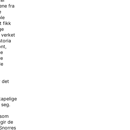
ene fra
e
ble
t fikk
ge
n verket
storia
nt,
ne
re
de
r det
kapelige
 seg.
 som
gir de
“Snorres