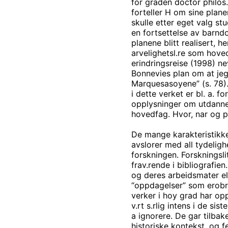
for graden doctor philos. 
forteller H om sine planer
skulle etter eget valg s
en fortsettelse av barndo
planene blitt realisert, 
arvelighetsl.re som hoved
erindringsreise (1998) ne
Bonnevies plan om at je
Marquesasoyene” (s. 78).
i dette verket er bl. a. 
opplysninger om utdannel
hovedfag. Hvor, nar og p
De mange karakteristikke
avslorer med all tydelig
forskningen. Forskningsli
frav.rende i bibliografien
og deres arbeidsmater el
“oppdagelser” som erobri
verker i hoy grad har op
v.rt s.rlig intens i de si
a ignorere. De gar tilbak
historiske kontekst, og fe