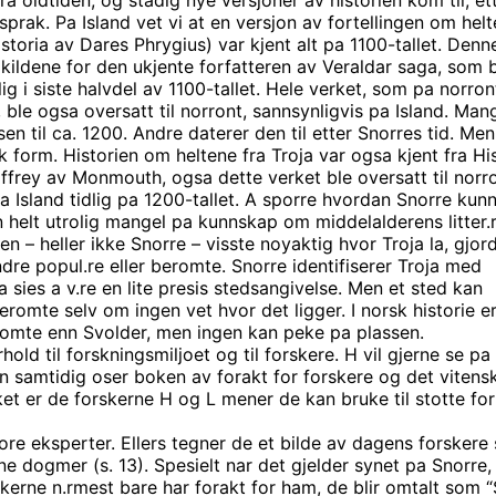
sprak. Pa Island vet vi at en versjon av fortellingen om helt
istoria av Dares Phrygius) var kjent alt pa 1100-tallet. Denn
 kildene for den ukjente forfatteren av Veraldar saga, som 
ig i siste halvdel av 1100-tallet. Hele verket, som pa norron
 ble ogsa oversatt til norront, sannsynligvis pa Island. Man
en til ca. 1200. Andre daterer den til etter Snorres tid. Me
tinsk form. Historien om heltene fra Troja var ogsa kjent fra Hi
frey av Monmouth, ogsa dette verket ble oversatt til norro
a Island tidlig pa 1200-tallet. A sporre hvordan Snorre kun
n helt utrolig mangel pa kunnskap om middelalderens litter.
ren – heller ikke Snorre – visste noyaktig hvor Troja la, gjor
ndre popul.re eller beromte. Snorre identifiserer Troja med
 sies a v.re en lite presis stedsangivelse. Men et sted kan
beromte selv om ingen vet hvor det ligger. I norsk historie e
romte enn Svolder, men ingen kan peke pa plassen.
hold til forskningsmiljoet og til forskere. H vil gjerne se pa
n samtidig oser boken av forakt for forskere og det vitens
et er de forskerne H og L mener de kan bruke til stotte for
ore eksperter. Ellers tegner de et bilde av dagens forskere
e dogmer (s. 13). Spesielt nar det gjelder synet pa Snorre, 
skerne n.rmest bare har forakt for ham, de blir omtalt som 