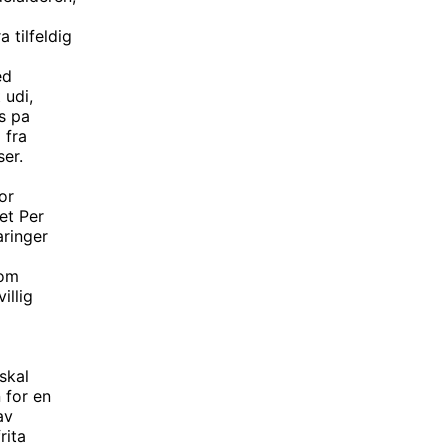
 tilfeldig
ed
 udi,
is pa
 fra
ser.
or
et Per
aringer
lom
illig
skal
 for en
av
rita