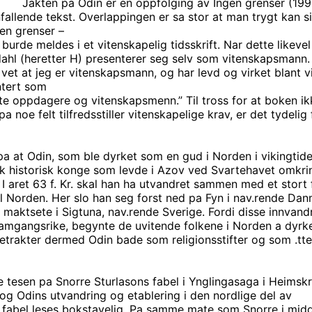
Jakten pa Odin er en oppfolging av Ingen grenser (1999
allende tekst. Overlappingen er sa stor at man trygt kan si
gen grenser –
urde meldes i et vitenskapelig tidsskrift. Nar dette likevel 
dahl (heretter H) presenterer seg selv som vitenskapsmann.
 vet at jeg er vitenskapsmann, og har levd og virket blant vi
ntert som
e oppdagere og vitenskapsmenn.” Til tross for at boken ik
 noe felt tilfredsstiller vitenskapelige krav, er det tydelig
pa at Odin, som ble dyrket som en gud i Norden i vikingtide
sk historisk konge som levde i Azov ved Svartehavet omkri
 I aret
63 f
. Kr. skal han ha utvandret sammen med et stort 
l Norden. Her slo han seg forst ned pa Fyn i nav.rende Dan
 maktsete i Sigtuna, nav.rende Sverige. Fordi disse innvand
ramgangsrike, begynte de uvitende folkene i Norden a dyr
etrakter dermed Odin bade som religionsstifter og som .ttef
 tesen pa Snorre Sturlasons fabel i Ynglingasaga i Heimskr
og Odins utvandring og etablering i den nordlige del av
 fabel leses bokstavelig. Pa samme mate som Snorre i midd