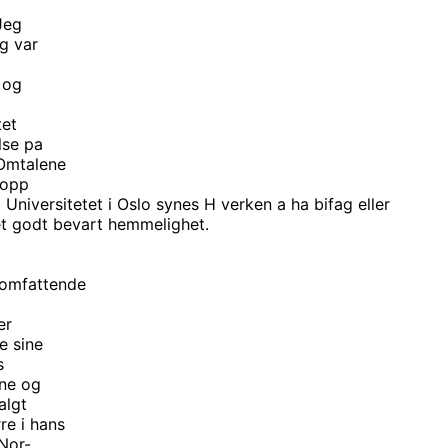
“Jeg
g var
 og
tet
lse pa
 Omtalene
 opp
Universitetet i Oslo synes H verken a ha bifag eller
et godt bevart hemmelighet.
t omfattende
er
e sine
s
ene og
algt
re i hans
 Nor-