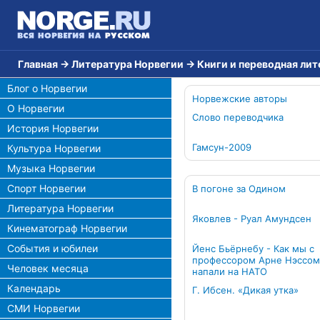
Главная
→
Литература Норвегии
→
Книги и переводная ли
Блог о Норвегии
Норвежские авторы
О Норвегии
Слово переводчика
История Норвегии
Гамсун-2009
Культура Норвегии
Музыка Норвегии
Спорт Норвегии
В погоне за Одином
Литература Норвегии
Яковлев - Руал Амундсен
Кинематограф Норвегии
События и юбилеи
Йенс Бьёрнебу - Как мы с
профессором Арне Нэссом
Человек месяца
напали на НАТО
Календарь
Г. Ибсен. «Дикая утка»
СМИ Норвегии