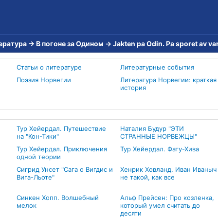
тература
→
В погоне за Одином
→
Jakten pa Odin. Pa sporet av var
Статьи о литературе
Литературные события
Поэзия Норвегии
Литература Норвегии: краткая
история
Тур Хейердал. Путешествие
Наталия Будур "ЭТИ
на "Кон-Тики"
СТРАННЫЕ НОРВЕЖЦЫ"
Тур Хейердал. Приключения
Тур Хейердал. Фату-Хива
одной теории
Сигрид Унсет "Сага о Вигдис и
Хенрик Ховланд. Иван Иваныч
Вига-Льоте"
не такой, как все
Синкен Хопп. Волшебный
Альф Прейсен: Про козленка,
мелок
который умел считать до
десяти