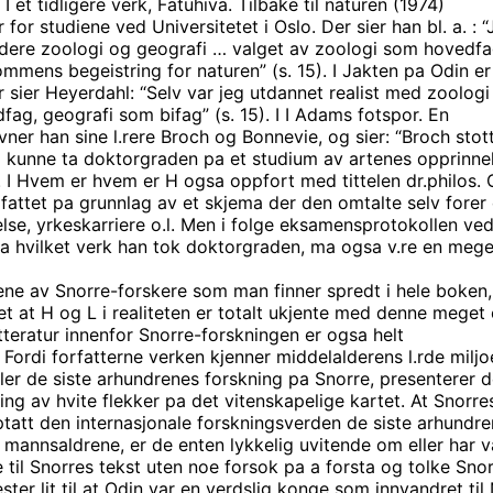
I et tidligere verk, Fatuhiva. Tilbake til naturen (1974)
 for studiene ved Universitetet i Oslo. Der sier han bl. a. : 
tudere zoologi og geografi … valget av zoologi som hovedfa
mmens begeistring for naturen” (s. 15). I Jakten pa Odin er
her sier Heyerdahl: “Selv var jeg utdannet realist med zoologi
fag, geografi som bifag” (s. 15). I I Adams fotspor. En
vner han sine l.rere Broch og Bonnevie, og sier: “Broch stot
g kunne ta doktorgraden pa et studium av artenes opprinne
 I Hvem er hvem er H ogsa oppfort med tittelen dr.philos.
forfattet pa grunnlag av et skjema der den omtalte selv forer
se, yrkeskarriere o.l. Men i folge eksamensprotokollen ved 
a hvilket verk han tok doktorgraden, ma ogsa v.re en meg
ne av Snorre-forskere som man finner spredt i hele boken,
het at H og L i realiteten er totalt ukjente med denne mege
tteratur innenfor Snorre-forskningen er ogsa helt
. Fordi forfatterne verken kjenner middelalderens l.rde miljo
ler de siste arhundrenes forskning pa Snorre, presenterer d
ng av hvite flekker pa det vitenskapelige kartet. At Snorre
ptatt den internasjonale forskningsverden de siste arhundr
ste mannsaldrene, er de enten lykkelig uvitende om eller har v
e til Snorres tekst uten noe forsok pa a forsta og tolke Snor
ster lit til at Odin var en verdslig konge som innvandret til