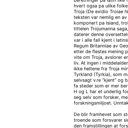
hvert ogsa pa ulike folke
Troja (De exidio Troiae h
teksten var nemlig en av
komponert pa Island, trol
tittelen Trojumanna saga,
daterer denne oversettels
var i alle fall kjent i la
Regum Britanniae av Geof
etter de flestes mening p
vite om Troja, avslorer e
liv. At ingen i middelalde
ikke heltene fra Troja mi
Tyrkland (Tyrkia), som ma
selvsagt v.re “kjent” og 
fa steder som er mer be
H og L har et underlig for
seg selv som forsker, me
forskningsmiljoet. Unntak
De blir framhevet som st
troende som forsvarer sin
den framstillingen at for