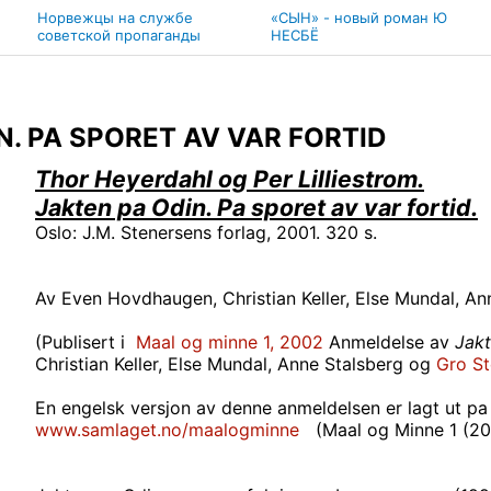
Норвежцы на службе
«СЫН» - новый роман Ю
советской пропаганды
НЕСБЁ
N. PA SPORET AV VAR FORTID
Thor Heyerdahl og Per Lilliestrom.
Jakten pa Odin. Pa sporet av var fortid.
Oslo: J.M. Stenersens forlag, 2001. 320 s.
Av Even Hovdhaugen, Christian Keller, Else Mundal, An
(Publisert i
Maal og minne 1, 2002
Anmeldelse av
Jakt
Christian Keller, Else Mundal, Anne Stalsberg og
Gro St
En engelsk versjon av denne anmeldelsen er lagt ut pa 
www.samlaget.no/maalogminne
(Maal og Minne 1 (20