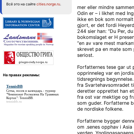
Всё это на сайте
cities.norge.ru
.
mer eller mindre sammenf
Odin er – i likhet med In
ikke en bok som normalt b
gjort, er det fordi Heyer
244 sier han: “Du Per, du
bokomslaget er H prese
“en av vare mest markant
skrevet pa en mate som pa
seriost.
Forfatternes tese gar ut 
opprinneleg var en jordi
На правах рекламы:
tidsregnings begynnelse.
fra Svartehavsomradet ti
TennisBB
deretter opprettet han et
Сетка, посев и календарь - турнир
"Чемпионат Росмалена На Травяных
fra ost var mektige og f
Кортах":
TennisBB
.
tennisbb.ru
som guder. Forfatterne b
de nordiske folkene.
Forfatterne bygger denne
om .senes opphav i Asia 
verden. Ynglingasagaens