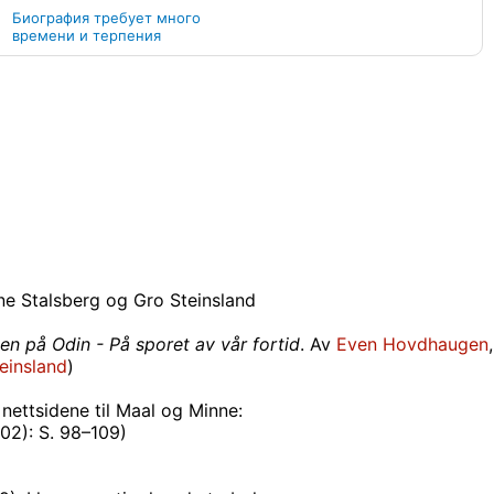
Биография требует много
времени и терпения
ne Stalsberg og Gro Steinsland
en på Odin - På sporet av vår fortid
. Av
Even Hovdhaugen
,
einsland
)
nettsidene til Maal og Minne:
02): S. 98–109)