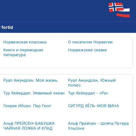
 fortid
Норвежская классика
О писателях Норвегии
Книги и переводная
Норвежские сказки
литература
Руал Амундсен. Моя жизнь
Руал Амундсен. Южный
полюс
Тур Хейердал. Уязвимый океан
Тур Хейердал - «Ра»
Генрик Ибсен. Пер Гюнт
СИГУРД ХЁЛЬ-МОЯ ВИНА
Альф ПРЕЙСЕН-БАБУШКА
Альф Прейсен - Шляпа Петера
ЧАЙНАЯ ЛОЖКА И КЛАД
Ульсона