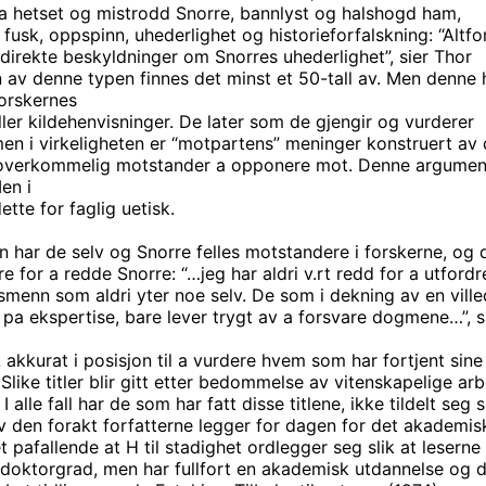
a hetset og mistrodd Snorre, bannlyst og halshogd ham,
 fusk, oppspinn, uhederlighet og historieforfalskning: “Altfo
rekte beskyldninger om Snorres uhederlighet”, sier Thor
gn av denne typen finnes det minst et 50-tall av. Men denne
orskernes
ler kildehenvisninger. De later som de gjengir og vurderer
en i virkeligheten er “motpartens” meninger konstruert av
n overkommelig motstander a opponere mot. Denne argumentas
en i
ette for faglig uetisk.
n har de selv og Snorre felles motstandere i forskerne, og 
for a redde Snorre: “…jeg har aldri v.rt redd for a utford
smenn som aldri yter noe selv. De som i dekning av en vill
av pa ekspertise, bare lever trygt av a forsvare dogmene…”, s
 akkurat i posisjon til a vurdere hvem som har fortjent sine
. Slike titler blir gitt etter bedommelse av vitenskapelige ar
alle fall har de som har fatt disse titlene, ikke tildelt seg s
av den forakt forfatterne legger for dagen for det akademis
t pafallende at H til stadighet ordlegger seg slik at leserne
esdoktorgrad, men har fullfort en akademisk utdannelse og d