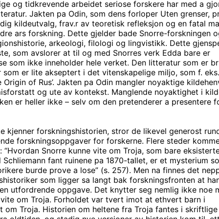
dige og tidkrevende arbeidet seriose forskere har med a gjo
tteratur. Jakten pa Odin, som dens forloper Uten grenser, 
ldig kildeutvalg, frav.r av teoretisk refleksjon og en fatal m
ndre ars forskning. Dette gjelder bade Snorre-forskningen 
ionshistorie, arkeologi, filologi og lingvistikk. Dette gjensp
iste, som avslorer at til og med Snorres verk Edda bare er
lse som ikke inneholder hele verket. Den litteratur som er b
tur som er lite akseptert i det vitenskapelige miljo, som f. eks
 Origin of Rus’.
Jakten pa Odin mangler noyaktige kildehen
isforstatt og ute av kontekst. Manglende noyaktighet i kild
n er heller ikke – selv om den pretenderer a presentere for
ke kjenner forskningshistorien, stror de likevel generost run
ende forskningsoppgaver for forskerne. Flere steder komm
er: “Hvordan Snorre kunne vite om Troja, som bare eksistert
il Schliemann fant ruinene pa 1870-tallet, er et mysterium s
torikere burde prove a lose” (s. 257). Men na finnes det nep
nshistoriker som ligger sa langt bak forskningsfronten at han
r en utfordrende oppgave. Det knytter seg nemlig ikke noe
vite om Troja. Forholdet var tvert imot at ethvert barn i
om Troja. Historien om heltene fra Troja fantes i skriftlige
fra oldtiden, og stadig nye versjoner av historien kom til, et