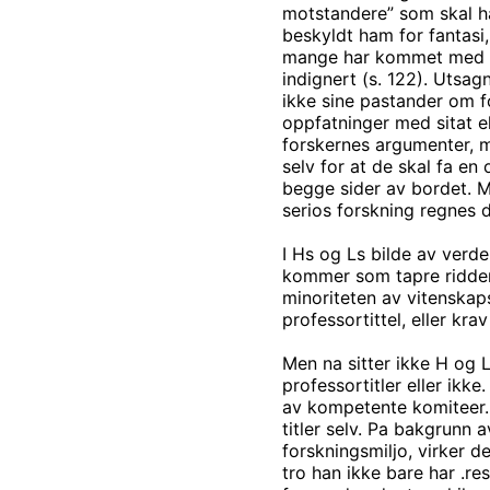
motstandere” som skal h
beskyldt ham for fantasi,
mange har kommet med di
indignert (s. 122). Utsa
ikke sine pastander om f
oppfatninger med sitat el
forskernes argumenter, m
selv for at de skal fa e
begge sider av bordet. M
serios forskning regnes d
I Hs og Ls bilde av verde
kommer som tapre riddere 
minoriteten av vitenskap
professortittel, eller kr
Men na sitter ikke H og L
professortitler eller ikke
av kompetente komiteer. I 
titler selv. Pa bakgrunn 
forskningsmiljo, virker de
tro han ikke bare har .r