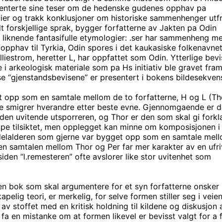
esenterte sine teser om de hedenske gudenes opphav pa
er og trakk konklusjoner om historiske sammenhenger utfra
dt forskjellige sprak, bygger forfatterne av Jakten pa Odin
 liknende fantasifulle etymologier: .ser har sammenheng m
opphav til Tyrkia, Odin spores i det kaukasiske folkenavnet
lliestrom, heretter L, har oppfattet som Odin. Ytterlige bev
e i arkeologisk materiale som pa Hs initiativ ble gravet fram
se “gjenstandsbevisene” er presentert i bokens bildesekven
t opp som en samtale mellom de to forfatterne, H og L (Th
ne smigrer hverandre etter beste evne. Gjennomgaende er d
 den uvitende utsporreren, og Thor er den som skal gi forkl
ppe tilsiktet, men opplegget kan minne om komposisjonen i
delalderen som gjerne var bygget opp som en samtale mel
en samtalen mellom Thor og Per far mer karakter av en ufriv
iden “l.remesteren” ofte avslorer like stor uvitenhet som
en bok som skal argumentere for et syn forfatterne onsker 
pelig teori, er merkelig, for selve formen stiller seg i veien
av stoffet med en kritisk holdning til kildene og diskusjon 
 fa en mistanke om at formen likevel er bevisst valgt for a f