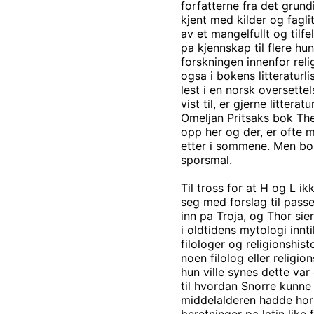
forfatterne fra det grun
kjent med kilder og fagli
av et mangelfullt og tilfe
pa kjennskap til flere hu
forskningen innenfor relig
ogsa i bokens litteraturl
lest i en norsk oversette
vist til, er gjerne littera
Omeljan Pritsaks bok The
opp her og der, er ofte m
etter i sommene. Men boke
sporsmal.
Til tross for at H og L ik
seg med forslag til pass
inn pa Troja, og Thor si
i oldtidens mytologi innt
filologer og religionshis
noen filolog eller religio
hun ville synes dette va
til hvordan Snorre kunne 
middelalderen hadde hort 
beretninger pa latin like 