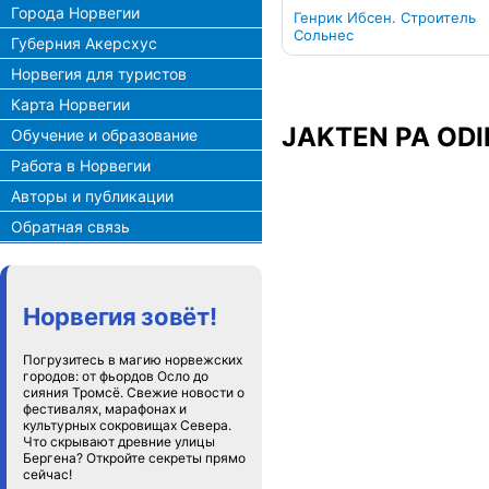
Города Норвегии
Генрик Ибсен. Строитель
Сольнес
Губерния Акерсхус
Норвегия для туристов
Карта Норвегии
JAKTEN PA ODI
Обучение и образование
Работа в Норвегии
Авторы и публикации
Обратная связь
Норвегия зовёт!
Погрузитесь в магию норвежских
городов: от фьордов Осло до
сияния Тромсё. Свежие новости о
фестивалях, марафонах и
культурных сокровищах Севера.
Что скрывают древние улицы
Бергена? Откройте секреты прямо
сейчас!