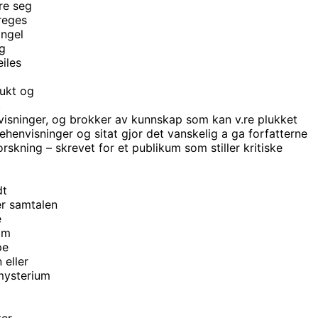
re seg
preges
angel
og
eiles
rukt og
.
visninger, og brokker av kunnskap som kan v.re plukket
ehenvisninger og sitat gjor det vanskelig a ga forfatterne
skning – skrevet for et publikum som stiller kritiske
dt
er samtalen
e
om
pe
 eller
 mysterium
ter