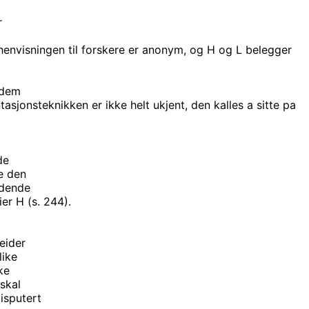
r
 henvisningen til forskere er anonym, og H og L belegger
 dem
jonsteknikken er ikke helt ukjent, den kalles a sitte pa
de
re den
edende
ier H (s. 244).
beider
like
ke
 skal
isputert