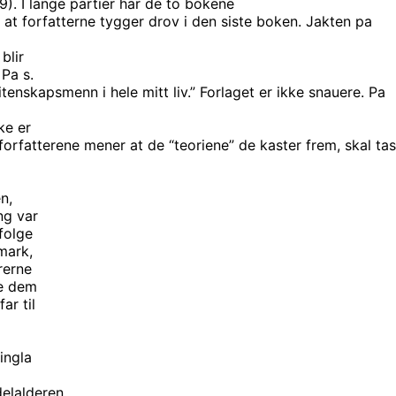
). I lange partier har de to bokene
 at forfatterne tygger drov i den siste boken. Jakten pa
blir
 Pa s.
tenskapsmenn i hele mitt liv.” Forlaget er ikke snauere. Pa
ke er
 forfatterene mener at de “teoriene” de kaster frem, skal tas
n,
ng var
folge
mark,
rerne
ke dem
ar til
ingla
elalderen,