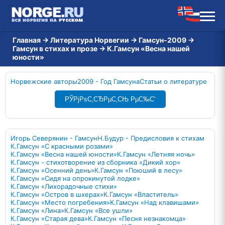
Главная
→
Литература Норвегии
→
Гамсун-2009
→
Гамсун в стихах и прозе
→
К.Гамсун «Весна нашей
юности»
Норвежские авторы
2009 - Год Гамсуна
Статьи о литературе
РЎРјРѕС‚СЂРµС‚СЊ РµС‰С‘
Игорь Северянин - Гамсун
Н.Будур - Предисловия к стихам
К.Гамсун «С красными розами»
К.Гамсун «Весна нашей юности»
К.Гамсун «Летняя ночь»
К.Гамсун - стихотворение из сборника «Дикий хор»
К.Гамсун «Осенний день»
К.Гамсун «Поюший в лесу»
К.Гамсун «Сидя на опрокинутой лодке»
К.Гамсун «Лихорадочные стихи»
К.Гамсун «Остров в шхерах»
К.Гамсун «Властитель»
К.Гамсун «Место погребения»
К.Гамсун «Над клавишами»
К.Гамсун «Лина»
К.Гамсун «Все ушли»
К.Гамсун «Старая дева»
К.Гамсун «Песня незнакомца»