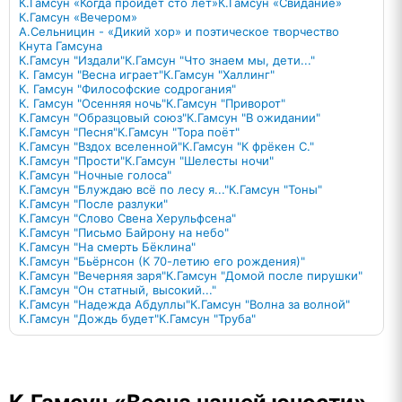
К.Гамсун «Когда пройдет сто лет»
К.Гамсун «Свидание»
К.Гамсун «Вечером»
А.Сельницин - «Дикий хор» и поэтическое творчество
Кнута Гамсуна
К.Гамсун "Издали"
К.Гамсун "Что знаем мы, дети..."
К. Гамсун "Весна играет"
К.Гамсун "Халлинг"
К. Гамсун "Философские содрогания"
К. Гамсун "Осенняя ночь"
К.Гамсун "Приворот"
К.Гамсун "Образцовый союз"
К.Гамсун "В ожидании"
К.Гамсун "Песня"
К.Гамсун "Тора поёт"
К.Гамсун "Вздох вселенной"
К.Гамсун "К фрёкен С."
К.Гамсун "Прости"
К.Гамсун "Шелесты ночи"
К.Гамсун "Ночные голоса"
К.Гамсун "Блуждаю всё по лесу я..."
К.Гамсун "Тоны"
К.Гамсун "После разлуки"
К.Гамсун "Слово Свена Херульфсена"
К.Гамсун "Письмо Байрону на небо"
К.Гамсун "На смерть Бёклина"
К.Гамсун "Бьёрнсон (К 70-летию его рождения)"
К.Гамсун "Вечерняя заря"
К.Гамсун "Домой после пирушки"
К.Гамсун "Он статный, высокий..."
К.Гамсун "Надежда Абдуллы"
К.Гамсун "Волна за волной"
К.Гамсун "Дождь будет"
К.Гамсун "Труба"