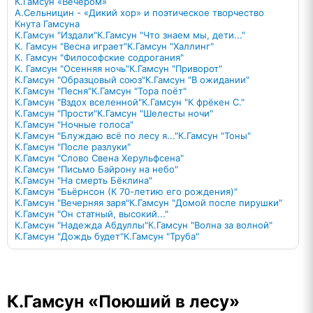
К.Гамсун «Вечером»
А.Сельницин - «Дикий хор» и поэтическое творчество
Кнута Гамсуна
К.Гамсун "Издали"
К.Гамсун "Что знаем мы, дети..."
К. Гамсун "Весна играет"
К.Гамсун "Халлинг"
К. Гамсун "Философские содрогания"
К. Гамсун "Осенняя ночь"
К.Гамсун "Приворот"
К.Гамсун "Образцовый союз"
К.Гамсун "В ожидании"
К.Гамсун "Песня"
К.Гамсун "Тора поёт"
К.Гамсун "Вздох вселенной"
К.Гамсун "К фрёкен С."
К.Гамсун "Прости"
К.Гамсун "Шелесты ночи"
К.Гамсун "Ночные голоса"
К.Гамсун "Блуждаю всё по лесу я..."
К.Гамсун "Тоны"
К.Гамсун "После разлуки"
К.Гамсун "Слово Свена Херульфсена"
К.Гамсун "Письмо Байрону на небо"
К.Гамсун "На смерть Бёклина"
К.Гамсун "Бьёрнсон (К 70-летию его рождения)"
К.Гамсун "Вечерняя заря"
К.Гамсун "Домой после пирушки"
К.Гамсун "Он статный, высокий..."
К.Гамсун "Надежда Абдуллы"
К.Гамсун "Волна за волной"
К.Гамсун "Дождь будет"
К.Гамсун "Труба"
К.Гамсун «Поюший в лесу»