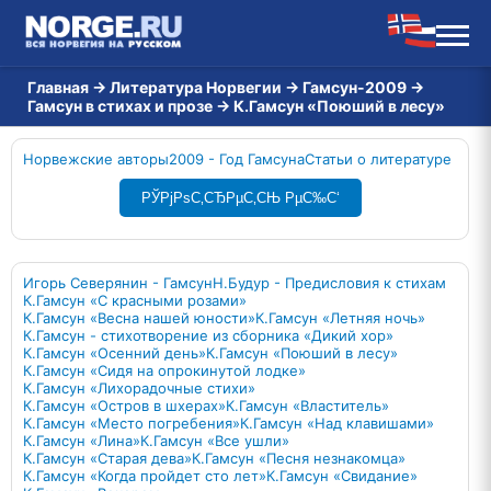
Главная
→
Литература Норвегии
→
Гамсун-2009
→
Гамсун в стихах и прозе
→
К.Гамсун «Поюший в лесу»
Норвежские авторы
2009 - Год Гамсуна
Статьи о литературе
РЎРјРѕС‚СЂРµС‚СЊ РµС‰С‘
Игорь Северянин - Гамсун
Н.Будур - Предисловия к стихам
К.Гамсун «С красными розами»
К.Гамсун «Весна нашей юности»
К.Гамсун «Летняя ночь»
К.Гамсун - стихотворение из сборника «Дикий хор»
К.Гамсун «Осенний день»
К.Гамсун «Поюший в лесу»
К.Гамсун «Сидя на опрокинутой лодке»
К.Гамсун «Лихорадочные стихи»
К.Гамсун «Остров в шхерах»
К.Гамсун «Властитель»
К.Гамсун «Место погребения»
К.Гамсун «Над клавишами»
К.Гамсун «Лина»
К.Гамсун «Все ушли»
К.Гамсун «Старая дева»
К.Гамсун «Песня незнакомца»
К.Гамсун «Когда пройдет сто лет»
К.Гамсун «Свидание»