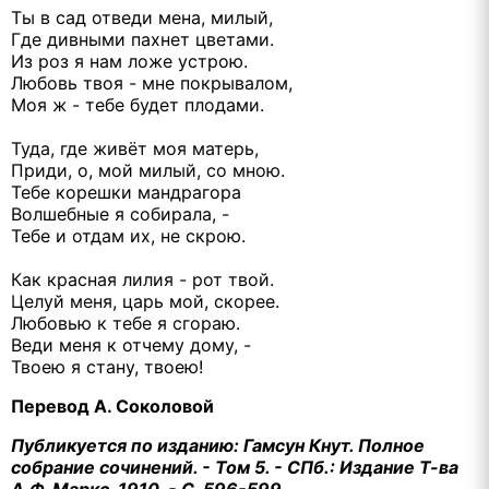
Ты в сад отведи мена, милый,
Где дивными пахнет цветами.
Из роз я нам ложе устрою.
Любовь твоя - мне покрывалом,
Моя ж - тебе будет плодами.
Туда, где живёт моя матерь,
Приди, о, мой милый, со мною.
Тебе корешки мандрагора
Волшебные я собирала, -
Тебе и отдам их, не скрою.
Как красная лилия - рот твой.
Целуй меня, царь мой, скорее.
Любовью к тебе я сгораю.
Веди меня к отчему дому, -
Твоею я стану, твоею!
Перевод А. Соколовой
Публикуется по изданию: Гамсун Кнут. Полное
собрание сочинений. - Том 5. - СПб.: Издание Т-ва
А.Ф. Маркс, 1910. - С. 596-599.