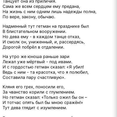
Танцует она из приличия.
Сама же всем сердцем ему предана,
На жизнь с ним одним лишь надежды полна,
По вере, закону, обычаю.
Надменный тут гетман на празднике был
В блистательном вооружении.
Но дева ему - в каждом танце отказ,
И смолк он, униженный, и, рассердясь,
Дорогой побрёл в отдалении.
На утро же юноша раньше зари
Лежал уже мёртвый - под ивами.
И с гордостью гетман сказал: «Я убил!
Ведь с ним - та кpаcотка, что я полюбил,
Составила пару счастливую».
Кляня его грех, поносили его,
За чванство корили с глумлением.
Но гетман сказал: «Только ожил бы он –
И тотчас опять был бы мною сражён!»
Тут дева глядит с изумлением.