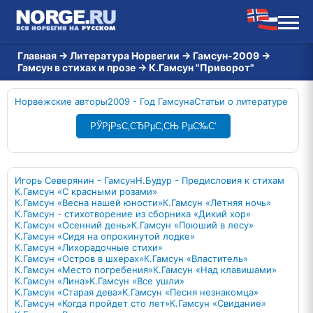
Главная
→
Литература Норвегии
→
Гамсун-2009
→
Гамсун в стихах и прозе
→
К.Гамсун "Приворот"
Норвежские авторы
2009 - Год Гамсуна
Статьи о литературе
РЎРјРѕС‚СЂРµС‚СЊ РµС‰С‘
Игорь Северянин - Гамсун
Н.Будур - Предисловия к стихам
К.Гамсун «С красными розами»
К.Гамсун «Весна нашей юности»
К.Гамсун «Летняя ночь»
К.Гамсун - стихотворение из сборника «Дикий хор»
К.Гамсун «Осенний день»
К.Гамсун «Поюший в лесу»
К.Гамсун «Сидя на опрокинутой лодке»
К.Гамсун «Лихорадочные стихи»
К.Гамсун «Остров в шхерах»
К.Гамсун «Властитель»
К.Гамсун «Место погребения»
К.Гамсун «Над клавишами»
К.Гамсун «Лина»
К.Гамсун «Все ушли»
К.Гамсун «Старая дева»
К.Гамсун «Песня незнакомца»
К.Гамсун «Когда пройдет сто лет»
К.Гамсун «Свидание»