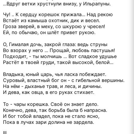
...Вдруг ветки хрустнули внизу, у Ильрапуны.
Чу! .. К сердцу корешок прижала... Над рекою
Встаёт из камыша охотник, дик и весел.
Гроза зверей, в меху, со шкурою у чресел!
Ей, по обычаю, он шлёт привет рукою.
О, Гималая дочь, закрой глаза: ведь струны
Во взорах у него ... Прощай, любовь пастушья!
Подходит, - ты молчишь ... Вот сладкое удушье
Растёт в твоей груди, такой высокой, белой...
Владыка, юный царь, чья ласка побеждает.
Суровый, властный бог он - с гибельной вершины.
На нём - дыханье трав, и леса, и дичины.
И дева, как овца, в его руках стихает.
То - чары корешка. Своё он знает дело.
Конечно, дева, так борьба была б напрасна.
И бог тобой владел, пока не стало ясно,
Пока в лучах зари долина не зардела.
III