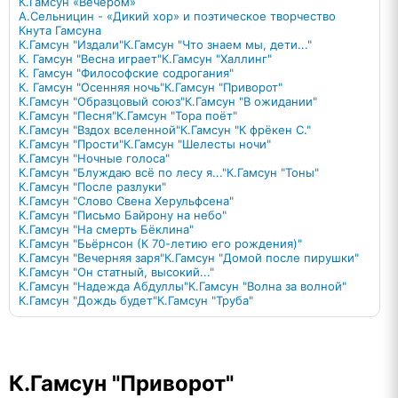
К.Гамсун «Вечером»
А.Сельницин - «Дикий хор» и поэтическое творчество
Кнута Гамсуна
К.Гамсун "Издали"
К.Гамсун "Что знаем мы, дети..."
К. Гамсун "Весна играет"
К.Гамсун "Халлинг"
К. Гамсун "Философские содрогания"
К. Гамсун "Осенняя ночь"
К.Гамсун "Приворот"
К.Гамсун "Образцовый союз"
К.Гамсун "В ожидании"
К.Гамсун "Песня"
К.Гамсун "Тора поёт"
К.Гамсун "Вздох вселенной"
К.Гамсун "К фрёкен С."
К.Гамсун "Прости"
К.Гамсун "Шелесты ночи"
К.Гамсун "Ночные голоса"
К.Гамсун "Блуждаю всё по лесу я..."
К.Гамсун "Тоны"
К.Гамсун "После разлуки"
К.Гамсун "Слово Свена Херульфсена"
К.Гамсун "Письмо Байрону на небо"
К.Гамсун "На смерть Бёклина"
К.Гамсун "Бьёрнсон (К 70-летию его рождения)"
К.Гамсун "Вечерняя заря"
К.Гамсун "Домой после пирушки"
К.Гамсун "Он статный, высокий..."
К.Гамсун "Надежда Абдуллы"
К.Гамсун "Волна за волной"
К.Гамсун "Дождь будет"
К.Гамсун "Труба"
К.Гамсун "Приворот"