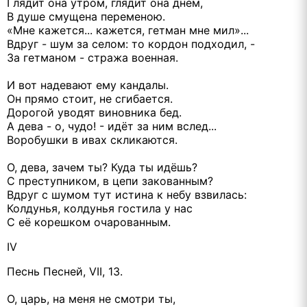
Глядит она утром, глядит она днём,
В душе смущена переменою.
«Мне кажется... кажется, гетман мне мил»...
Вдруг - шум за селом: то кoрдон подходил, -
За гетманом - стража военная.
И вот надевают ему кандалы.
Он прямо стоит, не сгибается.
Дорогой уводят виновника бед.
А дева - о, чудо! - идёт за ним вслед...
Воробушки в ивах скликаются.
О, дева, зачем ты? Куда ты идёшь?
С преступником, в цепи закованным?
Вдруг с шумом тут истина к небу взвилась:
Колдунья, колдунья гостила у нас
С её корешком очарованным.
IV
Песнь Песней, VII, 13.
О, царь, на меня не смотри ты,