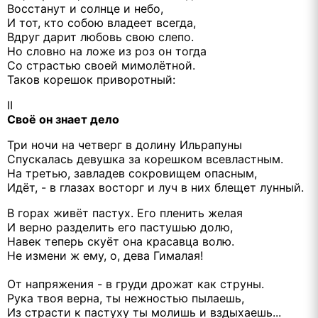
Восстанут и солнце и небо,
И тот, кто собою владеет всегда,
Вдруг дарит любовь свою слепо.
Но словно на ложе из роз он тогда
Со страстью своей мимолётной.
Таков корешок приворотный:
II
Своё он знает дело
Три ночи на четверг в долину Ильрапуны
Спускалась девушка за корешком всевластным.
На третью, завладев сокровищем опасным,
Идёт, - в глазах восторг и луч в них блещет лунный.
В горах живёт пастух. Его пленить желая
И верно разделить его пастушью долю,
Навек теперь скуёт она красавца волю.
Не измени ж ему, о, дева Гималая!
От напряжения - в груди дрожат как струны.
Рука твоя верна, ты нежностью пылаешь,
Из страсти к пастуху ты молишь и вздыхаешь...