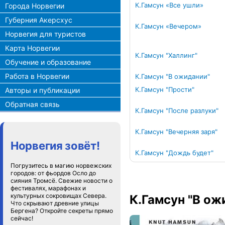
К.Гамсун «Все ушли»
Города Норвегии
Губерния Акерсхус
К.Гамсун «Вечером»
Норвегия для туристов
Карта Норвегии
К.Гамсун "Халлинг"
Обучение и образование
Работа в Норвегии
К.Гамсун "В ожидании"
К.Гамсун "Прости"
Авторы и публикации
Обратная связь
К.Гамсун "После разлуки"
К.Гамсун "Вечерняя заря"
Норвегия зовёт!
К.Гамсун "Дождь будет"
Погрузитесь в магию норвежских
городов: от фьордов Осло до
сияния Тромсё. Свежие новости о
фестивалях, марафонах и
культурных сокровищах Севера.
К.Гамсун "В ож
Что скрывают древние улицы
Бергена? Откройте секреты прямо
сейчас!