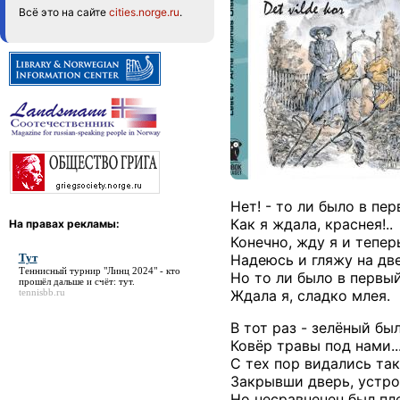
Всё это на сайте
cities.norge.ru
.
Нет! - то ли было в пер
Как я ждала, краснея!..
На правах рекламы:
Конечно, жду я и тепер
Тут
Надеюсь и гляжу на дв
Теннисный турнир "Линц 2024" - кто
Но то ли было в первый
прошёл дальше и счёт:
тут
.
tennisbb.ru
Ждала я, сладко млея.
В тот раз - зелёный был
Ковёр травы под нами..
С тех пор видались так
Закрывши дверь, устро
Но несравненен был пл