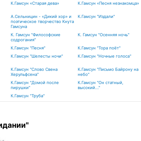
К.Гамсун «Старая дева»
К.Гамсун «Песня незнакомца»
А.Сельницин - «Дикий хор» и
К.Гамсун "Издали"
поэтическое творчество Кнута
Гамсуна
К. Гамсун "Философские
К. Гамсун "Осенняя ночь"
содрогания"
К.Гамсун "Песня"
К.Гамсун "Тора поёт"
К.Гамсун "Шелесты ночи"
К.Гамсун "Ночные голоса"
К.Гамсун "Слово Свена
К.Гамсун "Письмо Байрону на
Херульфсена"
небо"
К.Гамсун "Домой после
К.Гамсун "Он статный,
пирушки"
высокий..."
К.Гамсун "Труба"
идании"