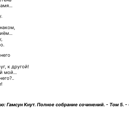
амя...
.
знаком,
ём...
,
о.
 него
уг, к другой!
 мой...
чего?..
!
: Гамсун Кнут. Полное собрание сочинений. - Том 5. - С