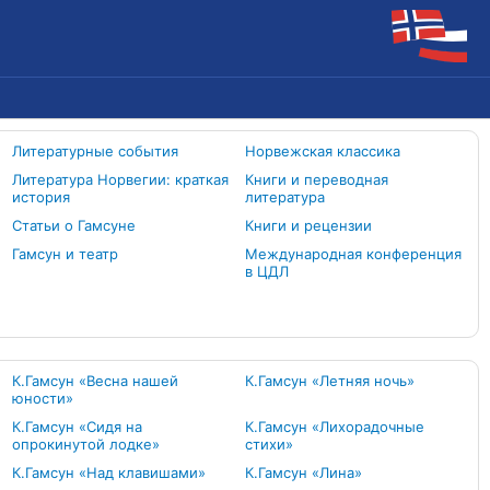
Литературные события
Норвежская классика
Литература Норвегии: краткая
Книги и переводная
история
литература
Статьи о Гамсуне
Книги и рецензии
Гамсун и театр
Международная конференция
в ЦДЛ
К.Гамсун «Весна нашей
К.Гамсун «Летняя ночь»
юности»
К.Гамсун «Сидя на
К.Гамсун «Лихорадочные
опрокинутой лодке»
стихи»
К.Гамсун «Над клавишами»
К.Гамсун «Лина»