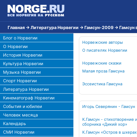
Главная
→
Литература Норвегии
→
Гамсун-2009
→
Гамсун 
Блог о Норвегии
Норвежские авторы
О Норвегии
О писателях Норвегии
История Норвегии
Норвежские сказки
Культура Норвегии
Малая проза Гамсуна
Музыка Норвегии
Спорт Норвегии
Эссеистика Гамсуна
Литература Норвегии
Кинематограф Норвегии
События и юбилеи
Игорь Северянин - Гамсун
Человек месяца
К.Гамсун - стихотворение 
Календарь
сборника «Дикий хор»
СМИ Норвегии
К.Гамсун «Остров в шхерах