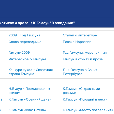
в стихах и прозе
→
К.Гамсун "В ожидании"
2009 - Год Гамсуна
Статьи о литературе
Слово переводчика
Поэзия Норвегии
Гамсун-2009
Год Гамсуна: мероприятия
Интересное о Гамсуне
Гамсун в стихах и прозе
Конкурс кукол - Сказочная
Дни Гамсуна в Санкт-
страна Гамсуна
Петербурге
Н.Будур - Предисловия к
К.Гамсун «С красными
стихам
розами»
из
К.Гамсун «Осенний день»
К.Гамсун «Поюший в лесу»
»
К.Гамсун «Властитель»
К.Гамсун «Место погребения»