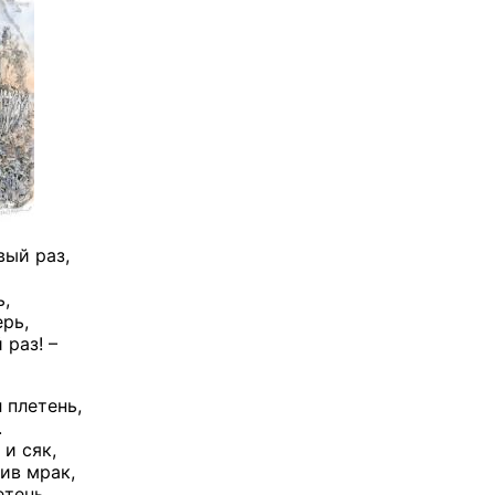
вый раз,
ь,
ерь,
 раз! –
 плетень,
.
 и сяк,
ив мрак,
етень