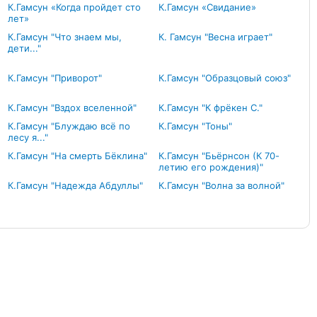
К.Гамсун «Когда пройдет сто
К.Гамсун «Свидание»
лет»
К.Гамсун "Что знаем мы,
К. Гамсун "Весна играет"
дети..."
К.Гамсун "Приворот"
К.Гамсун "Образцовый союз"
К.Гамсун "Вздох вселенной"
К.Гамсун "К фрёкен С."
К.Гамсун "Блуждаю всё по
К.Гамсун "Тоны"
лесу я..."
К.Гамсун "На смерть Бёклина"
К.Гамсун "Бьёрнсон (К 70-
летию его рождения)"
К.Гамсун "Надежда Абдуллы"
К.Гамсун "Волна за волной"