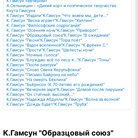
К.Гамсун «Вечером»
А.Сельницин - «Дикий хор» и поэтическое творчество
Кнута Гамсуна
К.Гамсун "Издали"
К.Гамсун "Что знаем мы, дети..."
К. Гамсун "Весна играет"
К.Гамсун "Халлинг"
К. Гамсун "Философские содрогания"
К. Гамсун "Осенняя ночь"
К.Гамсун "Приворот"
К.Гамсун "Образцовый союз"
К.Гамсун "В ожидании"
К.Гамсун "Песня"
К.Гамсун "Тора поёт"
К.Гамсун "Вздох вселенной"
К.Гамсун "К фрёкен С."
К.Гамсун "Прости"
К.Гамсун "Шелесты ночи"
К.Гамсун "Ночные голоса"
К.Гамсун "Блуждаю всё по лесу я..."
К.Гамсун "Тоны"
К.Гамсун "После разлуки"
К.Гамсун "Слово Свена Херульфсена"
К.Гамсун "Письмо Байрону на небо"
К.Гамсун "На смерть Бёклина"
К.Гамсун "Бьёрнсон (К 70-летию его рождения)"
К.Гамсун "Вечерняя заря"
К.Гамсун "Домой после пирушки"
К.Гамсун "Он статный, высокий..."
К.Гамсун "Надежда Абдуллы"
К.Гамсун "Волна за волной"
К.Гамсун "Дождь будет"
К.Гамсун "Труба"
К.Гамсун "Образцовый союз"