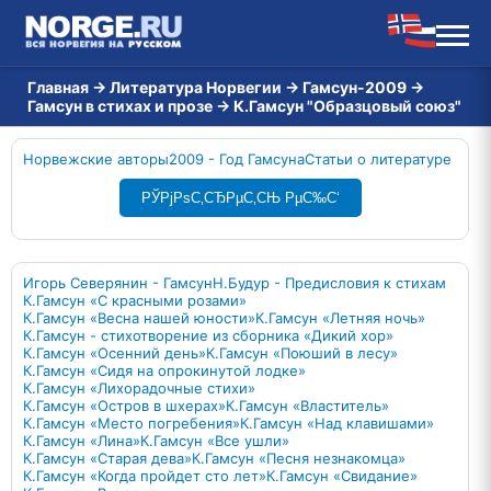
Главная
→
Литература Норвегии
→
Гамсун-2009
→
Гамсун в стихах и прозе
→
К.Гамсун "Образцовый союз"
Норвежские авторы
2009 - Год Гамсуна
Статьи о литературе
РЎРјРѕС‚СЂРµС‚СЊ РµС‰С‘
Игорь Северянин - Гамсун
Н.Будур - Предисловия к стихам
К.Гамсун «С красными розами»
К.Гамсун «Весна нашей юности»
К.Гамсун «Летняя ночь»
К.Гамсун - стихотворение из сборника «Дикий хор»
К.Гамсун «Осенний день»
К.Гамсун «Поюший в лесу»
К.Гамсун «Сидя на опрокинутой лодке»
К.Гамсун «Лихорадочные стихи»
К.Гамсун «Остров в шхерах»
К.Гамсун «Властитель»
К.Гамсун «Место погребения»
К.Гамсун «Над клавишами»
К.Гамсун «Лина»
К.Гамсун «Все ушли»
К.Гамсун «Старая дева»
К.Гамсун «Песня незнакомца»
К.Гамсун «Когда пройдет сто лет»
К.Гамсун «Свидание»