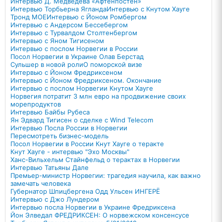
Интервью Д. Медведева «Афтенпостен»
Интервью Торбьерна Ягланда
Интервью с Кнутом Хауге
Тронд МОЕ
Интервью с Йоном Ромбергом
Интервью с Андерсом Бессебергом
Интервью с Турвалдом Столтенбергом
Интервью с Яном Тигисеном
Интервью с послом Норвегии в России
Посол Норвегии в Украине Олав Берстад
Сульшер в новой роли
О поморской визе
Интервью с Йоном Фредриксеном
Интервью с Йоном Фредриксеном. Окончание
Интервью с послом Норвегии Кнутом Хауге
Норвегия потратит 3 млн евро на продвижение своих
морепродуктов
Интервью Байбы Рубеса
Ян Эдвард Тигисен о сделке с Wind Telecom
Интервью Посла России в Норвегии
Пересмотреть бизнес-модель
Посол Норвегии в России Кнут Хауге о теракте
Кнут Хауге - интервью "Эхо Москвы"
Ханс-Вильхельм Стайнфельд о терактах в Норвегии
Интервью Татьяны Дале
Премьер-министр Норвегии: трагедия научила, как важно
замечать человека
Губернатор Шпицбергена Одд Ульсен ИНГЕРЁ
Интервью с Джо Лундером
Интервью посла Норвегии в Украине Фредриксена
Йон Элведал ФРЕДРИКСЕН: О норвежском консенсусе