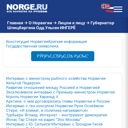
Главная
→
О Норвегии
→
Лицом к лицу
→
Губернатор
Шпицбергена Одд Ульсен ИНГЕРЁ
Конституция Норвегии
Краткая информация
Государственная символика
РЎРјРѕС‚СЂРµС‚СЊ РµС‰С‘
Интервью с министром рыбного хозяйства Норвегии
Хельгой Педерсен
Развитие отношений между Россией и Норвегией
Эксклюзивное интервью с Премьер-министром Норвегии
Король Норвегии Харальд V
Арктика: о чем договорились главы Норвегии и России
Интервью с ген.консулом Норвегии Руне Осхеймом
Стере: «И климат, и политика нагреваются»
Турбьерн Ягланд: Интернет - инструмент демократии
Йонас Гар Стере на радио "Эхо Москвы"
Интервью с Ю. Сельесет
Интервью с Трондом Гиске