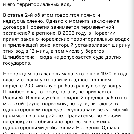
и его территориальных вод.
В статье 2-й об этом говорится прямо и
недвусмысленно. Однако с момента заключения
договора Норвегия занимается перманентной
экспансией в регионе. В 2003 году в Норвегии
принят закон о норвежских территориальных водах
и прилежащей зоне, который устанавливает ширину
этих вод в 12 миль, в том числе у берегов
Шпицбергена - сюда не допускаются суда других
государств.
Норвежцам показалось мало, что ещё в 1970-е годы
власти страны установили в одностороннем
порядке 200-мильную рыбоохранную зону вокруг
Шпицбергена, которая, кстати, не признаётся
Россией. Используя благовидный предлог заботы о
морской фауне, норвежцы, по сути, пытаются в
одностороннем порядке регулировать весь рыбный
промысел в этом районе. Правительство России
неоднократно объявляло протесты в связи с
односторонними действиями Норвегии. Однако
Осло отвечает на эти протесты арестом российских