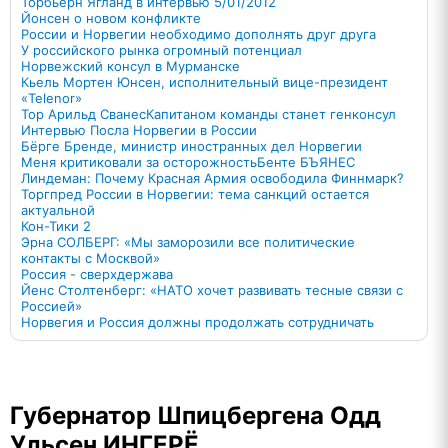
Торбьерн Ягланд в интервью 5/01/2012
Йонсен о новом конфликте
России и Норвегии необходимо дополнять друг друга
У российского рынка огромный потенциал
Норвежский консул в Мурманске
Кьель Мортен Юнсен, исполнительный вице-президент
«Telenor»
Тор Арильд Сванес
Капитаном команды станет генконсул
Интервью Посла Норвегии в России
Бёрге Бренде, министр иностранных дел Норвегии
Меня критиковали за осторожность
Бенте БЪЯНЕС
Линдеман: Почему Красная Армия освободила Финнмарк?
Торгпред России в Норвегии: тема санкций остается
актуальной
Кон-Тики 2
Эрна СОЛБЕРГ: «Мы заморозили все политические
контакты с Москвой»
Россия - сверхдержава
Йенс Столтенберг: «НАТО хочет развивать тесные связи с
Россией»
Норвегия и Россия должны продолжать сотрудничать
Губернатор Шпицбергена Одд
Ульсен ИНГЕРЁ