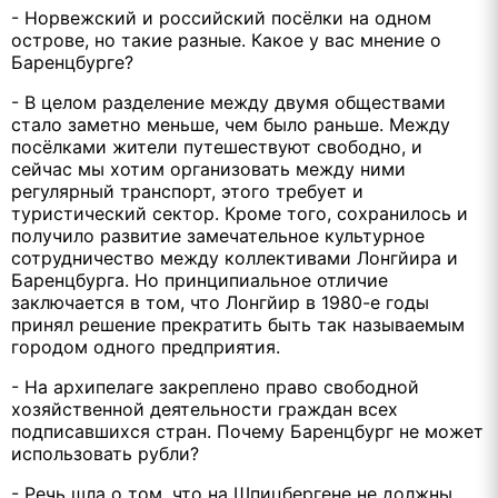
- Норвежский и российский посёлки на одном
острове, но такие разные. Какое у вас мнение о
Баренцбурге?
- В целом разделение между двумя обществами
стало заметно меньше, чем было раньше. Между
посёлками жители путешествуют свободно, и
сейчас мы хотим организовать между ними
регулярный транспорт, этого требует и
туристический сектор. Кроме того, сохранилось и
получило развитие замечательное культурное
сотрудничество между коллективами Лонгйира и
Баренцбурга. Но принципиальное отличие
заключается в том, что Лонгйир в 1980-е годы
принял решение прекратить быть так называемым
городом одного предприятия.
- На архипелаге закреплено право свободной
хозяйственной деятельности граждан всех
подписавшихся стран. Почему Баренцбург не может
использовать рубли?
- Речь шла о том, что на Шпицбергене не должны