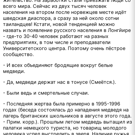
жительство. На заработки стали приезжать люди со
всего мира. Сейчас из двух тысяч человек
населения на втором после норвежцев месте идёт
шведская диаспора, а сразу за ней около сотни
таиландцев! Кстати, новой тенденцией можно
назвать и появление русского населения в Лонгйире
- где-то 30-40 человек работают на разных
предприятиях, в том числе и преподаватели
Университетского центра. Поэтому очень пёстрое
сообщество.
- И всех объединяют бродящие вокруг белые
медведи.
- Да, медведи держат нас в тонусе (Смеётся.).
- Были ведь и смертельные случаи.
- Последняя жертва была примерно в 1995-1996
годах (беседа состоялась до нападения медведя на
лагерь британских школьников в августе этого года.
- Прим. корр.). Прошлым летом медведь вытащил из
палатки немецкого туриста, но товарищ молодого
человека успел выстрелить в зверя. Наличие ружья