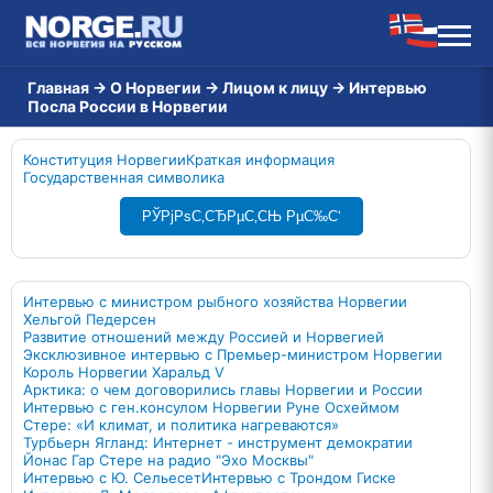
Главная
→
О Норвегии
→
Лицом к лицу
→
Интервью
Посла России в Норвегии
Конституция Норвегии
Краткая информация
Государственная символика
РЎРјРѕС‚СЂРµС‚СЊ РµС‰С‘
Интервью с министром рыбного хозяйства Норвегии
Хельгой Педерсен
Развитие отношений между Россией и Норвегией
Эксклюзивное интервью с Премьер-министром Норвегии
Король Норвегии Харальд V
Арктика: о чем договорились главы Норвегии и России
Интервью с ген.консулом Норвегии Руне Осхеймом
Стере: «И климат, и политика нагреваются»
Турбьерн Ягланд: Интернет - инструмент демократии
Йонас Гар Стере на радио "Эхо Москвы"
Интервью с Ю. Сельесет
Интервью с Трондом Гиске