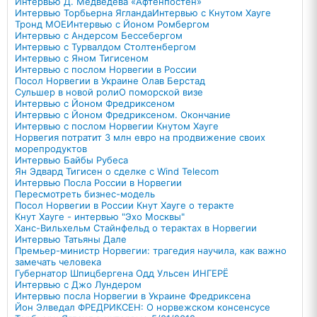
Интервью Д. Медведева «Афтенпостен»
Интервью Торбьерна Ягланда
Интервью с Кнутом Хауге
Тронд МОЕ
Интервью с Йоном Ромбергом
Интервью с Андерсом Бессебергом
Интервью с Турвалдом Столтенбергом
Интервью с Яном Тигисеном
Интервью с послом Норвегии в России
Посол Норвегии в Украине Олав Берстад
Сульшер в новой роли
О поморской визе
Интервью с Йоном Фредриксеном
Интервью с Йоном Фредриксеном. Окончание
Интервью с послом Норвегии Кнутом Хауге
Норвегия потратит 3 млн евро на продвижение своих
морепродуктов
Интервью Байбы Рубеса
Ян Эдвард Тигисен о сделке с Wind Telecom
Интервью Посла России в Норвегии
Пересмотреть бизнес-модель
Посол Норвегии в России Кнут Хауге о теракте
Кнут Хауге - интервью "Эхо Москвы"
Ханс-Вильхельм Стайнфельд о терактах в Норвегии
Интервью Татьяны Дале
Премьер-министр Норвегии: трагедия научила, как важно
замечать человека
Губернатор Шпицбергена Одд Ульсен ИНГЕРЁ
Интервью с Джо Лундером
Интервью посла Норвегии в Украине Фредриксена
Йон Элведал ФРЕДРИКСЕН: О норвежском консенсусе