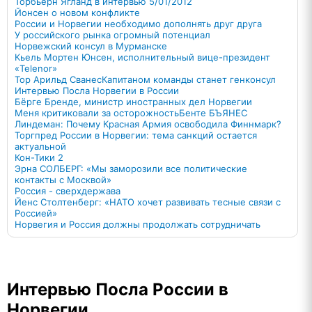
Торбьерн Ягланд в интервью 5/01/2012
Йонсен о новом конфликте
России и Норвегии необходимо дополнять друг друга
У российского рынка огромный потенциал
Норвежский консул в Мурманске
Кьель Мортен Юнсен, исполнительный вице-президент
«Telenor»
Тор Арильд Сванес
Капитаном команды станет генконсул
Интервью Посла Норвегии в России
Бёрге Бренде, министр иностранных дел Норвегии
Меня критиковали за осторожность
Бенте БЪЯНЕС
Линдеман: Почему Красная Армия освободила Финнмарк?
Торгпред России в Норвегии: тема санкций остается
актуальной
Кон-Тики 2
Эрна СОЛБЕРГ: «Мы заморозили все политические
контакты с Москвой»
Россия - сверхдержава
Йенс Столтенберг: «НАТО хочет развивать тесные связи с
Россией»
Норвегия и Россия должны продолжать сотрудничать
Интервью Посла России в
Норвегии