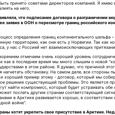
быть принято советами директоров компаний. Я имею 
лиять на него.
заявляла, что подписание договора о разграничении м
е заявке в ООН о пересмотре границ российского ко
процесс определения границ континентального шельфа – 
енную территорию, как они есть у Норвегии. Так как 
а, у нас с Россией нет взаимоисключающих притязаний
орением отмечаем очень хороший уровень сотрудниче
так как в последнее время мы много слышим о новой "х
арствами в этом районе. Я думаю, что причиной этого
ся нагнетать обстановку. На самом деле, все стороны 
и хороший пример этому - договор, который мы собир
ое решение существующей проблемы. Это является при
гут найти компромисс, который будет устраивать обе 
ожет послать другим странам соответствующий сигнал
анами в Арктике развивается хорошо, в соответствии 
дной войне".
раны хотят укрепить свое присутствие в Арктике. Не