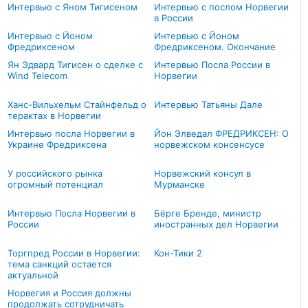
Интервью с Яном Тигисеном
Интервью с послом Норвегии
в России
Интервью с Йоном
Интервью с Йоном
Фредриксеном
Фредриксеном. Окончание
Ян Эдвард Тигисен о сделке с
Интервью Посла России в
Wind Telecom
Норвегии
Ханс-Вильхельм Стайнфельд о
Интервью Татьяны Дале
терактах в Норвегии
Интервью посла Норвегии в
Йон Элведал ФРЕДРИКСЕН: О
Украине Фредриксена
норвежском консенсусе
У российского рынка
Норвежский консул в
огромный потенциал
Мурманске
Интервью Посла Норвегии в
Бёрге Бренде, министр
России
иностранных дел Норвегии
Торгпред России в Норвегии:
Кон-Тики 2
тема санкций остается
актуальной
Норвегия и Россия должны
продолжать сотрудничать