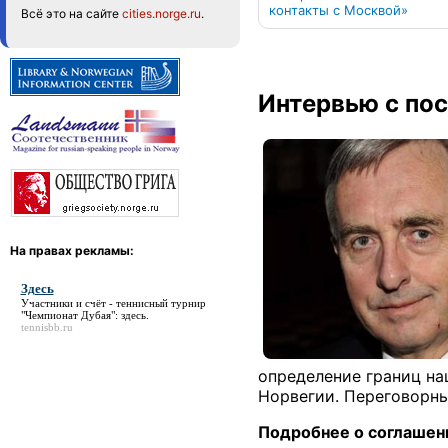
контакты с Москвой»
Всё это на сайте
cities.norge.ru
.
Интервью с по
На правах рекламы:
Здесь
Участники и счёт - теннисный турнир
"Чемпионат Дубая":
здесь
.
tennisbb.ru
определение границ на
Норвегии. Переговорны
Подробнее о
соглашени