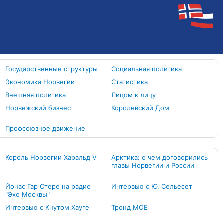
Государственные структуры
Социальная политика
Экономика Норвегии
Статистика
Внешняя политика
Лицом к лицу
Норвежский бизнес
Королевский Дом
Профсоюзное движение
Король Норвегии Харальд V
Арктика: о чем договорились
главы Норвегии и России
Йонас Гар Стере на радио
Интервью с Ю. Сельесет
"Эхо Москвы"
Интервью с Кнутом Хауге
Тронд МОЕ