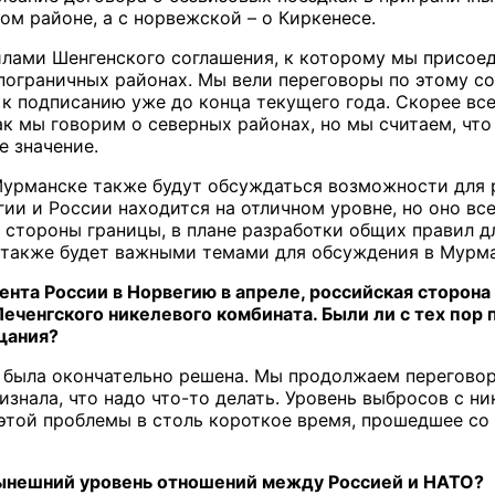
ом районе, а с норвежской – о Киркенесе.
илами Шенгенского соглашения, к которому мы присое
пограничных районах. Мы вели переговоры по этому со
о к подписанию уже до конца текущего года. Скорее вс
ак мы говорим о северных районах, но мы считаем, что
 значение.
Мурманске также будут обсуждаться возможности для 
ии и России находится на отличном уровне, но оно вс
е стороны границы, в плане разработки общих правил д
о также будет важными темами для обсуждения в Мурма
дента России в Норвегию в апреле, российская сторо
еченгского никелевого комбината. Были ли с тех пор
щания?
е была окончательно решена. Мы продолжаем переговор
знала, что надо что-то делать. Уровень выбросов с н
 этой проблемы в столь короткое время, прошедшее со
нынешний уровень отношений между Россией и НАТО?