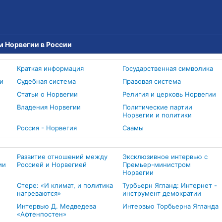
м Норвегии в России
Краткая информация
Государственная символика
и
Судебная система
Правовая система
Статьи о Норвегии
Религия и церковь Норвегии
Владения Норвегии
Политические партии
Норвегии и политики
Россия - Норвегия
Cаамы
Развитие отношений между
Эксклюзивное интервью с
ии
Россией и Норвегией
Премьер-министром
Норвегии
Стере: «И климат, и политика
Турбьерн Ягланд: Интернет -
нагреваются»
инструмент демократии
Интервью Д. Медведева
Интервью Торбьерна Ягланда
«Афтенпостен»