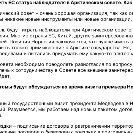
ь ЕС статус наблюдателя в Арктическом совете. Как
тический совет – очень хорошая организация, так как 
ы никакие новые инструменты или новые организации, п
оль будут играть наблюдатели при Арктическом совете
сия. Многие страны ЕС, Китай, другие заинтересованны
ей. Позиция Норвегии заключается, что лучше иметь эт
быть только примыкающие к Арктике государства. Но, п
пределами и пытались придумать ему какую-то альтерн
овета необходимо преодолеть разногласия по вопросу 
лечь к сотрудничеству в Совете все внешние заинтерес
йдет.
темы будут обсуждаться во время визита премьера Н
ешный государственный визит президента Медведева в Н
ий. Разумеется, мы работаем над новым пакетом догов
.
ездки – подписание договора о разграничении террит
исание договора о безвизовых поездках в приграничн