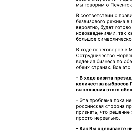
мы говорим о Печенгск
В соответствии с прав
безвизового режима в 
вероятно, будет готов
нововведениями, так к
большое символическое
В ходе переговоров в 
Сотрудничество Норвег
ведения бизнеса по об
обеих странах. Все эт
- В ходе визита прези
количества выбросов П
выполнения этого обе
- Эта проблема пока н
российская сторона при
признать, что решение
просто нереально.
- Как Вы оцениваете 