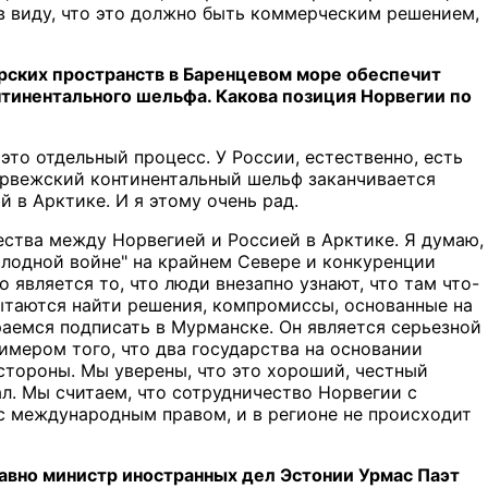
в виду, что это должно быть коммерческим решением,
орских пространств в Баренцевом море обеспечит
нтинентального шельфа. Какова позиция Норвегии по
это отдельный процесс. У России, естественно, есть
норвежский континентальный шельф заканчивается
 в Арктике. И я этому очень рад.
ства между Норвегией и Россией в Арктике. Я думаю,
олодной войне" на крайнем Севере и конкуренции
 является то, что люди внезапно узнают, что там что-
пытаются найти решения, компромиссы, основанные на
аемся подписать в Мурманске. Он является серьезной
мером того, что два государства на основании
стороны. Мы уверены, что это хороший, честный
. Мы считаем, что сотрудничество Норвегии с
с международным правом, и в регионе не происходит
давно министр иностранных дел Эстонии Урмас Паэт