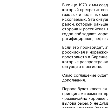
В конце 1970-х мы соз
который прекратит сво
газовых и нефтяных ме
ископаемых. Эта ситуа
район, который раньше
сторона и российская л
годов соблюдают морат
ратифицирован, нефтег
Если это произойдет, э
российская и норвежск
пространств в Баренце
которые распространяе
ситуацию в регионе.
Само соглашение будет
дополнения.
Первое будет касаться
принципами заменит вр
чрезвычайно хорошее с
вылова рыбы. Я не дум
сотрудничество России