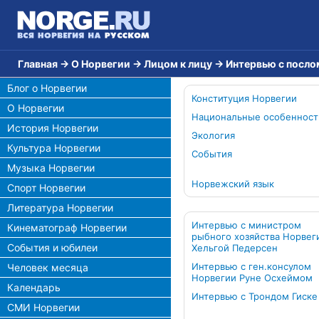
Главная
→
О Норвегии
→
Лицом к лицу
→
Интервью с посло
Блог о Норвегии
Конституция Норвегии
О Норвегии
Национальные особенност
История Норвегии
Экология
Культура Норвегии
События
Музыка Норвегии
Норвежский язык
Спорт Норвегии
Литература Норвегии
Интервью с министром
Кинематограф Норвегии
рыбного хозяйства Норвег
События и юбилеи
Хельгой Педерсен
Интервью с ген.консулом
Человек месяца
Норвегии Руне Осхеймом
Календарь
Интервью с Трондом Гиске
СМИ Норвегии