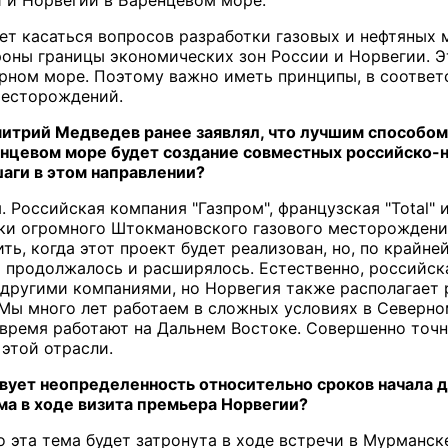
ет касаться вопросов разработки газовых и нефтяных
роны границы экономических зон России и Норвегии. Эт
ном море. Поэтому важно иметь принципы, в соответ
месторождений.
митрий Медведев ранее заявлял, что лучшим способом
нцевом море будет создание совместных российско-
аги в этом направлении?
 Российская компания "Газпром", французская "Total" и
и огромного Штокмановского газового месторождения
ть, когда этот проект будет реализован, но, по крайн
о продолжалось и расширялось. Естественно, российск
 другими компаниями, но Норвегия также располагает
Мы много лет работаем в сложных условиях в Северно
время работают на Дальнем Востоке. Совершенно точн
 этой отрасли.
ствует неопределенность относительно сроков начала
ма в ходе визита премьера Норвегии?
то эта тема будет затронута в ходе встречи в Мурманс