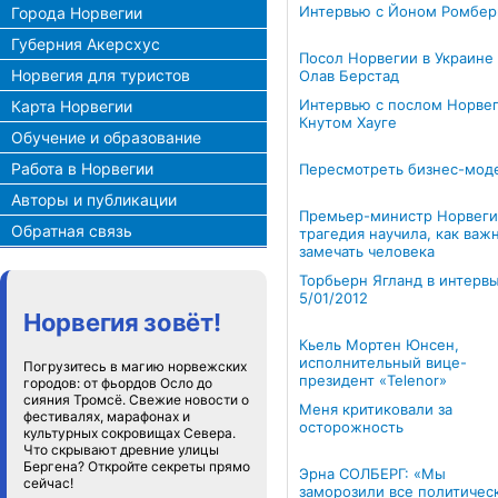
Интервью с Йоном Ромбер
Города Норвегии
Губерния Акерсхус
Посол Норвегии в Украине
Норвегия для туристов
Олав Берстад
Интервью с послом Норве
Карта Норвегии
Кнутом Хауге
Обучение и образование
Работа в Норвегии
Пересмотреть бизнес-мод
Авторы и публикации
Премьер-министр Норвеги
Обратная связь
трагедия научила, как важ
замечать человека
Торбьерн Ягланд в интерв
5/01/2012
Норвегия зовёт!
Кьель Мортен Юнсен,
исполнительный вице-
Погрузитесь в магию норвежских
президент «Telenor»
городов: от фьордов Осло до
сияния Тромсё. Свежие новости о
Меня критиковали за
фестивалях, марафонах и
осторожность
культурных сокровищах Севера.
Что скрывают древние улицы
Бергена? Откройте секреты прямо
Эрна СОЛБЕРГ: «Мы
сейчас!
заморозили все политичес