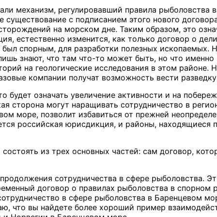
дали механизм, регулировавший правила рыболовства в
е существование с подписанием этого нового договор
сторождений на морском дне. Таким образом, это озна
ция, естественно изменится, как только договор о дел
 был спорным, для разработки полезных ископаемых. Ни
ишь знают, что там что-то может быть, но что именно 
орий на геологические исследования в этом районе. Но
азовые компании получат возможность вести разведку
то будет означать увеличение активности и на побережь
ая сторона могут наращивать сотрудничество в регионе
вом море, позволит избавиться от прежней неопределен
тся российская юрисдикция, и районы, находящиеся 
 состоять из трех основных частей: сам договор, кот
 продолжения сотрудничества в сфере рыболовства. Э
еменный договор о правилах рыболовства в спорном ра
отрудничество в сфере рыболовства в Баренцевом мор
аю, что вы найдете более хороший пример взаимодейс
 и Норвегии в Баренцевом море.