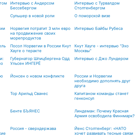
гом
Интервью с Андерсом
Интервью с Турвалдом
Бессебергом
Столтенбергом
Сульшер в новой роли
О поморской визе
гии
Норвегия потратит 3 млн евро
Интервью Байбы Рубеса
на продвижение своих
морепродуктов
ель
Посол Норвегии в России Кнут
Кнут Хауге - интервью "Эхо
Хауге о теракте
Москвы"
и:
Губернатор Шпицбергена Одд
Интервью с Джо Лундером
но
Ульсен ИНГЕРЁ
ью
Йонсен о новом конфликте
России и Норвегии
необходимо дополнять друг
друга
Тор Арильд Сванес
Капитаном команды станет
генконсул
Бенте БЪЯНЕС
Линдеман: Почему Красная
Армия освободила Финнмарк?
Россия - сверхдержава
Йенс Столтенберг: «НАТО
кие
хочет развивать тесные связи