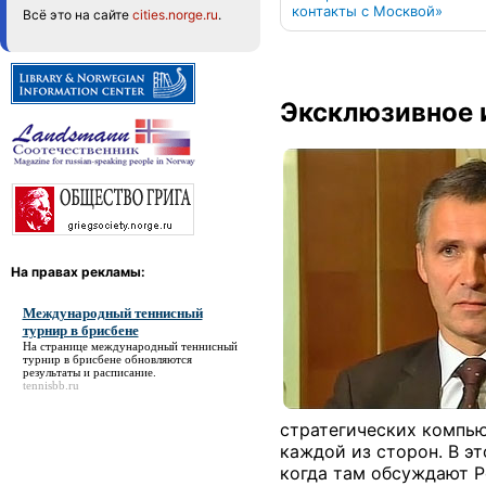
контакты с Москвой»
Всё это на сайте
cities.norge.ru
.
Эксклюзивное 
На правах рекламы:
Международный теннисный
турнир в брисбене
На странице
международный теннисный
турнир в брисбене
обновляются
результаты и расписание.
tennisbb.ru
стратегических компью
каждой из сторон. В эт
когда там обсуждают 