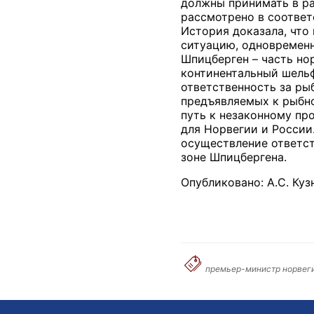
должны принимать в ра
рассмотрено в соответ
История доказала, что
ситуацию, одновременн
Шпицберген – часть но
континентальный шельф
ответственность за ры
предъявляемых к рыбно
путь к незаконному пр
для Норвегии и России
осуществление ответст
зоне Шпицбергена.
Опубликовано: А.С. Ку
премьер-министр норвеги