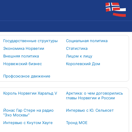
Государственные структуры
Социальная политика
Экономика Норвегии
Статистика
Внешняя политика
Лицом к лицу
Норвежский бизнес
Королевский Дом
Профсоюзное движение
Король Норвегии Харальд V
Арктика: о чем договорились
главы Норвегии и России
Йонас Гар Стере на радио
Интервью с Ю. Сельесет
"Эхо Москвы"
Интервью с Кнутом Хауге
Тронд МОЕ