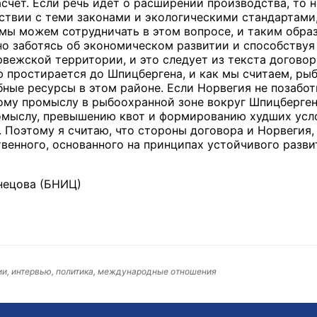
счет. Если речь идет о расширении производства, то 
ствии с теми законами и экологическими стандартами
 мы можем сотрудничать в этом вопросе, и таким обр
о заботясь об экономическом развитии и способствуя
рвежской территории, и это следует из текста договор
 простирается до Шпицбергена, и как мы считаем, рыб
бные ресурсы в этом районе. Если Норвегия не позабо
му промыслу в рыбоохранной зоне вокруг Шпицбергена,
омыслу, превышению квот и формированию худших усло
. Поэтому я считаю, что стороны договора и Норвегия,
венного, основанного на принципах устойчивого разв
знецова (БНИЦ)
и, интервью, политика, международные отношения