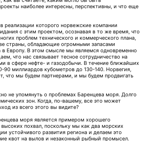
проекты наиболее интересны, перспективны, и что еще
 в реализации которого норвежские компании
дания с этим проектом, осознавая в то же время, что
ногих проблем технического и коммерческого плана,
 две страны, обладающие огромными запасами
а в Европу. В этом смысле мы являемся одновременно
аем, что нас связывает тесное сотрудничество на
и в сфере нефте- и газодобычи. В течение ближайших
80-90 миллиардов кубометров до 130-140. Норвегия,
т, что мы будем партнерами, и мы будем продвигать
но не упомянуть о проблемах Баренцева моря. Долго
ических зон. Когда, по-вашему, все это может
ход из всего этого вы видите?
аренцева моря является примером хорошего
 высоких похвал, поскольку мы как два морских
ии устойчивого развития региона и делаем это
ние квот на вылов и незаконный рыбный промысел.