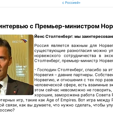
с Россией»
интервью с Премьер-министром Нор
Йенс Столтенберг: мы заинтересован
Россия является важным для Норвег
существующие разногласия можно ула
норвежского сотрудничества в экс
Столтенберг, премьер-министр Норве
- Господин Столтенберг, спасибо за э
Норвегия – давние партнеры. Собствен
Норвегию, и отношения с тех пор разв
человеческой сфере, есть взаимные э
этом сейчас невозможно не говорить,
хорошие, заморожена работа Совета Р
терных игр, такие как Age of Empires. Вот игра между
ой связи, как вы думаете, что нужно сделать, чтобы ул
Россию?