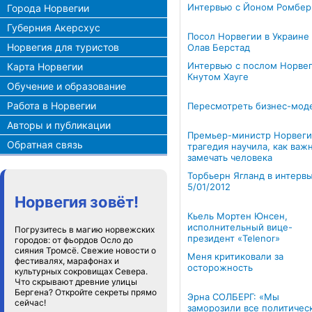
Интервью с Йоном Ромбер
Города Норвегии
Губерния Акерсхус
Посол Норвегии в Украине
Норвегия для туристов
Олав Берстад
Интервью с послом Норве
Карта Норвегии
Кнутом Хауге
Обучение и образование
Работа в Норвегии
Пересмотреть бизнес-мод
Авторы и публикации
Премьер-министр Норвеги
Обратная связь
трагедия научила, как важ
замечать человека
Торбьерн Ягланд в интерв
5/01/2012
Норвегия зовёт!
Кьель Мортен Юнсен,
исполнительный вице-
Погрузитесь в магию норвежских
президент «Telenor»
городов: от фьордов Осло до
сияния Тромсё. Свежие новости о
Меня критиковали за
фестивалях, марафонах и
осторожность
культурных сокровищах Севера.
Что скрывают древние улицы
Бергена? Откройте секреты прямо
Эрна СОЛБЕРГ: «Мы
сейчас!
заморозили все политичес