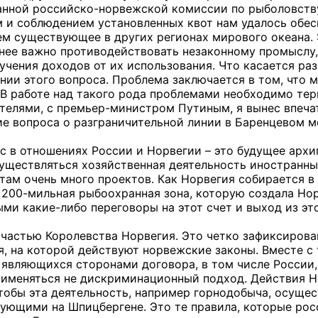
нной российско-норвежской комиссии по рыболовству,
и соблюдением установленных квот нам удалось обес
м существующее в других регионах мирового океана. 
енее важно противодействовать незаконному промыслу, 
учения доходов от их использования. Что касается раз
нии этого вопроса. Проблема заключается в том, что 
 В работе над такого рода проблемами необходимо терп
елями, с премьер-министром Путиным, я вынес впечат
ие вопроса о разграничительной линии в Баренцевом мо
с в отношениях России и Норвегии – это будущее архип
уществляться хозяйственная деятельность иностранных
там очень много проектов. Как Норвегия собирается в 
200-мильная рыбоохранная зона, которую создала Норве
ми какие-либо переговоры на этот счет и выход из эт
 частью Королевства Норвегия. Это четко зафиксирован
, на которой действуют норвежские законы. Вместе с 
 являющихся сторонами договора, в том числе России
применяться не дискриминационный подход. Действия Н
обы эта деятельность, например горнодобыча, осущест
ующими на Шпицбергене. Это те правила, которые рос