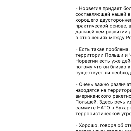
- Норвегия придает бо
составляющей нашей вн
хорошего двустороннег
практической основе, в
дальнейшем развитии д
в отношениях между Ро
- Есть такая проблема
территории Польши и Ч
Норвегии есть уже дей
потому что он близко 
существует ли необход
- Очень важно различа
находятся на территор
американского ракетно
Польшей. Здесь речь и
саммите НАТО в Бухаре
террористической угроз
- Хорошо, говоря об о
делает наши страны инт