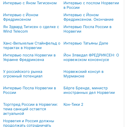
Интервью с Яном Тигисеном
Интервью с послом Норвегии
в России
Интервью с Йоном
Интервью с Йоном
Фредриксеном
Фредриксеном. Окончание
Ян Эдвард Тигисен о сделке с
Интервью Посла России в
Wind Telecom
Норвегии
Ханс-Вильхельм Стайнфельд о
Интервью Татьяны Дале
терактах в Норвегии
Интервью посла Норвегии в
Йон Элведал ФРЕДРИКСЕН: О
Украине Фредриксена
норвежском консенсусе
У российского рынка
Норвежский консул в
огромный потенциал
Мурманске
Интервью Посла Норвегии в
Бёрге Бренде, министр
России
иностранных дел Норвегии
Торгпред России в Норвегии:
Кон-Тики 2
тема санкций остается
актуальной
Норвегия и Россия должны
продолжать сотрудничать