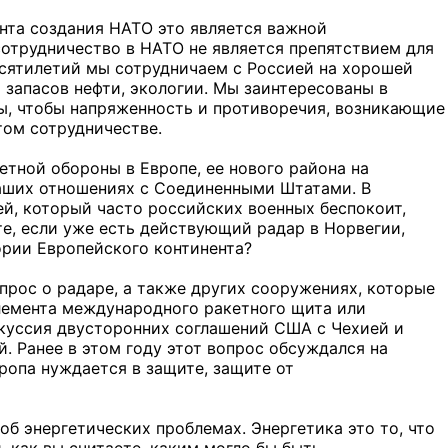
нта создания НАТО это является важной
отрудничество в НАТО не является препятствием для
есятилетий мы сотрудничаем с Россией на хорошей
я запасов нефти, экологии. Мы заинтересованы в
бы, чтобы напряженность и противоречия, возникающие
том сотрудничестве.
етной обороны в Европе, ее нового района на
наших отношениях с Соединенными Штатами. В
ей, который часто российских военных беспокоит,
те, если уже есть действующий радар в Норвегии,
ории Европейского континента?
прос о радаре, а также других сооружениях, которые
элемента международного ракетного щита или
скуссия двусторонних соглашений США с Чехией и
. Ранее в этом году этот вопрос обсуждался на
ропа нуждается в защите, защите от
об энергетических проблемах. Энергетика это то, что
, как вы считаете, каким могло бы быть