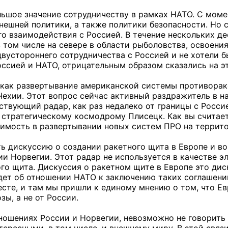
льшое значение сотрудничеству в рамках НАТО. С моме
ешней политики, а также политики безопасности. Но с
о взаимодействия с Россией. В течение нескольких д
 том числе на севере в области рыболовства, освоени
вустороннего сотрудничества с Россией и не хотели 
ссией и НАТО, отрицательным образом сказались на э
, как развертывание американской системы противорак
ехии. Этот вопрос сейчас активный раздражитель в 
ствующий радар, как раз недалеко от границы с Росси
к стратегическому космодрому Плисецк. Как вы считае
имость в развертывании новых систем ПРО на террит
ть дискуссию о создании ракетного щита в Европе и во
ии Норвегии. Этот радар не используется в качестве 
го щита. Дискуссия о ракетном щите в Европе это ди
дет об отношении НАТО к заключению таких соглашений
сте, и там мы пришли к единому мнению о том, что Ев
ы, а не от России.
тношениях России и Норвегии, невозможно не говорить 
ересными, в том числе, и внешнему миру. В этой связи