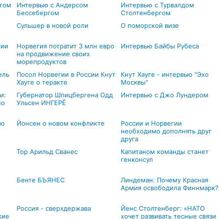
гом
Интервью с Андерсом
Интервью с Турвалдом
Бессебергом
Столтенбергом
Сульшер в новой роли
О поморской визе
гии
Норвегия потратит 3 млн евро
Интервью Байбы Рубеса
на продвижение своих
морепродуктов
ель
Посол Норвегии в России Кнут
Кнут Хауге - интервью "Эхо
Хауге о теракте
Москвы"
и:
Губернатор Шпицбергена Одд
Интервью с Джо Лундером
но
Ульсен ИНГЕРЁ
ью
Йонсен о новом конфликте
России и Норвегии
необходимо дополнять друг
друга
Тор Арильд Сванес
Капитаном команды станет
генконсул
Бенте БЪЯНЕС
Линдеман: Почему Красная
Армия освободила Финнмарк?
Россия - сверхдержава
Йенс Столтенберг: «НАТО
кие
хочет развивать тесные связи