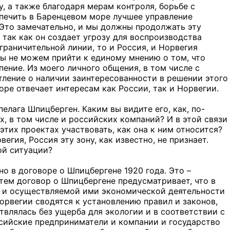
 а также благодаря мерам контроля, борьбе с
печить в Баренцевом море лучшее управление
Это замечательно, и мы должны продолжать эту
так как он создает угрозу для воспроизводства
граничительной линии, то и Россия, и Норвегия
мы не можем прийти к единому мнению о том, что
ение. Из моего личного общения, в том числе с
ление о наличии заинтересованности в решении этого
ре отвечает интересам как России, так и Норвегии.
елага Шпицберген. Каким вы видите его, как, по-
, в том числе и российских компаний? И в этой связи
этих проектах участвовать, как она к ним относится?
гия, Россия эту зону, как известно, не признает.
ой ситуации?
о в договоре о Шпицбергене 1920 года. Это –
тем договор о Шпицбергене предусматривает, что в
, и осуществляемой ими экономической деятельности
орвегии сводятся к установлению правил и законов,
влялась без ущерба для экологии и в соответствии с
сийские предприниматели и компании и государство