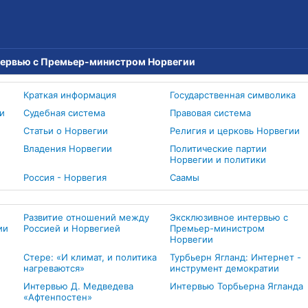
тервью с Премьер-министром Норвегии
Краткая информация
Государственная символика
и
Судебная система
Правовая система
Статьи о Норвегии
Религия и церковь Норвегии
Владения Норвегии
Политические партии
Норвегии и политики
Россия - Норвегия
Cаамы
Развитие отношений между
Эксклюзивное интервью с
ии
Россией и Норвегией
Премьер-министром
Норвегии
Стере: «И климат, и политика
Турбьерн Ягланд: Интернет -
нагреваются»
инструмент демократии
Интервью Д. Медведева
Интервью Торбьерна Ягланда
«Афтенпостен»