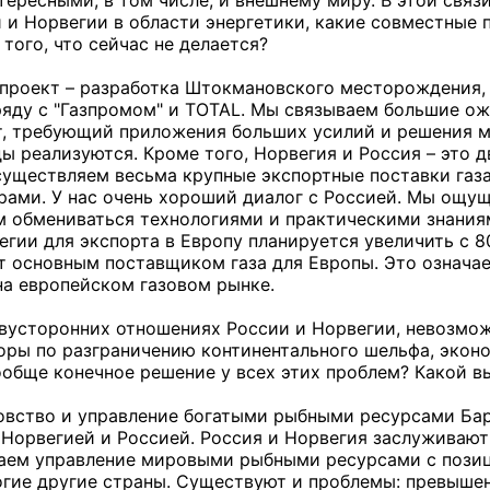
 и Норвегии в области энергетики, какие совместные 
того, что сейчас не делается?
проект – разработка Штокмановского месторождения,
яду с "Газпромом" и TOTAL. Мы связываем большие ожи
, требующий приложения больших усилий и решения м
ы реализуются. Кроме того, Норвегия и Россия – это
существляем весьма крупные экспортные поставки газ
рами. У нас очень хороший диалог с Россией. Мы ощущ
м обмениваться технологиями и практическими знаниям
вегии для экспорта в Европу планируется увеличить с 
ет основным поставщиком газа для Европы. Это означае
а европейском газовом рынке.
двусторонних отношениях России и Норвегии, невозмож
оры по разграничению континентального шельфа, эконом
ообще конечное решение у всех этих проблем? Какой вы
ловство и управление богатыми рыбными ресурсами Б
Норвегией и Россией. Россия и Норвегия заслуживают
аем управление мировыми рыбными ресурсами с позиц
огие другие страны. Существуют и проблемы: превыше