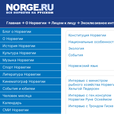
Главная
→
О Норвегии
→
Лицом к лицу
→
Эксклюзивное ин
Блог о Норвегии
Конституция Норвегии
О Норвегии
Национальные особенност
История Норвегии
Экология
Культура Норвегии
События
Музыка Норвегии
Норвежский язык
Спорт Норвегии
Литература Норвегии
Интервью с министром
Кинематограф Норвегии
рыбного хозяйства Норвег
События и юбилеи
Хельгой Педерсен
Интервью с ген.консулом
Человек месяца
Норвегии Руне Осхеймом
Календарь
Интервью с Трондом Гиске
СМИ Норвегии