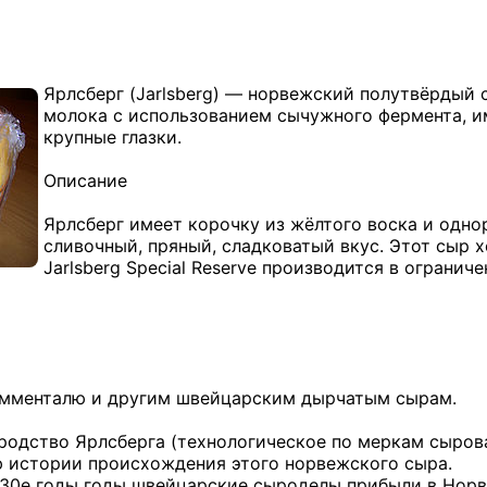
Ярлсберг (Jarlsberg) — норвежский полутвёрдый 
молока с использованием сычужного фермента, и
крупные глазки.
Описание
Ярлсберг имеет корочку из жёлтого воска и однор
сливочный, пряный, сладковатый вкус. Этот сыр х
Jarlsberg Special Reserve производится в огранич
Эмменталю и другим швейцарским дырчатым сырам.
родство Ярлсберга (технологическое по меркам сыров
 истории происхождения этого норвежского сыра.
1830е годы годы швейцарские сыроделы прибыли в Нор