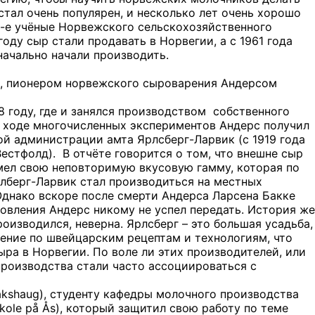
тал очень популярен, и несколько лет очень хорошо
50-е учёные Норвежского сельскохозяйственного
оду сыр стали продавать в Норвегии, а с 1961 года
начально начали производить.
м, пионером норвежского сыроварения Андерсом
8 году, где и занялся производством
собственного
В ходе многочисленных экспериментов Андерс получил
ой администрации амта Ярлсберг-Ларвик (с 1919 года
Вестфолд).
В отчёте говорится о том, что внешне сыр
мел свою неповторимую вкусовую гамму, которая по
слберг-Ларвик стал производиться на местных
Однако вскоре после смерти Андерса Ларсена Бакке
товления Андерс никому не успел передать. История же
роизводился, неверна. Ярлсберг – это большая усадьба,
рение по швейцарским рецептам и технологиям, что
ра в Норвегии. По воле ли этих производителей, или
производства стали часто ассоциироваться с
kshaug), студенту кафедры молочного производства
kole på Ås), который защитил свою работу по теме