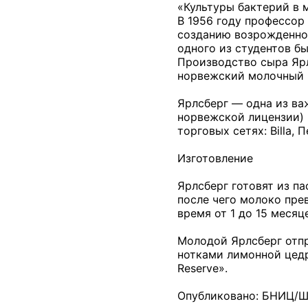
«Культуры бактерий в мо
В 1956 году профессор
созданию возрожденног
одного из студентов бы
Производство сыра Ярл
норвежский молочный ко
Ярлсберг — одна из ва
норвежской лицензии) 
торговых сетях:
Billa
, П
Изготовление
Ярлсберг готовят из п
после чего молоко прев
время от 1 до 15 месяц
Молодой Ярлсберг отпр
нотками лимонной цедры
Reserve».
Опубликовано: БНИЦ/Ш