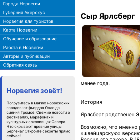
Города Норвегии
Губерния Акерсхус
Сыр Ярлсберг
Норвегия для туристов
Карта Норвегии
Обучение и образование
Работа в Норвегии
Авторы и публикации
Обратная связь
менее года.
Норвегия зовёт!
История
Погрузитесь в магию норвежских
городов: от фьордов Осло до
сияния Тромсё. Свежие новости о
Ярлсберг родственен 
фестивалях, марафонах и
культурных сокровищах Севера.
Возможно, что именно 
Что скрывают древние улицы
Бергена? Откройте секреты прямо
«швейцарскую» версию
сейчас!
Версия эта такова. В 