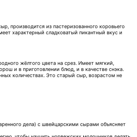
сыр, производится из пастеризованного коровьего
меет характерный сладковатый пикантный вкус и
одного жёлтого цвета на срез. Имеет мягкий,
орош и в приготовлении блюд, и в качестве снэка.
енных количествах. Это старый сыр, возрастом не
аренного дела) с швейцарскими сырами объясняет
вегию, чтобы научить норвежских молочников делать