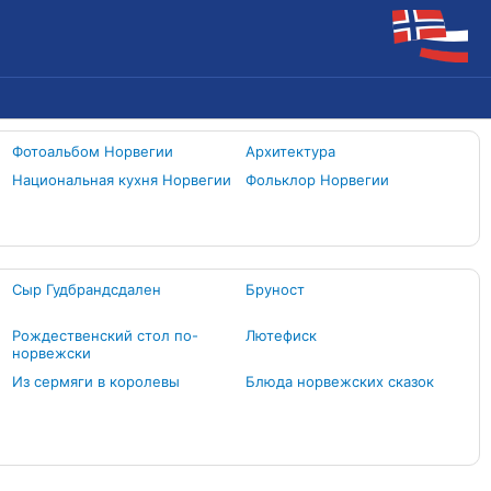
Фотоальбом Норвегии
Архитектура
Национальная кухня Норвегии
Фольклор Норвегии
Сыр Гудбрандсдален
Бруност
Рождественский стол по-
Лютефиск
норвежски
Из сермяги в королевы
Блюда норвежских сказок