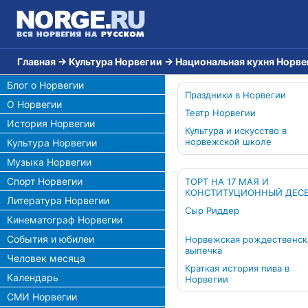
Главная
→
Культура Норвегии
→
Национальная кухня Норве
Блог о Норвегии
Праздники в Норвегии
О Норвегии
Театр Норвегии
История Норвегии
Культура и искусство в
норвежской школе
Культура Норвегии
Музыка Норвегии
Спорт Норвегии
ТОРТ НА 17 МАЯ И
КОНСТИТУЦИОННЫЙ ДЕС
Литература Норвегии
Сыр Риддер
Кинематограф Норвегии
События и юбилеи
Норвежская рождественск
выпечка
Человек месяца
Краткая история пива в
Календарь
Норвегии
СМИ Норвегии