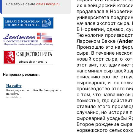
Всё это на сайте
cities.norge.ru
.
их швейцарский класси
продавался в Норвегии
университета предприн
начался экспорт сыра. 
В Норвегии, однако, с
Технология производс
Ларсеном Бакке (
Ander
Произошло это на ферм
сыра. В течение неско
новый сорт сыра, о ко
этот амт, т.е. админис
напоминал сыр швейцар
На правах рекламы:
описанию соответствуе
сыроварнях, и
он поль
На сайте
производство этого ви
Календарь и счёт: Ван Де Зандшульп -
о том, что название сы
на сайте
.
tennisbb.ru
поместье, где действи
ставило этого произво
случайно, но история 
сыроварней усадьбы Яр
Второе рождение сыра 
норвежского сельскохо