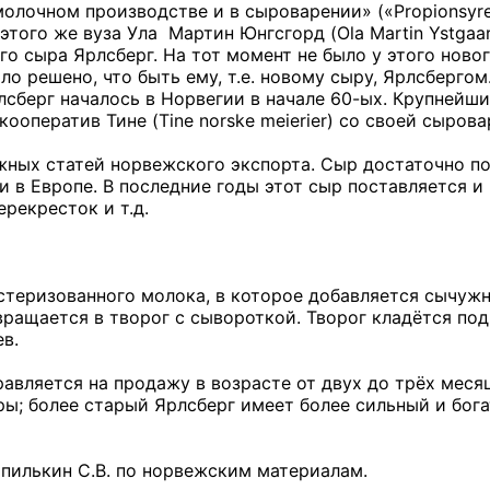
лочном производстве и в сыроварении» («Propionsyrebakt
 этого же вуза Ула
Мартин Юнгсгорд (Ola Martin Ystgaa
о сыра Ярлсберг. На тот момент не было у этого ново
ло решено, что быть ему, т.е. новому сыру, Ярлсбергом
сберг началось в Норвегии в начале 60-ых. Крупнейши
оператив Тине (Tine norske meierier) со своей сырова
жных статей норвежского экспорта. Сыр достаточно поп
и в Европе. В последние годы этот сыр поставляется и
ерекресток и т.д.
астеризованного молока, в которое добавляется сычу
ращается в творог с сывороткой. Творог кладётся под 
ев.
авляется на продажу в возрасте от двух до трёх меся
; более старый Ярлсберг имеет более сильный и богат
пилькин С.В. по норвежским материалам.