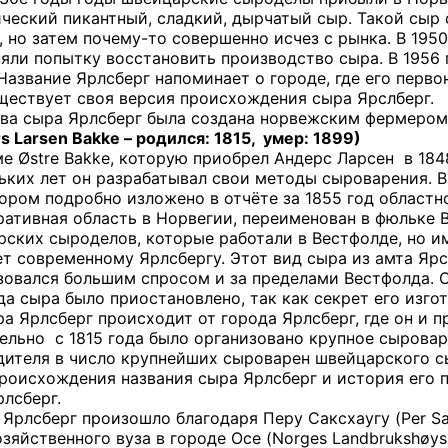
ческий пикантный, сладкий, дырчатый сыр. Такой сыр с
, но затем почему-то совершенно исчез с рынка. В 19
яли попытку восстановить производство сыра. В 1956 г
Название Ярлсберг напоминает о городе, где его перво
уществует своя версия происхождения сыра Ярслберг.
тва сыра Ярлсберг была создана норвежским фермеро
s Larsen Bakke – родился: 1815,
умер: 1899)
е Østre Bakke, которую приобрел Андерс Ларсен
в 184
льких лет он разрабатывал свои методы сыроварения. 
тором подробно изложено в отчёте за 1855 год областн
тративная область в Норвегии, переименован в фюльке 
ских сыроделов, которые работали в Вестфолде, но и
т современному Ярлсбергу. Этот вид сыра из амта Яр
зовался большим спросом и за пределами Вестфолда. 
да сыра было приостановлено, так как секрет его изго
ра Ярлсберг происходит от города Ярлсберг, где он и п
тельно
с 1815 года было организовано крупное сырова
дителя в число крупнейших сыроварен швейцарского сы
происхождения названия сыра Ярлсберг и история его 
лсберг.
Ярлсберг произошло благодаря Перу Саксхаугу (Per Sa
зяйственного вуза в городе Осе (Norges Landbrukshøys