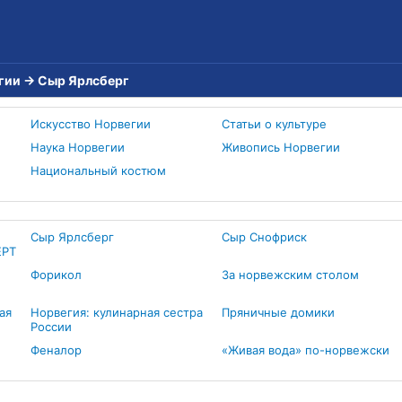
гии
→
Сыр Ярлсберг
Искусство Норвегии
Статьи о культуре
Наука Норвегии
Живопись Норвегии
Национальный костюм
Сыр Ярлсберг
Сыр Снофриск
ЕРТ
Форикол
За норвежским столом
ая
Норвегия: кулинарная сестра
Пряничные домики
России
Феналор
«Живая вода» по-норвежски