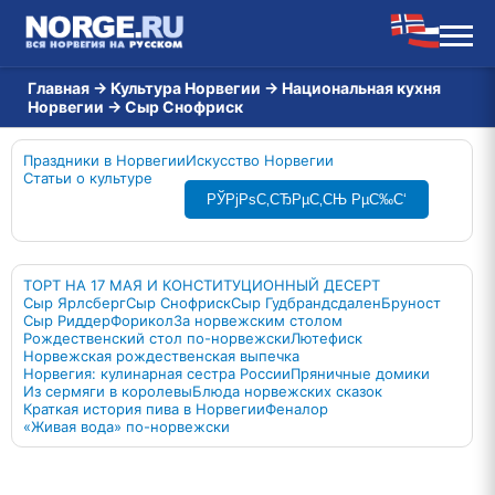
Главная
→
Культура Норвегии
→
Национальная кухня
Норвегии
→
Сыр Снофриск
Праздники в Норвегии
Искусство Норвегии
Статьи о культуре
РЎРјРѕС‚СЂРµС‚СЊ РµС‰С‘
ТОРТ НА 17 МАЯ И КОНСТИТУЦИОННЫЙ ДЕСЕРТ
Сыр Ярлсберг
Сыр Снофриск
Сыр Гудбрандсдален
Бруност
Сыр Риддер
Форикол
За норвежским столом
Рождественский стол по-норвежски
Лютефиск
Норвежская рождественская выпечка
Норвегия: кулинарная сестра России
Пряничные домики
Из сермяги в королевы
Блюда норвежских сказок
Краткая история пива в Норвегии
Феналор
«Живая вода» по-норвежски