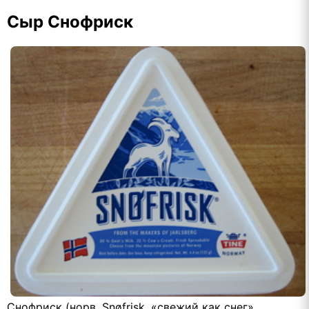
Сыр Снофриск
Снофриск (норв. Snøfrisk, «свежий как снег»,