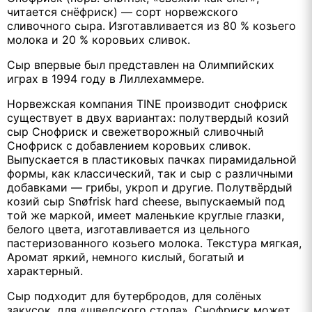
читается снёфриск) — сорт норвежского
сливочного сыра. Изготавливается из 80 % козьего
молока и 20 % коровьих сливок.
Сыр впервые был представлен на Олимпийских
играх в 1994 году в Лиллехаммере.
Норвежская компания TINE производит снофриск
существует в двух вариантах: полутвердый козий
сыр Снофриск и свежетворожный сливочный
Снофриск с добавлением коровьих сливок.
Выпускается в пластиковых пачках пирамидальной
формы, как классический, так и сыр с различными
добавками — грибы, укроп и другие. Полутвёрдый
козий сыр Snøfrisk hard cheese, выпускаемый под
той же маркой, имеет маленькие круглые глазки,
белого цвета, изготавливается из цельного
пастеризованного козьего молока. Текстура мягкая,
Аромат яркий, немного кислый, богатый и
характерный.
Сыр подходит для бутербродов, для солёных
закусок, для «шведского стола». Снофриск может