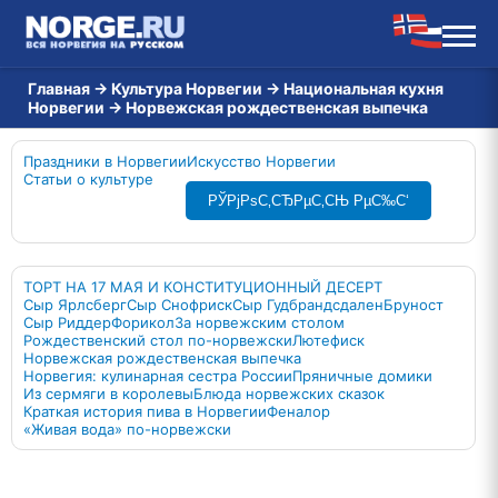
Главная
→
Культура Норвегии
→
Национальная кухня
Норвегии
→
Норвежская рождественская выпечка
Праздники в Норвегии
Искусство Норвегии
Статьи о культуре
РЎРјРѕС‚СЂРµС‚СЊ РµС‰С‘
ТОРТ НА 17 МАЯ И КОНСТИТУЦИОННЫЙ ДЕСЕРТ
Сыр Ярлсберг
Сыр Снофриск
Сыр Гудбрандсдален
Бруност
Сыр Риддер
Форикол
За норвежским столом
Рождественский стол по-норвежски
Лютефиск
Норвежская рождественская выпечка
Норвегия: кулинарная сестра России
Пряничные домики
Из сермяги в королевы
Блюда норвежских сказок
Краткая история пива в Норвегии
Феналор
«Живая вода» по-норвежски