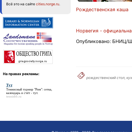
Всё это на сайте
cities.norge.ru
.
Рождественская каша
Норвегия - официальна
Опубликовано: БНИЦ/Шп
На правах рекламы:
рождественский стол, кух
Тут
Теннисный турнир "Рим": сетка,
календарь и счёт -
тут
.
tennisbb.ru