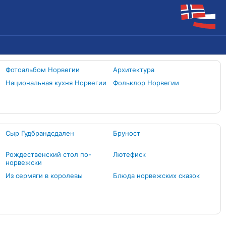
Фотоальбом Норвегии
Архитектура
Национальная кухня Норвегии
Фольклор Норвегии
Сыр Гудбрандсдален
Бруност
Рождественский стол по-
Лютефиск
норвежски
Из сермяги в королевы
Блюда норвежских сказок