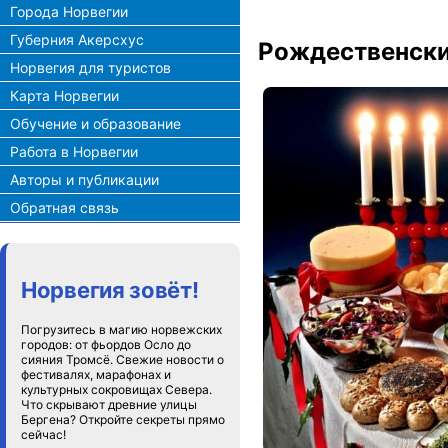
Города Норвегии
Губерния Акерсхус
Рождественски
Норвегия для туристов
Карта Норвегии
Обучение и образование
Работа в Норвегии
Авторы и публикации
Обратная связь
Норвегия зовёт!
Погрузитесь в магию норвежских
городов: от фьордов Осло до
сияния Тромсё. Свежие новости о
фестивалях, марафонах и
культурных сокровищах Севера.
Что скрывают древние улицы
Бергена? Откройте секреты прямо
сейчас!