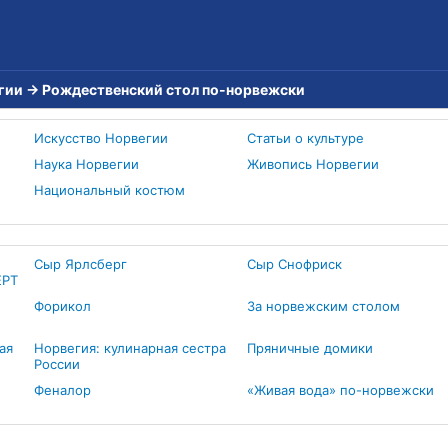
гии
→
Рождественский стол по-норвежски
Искусство Норвегии
Статьи о культуре
Наука Норвегии
Живопись Норвегии
Национальный костюм
Сыр Ярлсберг
Сыр Снофриск
ЕРТ
Форикол
За норвежским столом
ая
Норвегия: кулинарная сестра
Пряничные домики
России
Феналор
«Живая вода» по-норвежски