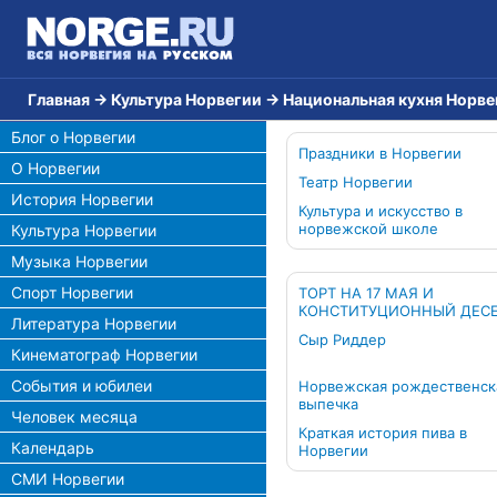
Главная
→
Культура Норвегии
→
Национальная кухня Норве
Блог о Норвегии
Праздники в Норвегии
О Норвегии
Театр Норвегии
История Норвегии
Культура и искусство в
норвежской школе
Культура Норвегии
Музыка Норвегии
Спорт Норвегии
ТОРТ НА 17 МАЯ И
КОНСТИТУЦИОННЫЙ ДЕС
Литература Норвегии
Сыр Риддер
Кинематограф Норвегии
События и юбилеи
Норвежская рождественск
выпечка
Человек месяца
Краткая история пива в
Календарь
Норвегии
СМИ Норвегии