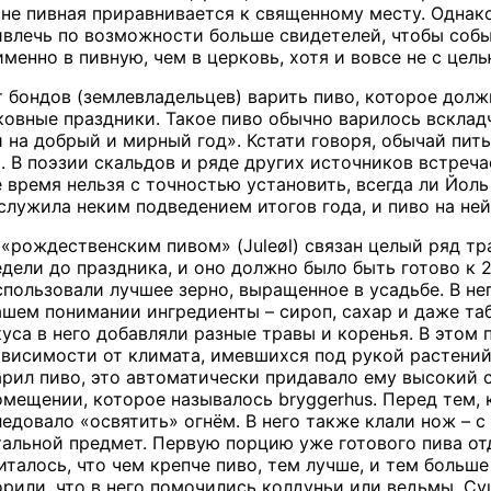
не пивная приравнивается к священному месту. Однако
ивлечь по возможности больше свидетелей, чтобы собы
менно в пивную, чем в церковь, хотя и вовсе не с цель
т бондов (землевладельцев) варить пиво, которое дол
овные праздники. Такое пиво обычно варилось всклад
 на добрый и мирный год». Кстати говоря, обычай пить
. В поэзии скальдов и ряде других источников встре
е время нельзя с точностью установить, всегда ли Йол
 служила неким подведением итогов года, и пиво на н
 «рождественским пивом» (
Jule
ø
l
) связан целый ряд тр
едели до праздника, и оно должно было быть готово к 
спользовали лучшее зерно, выращенное в усадьбе. В не
ашем понимании ингредиенты – сироп, сахар и даже та
куса в него добавляли разные травы и коренья. В этом
ависимости от климата, имевшихся под рукой растений
арил пиво, это автоматически придавало ему высокий 
омещении, которое называлось bryggerhus. Перед тем, к
ледовало «освятить» огнём. В него также клали нож – 
тальной предмет. Первую порцию уже готового пива от
алось, что чем крепче пиво, тем лучше, и тем больше 
орили, что в него помочились колдуньи или ведьмы. С