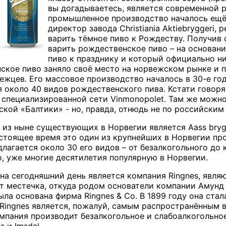
вы догадываетесь, является современной 
промышленное производство началось ещё в
директор завода
Christiania
Aktiebryggeri
, 
варить тёмное пиво к Рождеству. Получив о
варить рождественское пиво – на основани
пиво к празднику и который официально ни
нское пиво заняло своё место на норвежском рынке и 
ежцев. Его массовое производство началось в 30-е год
 около 40 видов рождественского пива. Кстати говоря,
в специализированной сети
Vinmonopolet
. Там же можн
ской «Балтики» - но, правда, отнюдь не по российским
 из ныне существующих в Норвегии является
Aass
bryg
астоящее время это один из крупнейших в Норвегии п
лагается около 30 его видов – от безалкогольного до 
o
, уже многие десятилетия популярную в Норвегии.
на сегодняшний день является компания
Ringnes
, явля
т местечка, откуда родом основатели компании Амунд и
была основана фирма
Ringnes
&
Co
. В 1899 году она ст
Ringnes
является, пожалуй, самым распространённым 
омпания производит безалкогольное и слабоалкогольно
is
и
Imsdal
.