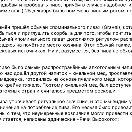
садьбам и пробовать пиво, причём в случае надобности
римставы) 25 декабря было помечено пивным рогом, пов
емён пришёл обычай «поминального пива» (Gravøl), кот
быться и приглушить скорбь, а для того, чтобы почти
бычай «поминального пива» дополнялся ритуалом распи
садясь на почётное место хозяина. Этот обычай также,
ековых источниках. Ну и, разумеется, без пива не обх
пиво было самым распространённым алкогольным напит
о нас дошёл другой напиток – хмельной мёд, прославле
 медовуха, готовилась на основе пчелиного мёда, кот
о крайне тяжело. Поэтому хмельной мёд был доступен 
з южных стран и считалось предметом роскоши.
ива утрачивает ритуальное значение, и это мы видим у
ничения на потребление пива. Его нельзя было привози
ны с тем, что неумеренные возлияния могли привести к
считается, написаны эддические «Речи Высокого»: