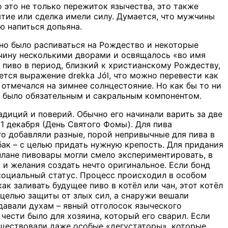
 это не только пережиток язычества, это также
тие или сделка имели силу. Думается, что мужчины
ю напиться допьяна.
жно было распиваться на Рождество и некоторые
чину несколькими дворами и освящалось «во имя
 пиво в период, близкий к христианскому Рождеству,
чается выражение
drekka
J
ól
, что можно перевести как
ь отмечался на зимнее солнцестояние. Но как бы то ни
ей было обязательным и сакральным компонентом.
адиций и поверий. Обычно его начинали варить за две
21 декабря (День Святого Фомы). Для пива
го добавляли разные, порой непривычные для пива в
бак – с целью придать нужную крепость. Для придания
 плане пивовары могли смело экспериментировать, в
 и желания создать нечто оригинальное. Если бонд
социальный статус. Процесс происходил в особом
ак заливать будущее пиво в котёл или чан, этот котёл
с целью защиты от злых сил, а снаружи вешали
давали духам – явный отголосок языческого
чести было для хозяина, который его сварил. Если
уществовали даже особые «дегустаторы», которые