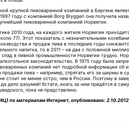
ной крупной пивоваренной компанией в Бергене являе
 1997 году с компанией
Borg
Bryggeri
она получила наз
упнейшей пивоваренной компанией Норвегии.
тике 2010 года, на каждого жителя Норвегии приходится
около 77). Этот показатель с незначительными колебан
оизводства и продаж пива в последние годы снижаются
ельного напитка, то в 2011 – на два с половиной милли
 спад в пивной промышленности Норвегии трудно. Нор
лкогольное законодательство. В 1975 году была запрещ
ивоваренных компаний нет подробной информации об и
продажи пива – например, спрятать его за ширмы в су
ии стоит не менее остро, чем в России. Поэтому в зав
 да дело разумей! Кстати, ехать за ним придётся в са
шведского, пока не представлено.
НИЦ) по материалам Интернет, опубликовано: 2.10.2012