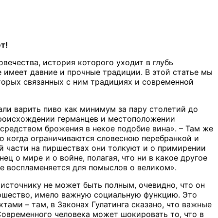
т!
овечества, история которого уходит в глубь
 имеет давние и прочные традиции. В этой статье мы
оторых связанных с ним традициях и современной
али варить пиво как минимум за пару столетий до
 происхождении германцев и местоположении
средством брожения в некое подобие вина». – Там же
ко когда ограничиваются словесною перебранкой и
й части на пиршествах они толкуют и о примирении
 о мире и о войне, полагая, что ни в какое другое
не воспламеняется для помыслов о великом».
 источнику не может быть полным, очевидно, что он
иршество, имело важную социальную функцию. Это
ами – там, в Законах Гулатинга сказано, что важные
Современного человека может шокировать то, что в