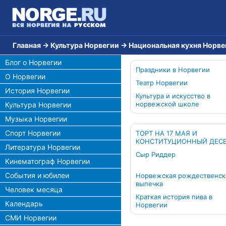
Главная
→
Культура Норвегии
→
Национальная кухня Норве
Блог о Норвегии
Праздники в Норвегии
О Норвегии
Театр Норвегии
История Норвегии
Культура и искусство в
норвежской школе
Культура Норвегии
Музыка Норвегии
Спорт Норвегии
ТОРТ НА 17 МАЯ И
КОНСТИТУЦИОННЫЙ ДЕС
Литература Норвегии
Сыр Риддер
Кинематограф Норвегии
События и юбилеи
Норвежская рождественск
выпечка
Человек месяца
Краткая история пива в
Календарь
Норвегии
СМИ Норвегии