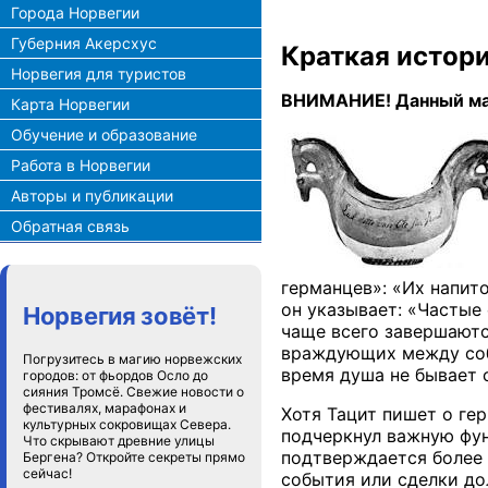
Города Норвегии
Губерния Акерсхус
Краткая истори
Норвегия для туристов
ВНИМАНИЕ! Данный мат
Карта Норвегии
Обучение и образование
Работа в Норвегии
Авторы и публикации
Обратная связь
германцев»: «Их напит
он указывает: «Частые
Норвегия зовёт!
чаще всего завершаютс
враждующих между собо
Погрузитесь в магию норвежских
время душа не бывает 
городов: от фьордов Осло до
сияния Тромсё. Свежие новости о
фестивалях, марафонах и
Хотя Тацит пишет о ге
культурных сокровищах Севера.
подчеркнул важную фун
Что скрывают древние улицы
подтверждается более 
Бергена? Откройте секреты прямо
сейчас!
события или сделки до