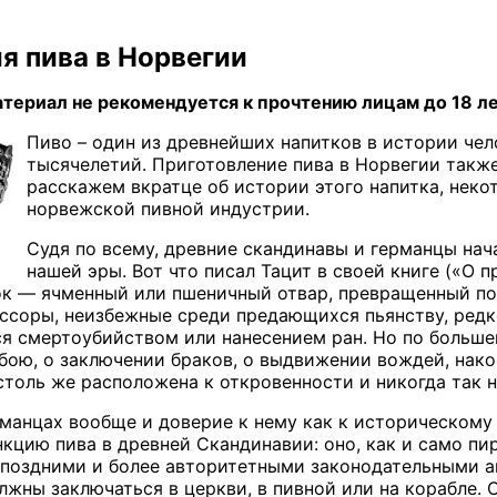
я пива в Норвегии
ериал не рекомендуется к прочтению лицам до 18 ле
Пиво – один из древнейших напитков в истории чел
тысячелетий. Приготовление пива в Норвегии также
расскажем вкратце об истории этого напитка, нек
норвежской пивной индустрии.
Судя по всему, древние скандинавы и германцы нач
нашей эры. Вот что писал Тацит в своей книге («О
ок — ячменный или пшеничный отвар, превращенный по
 ссоры, неизбежные среди предающихся пьянству, ред
я смертоубийством или нанесением ран. Но по больше
ю, о заключении браков, о выдвижении вождей, наконец
столь же расположена к откровенности и никогда так 
рманцах вообще и доверие к нему как к историческому
кцию пива в древней Скандинавии: оно, как и само п
поздними и более авторитетными законодательными акт
лжны заключаться в церкви, в пивной или на корабле. 