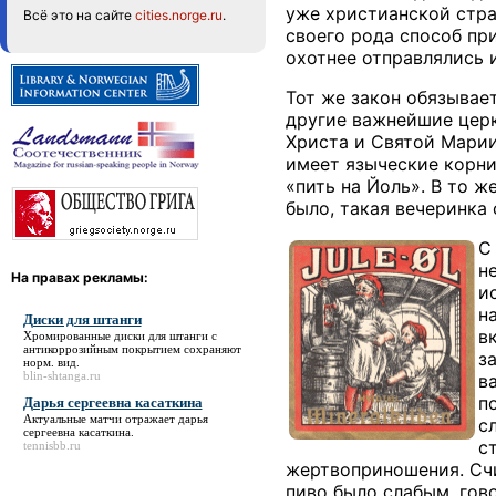
уже христианской стра
Всё это на сайте
cities.norge.ru
.
своего рода способ пр
охотнее отправлялись и
Тот же закон обязывае
другие важнейшие церк
Христа и Святой Марии
имеет языческие корни
«пить на Йоль». В то ж
было, такая вечеринка
С
н
На правах рекламы:
и
н
Диски для штанги
в
Хромированные
диски для штанги
с
антикоррозийным покрытием сохраняют
з
норм. вид.
blin-shtanga.ru
в
п
Дарья сергеевна касаткина
Актуальные матчи отражает
дарья
с
сергеевна касаткина
.
с
tennisbb.ru
жертвоприношения. Счит
пиво было слабым, гов