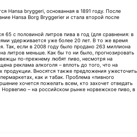
тся
Hansa
bryggeri
, основанная в 1891 году. После
вание
Hansa
Borg
Bryggerier
и стала второй после
 65 с половиной литров пива в год (для сравнения: в
иями удерживается уже более 20 лет. В то же время
. Так, если в 2008 году было продано 263 миллиона
она литров меньше. Как бы то ни было, прогнозировать
вежцы по-прежнему любят пиво, несмотря на
ена реклама алкоголя – вплоть до того, что на
х продукции. Вносятся также предложения ужесточить
пермаркетах, как и табак. Проблема «пивного
ершение хочется пожелать всем, кто захочет отведать
му Норвегию – на российском рынке норвежское пиво, в