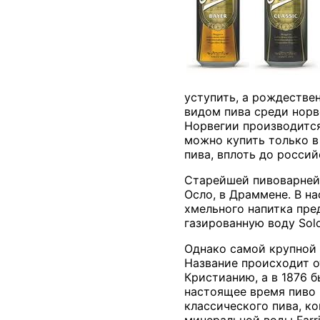
уступить, а рождестве
видом пива среди норв
Норвегии производится
можно купить только 
пива, вплоть до россий
Старейшей пивоварней
Осло, в Драммене. В н
хмельного напитка пред
газированную воду
Sol
Однако самой крупной 
Название происходит о
Кристианию, а в 1876 
настоящее время пиво
классического пива, к
минеральной воды
Farr