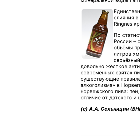
Единствен
слияния в
Ringnes
кр
По статис
России – 
объёмы пр
литров хм
серьёзный
довольно жёсткое антиа
современных сайтах п
существующие правила 
алкоголизма» в Норвег
норвежского пива: пей,
отличие от датского и 
(с) А.А. Сельницин (Б