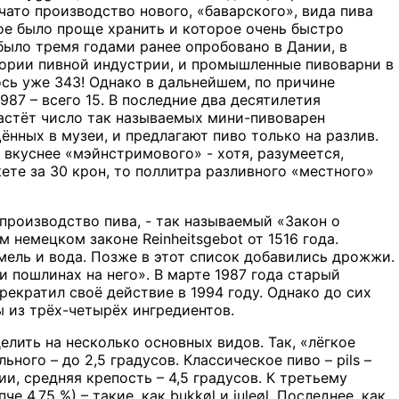
чато производство нового, «баварского», вида пива
рое было проще хранить и которое очень быстро
 было тремя годами ранее опробовано в Дании, в
тории пивной индустрии, и промышленные пивоварни в
ось уже 343! Однако в дальнейшем, по причине
987 – всего 15. В последние два десятилетия
растёт число так называемых мини-пивоварен
щённых в музеи, и предлагают пиво только на разлив.
 вкуснее «мэйнстримового» - хотя, разумеется,
те за 30 крон, то поллитра разливного «местного»
производство пива, - так называемый «Закон о
ном немецком законе
Reinheitsgebot
от 1516 года.
мель и вода. Позже в этот список добавились дрожжи.
и пошлинах на него». В марте 1987 года старый
екратил своё действие в 1994 году. Однако до сих
 из трёх-четырёх ингредиентов.
лить на несколько основных видов. Так, «лёгкое
льного – до 2,5 градусов. Классическое пиво –
pils
–
и, средняя крепость – 4,5 градусов. К третьему
че 4,75 %) – такие, как
bukk
ø
l
и
jule
ø
l
. Последнее, как