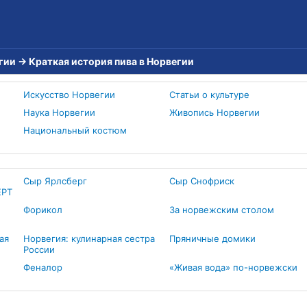
гии
→
Краткая история пива в Норвегии
Искусство Норвегии
Статьи о культуре
Наука Норвегии
Живопись Норвегии
Национальный костюм
Сыр Ярлсберг
Сыр Снофриск
ЕРТ
Форикол
За норвежским столом
ая
Норвегия: кулинарная сестра
Пряничные домики
России
Феналор
«Живая вода» по-норвежски