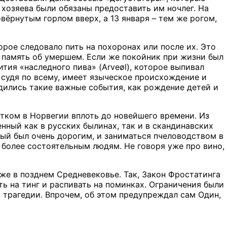
 хозяева были обязаны предоставить им ночлег. На
ёрнутым горлом вверх, а 13 января – тем же рогом,
орое следовало пить на похоронах или после их. Это
ть память об умершем. Если же покойник при жизни был
тия «наследного пива» (Arveøl), которое выпивал
 судя по всему, имеет языческое происхождение и
одились такие важные события, как рождение детей и
ком в Норвегии вплоть до новейшего времени. Из
нный как в русских былинах, так и в скандинавских
орый был очень дорогим, и заниматься пчеловодством в
более состоятельным людям. Не говоря уже про вино,
же в позднем Средневековье. Так, Закон Фростатинга
ть на тинг и распивать на поминках. Ограничения были
 трагедии. Впрочем, об этом предупреждал сам Один,