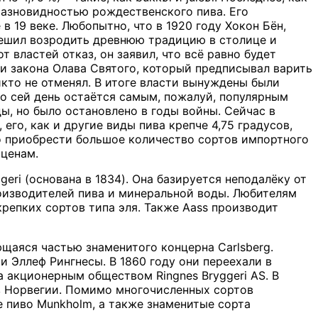
разновидностью рождественского пива. Его
 19 веке. Любопытно, что в 1920 году Хокон Бён,
решил возродить древнюю традицию в столице и
т властей отказ, он заявил, что всё равно будет
и закона Олава Святого, который предписывал варить
кто не отменял. В итоге власти вынуждены были
по сей день остаётся самым, пожалуй, популярным
ы, но было остановлено в годы войны. Сейчас в
 его, как и другие виды пива крепче
4,75 градусов,
о приобрести большое количество сортов импортного
 ценам.
geri
(основана в 1834). Она базируется неподалёку от
роизводителей пива и минеральной воды. Любителям
крепких сортов типа эля. Также
Aass
производит
ющаяся частью знаменитого концерна
Carlsberg
.
 Эллеф Рингнесы. В 1860 году они переехали в
ала акционерным обществом
Ringnes
Bryggeri
AS
. В
в Норвегии. Помимо многочисленных сортов
е пиво
Munkholm
, а также знаменитые сорта