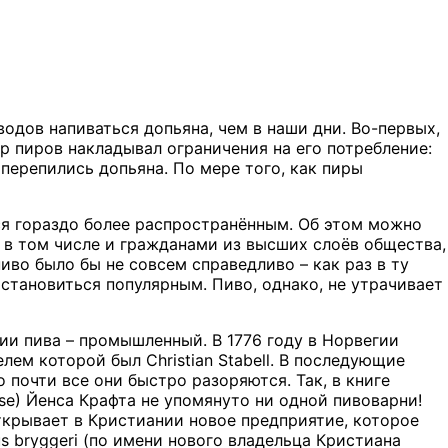
водов напиваться допьяна, чем в наши дни. Во-первых,
 пиров накладывал ограничения на его потребление:
 перепились допьяна. По мере того, как пиры
ся гораздо более распространённым. Об этом можно
 в том числе и гражданами из высших слоёв общества,
во было бы не совсем справедливо – как раз в ту
 становиться популярным. Пиво, однако, не утрачивает
рии пива – промышленный. В 1776 году в Норвегии
телем которой был
Christian
Stabell
. В последующие
 почти все они быстро разоряются. Так, в книге
se
) Йенса Крафта не упомянуто ни одной пивоварни!
крывает в Кристиании новое предприятие, которое
s
bryggeri
(по имени нового владельца Кристиана