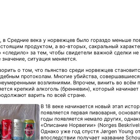
, в Средние века у норвежцев было гораздо меньше по
стоящим продуктом, а во-вторых, сакральный характер
 «следило» за тем, чтобы свидетели важной сделки не
 значение, ситуация меняется.
ворить о том, что пьянство среди норвежцев становит
судебным протоколам. Многие убийства, совершавшиеся
еумеренными возлияниями. Впрочем, винить во всём пи
яется крепкий алкоголь (бренневин), который начинает
родолжают варить по всей стране.
В 18 веке начинается новый этап исто
появляется первая пивоварня, основа
годы появляется немало других, однако
«Описание Норвегии» (
Norges
Beskrivel
Однако уже год спустя
J
ø
rgen
Young
от
впоследствии получает название
Schou