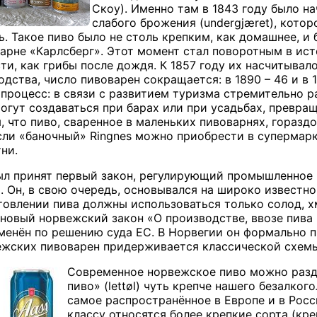
Скоу). Именно там в 1843 году было на
слабого брожения (
undergj
æ
ret
), кото
ь. Такое пиво было не столь крепким, как домашнее, и
арне «Карлсберг». Этот момент стал поворотным в ис
ти, как грибы после дождя. К 1857 году их насчитывал
ства, число пивоварен сокращается: в 1890 – 46 и в 1
процесс: в связи с развитием туризма стремительно 
могут создаваться при барах или при усадьбах, превра
 что пиво, сваренное в маленьких пивоварнях, гораздо
если «баночный»
Ringnes
можно приобрести в супермарке
ни.
был принят первый закон, регулирующий промышленное 
). Он, в свою очередь, основывался на широко извест
отовлении пива должны использоваться только солод, х
 новый норвежский закон «О производстве, ввозе пива 
менён по решению суда ЕС. В Норвегии он формально пр
жских пивоварен придерживается классической схемы
Современное норвежское пиво можно разде
пиво» (
lett
ø
l
) чуть крепче нашего безалкого
самое распространённое в Европе и в Росси
классу относятся более крепкие сорта (креп