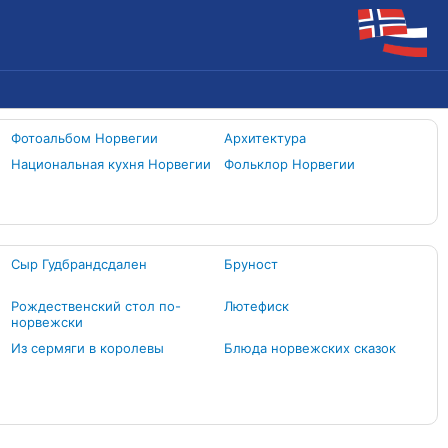
Фотоальбом Норвегии
Архитектура
Национальная кухня Норвегии
Фольклор Норвегии
Сыр Гудбрандсдален
Бруност
Рождественский стол по-
Лютефиск
норвежски
Из сермяги в королевы
Блюда норвежских сказок