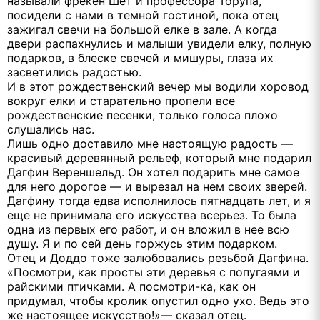
называли фрекен Шѐт и профессора Торупа,
посидели с нами в темной гостиной, пока отец
зажигал свечи на большой елке в зале. А когда
двери распахнулись и малыши увидели елку, полную
подарков, в блеске свечей и мишуры, глаза их
засветились радостью.
И в этот рождественский вечер мы водили хоровод
вокруг елки и старательно пропели все
рождественские песенки, только голоса плохо
слушались нас.
Лишь одно доставило мне настоящую радость —
красивый деревянный рельеф, который мне подарил
Дагфин Вереншельд. Он хотел подарить мне самое
для него дорогое — и вырезал на нем своих зверей.
Дагфину тогда едва исполнилось пятнадцать лет, и я
еще не принимала его искусства всерьез. То была
одна из первых его работ, и он вложил в нее всю
душу. Я и по сей день горжусь этим подарком.
Отец и Доддо тоже залюбовались резьбой Дагфина.
«Посмотри, как просты эти деревья с попугаями и
райскими птичками. А посмотри-ка, как он
придумал, чтобы кролик опустил одно ухо. Ведь это
же настоящее искусство!»— сказал отец.