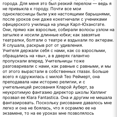
города. Для меня это был резкий перелом — ведь я
не привыкла к городу. Почти все мои
одноклассницы были уже настоящими барышнями,
после уроков они даже кокетничали с учениками
офицерского училища на улице Карл-Юхансгате.
Они, прямо как взрослые, собирали волосы узлом на
затылке и носили длинные юбки; как завзятые
театралки, болтали о театре и вздыхали по актерам.
Я слушала, раскрыв рот от удивления.
Учителя держали себя с нами, как со взрослыми,
обращались на «вы», а в дверях галантно
пропускали вперед. Учительницы тоже
разговаривали с нами, как равные с равными, и мы
от этого вырастали в собственных глазах. Больше
всего я сдружилась с милой Тео Реймерт, она
преподавала нам историю религии, и с
учительницей рисования Кларой Ауберт, за
неукротимую фантазию директор школы Халлинг
прозвал ее Klara Fantastica. Она и другим не мешала
фантазировать. Поскольку рисование давалось мне
легко и она не боялась, что я осрамлю ее на
экзамене, то на ее уроках мне позволялось