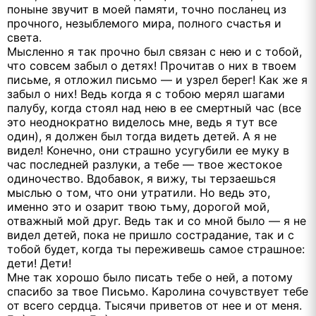
поныне звучит в моей памяти, точно посланец из
прочного, незыблемого мира, полного счастья и
света.
Мысленно я так прочно был связан с нею и с тобой,
что совсем забыл о детях! Прочитав о них в твоем
письме, я отложил письмо — и узрел берег! Как же я
забыл о них! Ведь когда я с тобою мерял шагами
палубу, когда стоял над нею в ее смертный час (все
это неоднократно виделось мне, ведь я тут все
один), я должен был тогда видеть детей. А я не
видел! Конечно, они страшно усугубили ее муку в
час последней разлуки, а тебе — твое жестокое
одиночество. Вдобавок, я вижу, ты терзаешься
мыслью о том, что они утратили. Но ведь это,
именно это и озарит твою тьму, дорогой мой,
отважный мой друг. Ведь так и со мной было — я не
видел детей, пока не пришло сострадание, так и с
тобой будет, когда ты переживешь самое страшное:
дети! Дети!
Мне так хорошо было писать тебе о ней, а потому
спасибо за твое Письмо. Каролина сочувствует тебе
от всего сердца. Тысячи приветов от нее и от меня.