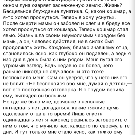
окном луна озаряет заснеженную землю. Жизнь?
Бесцельное блуждание лунатика. О, какой кошмар, а
я-то хотел проснуться. Теперь я хочу уснуть».
После смерти мамы он заболел и слег и в бреду все
хотел проснуться от кошмара. Теперь кошмар стал
явью. Жизнь шла своим неумолимым чередом без
мамы, а он, человек действия, не в силах был
продолжать жить. Каждому, близко знавшему отца,
становилось ясно, как глубоко он подавлен, а ведь я
изо дня в день была с ним рядом. Меня пугал его
угрюмый взгляд. Ведь недавно он болел, чего
раньше никогда не случалось, и это тоже
беспокоило меня. Сам он уверял, что у него ничего
не болит. «Не беспокойся обо мне, думай о детях»,—
вот его постоянная отговорка. Я с трудом верила
ему, выглядел он больным.
Но где же было мне, девчонке в неполные
пятнадцать лет, догадаться, какие тяжкие думы
одолевали отца в то время! Лишь спустя
одиннадцать лет я наконец решилась заговорить с
ним о том, что мучило нас, каждого по-своему, в те
дни. И тут только мне стало ясно, как тяжко ему