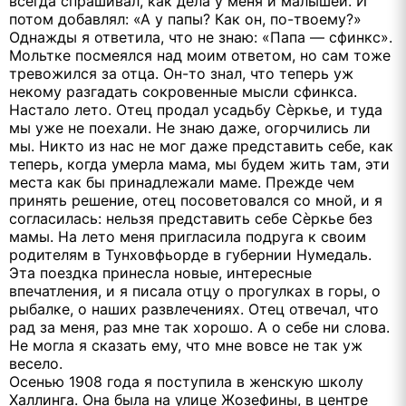
всегда спрашивал, как дела у меня и малышей. И
потом добавлял: «А у папы? Как он, по-твоему?»
Однажды я ответила, что не знаю: «Папа — сфинкс».
Мольтке посмеялся над моим ответом, но сам тоже
тревожился за отца. Он-то знал, что теперь уж
некому разгадать сокровенные мысли сфинкса.
Настало лето. Отец продал усадьбу Сѐркье, и туда
мы уже не поехали. Не знаю даже, огорчились ли
мы. Никто из нас не мог даже представить себе, как
теперь, когда умерла мама, мы будем жить там, эти
места как бы принадлежали маме. Прежде чем
принять решение, отец посоветовался со мной, и я
согласилась: нельзя представить себе Сѐркье без
мамы. На лето меня пригласила подруга к своим
родителям в Тунховфьорде в губернии Нумедаль.
Эта поездка принесла новые, интересные
впечатления, и я писала отцу о прогулках в горы, о
рыбалке, о наших развлечениях. Отец отвечал, что
рад за меня, раз мне так хорошо. А о себе ни слова.
Не могла я сказать ему, что мне вовсе не так уж
весело.
Осенью 1908 года я поступила в женскую школу
Халлинга. Она была на улице Жозефины, в центре