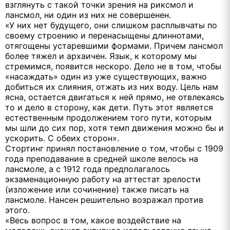
взглянуть с такой точки зрения на риксмол и
лансмол, ни один из них не совершенен.
«У них нет будущего, они слишком расплывчаты по
своему строению и перенасыщены длиннотами,
отягощены устаревшими формами. Причем лансмол
более тяжел и архаичен. Язык, к которому мы
стремимся, появится нескоро. Дело не в том, чтобы
«насаждать» один из уже существующих, важно
добиться их слияния, отжать из них воду. Цель нам
ясна, остается двигаться к ней прямо, не отвлекаясь
то и дело в сторону, как дети. Путь этот является
естественным продолжением того пути, которым
мы шли до сих пор, хотя темп движения можно бы и
ускорить. С обеих сторон».
Стортинг принял постановление о том, чтобы с 1909
года преподавание в средней школе велось на
лансмоле, а с 1912 года предполагалось
экзаменационную работу на аттестат зрелости
(изложение или сочинение) также писать на
лансмоле. Нансен решительно возражал против
этого.
«Весь вопрос в том, какое воздействие на