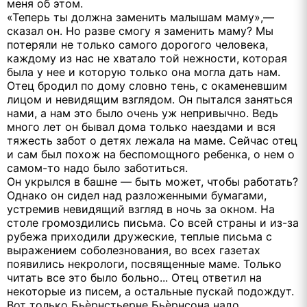
меня об этом.
«Теперь ты должна заменить малышам маму»,—
сказал он. Но разве смогу я заменить маму? Мы
потеряли не только самого дорогого человека,
каждому из нас не хватало той нежности, которая
была у нее и которую только она могла дать нам.
Отец бродил по дому словно тень, с окаменевшим
лицом и невидящим взглядом. Он пытался заняться
нами, а нам это было очень уж непривычно. Ведь
много лет он бывал дома только наездами и вся
тяжесть забот о детях лежала на маме. Сейчас отец
и сам был похож на беспомощного ребенка, о нем о
самом-то надо было заботиться.
Он укрылся в башне — быть может, чтобы работать?
Однако он сидел над разложенными бумагами,
устремив невидящий взгляд в ночь за окном. На
столе громоздились письма. Со всей страны и из-за
рубежа приходили дружеские, теплые письма с
выражением соболезнования, во всех газетах
появились некрологи, посвященные маме. Только
читать все это было больно... Отец ответил на
некоторые из писем, а остальные пускай подождут.
Вот только Бьѐрнстьерне Бьѐрнсона надо