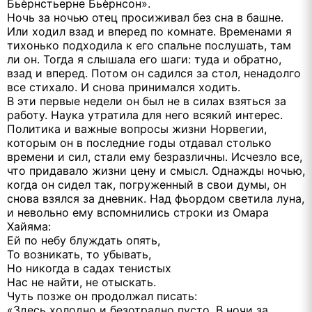
Бьѐрнстьерне Бьѐрнсон».
Ночь за ночью отец просиживал без сна в башне.
Или ходил взад и вперед по комнате. Временами я
тихонько подходила к его спальне послушать, там
ли он. Тогда я слышала его шаги: туда и обратно,
взад и вперед. Потом он садился за стол, ненадолго
все стихало. И снова принимался ходить.
В эти первые недели он был не в силах взяться за
работу. Наука утратила для него всякий интерес.
Политика и важные вопросы жизни Норвегии,
которым он в последние годы отдавал столько
времени и сил, стали ему безразличны. Исчезло все,
что придавало жизни цену и смысл. Однажды ночью,
когда он сидел так, погруженный в свои думы, он
снова взялся за дневник. Над фьордом светила луна,
и невольно ему вспомнились строки из Омара
Хайяма:
Ей по небу блуждать опять,
То возникать, то убывать,
Но никогда в садах тенистых
Нас не найти, не отыскать.
Чуть позже он продолжал писать:
«Здесь холодно и безотрадно пусто. В ночи за