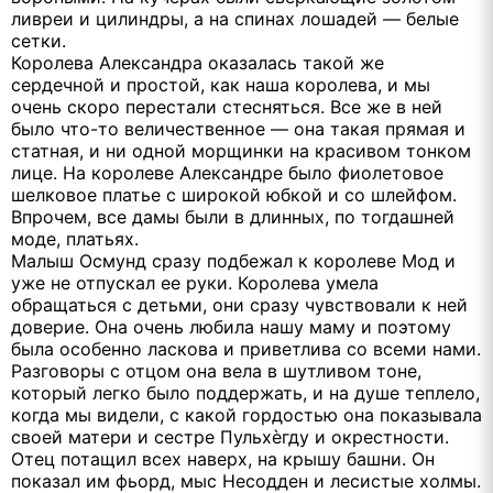
ливреи и цилиндры, а на спинах лошадей — белые
сетки.
Королева Александра оказалась такой же
сердечной и простой, как наша королева, и мы
очень скоро перестали стесняться. Все же в ней
было что-то величественное — она такая прямая и
статная, и ни одной морщинки на красивом тонком
лице. На королеве Александре было фиолетовое
шелковое платье с широкой юбкой и со шлейфом.
Впрочем, все дамы были в длинных, по тогдашней
моде, платьях.
Малыш Осмунд сразу подбежал к королеве Мод и
уже не отпускал ее руки. Королева умела
обращаться с детьми, они сразу чувствовали к ней
доверие. Она очень любила нашу маму и поэтому
была особенно ласкова и приветлива со всеми нами.
Разговоры с отцом она вела в шутливом тоне,
который легко было поддержать, и на душе теплело,
когда мы видели, с какой гордостью она показывала
своей матери и сестре Пульхѐгду и окрестности.
Отец потащил всех наверх, на крышу башни. Он
показал им фьорд, мыс Несодден и лесистые холмы.