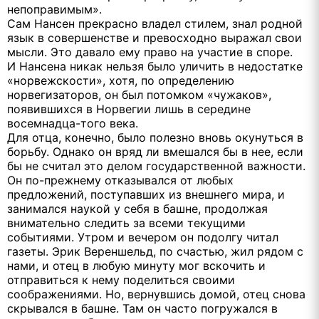
непоправимым».
Сам Нансен прекрасно владел стилем, знал родной
язык в совершенстве и превосходно выражал свои
мысли. Это давало ему право на участие в споре.
И Нансена никак нельзя было уличить в недостатке
«норвежскости», хотя, по определению
норвегизаторов, он был потомком «чужаков»,
появившихся в Норвегии лишь в середине
восемнадца-того века.
Для отца, конечно, было полезно вновь окунуться в
борьбу. Однако он вряд ли вмешался бы в нее, если
бы не считал это делом государственной важности.
Он по-прежнему отказывался от любых
предложений, поступавших из внешнего мира, и
занимался наукой у себя в башне, продолжая
внимательно следить за всеми текущими
событиями. Утром и вечером он подолгу читал
газеты. Эрик Вереншельд, по счастью, жил рядом с
нами, и отец в любую минуту мог вскочить и
отправиться к нему поделиться своими
соображениями. Но, вернувшись домой, отец снова
скрывался в башне. Там он часто погружался в