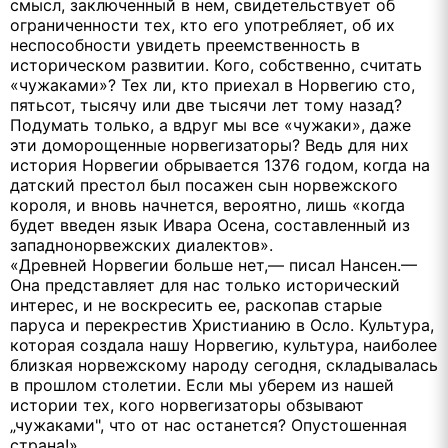
смысл, заключенный в нем, свидетельствует об
ограниченности тех, кто его употребляет, об их
неспособности увидеть преемственность в
историческом развитии. Кого, собственно, считать
«чужаками»? Тех ли, кто приехал в Норвегию сто,
пятьсот, тысячу или две тысячи лет тому назад?
Подумать только, а вдруг мы все «чужаки», даже
эти доморощенные норвегизаторы? Ведь для них
история Норвегии обрывается 1376 годом, когда на
датский престол был посажен сын норвежского
короля, и вновь начнется, вероятно, лишь «когда
будет введен язык Ивара Осена, составленный из
западнонорвежских диалектов».
«Древней Норвегии больше нет,— писал Нансен.—
Она представляет для нас только исторический
интерес, и не воскресить ее, раскопав старые
паруса и перекрестив Христианию в Осло. Культура,
которая создала нашу Норвегию, культура, наиболее
близкая норвежскому народу сегодня, складывалась
в прошлом столетии. Если мы уберем из нашей
истории тех, кого норвегизаторы обзывают
„чужаками", что от нас останется? Опустошенная
страна!»