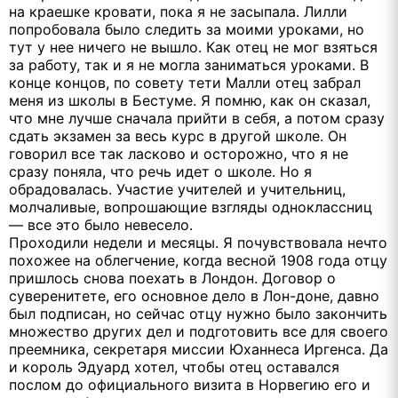
на краешке кровати, пока я не засыпала. Лилли
попробовала было следить за моими уроками, но
тут у нее ничего не вышло. Как отец не мог взяться
за работу, так и я не могла заниматься уроками. В
конце концов, по совету тети Малли отец забрал
меня из школы в Бестуме. Я помню, как он сказал,
что мне лучше сначала прийти в себя, а потом сразу
сдать экзамен за весь курс в другой школе. Он
говорил все так ласково и осторожно, что я не
сразу поняла, что речь идет о школе. Но я
обрадовалась. Участие учителей и учительниц,
молчаливые, вопрошающие взгляды одноклассниц
— все это было невесело.
Проходили недели и месяцы. Я почувствовала нечто
похожее на облегчение, когда весной 1908 года отцу
пришлось снова поехать в Лондон. Договор о
суверенитете, его основное дело в Лон-доне, давно
был подписан, но сейчас отцу нужно было закончить
множество других дел и подготовить все для своего
преемника, секретаря миссии Юханнеса Иргенса. Да
и король Эдуард хотел, чтобы отец оставался
послом до официального визита в Норвегию его и