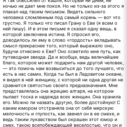
Я так обессилел от кашля, который ни днем, ни
ночью не дает мне покоя. Но не только из-за этого я
плакал над твоим письмом. Видеть сильного
человека сломленным под самый корень — вот что
грустно. Я только что писал Грану о Еве (я всем о
ней пишу). И в этом письме я сказал одну вещь, в
которой заключена истина. Я спросил его,
доводилось ли ему в слово «гордость» вкладывать
смысл прекраснее того, который выражало оно,
будучи отнесено к Еве? Оно осветило мне путь, как
путеводная звезда. Да и вообще, ведь величайшее
благо, которое может подарить нам другой человек,
— это помочь нам возвыситься до того лучшего, что
есть в нас самих. Когда ты был в Ледовитом океане,
я видел в ней женщину, с которой ни одна другая не
сравнится святостью своего предназначения. Мне
представлялась она жрицею алтаря, на котором
пылает тоска и надежда всех женщин. Она хранила
его. Можно ли назвать другую, более достойную! С
каким юмором отстраняла она от себя мирскую
мелочность и глупость, как звенел он в ее смехе, и
ведь таким лукавством был окрашен этот юмор и
смех, такою всепобеждающей веселостью, что он и