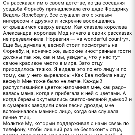
Он рассказал им о своем детстве, когда соседняя
усадьба Форнебу принадлежала его дяде Фредрику
Ведель-Ярлсбергу. Все слушали его с живым
интересом и дружно и искренне восхищались
открывшимся сверху видом. Как сказала королева
Александра, королева Мод ничего в своих рассказах
не преувеличила, Норвегия — «a wonderful country».
Еще бы, думала я, весной стоит посмотреть на
Форнебу, и, конечно же, высокие иностранные гости
должны так же, как и мы, увидеть, что у нас тут
самое красивое место в мире. Зато отцу
приходилось тяжко. Я видела это по его лицу и по
тому, как у него вырвалось: «Как Ева любила нашу
весну!» Мне тоже было не легче. Каждый
распустившийся цветок напоминал мне, как радо-
валась мама, когда я прибегала к ней с цветами. А
когда березы окутывались светло-зеленой дымкой и
в сумерках заводили свои песни дрозды, мне
вспоминалось мамино лицо, когда она слушала
пение птиц.
Мольтке My, который поддерживал с нами связь по
телефону, чтобы лишний раз не беспокоить отца,