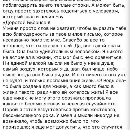
поблагодарить за его теплые строки. А может быть,
отцу просто захотелось поделиться с человеком,
который знал и ценил Еву.
«Дорогой Бьѐрнсон!
У меня просто слов не хватает, чтобы выразить тебе
всю благодарность за твое милое письмо, которое
несказанно помогло мне. Спасибо за все то
хорошее, что ты сказал о ней. Да, вот такой она и
была. Она была удивительным человеком. Я никого
не встречал в жизни, кто мог бы с нею сравниться.
Ни единой мелкой мысли не было у нее в душе;
самый воздух, которым я дышал, был чище, небо —
выше, когда она была рядом. И вот ничего этого уже
не будет, и только воспоминания живы. О! Ведь она-
то была создана для жизни, а как много было в
жизни такого, ради чего ей хотелось жить! Я все
еще никак не могу этого осознать: произошла
какая-то бессмысленная и нелепая случайность!
Порой я готов взбунтоваться против жестокого,
бессмысленного рока. У меня и мысли никогда не
возникало, чтобы возможно было то, что
произошло; я еще мог допустить, что это случится