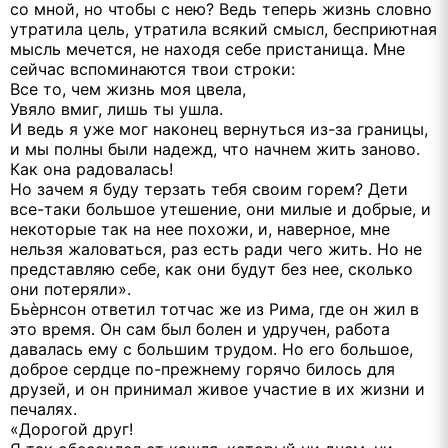
со мной, но чтобы с нею? Ведь теперь жизнь словно
утратила цель, утратила всякий смысл, бесприютная
мысль мечется, не находя себе пристанища. Мне
сейчас вспоминаются твои строки:
Все то, чем жизнь моя цвела,
Увяло вмиг, лишь ты ушла.
И ведь я уже мог наконец вернуться из-за границы,
и мы полны были надежд, что начнем жить заново.
Как она радовалась!
Но зачем я буду терзать тебя своим горем? Дети
все-таки большое утешение, они милые и добрые, и
некоторые так на нее похожи, и, наверное, мне
нельзя жаловаться, раз есть ради чего жить. Но не
представляю себе, как они будут без нее, сколько
они потеряли».
Бьѐрнсон ответил тотчас же из Рима, где он жил в
это время. Он сам был болен и удручен, работа
давалась ему с большим трудом. Но его большое,
доброе сердце по-прежнему горячо билось для
друзей, и он принимал живое участие в их жизни и
печалях.
«Дорогой друг!