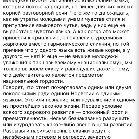
молодежь окажет активное использование языка,
который похож на родной, но лишен для них живых
корней разговорной речи. Чего же тогда ожидать,
как не утраты молодыми умами чувства стиля и
притупления языкового чутья, ведь у них еще не
выработано чувство языка. А как легко это может
привести к кривлянию, к появлению уродливых
жаргонов вместо гармонического слияния, по той
причине что у одного языка есть живые корни, а у
другого — нет! И еще — не внушив молодежи
уважения к так называемому «национальному», мы
только вызовем скуку и равнодушие даже к тому,
что действительно является предметом
национальной гордости.
Говорят, что стоит пожертвовать одним или двумя
поколениями ради единой Норвегии с единым
языком. Это или незнание, или неуважение к одному
из простейших законов жизни. Первое условие
всякого здорового развития — спокойный рост и
преемственность. Нельзя безнаказанно разрушить
или изуродовать какое-либо звено в цепи развития.
Разрывы и насильственные скачки ведут к
неизбежным потерям и регрессу, зачастую