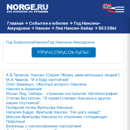
Главная
→
События и юбилеи
→
Год Нансена–
Амундсена
→
Нансен
→
Лив Нансен-Хейер
→
БЕЗ ЕВЫ
Год Бьёрнсона
Нансен
Год Нансена–Амундсена
РЎРјРѕС‚СЂРµС‚СЊ РµС‰С‘
А.В.Таланов. Нансен (Серия "Жизнь замечательных людей")
М.А.Чванов. "И я буду настойчив"
Олег Химаныч. «Желтый вопрос» Нансена
Нансен и Армения
Йонас Лид. Сибирь - странная ностальгия. Автобиография
Степан Востротин. "Я приветствовал Нансена и других
наших спутников"
Полярная печка Фритьофа Нансена
Наталия Будур. Фритьоф Нансен: "Ни шагу назад!"
Миссия Фритьофа Нансена по спасению голодающих
Поволжья
Беженцы с нансеновскими паспортами