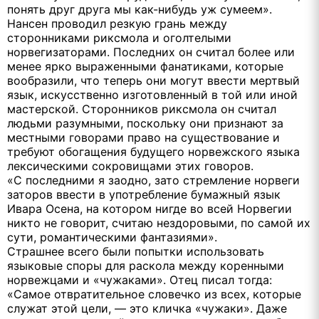
понять друг друга мы как-нибудь уж сумеем».
Нансен проводил резкую грань между
сторонниками риксмола и оголтелыми
норвегизаторами. Последних он считал более или
менее ярко выраженными фанатиками, которые
вообразили, что теперь они могут ввести мертвый
язык, искусственно изготовленный в той или иной
мастерской. Сторонников риксмола он считал
людьми разумными, поскольку они признают за
местными говорами право на существование и
требуют обогащения будущего норвежского языка
лексическими сокровищами этих говоров.
«С последними я заодно, зато стремление норвеги
заторов ввести в употребление бумажный язык
Ивара Осена, на котором нигде во всей Норвегии
никто не говорит, считаю нездоровыми, по самой их
сути, романтическими фантазиями».
Страшнее всего были попытки использовать
языковые споры для раскола между коренными
норвежцами и «чужаками». Отец писал тогда:
«Самое отвратительное словечко из всех, которые
служат этой цели, — это кличка «чужаки». Даже