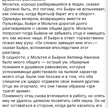
Мольтке, хорошо разбиравшийся в людях, сказал:
«Должно быть, это потому, что Бьѐрн не вспыхивает,
как спичка, когда Фритьоф берет его в оборот».
Однажды вечером, возвращаясь вместе из
Пульхѐгды, Бьѐрн и Мольтке дорогой долго
разговаривали о своем общем друге. Мольтке
попросил тогда Бьѐрна не забывать отца и навещать
его как можно чаще. И Бьѐрн в ответ торжественно
пожал ему руку. «Он словно завещал мне это»,—
сказал Бьѐрн, вспоминая впоследствии этот
разговор.
В сущности, у Мольтке и Бьѐрна Хелланд-Хансена
было много общего — острый ум, обширные
познания и душевное равновесие, которое
успокаивающе действовало на пылкий характер
моего отца. Были они похожи и в том, что оба
слишком уж щедро отдавали свои знания другим.
Отца же огорчало, что они таким образом «зря
тратят время».
Понемногу отец снова втягивался в работу, но опять
ему не удалось целиком посвятить себя науке. Он не
мог оставаться в стороне, когда дело касалось его