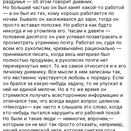
раздумья — об этом говорит дневник.
Но большей частью он был занят какой-то работой
— а он был из тех, кому хорошо работается по
ночам. Бывало он засиживался до зари, тогда он
просто вставал попозже. Но работа как будто
никогда и не утомляла его. Часам к девяти —
половине десятого он уже успевал позавтракать и
просмотреть утреннюю почту. Работал он, судя по
всем его рукописям, чрезвычайно рационально —
принимался писать, когда весь материал был
полностью продуман, в рукописях почти нет
перечеркнутых мест. То же самое относится и к его
личному дневнику. Все мысли в нем записаны так,
что явственно чувствуется любовь к порядку. Если
он брался за какую-нибудь задачу, то не упускал в
ней ни единой мелочи. Но в то же время он
стремился получать всестороннюю информацию и
отличался тем, что всегда видел вопрос целиком.
«Некогда»— как часто я слышала это слово, когда
кто-нибудь пытался нарушить его рабочий покой.
Но были и такие люди — немногие, впрочем,—
которым он не мог так просто отказать, например,
нашей королевской чете, которая считала отца