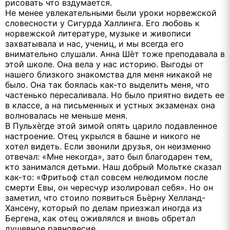
рисовать что вздумается.
Не менее увлекательными были уроки норвежской
словесности у Сигурда Халлинга. Его любовь к
норвежской литературе, музыке и живописи
захватывала и нас, учениц, и мы всегда его
внимательно слушали. Анна Шѐт тоже преподавала в
этой школе. Она вела у нас историю. Выгоды от
нашего близкого знакомства для меня никакой не
было. Она так боялась как-то выделить меня, что
частенько пересаливала. Но было приятно видеть ее
в классе, а на письменных и устных экзаменах она
волновалась не меньше меня.
В Пульхѐгде этой зимой опять царило подавленное
настроение. Отец укрылся в башне и никого не
хотел видеть. Если звонили друзья, он неизменно
отвечал: «Мне некогда», зато был благодарен тем,
кто занимался детьми. Наш добрый Мольтке сказал
как-то: «Фритьоф стал совсем нелюдимом после
смерти Евы, он чересчур изолировал себя». Но он
заметил, что стоило появиться Бьѐрну Хелланд-
Хансену, который по делам приезжал иногда из
Бергена, как отец оживлялся и вновь обретал
душевное равновесие.