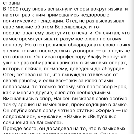
страны.
В 1909 году вновь вспыхнули споры вокруг языка, и
на этот раз к ним примешались нездоровые
политические тенденции. Отец не раз высказывал
свое мнение об этом Вереншельду, и тот
посоветовал ему выступить в печати. Он считал, что
самое время услышать разумное слово по этому
вопросу. Но отец решился обнародовать свою точку
зрения только после долгих уговоров — это ведь не
его область. Он писал профессору Улафу Броку: «Я
уже не раз собирался написать о языковых спорах,
которые сейчас, по-моему, доведены до абсурда».
Отец сетовал на то, что вынужден отвлечься от
своей работы, и если все-таки занялся этими
вопросами, то только потому, что профессор Брок,
как и многие другие, счел это необходимым.
Вмешавшись в спор, Нансен высказал свою особую
точку зрения на изменения, происходящие в языке.
Он опубликовал сразу четыре статьи: «Форма — не
содержание», «Чужаки», «Язык» и «Выпускные
сочинения на лансмоле».
Прежде всего, он досадовал на то, что в языковых