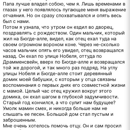
Папа лучше владел собою, чем я. Лишь временами в
глазах у него появлялось пугающее меня выражение
отчаяния. Но он сразу спохватывался и опять весь
был с нами.
Потом я узнала, что утром он ездил во дворец,
поздравлять с рождеством. Один мальчик, который
жил на Бюгде-алле, видел, как отец ехал туда на
своем огромном вороном коне. Через не-сколько
часов мальчик опять его увидел, отец возвращался
назад. Он ехал по улице Нобеля, оттуда по
Драмменсвейн, вверх по Бюгде-алле и возвращался
той же дорогой, и так много раз подряд. На углу
улицы Нобеля и Бюгде-алле стоит деревянный
домик моей бабушки, с которым у отца связаны
воспоминания о первых днях его совместной жизни
с мамой. Целый час отец кружил вокруг этого
домика, он ехал шагом в глубокой задумчивости.
Старый год кончился, а что сулит нам будущее?
Умолк мамин смех, и никогда больше нам не
слышать ее песен. Большой дом стал пустым и
заброшенным.
Мне очень хотелось помочь отцу. Он и сам просил