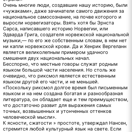
Очень многие люди, создавшие нашу историю, были
«чужаками», даже зачинатели самого движения за
национальное самосознание, на почве которого и
выросли норвегизаторы. Взять хотя бы Эрнста
Сарса, написавшего историю Норвегии, или
Эдварда Грига, создателя норвежской национальной
музыки,— по его же собственным словам, в нем нет
ни капли норвежской крови. Да и Хенрик Вергеланн
является великолепным примером удачного
смешения двух национальных начал.
Бесспорно, что местные говоры служат родным
языком большой части населения. Но столь же
очевидно, что риксмол является естественным
языком другой его части, и не меньшей.
«Поскольку риксмол долгое время был письменным
языком и на нем создана богатая и разнообразная
литература, он обладает еще и тем преимуществом,
что достаточно развит для выражения самых
точных, возвышенных и утонченных оттенков
человеческой мысли».
К ясности, сжатости » простоте, утверждал Нансен,
стремится любой культурный язык на свете. Если