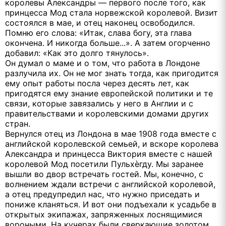
королевы Александры — первого после того, как
принцесса Мод стала норвежской королевой. Визит
состоялся в мае, и отец наконец освободился.
Помню его слова: «Итак, слава богу, эта глава
окончена. И никогда больше...». А затем огорченно
добавил: «Как это долго тянулось».
Он думал о маме и о том, что работа в Лондоне
разлучила их. Он не мог знать тогда, как пригодится
ему опыт работы посла через десять лет, как
пригодятся ему знание европейской политики и те
связи, которые завязались у него в Англии и с
правительствами и королевскими домами других
стран.
Вернулся отец из Лондона в мае 1908 года вместе с
английской королевской семьей, и вскоре королева
Александра и принцесса Виктория вместе с нашей
королевой Мод посетили Пульхѐгду. Мы заранее
вышли во двор встречать гостей. Мы, конечно, с
волнением ждали встречи с английской королевой,
а отец предупредил нас, что нужно приседать и
пониже кланяться. И вот они подъехали к усадьбе в
открытых экипажах, запряженных лоснящимися
вороными. На кучерах были сверкающие золотом