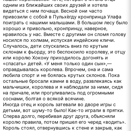
одним из ближайших своих друзей и хотела
видеться с ним почаще. Весной они часто
привозили с собой в Пульхѐгду кронпринца Улафа
поиграть с нашими малышами. В большом лесу было
хорошо и привольно, кронпринцу, наверное,
нравилось у нас. Вместе с другими он сломя голову
носился по холмам, испуская индейские кличи.
Случалось, дети спускались вниз по крутым
склонам к фьорду, это беспокоило королеву, и отцу
или королю Хокону приходилось догонять и
«спасать» детей. «У меня только один сын»,—
оправдывалась королева. Впрочем, она и сама
любила спорт и не боялась крутых склонов. Пока
остальные бросали камни в воду, развлекаясь как
мальчишки, королева и я наблюдали за ними, сидя
на причале, или прогуливались под огромными
соснами, болтая о всякой всячине.
Иногда отец и король затевали во дворе игры с
детьми, вот шуму-то было! Как-то играли в прятки.
Сперва долго, перебивая друг друга, объясняли
королю правила, потом пришел его черед «водить».
Король стоял, отвернувшись к стене и закрыв, как