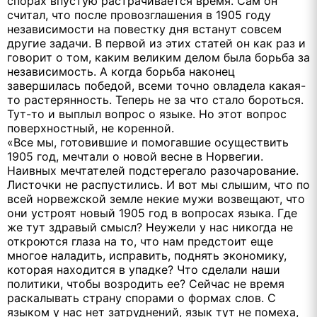
спорах впустую растрачивается время. Сам он
считал, что после провозглашения в 1905 году
независимости на повестку дня встанут совсем
другие задачи. В первой из этих статей он как раз и
говорит о том, каким великим делом была борьба за
независимость. А когда борьба наконец
завершилась победой, всеми точно овладела какая-
то растерянность. Теперь не за что стало бороться.
Тут-то и выплыл вопрос о языке. Но этот вопрос
поверхностный, не коренной.
«Все мы, готовившие и помогавшие осуществить
1905 год, мечтали о новой весне в Норвегии.
Наивных мечтателей подстерегало разочарование.
Листочки не распустились. И вот мы слышим, что по
всей норвежской земле некие мужи возвещают, что
они устроят новый 1905 год в вопросах языка. Где
же тут здравый смысл? Неужели у нас никогда не
откроются глаза на то, что нам предстоит еще
многое наладить, исправить, поднять экономику,
которая находится в упадке? Что сделали наши
политики, чтобы возродить ее? Сейчас не время
раскалывать страну спорами о формах слов. С
языком у нас нет затруднений, язык тут не помеха,