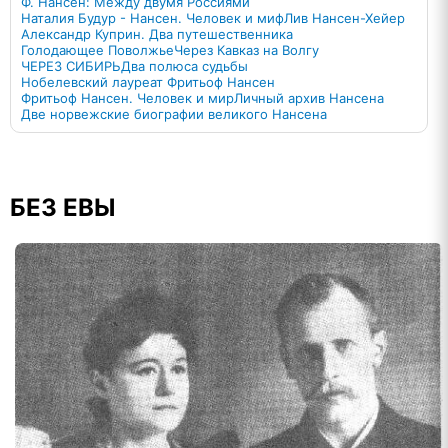
Ф. Нансен: Между двумя Россиями
Наталия Будур - Нансен. Человек и миф
Лив Нансен-Хейер
Александр Куприн. Два путешественника
Голодающее Поволжье
Через Кавказ на Волгу
ЧЕРЕЗ СИБИРЬ
Два полюса судьбы
Нобелевский лауреат Фритьоф Нансен
Фритьоф Нансен. Человек и мир
Личный архив Нансена
Две норвежские биографии великого Нансена
БЕЗ ЕВЫ