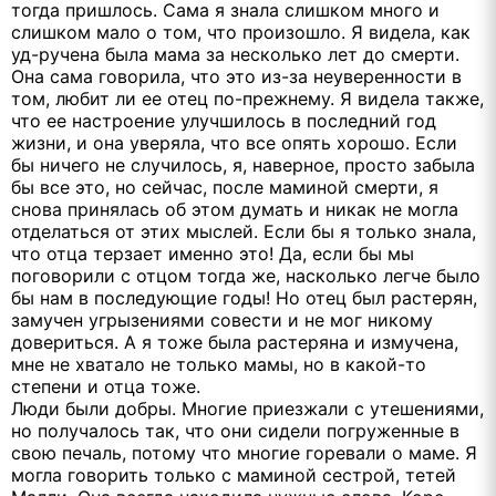
тогда пришлось. Сама я знала слишком много и
слишком мало о том, что произошло. Я видела, как
уд-ручена была мама за несколько лет до смерти.
Она сама говорила, что это из-за неуверенности в
том, любит ли ее отец по-прежнему. Я видела также,
что ее настроение улучшилось в последний год
жизни, и она уверяла, что все опять хорошо. Если
бы ничего не случилось, я, наверное, просто забыла
бы все это, но сейчас, после маминой смерти, я
снова принялась об этом думать и никак не могла
отделаться от этих мыслей. Если бы я только знала,
что отца терзает именно это! Да, если бы мы
поговорили с отцом тогда же, насколько легче было
бы нам в последующие годы! Но отец был растерян,
замучен угрызениями совести и не мог никому
довериться. А я тоже была растеряна и измучена,
мне не хватало не только мамы, но в какой-то
степени и отца тоже.
Люди были добры. Многие приезжали с утешениями,
но получалось так, что они сидели погруженные в
свою печаль, потому что многие горевали о маме. Я
могла говорить только с маминой сестрой, тетей