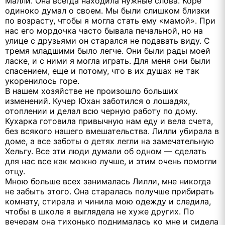
Малли. Она всегда находила нужные слова. Коре
одиноко думал о своем. Мы были слишком близки
по возрасту, чтобы я могла стать ему «мамой». При
нас его мордочка часто бывала печальной, но на
улице с друзьями он старался не подавать виду. С
тремя младшими было легче. Они были рады моей
ласке, и с ними я могла играть. Для меня они были
спасением, еще и потому, что в их душах не так
укоренилось горе.
В нашем хозяйстве не произошло больших
изменений. Кучер Юхан заботился о лошадях,
отоплении и делал всю черную работу по дому.
Кухарка готовила привычную нам еду и вела счета,
без всякого нашего вмешательства. Лилли убирала в
доме, а все заботы о детях легли на замечательную
Хельгу. Все эти люди думали об одном — сделать
для нас все как можно лучше, и этим очень помогли
отцу.
Мною больше всех занималась Лилли, мне никогда
не забыть этого. Она старалась получше прибирать
комнату, стирала и чинила мою одежду и следила,
чтобы в школе я выглядела не хуже других. По
вечерам она тихонько поднималась ко мне и сидела