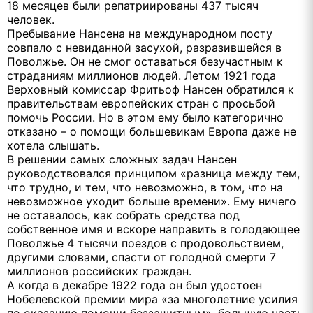
18 месяцев были репатриированы 437 тысяч
человек.
Пребывание Нансена на международном посту
совпало с невиданной засухой, разразившейся в
Поволжье. Он не смог оставаться безучастным к
страданиям миллионов людей. Летом 1921 года
Верховный комиссар Фритьоф Нансен обратился к
правительствам европейских стран с просьбой
помочь России. Но в этом ему было категорично
отказано – о помощи большевикам Европа даже не
хотела слышать.
В решении самых сложных задач Нансен
руководствовался принципом «разница между тем,
что трудно, и тем, что невозможно, в том, что на
невозможное уходит больше времени». Ему ничего
не оставалось, как собрать средства под
собственное имя и вскоре направить в голодающее
Поволжье 4 тысячи поездов с продовольствием,
другими словами, спасти от голодной смерти 7
миллионов российских граждан.
А когда в декабре 1922 года он был удостоен
Нобелевской премии мира «за многолетние усилия
по оказанию помощи беззащитным», большую часть