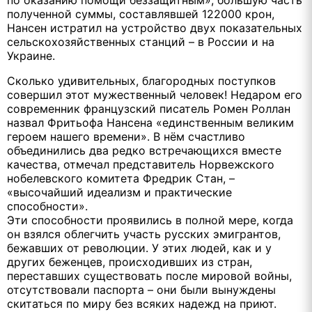
полученной суммы, составлявшей 122000 крон,
Нансен истратил на устройство двух показательных
сельскохозяйственных станций – в России и на
Украине.
Сколько удивительных, благородных поступков
совершил этот мужественный человек! Недаром его
современник французский писатель Ромен Роллан
назвал Фритьофа Нансена «единственным великим
героем нашего времени». В нём счастливо
объединились два редко встречающихся вместе
качества, отмечал представитель Норвежского
нобелевского комитета Фредрик Стан, –
«высочайший идеализм и практические
способности».
Эти способности проявились в полной мере, когда
он взялся облегчить участь русских эмигрантов,
бежавших от революции. У этих людей, как и у
других беженцев, происходивших из стран,
переставших существовать после мировой войны,
отсутствовали паспорта – они были вынуждены
скитаться по миру без всяких надежд на приют.