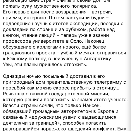
пожать руку мужественного полярника.
Его первые дни после возвращения – встречи,
приёмы, интервью. Потом наступили будни –
подведение научных итогов экспедиции, поездки с
докладами по стране и за рубежом, работа над
книгой, чтение лекций – теперь уже в звании
профессора университета в Осло. Наконец
обсуждение с коллегами нового, ещё более
грандиозного проекта – учёный мечтал отправиться
к Южному полюсу, в неизученную Антарктику.
Увы, эти планы пришлось отложить.
Однажды ночью посыльный доставил в его
пригородный дом правительственную телеграмму с
просьбой как можно скорее прибыть в столицу…
Речь шла о важной государственной миссии,
которую решили возложить на знаменитого учёного.
Власти страны сочли, что только Нансен,
обладавший громадным авторитетом в Европе и
связанный «дружескими узами с выдающимися
деятелями за границей», способен погасить
разгоравшийся норвежско-шведский конфликт. Ему