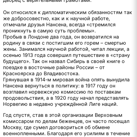
Он относился к дипломатическим обязанностям так
же добросовестно, как и к научной работе,
отмечали друзья Нансена, всегда «стремился
проникнуть в самую суть проблемы».
Пробыв в Лондоне два года, он возвратился на
родину в связи с постигшим его горем – смертью
жены. Занимался научной работой, читал лекции, а
осенью 1913 года совершил путешествие в «страну
будущего». Так он назвал Сибирь в своей книге о
поездке в восточные районы России – от
Красноярска до Владивостока.
Грянувшая в 1914-м мировая война опять вынудила
Нансена вернуться в политику: в 1917 году он
возглавил норвежскую комиссию по поставкам
продовольствия, а в 1920 году начал представлять
Норвегию в недавно учреждённой Лиге наций.
Год спустя, став в этой организации Верховным
комиссаром по делам беженцев, он часто посещал
Москву, где сумел договориться об обмене
военнопленными. Благодаря его усилиям в течение