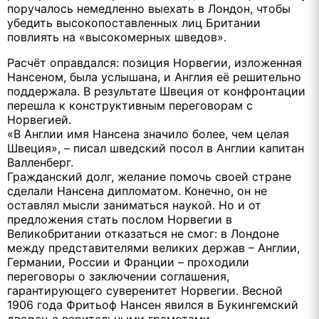
поручалось немедленно выехать в Лондон, чтобы
убедить высокопоставленных лиц Британии
повлиять на «высокомерных шведов».
Расчёт оправдался: позиция Норвегии, изложенная
Нансеном, была услышана, и Англия её решительно
поддержала. В результате Швеция от конфронтации
перешла к конструктивным переговорам с
Норвегией.
«В Англии имя Нансена значило более, чем целая
Швеция», – писал шведский посол в Англии капитан
Валленберг.
Гражданский долг, желание помочь своей стране
сделали Нансена дипломатом. Конечно, он не
оставлял мысли заниматься наукой. Но и от
предложения стать послом Норвегии в
Великобритании отказаться не смог: в Лондоне
между представителями великих держав – Англии,
Германии, России и Франции – проходили
переговоры о заключении соглашения,
гарантирующего суверенитет Норвегии. Весной
1906 года Фритьоф Нансен явился в Букингемский
дворец с верительными грамотами.