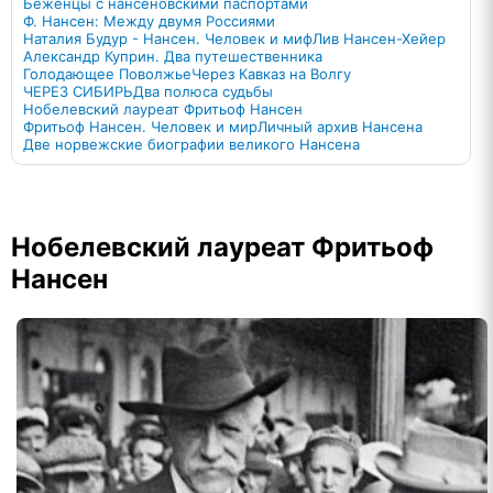
Беженцы с нансеновскими паспортами
Ф. Нансен: Между двумя Россиями
Наталия Будур - Нансен. Человек и миф
Лив Нансен-Хейер
Александр Куприн. Два путешественника
Голодающее Поволжье
Через Кавказ на Волгу
ЧЕРЕЗ СИБИРЬ
Два полюса судьбы
Нобелевский лауреат Фритьоф Нансен
Фритьоф Нансен. Человек и мир
Личный архив Нансена
Две норвежские биографии великого Нансена
Нобелевский лауреат Фритьоф
Нансен