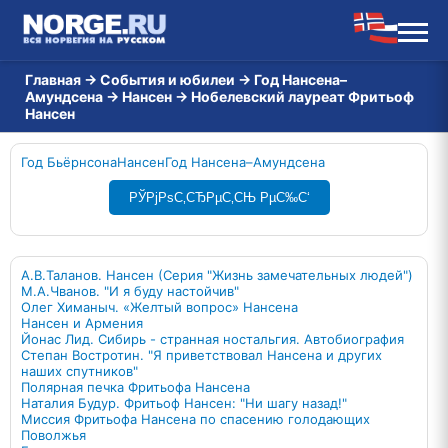
Главная
→
События и юбилеи
→
Год Нансена–
Амундсена
→
Нансен
→
Нобелевский лауреат Фритьоф
Нансен
Год Бьёрнсона
Нансен
Год Нансена–Амундсена
РЎРјРѕС‚СЂРµС‚СЊ РµС‰С‘
А.В.Таланов. Нансен (Серия "Жизнь замечательных людей")
М.А.Чванов. "И я буду настойчив"
Олег Химаныч. «Желтый вопрос» Нансена
Нансен и Армения
Йонас Лид. Сибирь - странная ностальгия. Автобиография
Степан Востротин. "Я приветствовал Нансена и других
наших спутников"
Полярная печка Фритьофа Нансена
Наталия Будур. Фритьоф Нансен: "Ни шагу назад!"
Миссия Фритьофа Нансена по спасению голодающих
Поволжья