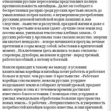
отношении русские переселенцы представляют полную
противоположность китайцам». Далее он сообщает о
беспрестанных распрях среди русских крестьян (вплоть до
умышленных потрав пашен), о неумеренном употреблении
русскими дешевой китайской водки (ханшин) и, как
следствие, - пьянстве и распутной, праздной жизни и даже о
том, что крестьяне и казаки сдают «лучшие свои земли под
посевы мака, уменьшая тем посевы хлебных злаков». О
русских рабочих у Арсеньева тоже сказано нелестно: энергии
им хватает ненадолго – вскоре начинаются прогулы, вечные
претензии и ссоры между собой, забастовки в критический
момент... Исключением здесь являлись только сектанты –
староверы, духоборы, молокане и другие - народ трезвый,
работоспособный, а потому и богатый.
Нансен приходит к такому же выводу: в условиях
капитализма корейцы и китайцы хотят работать и работают
больше и лучше, чем русские. О крестьянстве: «Работают
корейцы совсем иначе, нежели русские, усерднее
возделывают землю и собирают лучший урожай, продают
много зерна и сена и с течением времени достигают
известного благосостояния. С помощью этих усердных и
умелых земледельцев обработаны большие пространства
новых земель». О рабочих: «Неприхотливость и умеренность
потребностей китайцев хорошо известны, и они причиной,