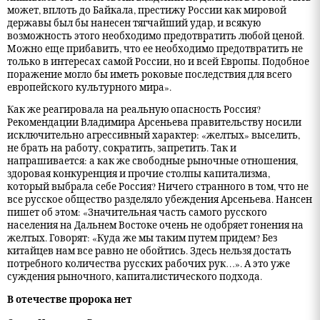
может, вплоть до Байкала, престижу России как мировой
державы был бы нанесен тягчайший удар, и всякую
возможность этого необходимо предотвратить любой ценой.
Можно еще прибавить, что ее необходимо предотвратить не
только в интересах самой России, но и всей Европы. Подобное
поражение могло бы иметь роковые последствия для всего
европейского культурного мира».
Как же реагировала на реальную опасность Россия?
Рекомендации Владимира Арсеньева правительству носили
исключительно агрессивный характер: «желтых» выселить,
не брать на работу, сократить, запретить. Так и
напрашивается: а как же свободные рыночные отношения,
здоровая конкуренция и прочие столпы капитализма,
который выбрала себе Россия? Ничего странного в том, что не
все русское общество разделяло убеждения Арсеньева. Нансен
пишет об этом: «Значительная часть самого русского
населения на Дальнем Востоке очень не одобряет гонения на
желтых. Говорят: «Куда же мы таким путем придем? Без
китайцев нам все равно не обойтись. Здесь нельзя достать
потребного количества русских рабочих рук…». А это уже
суждения рыночного, капиталистического подхода.
В отечестве пророка нет