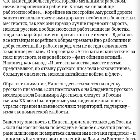
что китаец довольствуется гораздо меньшим заработком,
нежели европейский рабочий. К тому же он вообще
работоспособнее… Корейцев на постройке Амурской дороги
занято несколько тысяч; ими дорожат, особенно в болотистых
местностях, так как они гораздо лучше переносят сырость,
нежели русские, вообще неохотно работающие на болотах,
тогда как корейцы ничего против этого не имеют… Вдобавок
все китайцы и корейцы в общем чрезвычайно работящий и
добросовестный в работе народ, чем не всегда отличаются
тамошние русские». О торговцах: «А что китайский заткнет за
пояс и русского, и европейского – факт общеизвестный».
Наконец, как вывод: «И вот эти качества, вместе взятые,
представляют, по отзыву русского писателя Болховитинова,
большую опасность, нежели китайские войска и флот».
Обратите внимание, Нансен здесь ссылается на оценку
русского писателя. Если памятовать о наблюдениях русского
исследователя Владимира Арсеньева, следует: в России
начала XX века были трезвые умы, видевшие опасность
утраты страной дальневосточных территорий, подчеркну –
из-за экономической слабости.
Видел эту опасность и Нансен, причем не только для России:
«Если бы Россия была побеждена в борьбе с «желтой расой» -
рано или поздно помериться силами им все-таки придется! – и
лишилась бы части своих владений на Дальнем Востоке, быть