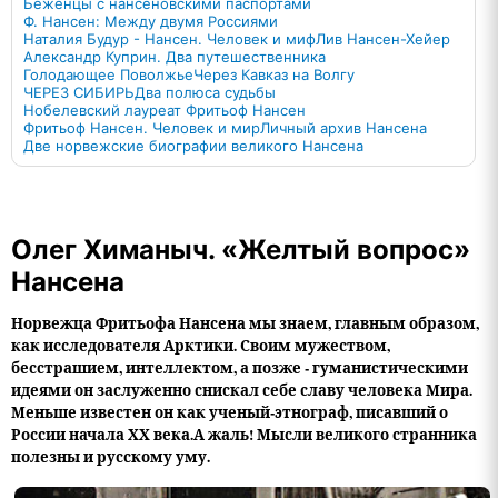
Беженцы с нансеновскими паспортами
Ф. Нансен: Между двумя Россиями
Наталия Будур - Нансен. Человек и миф
Лив Нансен-Хейер
Александр Куприн. Два путешественника
Голодающее Поволжье
Через Кавказ на Волгу
ЧЕРЕЗ СИБИРЬ
Два полюса судьбы
Нобелевский лауреат Фритьоф Нансен
Фритьоф Нансен. Человек и мир
Личный архив Нансена
Две норвежские биографии великого Нансена
Олег Химаныч. «Желтый вопрос»
Нансена
Норвежца Фритьофа Нансена мы знаем, главным образом,
как исследователя Арктики. Своим мужеством,
бесстрашием, интеллектом, а позже - гуманистическими
идеями он заслуженно снискал себе славу человека Мира.
Меньше известен он как ученый-этнограф, писавший о
России начала ХХ века.А жаль! Мысли великого странника
полезны и русскому уму.