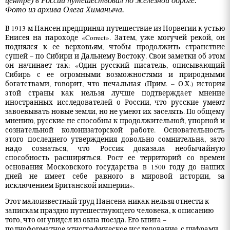
центре) в России путешествовал по железной дороге.
Фото из архива Олега Химаныча.
В 1913-м Нансен предпринял путешествие из Норвегии к устью
Енисея на пароходе «Correct». Затем, уже могучей рекой, он
поднялся к ее верховьям, чтобы продолжить странствие
сушей – по Сибири и Дальнему Востоку. Свои заметки об этом
он начинает так: «Один русский писатель, описывающий
Сибирь с ее огромными возможностями и природными
богатствами, говорит, что печальная (Прим. – О.Х.) история
этой страны как нельзя лучше подтверждает мнение
иностранных исследователей о России, что русские умеют
завоевывать новые земли, но не умеют их заселять. По общему
мнению, русские не способны к продолжительной, упорной и
сознательной колонизаторской работе. Основательность
этого последнего утверждения довольно сомнительна, зато
надо сознаться, что Россия доказала необычайную
способность расширяться. Рост ее территорий со времен
основания Московского государства в 1500 году до наших
дней не имеет себе равного в мировой истории, за
исключением Британской империи».
Этот малоизвестный труд Нансена никак нельзя отнести к
запискам праздно путешествующего человека, к описанию
того, что он увидел из окна поезда. Его книга –
полноформатное этнографическое исследование, с цифрами