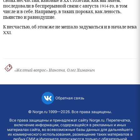
своих несчастий, каковые в ХХ столетии, как мы знаем,
последовали в беспрерывной связи с августа 1914-го, в том
числе и в себе. Например, в таких пороках, как леность,
пьянство и равнодушие.
К несчастью, об этом же не мешало задуматься и в начале века
XXI.
«Желтый вопрос» Нансена, Олег Химаныч
Обратная связь
©
Norge.ru
1999—2026. Все права защищены.
Все права защищены и принадлежат сайту Norge.ru. Перепечатка,
включение информации, содержащейся в рекламных и иных
материалах сайта, во всевозможные базы данных для дальнейшего
их коммерческого использования, размещение таких материалов в
любых СМИ и Интернете допускаются только с обязательной