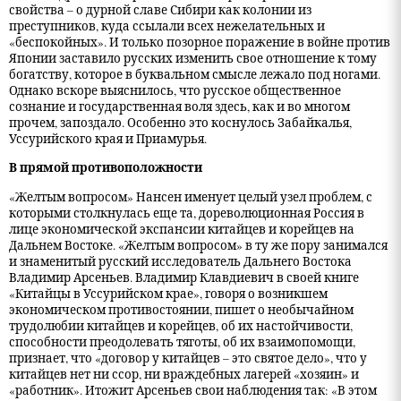
свойства – о дурной славе Сибири как колонии из
преступников, куда ссылали всех нежелательных и
«беспокойных». И только позорное поражение в войне против
Японии заставило русских изменить свое отношение к тому
богатству, которое в буквальном смысле лежало под ногами.
Однако вскоре выяснилось, что русское общественное
сознание и государственная воля здесь, как и во многом
прочем, запоздало. Особенно это коснулось Забайкалья,
Уссурийского края и Приамурья.
В прямой противоположности
«Желтым вопросом» Нансен именует целый узел проблем, с
которыми столкнулась еще та, дореволюционная Россия в
лице экономической экспансии китайцев и корейцев на
Дальнем Востоке. «Желтым вопросом» в ту же пору занимался
и знаменитый русский исследователь Дальнего Востока
Владимир Арсеньев. Владимир Клавдиевич в своей книге
«Китайцы в Уссурийском крае», говоря о возникшем
экономическом противостоянии, пишет о необычайном
трудолюбии китайцев и корейцев, об их настойчивости,
способности преодолевать тяготы, об их взаимопомощи,
признает, что «договор у китайцев – это святое дело», что у
китайцев нет ни ссор, ни враждебных лагерей «хозяин» и
«работник». Итожит Арсеньев свои наблюдения так: «В этом