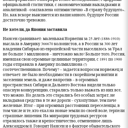
официальной статистики, с экономическими выкладками и
аналитикой - озаглавлена оптимистично «В страну будущего».
Но, как вскоре выясняется из написанного, будущее России
достаточно тревожно.
Не хотели, да Япония заставила
Нансен сравнивает: маленькая Норвегия за 25 лет (1886-1910)
выслала в Америку 366670 колонистов, а в России за 300 лет
владения Сибирью из европейской части выселилось за Урал
не больше 3 миллионов – ничтожно мало! Больше того, Россия,
имевшая свои огромные целинные территории, с 1891 по 1900
годы отправила в Америку полмиллиона (!)
соотечественников. Почему? – задается вопросом норвежец и
отвечает: не было необходимости в скорейшем развитии и
заселении земель, и даже напротив – в огромных
пространствах Сибири и Дальнего Востока видели только
опасную конкуренцию, старались только выжать из них все,
что можно. Но делать это старались без особых затрат, не
вкладывая средства в те же дороги – сухопутные, тем паче
железные. Итог – при огромных расстояниях переселенцы, в
том числе и те, кто ехал на новые земли по своей воле, терпели
страшные лишения. На миграции трудовых ресурсов
отразилось также и крепостничество, отмененное лишь
Александром II. Говорит Нансен и о факторе обывательского