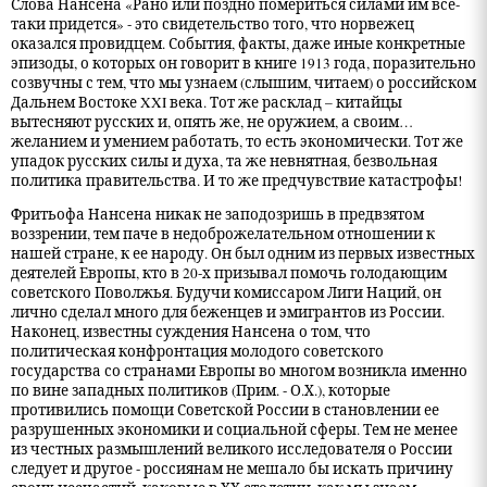
Слова Нансена «Рано или поздно помериться силами им все-
таки придется» - это свидетельство того, что норвежец
оказался провидцем. События, факты, даже иные конкретные
эпизоды, о которых он говорит в книге 1913 года, поразительно
созвучны с тем, что мы узнаем (слышим, читаем) о российском
Дальнем Востоке XXI века. Тот же расклад – китайцы
вытесняют русских и, опять же, не оружием, а своим…
желанием и умением работать, то есть экономически. Тот же
упадок русских силы и духа, та же невнятная, безвольная
политика правительства. И то же предчувствие катастрофы!
Фритьофа Нансена никак не заподозришь в предвзятом
воззрении, тем паче в недоброжелательном отношении к
нашей стране, к ее народу. Он был одним из первых известных
деятелей Европы, кто в 20-х призывал помочь голодающим
советского Поволжья. Будучи комиссаром Лиги Наций, он
лично сделал много для беженцев и эмигрантов из России.
Наконец, известны суждения Нансена о том, что
политическая конфронтация молодого советского
государства со странами Европы во многом возникла именно
по вине западных политиков (Прим. - О.Х.), которые
противились помощи Советской России в становлении ее
разрушенных экономики и социальной сферы. Тем не менее
из честных размышлений великого исследователя о России
следует и другое - россиянам не мешало бы искать причину