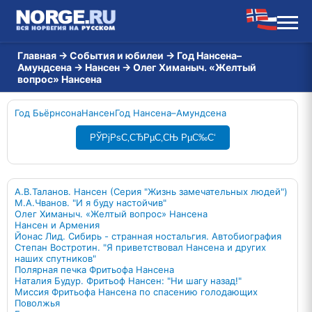
Главная
→
События и юбилеи
→
Год Нансена–
Амундсена
→
Нансен
→
Олег Химаныч. «Желтый
вопрос» Нансена
Год Бьёрнсона
Нансен
Год Нансена–Амундсена
РЎРјРѕС‚СЂРµС‚СЊ РµС‰С‘
А.В.Таланов. Нансен (Серия "Жизнь замечательных людей")
М.А.Чванов. "И я буду настойчив"
Олег Химаныч. «Желтый вопрос» Нансена
Нансен и Армения
Йонас Лид. Сибирь - странная ностальгия. Автобиография
Степан Востротин. "Я приветствовал Нансена и других
наших спутников"
Полярная печка Фритьофа Нансена
Наталия Будур. Фритьоф Нансен: "Ни шагу назад!"
Миссия Фритьофа Нансена по спасению голодающих
Поволжья