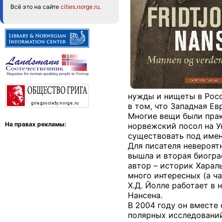
Всё это на сайте
cities.norge.ru
.
нужды и нищеты в Росс
в том, что Западная Ев
Многие вещи были практ
На правах рекламы:
норвежский посол на У
существовать под име
Для писателя невероятн
вышла и вторая биогра
автор – историк Хараль
много интересных (а ч
Х.Д. Йолле работает в
Нансена.
В 2004 году он вместе
полярных исследований