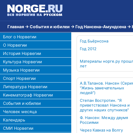
Главная
→
События и юбилеи
→
Год Нансена–Амундсена
→
Блог о Норвегии
Год Бьёрнсона
О Норвегии
Год 2012
История Норвегии
Материалы норге.ру прош
Культура Норвегии
лет
Музыка Норвегии
Спорт Норвегии
А.В.Таланов. Нансен (Сери
Литература Норвегии
"Жизнь замечательных
людей")
Кинематограф Норвегии
Степан Востротин. "Я
События и юбилеи
приветствовал Нансена и
других наших спутников"
Человек месяца
Ф. Нансен: Между двумя
Календарь
Россиями
СМИ Норвегии
Через Кавказ на Волгу