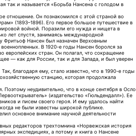
ая так и называется «Борьба Нансена с голодом в
ое отношение. Он познакомился с этой страной во
рам» (1893–1896). Его первое большое путешествие в
ировой войной. Поразили его нужда и нищета в
ько лет спустя, занимаясь международной
ду Фритьоф Нансен был назначен Верховным
военнопленных. В 1920-е годы Нансен боролся за
о европейских стран. Он полагал, что сокращение
ее — как для России, так и для Запада, и был уверен
ак, благодаря ему, стало известно, что в 1990-е годы
кохозяйственную станцию, которая продолжала
. Поэтому неудивительно, что в конце сентября в Осло
Первооткрыватель» (издательство «Гюльдендалл»). Ее
вников и писем своего героя. И ему удалось найти
икогда не были известны широкой публике.
делил основное внимание научной деятельности
новных редакторов трехтомнина «Норвежская история
ярных экспедициях, а потому и книга о Нансене