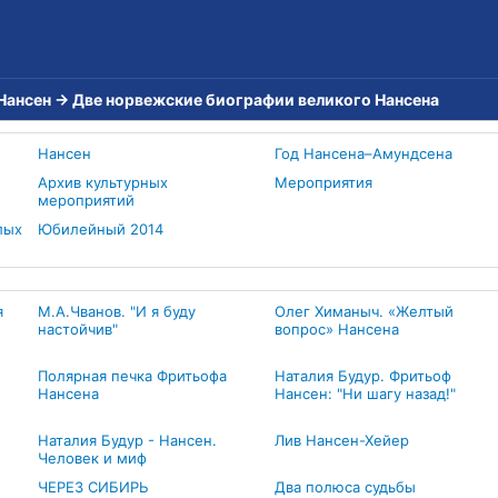
Нансен
→
Две норвежские биографии великого Нансена
Нансен
Год Нансена–Амундсена
Архив культурных
Мероприятия
мероприятий
лых
Юбилейный 2014
я
М.А.Чванов. "И я буду
Олег Химаныч. «Желтый
настойчив"
вопрос» Нансена
Полярная печка Фритьофа
Наталия Будур. Фритьоф
Нансена
Нансен: "Ни шагу назад!"
Наталия Будур - Нансен.
Лив Нансен-Хейер
Человек и миф
ЧЕРЕЗ СИБИРЬ
Два полюса судьбы