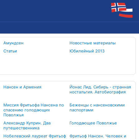
Амундсен
Новостные материалы
Статьи
Юбилейный 2013
Нансен и Армения
Йонас Лид. Сибирь - странная
ностальгия. Автобиография
Миссия Фритьофа Нансена по
Беженцы с нансеновскими
спасению голодающих
паспортами
Поволжья
Александр Куприн. Два
Голодающее Поволжье
путешественника
Нобелевский лауреат Фритьоф
Фритьоф Нансен. Человек и