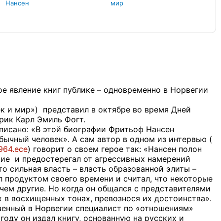
Нансен
мир
е явление книг публике – одновременно в Норвегии
ек и мир») представил в октябре во время Дней
рик Карл Эмиль Фогт.
аписано: «В этой биографии Фритьоф Нансен
обычный человек». А сам автор в одном из интервью (
0964.ece
) говорит о своем герое так: «Нансен полон
ние и предостерегал от агрессивных намерений
то сильная власть – власть образованной элиты –
л продуктом своего времени и считал, что некоторые
чем другие. Но когда он общался с представителями
х в восхищенных тонах, превознося их достоинства».
твенный в Норвегии специалист по «отношениям»
году он издал книгу, основанную на русских и