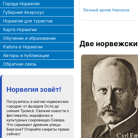
Города Норвегии
Личный архив Нансена
Губерния Акерсхус
Норвегия для туристов
Карта Норвегии
Обучение и образование
Две норвежски
Работа в Норвегии
Авторы и публикации
Обратная связь
Норвегия зовёт!
Погрузитесь в магию норвежских
городов: от фьордов Осло до
сияния Тромсё. Свежие новости о
фестивалях, марафонах и
культурных сокровищах Севера.
Что скрывают древние улицы
Бергена? Откройте секреты прямо
сейчас!