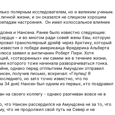
лько полярным исследователем, но и великим ученым.
в личной жизни, и он оказался не слишком хорошим
ерепадам настроения. Он имел колоссальное влияние
дсена и Нансена. Ранее было известно следующее:
сердце – и во многом ради совей жены Евы, которую
нировал трансполярный дрейф через Арктику, который
ы известия о победе американца Фредерика Альберта
люса заявил и англичанин Роберт Пири. Хотя
аций, «сотворенных» им самим же в течение жизни,
ие которого тоже начинала разворачиваться гонка.
айне, однако перед отплытием Амундсен отправил
нсен, получив письмо, вскричал: «Глупец! Я
оследнего, но зато точно известно, что по
а 34 дня) Нансен был одним из первых, кто поздравил
н на своего коллегу - однако разгневан вовсе не в
о, что Нансен рассердился на Амундсена не за то, что
у, что не продолжил свой путь на Север и не