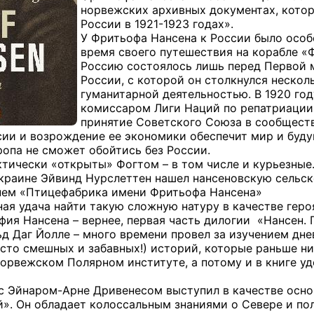
норвежских архивных документах, котор
России в 1921-1923 годах».
У Фритьофа Нансена к России было особ
время своего путешествия на корабле «Ф
Россию состоялось лишь перед Первой м
России, с которой он столкнулся нескол
гуманитарной деятельностью. В 1920 го
комиссаром Лиги Наций по репатриации 
принятие Советского Союза в сообществ
ии и возрождение ее экономики обеспечит мир и будущ
ропа не сможет обойтись без России.
ически «открыты» Фогтом – в том числе и курьезные. Т
краине Эйвинд Нурслеттен нашел нансеновскую сельс
нем «Птицефабрика имени Фритьофа Нансена»
ая удача найти такую сложную натуру в качестве героя
фия Нансена – вернее, первая часть дилогии «Нансен. 
д Даг Йолле – много времени провел за изучением дне
асто смешных и забавных!) историй, которые раньше н
 норвежском Полярном институте, а потому и в книге у
 с Эйнаром-Арне Дривенесом выступил в качестве ос
». Он обладает колоссальным знаниями о Севере и пол