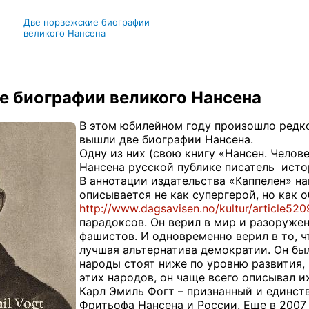
Две норвежские биографии
великого Нансена
е биографии великого Нансена
В этом юбилейном году произошло редко
вышли две биографии Нансена.
Одну из них (свою книгу «Нансен. Челов
Нансена русской публике писатель исто
В аннотации издательства «Каппелен» н
описывается не как супергерой, но как 
http://www.dagsavisen.no/kultur/article52
парадоксов. Он верил в мир и разоруже
фашистов. И одновременно верил в то, ч
лучшая альтернатива демократии. Он бы
народы стоят ниже по уровню развития, 
этих народов, он чаще всего описывал и
Карл Эмиль Фогт – признанный и единс
Фритьофа Нансена и России. Еще в 2007 