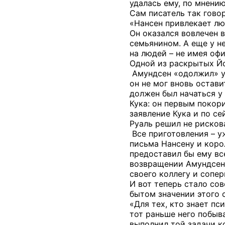
удалась ему, по мнению
Сам писатель так говор
«Нансен привлекает лю
Он оказался вовлечен 
семьянином. А еще у н
на людей – не имея оф
Одной из раскрытых Йо
Амундсен «одолжил» у 
он не мог вновь остав
должен был начаться у
Кука: он первым покор
заявление Кука и по с
Руаль решил не рисков
Все приготовления – у
письма Нансену и корол
предоставил бы ему все
возвращении Амундсена
своего коллегу и сопер
И вот теперь стало сов
бытом значении этого 
«Для тех, кто знает пс
тот раньше него побыв
выполнил той задачи к