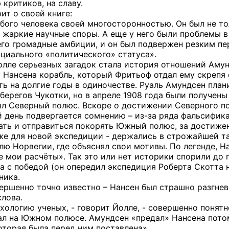
 критиков, на славу.
ит о своей книге:
бого человека своей многосторонностью. Он был не то
в жаркие научные споры. А еще у него были проблемы 
его громадные амбиции, и он был подвержен резким п
ициального «политического» статуса».
лле серьезных загадок стала история отношений Амун
Нансена корабль, который Фритьоф отдал ему скрепя 
ить на долгие годы в одиночестве. Руаль Амундсен пла
 берегов Чукотки, но в апреле 1908 года были получен
ил Северный полюс. Вскоре о достижении Северного по
ей день подвергается сомнению – из-за ряда фальсифик
ать и отправиться покорять Южный полюс, за достижен
же для новой экспедиции - держались в строжайшей т
ю Норвегии, где объяснял свои мотивы. По легенде, На
 мои расчёты». Так это или нет историки спорили до п
 с победой (он опередил экспедиция Роберта Скотта н
ника.
ершенно точно известно – Нансен был страшно разгнева
слова.
ихологию ученых, - говорит Йолле, - совершенно понятн
ал на Южном полюсе. Амундсен «предал» Нансена потом
оторая была перед ним поставлена».