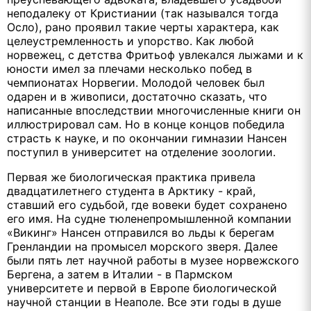
неподалеку от Кристиании (так назывался тогда
Осло), рано проявил такие черты характера, как
целеустремленность и упорство. Как любой
норвежец, с детства Фритьоф увлекался лыжами и к
юности имел за плечами несколько побед в
чемпионатах Норвегии. Молодой человек был
одарен и в живописи, достаточно сказать, что
написанные впоследствии многочисленные книги он
иллюстрировал сам. Но в конце концов победила
страсть к науке, и по окончании гимназии Нансен
поступил в университет на отделение зоологии.
Первая же биологическая практика привела
двадцатилетнего студента в Арктику - край,
ставший его судьбой, где вовеки будет сохранено
его имя. На судне тюленепромышленной компании
«Викинг» Нансен отправился во льды к берегам
Гренландии на промысел морского зверя. Далее
были пять лет научной работы в музее норвежского
Бергена, а затем в Италии - в Пармском
университете и первой в Европе биологической
научной станции в Неаполе. Все эти годы в душе