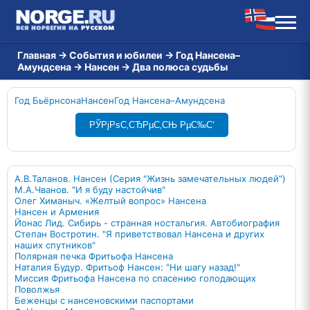
Главная
→
События и юбилеи
→
Год Нансена–
Амундсена
→
Нансен
→
Два полюса судьбы
Год Бьёрнсона
Нансен
Год Нансена–Амундсена
РЎРјРѕС‚СЂРµС‚СЊ РµС‰С‘
А.В.Таланов. Нансен (Серия "Жизнь замечательных людей")
М.А.Чванов. "И я буду настойчив"
Олег Химаныч. «Желтый вопрос» Нансена
Нансен и Армения
Йонас Лид. Сибирь - странная ностальгия. Автобиография
Степан Востротин. "Я приветствовал Нансена и других
наших спутников"
Полярная печка Фритьофа Нансена
Наталия Будур. Фритьоф Нансен: "Ни шагу назад!"
Миссия Фритьофа Нансена по спасению голодающих
Поволжья
Беженцы с нансеновскими паспортами