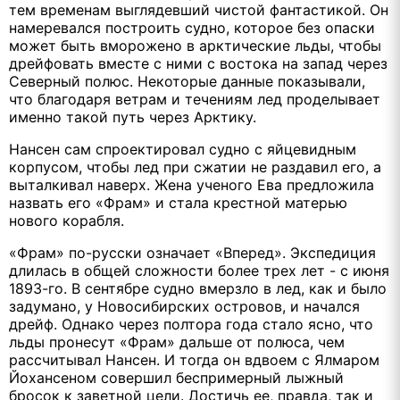
тем временам выглядевший чистой фантастикой. Он
намеревался построить судно, которое без опаски
может быть вморожено в арктические льды, чтобы
дрейфовать вместе с ними с востока на запад через
Северный полюс. Некоторые данные показывали,
что благодаря ветрам и течениям лед проделывает
именно такой путь через Арктику.
Нансен сам спроектировал судно с яйцевидным
корпусом, чтобы лед при сжатии не раздавил его, а
выталкивал наверх. Жена ученого Ева предложила
назвать его «Фрам» и стала крестной матерью
нового корабля.
«Фрам» по-русски означает «Вперед». Экспедиция
длилась в общей сложности более трех лет - с июня
1893-го. В сентябре судно вмерзло в лед, как и было
задумано, у Новосибирских островов, и начался
дрейф. Однако через полтора года стало ясно, что
льды пронесут «Фрам» дальше от полюса, чем
рассчитывал Нансен. И тогда он вдвоем с Ялмаром
Йохансеном совершил беспримерный лыжный
бросок к заветной цели. Достичь ее, правда, так и