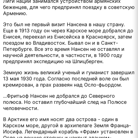
Лиги наций занимался устройством армянских
беженцев, для чего предпринял поездку в советскую
Армению.
Это был не первый визит Нансена в нашу страну.
Еще в 1913 году он через Карское море добрался до
Енисея, переехал из Енисейска в Красноярск, затем
поездом во Владивосток. Бывал он и в Санкт-
Петербурге. Все это время Нансен не оставлял и
научной деятельности, в частности, в 1900 году
предпринял экспедицию на Шпицберген.
Земную жизнь великий ученый и гуманист завершил
13 мая 1930 года. Согласно последней воле он был
кремирован, а прах развеян над Осло-фьордом.
...Фритьоф Нансен не добрался до Северного
полюса. Но оставил глубочайший след на Полюсе
человечности.
В Арктике его имя носят два острова - один в
Карском море, другой в архипелаге Земля Франца-
Иосифа. Легендарный корабль «Фрам» установлен в
Осло на вечную стоянку и накрыт зданием-