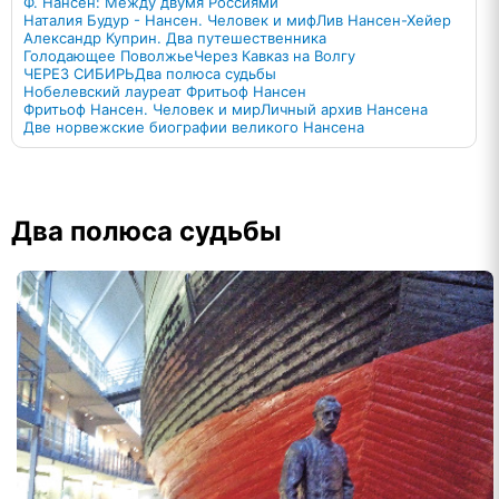
Ф. Нансен: Между двумя Россиями
Наталия Будур - Нансен. Человек и миф
Лив Нансен-Хейер
Александр Куприн. Два путешественника
Голодающее Поволжье
Через Кавказ на Волгу
ЧЕРЕЗ СИБИРЬ
Два полюса судьбы
Нобелевский лауреат Фритьоф Нансен
Фритьоф Нансен. Человек и мир
Личный архив Нансена
Две норвежские биографии великого Нансена
Два полюса судьбы