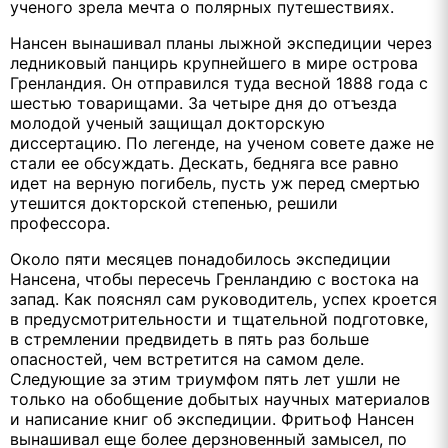
ученого зрела мечта о полярных путешествиях.
Нансен вынашивал планы лыжной экспедиции через
ледниковый панцирь крупнейшего в мире острова
Гренландия. Он отправился туда весной 1888 года с
шестью товарищами. За четыре дня до отъезда
молодой ученый защищал докторскую
диссертацию. По легенде, на ученом совете даже не
стали ее обсуждать. Дескать, бедняга все равно
идет на верную погибель, пусть уж перед смертью
утешится докторской степенью, решили
профессора.
Около пяти месяцев понадобилось экспедиции
Нансена, чтобы пересечь Гренландию с востока на
запад. Как пояснял сам руководитель, успех кроется
в предусмотрительности и тщательной подготовке,
в стремлении предвидеть в пять раз больше
опасностей, чем встретится на самом деле.
Следующие за этим триумфом пять лет ушли не
только на обобщение добытых научных материалов
и написание книг об экспедиции. Фритьоф Нансен
вынашивал еще более дерзновенный замысел, по