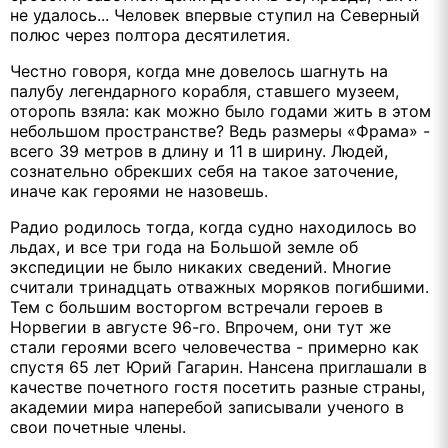
не удалось... Человек впервые ступил на Северный
полюс через полтора десятилетия.
Честно говоря, когда мне довелось шагнуть на
палубу легендарного корабля, ставшего музеем,
оторопь взяла: как можно было годами жить в этом
небольшом пространстве? Ведь размеры «Фрама» -
всего 39 метров в длину и 11 в ширину. Людей,
сознательно обрекших себя на такое заточение,
иначе как героями не назовешь.
Радио родилось тогда, когда судно находилось во
льдах, и все три года на Большой земле об
экспедиции не было никаких сведений. Многие
считали тринадцать отважных моряков погибшими.
Тем с большим восторгом встречали героев в
Норвегии в августе 96-го. Впрочем, они тут же
стали героями всего человечества - примерно как
спустя 65 лет Юрий Гагарин. Нансена приглашали в
качестве почетного гостя посетить разные страны,
академии мира наперебой записывали ученого в
свои почетные члены.