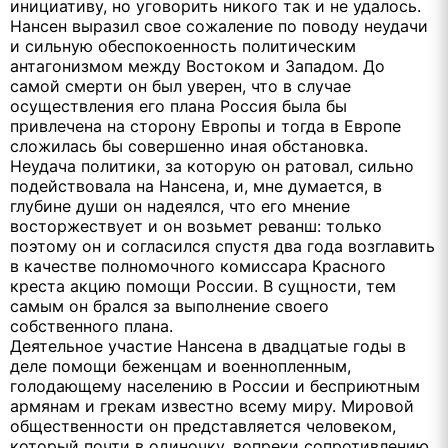
инициативу, но уговорить никого так и не удалось.
Нансен выразил свое сожаление по поводу неудачи
и сильную обеспокоенность политическим
антагонизмом между Востоком и Западом. До
самой смерти он был уверен, что в случае
осуществления его плана Россия была бы
привлечена на сторону Европы и тогда в Европе
сложилась бы совершенно иная обстановка.
Неудача политики, за которую он ратовал, сильно
подействовала на Нансена, и, мне думается, в
глубине души он надеялся, что его мнение
восторжествует и он возьмет реванш: только
поэтому он и согласился спустя два года возглавить
в качестве полномочного комиссара Красного
креста акцию помощи России. В сущности, тем
самым он брался за выполнение своего
собственного плана.
Деятельное участие Нансена в двадцатые годы в
деле помощи беженцам и военнопленным,
голодающему населению в России и бесприютным
армянам и грекам известно всему миру. Мировой
общественности он представляется человеком,
который почти в одиночку, вопреки сопротивлению