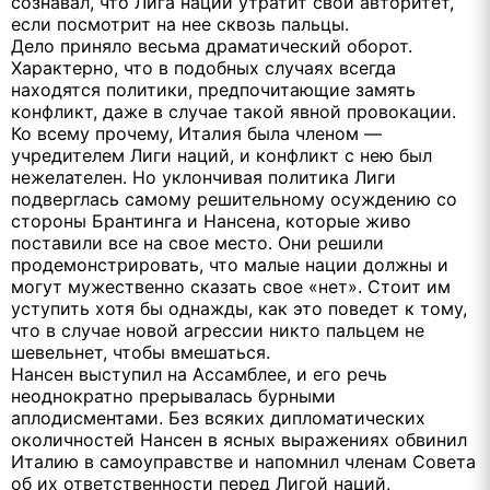
сознавал, что Лига наций утратит свой авторитет,
если посмотрит на нее сквозь пальцы.
Дело приняло весьма драматический оборот.
Характерно, что в подобных случаях всегда
находятся политики, предпочитающие замять
конфликт, даже в случае такой явной провокации.
Ко всему прочему, Италия была членом —
учредителем Лиги наций, и конфликт с нею был
нежелателен. Но уклончивая политика Лиги
подверглась самому решительному осуждению со
стороны Брантинга и Нансена, которые живо
поставили все на свое место. Они решили
продемонстрировать, что малые нации должны и
могут мужественно сказать свое «нет». Стоит им
уступить хотя бы однажды, как это поведет к тому,
что в случае новой агрессии никто пальцем не
шевельнет, чтобы вмешаться.
Нансен выступил на Ассамблее, и его речь
неоднократно прерывалась бурными
аплодисментами. Без всяких дипломатических
околичностей Нансен в ясных выражениях обвинил
Италию в самоуправстве и напомнил членам Совета
об их ответственности перед Лигой наций.