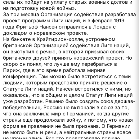
силы их пойдут на уплату старых военных долгов и
на подготовку новой войны».
За три месяца Организация содействия разработала
проект программы Лиги наций, и в феврале 1919
года Фритьоф Нансен отправился в Лондон с
докладом о норвежском проекте.
На банкете в Крайтирион-холле, устроенном
британской Организацией содействия Лиге наций,
он выступил с речью, в которой призывал своих
британских друзей принять норвежский проект. Но
скоро он понял, что лучше ему перебраться в
Париж, где в это время работала мирная
конференция. Там можно было встретиться с теми
людьми, которым предстояло принять решение о
Статуте Лиги наций. Нансен встретился с ними, но
оказалось, что в общем и целом Статут Лиги наций
уже разработан. Решено было создать союз держав-
победительниц. Россию не включали в союз за то,
что она заключила мир с Германией, когда другие
страны еще продолжали войну, и потому, что новая
форма ее правления не была признана. О Германии
не могло быть и речи, а нейтральные страны вовсе
не упоминались. Все это представляло полную