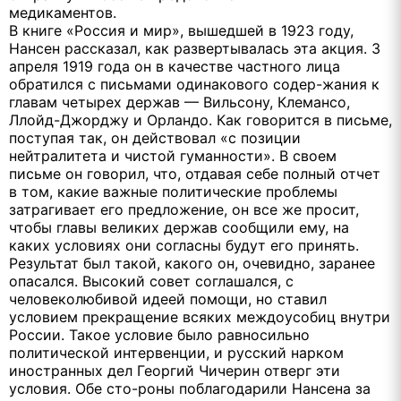
медикаментов.
В книге «Россия и мир», вышедшей в 1923 году,
Нансен рассказал, как развертывалась эта акция. 3
апреля 1919 года он в качестве частного лица
обратился с письмами одинакового содер-жания к
главам четырех держав — Вильсону, Клемансо,
Ллойд-Джорджу и Орландо. Как говорится в письме,
поступая так, он действовал «с позиции
нейтралитета и чистой гуманности». В своем
письме он говорил, что, отдавая себе полный отчет
в том, какие важные политические проблемы
затрагивает его предложение, он все же просит,
чтобы главы великих держав сообщили ему, на
каких условиях они согласны будут его принять.
Результат был такой, какого он, очевидно, заранее
опасался. Высокий совет соглашался, с
человеколюбивой идеей помощи, но ставил
условием прекращение всяких междоусобиц внутри
России. Такое условие было равносильно
политической интервенции, и русский нарком
иностранных дел Георгий Чичерин отверг эти
условия. Обе сто-роны поблагодарили Нансена за