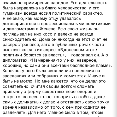
взаимное примирение народов. Его деятельность
была направлена на благо человечества, и его
гуманизм всегда носил политический характер.
Я не знаю, как моему отцу удавалось
договариваться с профессиональными политиками
и дипломатами в Женеве. Всю свою жизнь он
поглядывал на них косо и далеко не всегда
снисходительно. Дома он никогда на этот счет не
распространялся, зато в публичных речах часто
высказывался в их адрес. «В,конечном итоге
политики борются за власть»,— говаривал он. А о
дипломатах: «Намерения-то у них, наверное,
хорошие, но сами они все-таки бесплодное племя».
Конечно, у него была своя линия поведения на
заседаниях или собраниях и комитетах. Иначе и
быть не могло. Но мне кажется, что он делал это
сознательно, считая своим долгом сломать
привычную форму секретных переговоров и
открыто, во весь голос, говорить о любых, даже
самых деликатных делах и отстаивать свою точку
зрения независимо от того, с кем приходится ее
разде-лять. Для него главное было в том, чтобы