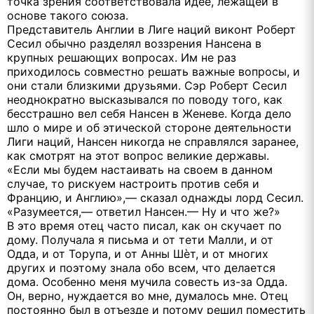
точка зрения соответствовала идее, лежащей в
основе такого союза.
Представитель Англии в Лиге наций виконт Роберт
Сесил обычно разделял воззрения Нансена в
крупных решающих вопросах. Им не раз
приходилось совместно решать важные вопросы, и
они стали близкими друзьями. Сэр Роберт Сесил
неоднократно высказывался по поводу того, как
бесстрашно вел себя Нансен в Женеве. Когда дело
шло о мире и об этической стороне деятельности
Лиги наций, Нансен никогда не справлялся заранее,
как смотрят на этот вопрос великие державы.
«Если мы будем настаивать на своем в данном
случае, то рискуем настроить против себя и
Францию, и Англию»,— сказал однажды лорд Сесил.
«Разумеется,— ответил Нансен.— Ну и что же?»
В это время отец часто писал, как он скучает по
дому. Получала я письма и от тети Малли, и от
Одда, и от Торупа, и от Анны Шѐт, и от многих
других и поэтому знала обо всем, что делается
дома. Особенно меня мучила совесть из-за Одда.
Он, верно, нуждается во мне, думалось мне. Отец
постоянно был в отъезде и потому решил поместить