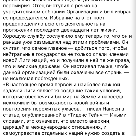
перемирия. Отец выступил с речью на
учредительном собрании Организации и был избран
ее председателем. Избрание на этот пост
предопределило всю его деятельность на
протяжении последних двенадцати лет жизни.
Хорошую службу сослужило ему теперь то, что он и
раньше уже размышлял над этими проблемами. Он
считал, что самое главное — добиться того, чтобы
нейтральные государства не только стали членами
новой Лиги наций, но и получили в ней те же права,
что и великие державы. Он настаивал также, чтобы
данной организацией были охвачены все страны —
не исключая побежденных.
«В настоящее время первой и наиболее важной
задачей Лиги является создание таких условий,
которые обеспечили бы мир на Земле и навсегда
исключили бы возможность новой войны и
повторения пережитых ужасов,— писал Нансен в
статье, опубликованной в «Тиденс Тейн».— Иными
словами, это означает, что вместо анархии,
царящей в международных отношениях, и
самоуправства отдельных наций нужно создать в