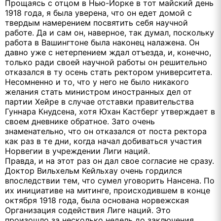
Прощаясь с отцом в Нью-Йорке в тот майский день
1918 года, я была уверена, что он едет домой с
твердым намерением посвятить себя научной
работе. Да и сам он, наверное, так думал, поскольку
работа в Вашингтоне была наконец налажена. Он
давно уже с нетерпением ждал отъезда, и, конечно,
только ради своей научной работы он решительно
отказался в ту осень стать ректором университета.
Несомненно и то, что у него не было никакого
желания стать министром иностранных дел от
партии Хейре в случае отставки правительства
Гуннара Кнудсена, хотя Юхан Кастберг утверждает в
своем дневнике обратное. Зато очень
знаменательно, что он отказался от поста ректора
как раз в те дни, когда начал добиваться участия
Норвегии в учреждении Лиги наций.
Правда, и на этот раз он дал свое согласие не сразу.
Доктор Вильхельм Кейльхау очень гордился
впоследствии тем, что сумел уговорить Нансена. По
их инициативе на митинге, происходившем в конце
октября 1918 года, была основана норвежская
Организация содействия Лиге наций. Это
произошло за несколько недель до заключения