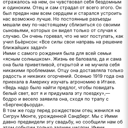
отражалось на нем, он чувствовал себя бездомным
и одиноким. Отец и сам страдал от всего этого. Он
был предан нам всем сердцем и старался устроить
нас возможно лучше. Но постоянные разъезды
мешали ему по-настоящему сблизиться со своими
сыновьями, которых он видел только от случая к
случаю. Он очень горевал, что не мог поступать, как
учил Бьѐрнсон: «Все силы свои направь на решение
ближайших задач!»
Имми с самого рождения была для всей семьи
«ясным солнышком». Жизнь ее баловала, да и сама
она была приветливой, открытой и не мучила себя
никакими проблемами. Отцу она доставляла только
радость и никаких огорчений. Осенью 1919 года она
приехала в Америку изучать агрономию в Итаке.
«Ведь надо было найти предлог, чтобы повидать
белый свет, вот я и придумала эту поездку»,—
бодро и весело заявила она, сходя по трапу с
«Бергенсфьорда».
В том же году перед рождеством отец женился на
Сигрун Мюнте, урожденной Сандберг. Мы с Имми
давно предвидели эту свадьбу, но сообщили нам об
этом событии только задним числом. Имми