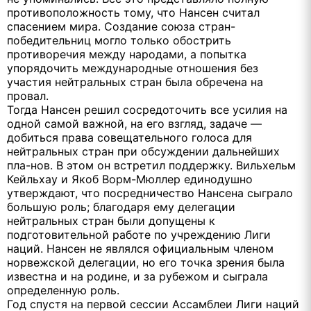
противоположность тому, что Нансен считал
спасением мира. Создание союза стран-
победительниц могло только обострить
противоречия между народами, а попытка
упорядочить международные отношения без
участия нейтральных стран была обречена на
провал.
Тогда Нансен решил сосредоточить все усилия на
одной самой важной, на его взгляд, задаче —
добиться права совещательного голоса для
нейтральных стран при обсуждении дальнейших
пла-нов. В этом он встретил поддержку. Вильхельм
Кейльхау и Якоб Ворм-Мюллер единодушно
утверждают, что посредничество Нансена сыграло
большую роль; благодаря ему делегации
нейтральных стран были допущены к
подготовительной работе по учреждению Лиги
наций. Нансен не являлся официальным членом
норвежской делегации, но его точка зрения была
известна и на родине, и за рубежом и сыграла
определенную роль.
Год спустя на первой сессии Ассамблеи Лиги наций