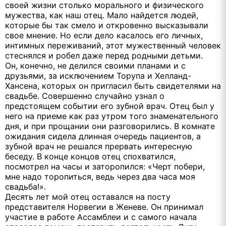
своей жизни столько морального и физического
мужества, как наш отец. Мало найдется людей,
которые бы так смело и откровенно высказывали
свое мнение. Но если дело касалось его личных,
интимных переживаний, этот мужественный человек
стеснялся и робел даже перед родными детьми.
Он, конечно, не делился своими планами и с
друзьями, за исключением Торупа и Хелланд-
Хансена, которых он пригласил быть свидетелями на
свадьбе. Совершенно случайно узнал о
предстоящем событии его зубной врач. Отец был у
него на приеме как раз утром того знаменательного
дня, и при прощании они разговорились. В комнате
ожидания сидела длинная очередь пациентов, а
зубной врач не решался прервать интересную
беседу. В конце концов отец спохватился,
посмотрел на часы и заторопился: «Черт побери,
мне надо торопиться, ведь через два часа моя
свадьба!».
Десять лет мой отец оставался на посту
представителя Норвегии в Женеве. Он принимал
участие в работе Ассамблеи и с самого начала