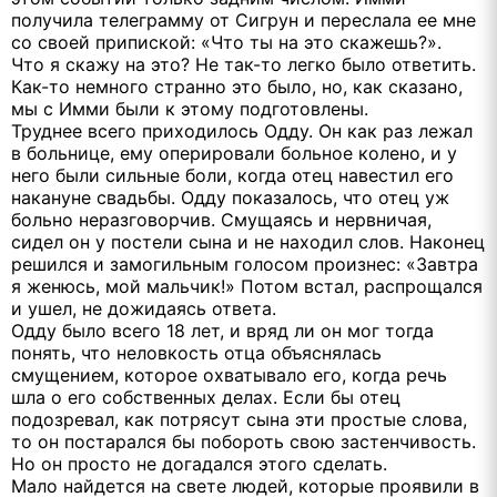
получила телеграмму от Сигрун и переслала ее мне
со своей припиской: «Что ты на это скажешь?».
Что я скажу на это? Не так-то легко было ответить.
Как-то немного странно это было, но, как сказано,
мы с Имми были к этому подготовлены.
Труднее всего приходилось Одду. Он как раз лежал
в больнице, ему оперировали больное колено, и у
него были сильные боли, когда отец навестил его
накануне свадьбы. Одду показалось, что отец уж
больно неразговорчив. Смущаясь и нервничая,
сидел он у постели сына и не находил слов. Наконец
решился и замогильным голосом произнес: «Завтра
я женюсь, мой мальчик!» Потом встал, распрощался
и ушел, не дожидаясь ответа.
Одду было всего 18 лет, и вряд ли он мог тогда
понять, что неловкость отца объяснялась
смущением, которое охватывало его, когда речь
шла о его собственных делах. Если бы отец
подозревал, как потрясут сына эти простые слова,
то он постарался бы побороть свою застенчивость.
Но он просто не догадался этого сделать.
Мало найдется на свете людей, которые проявили в