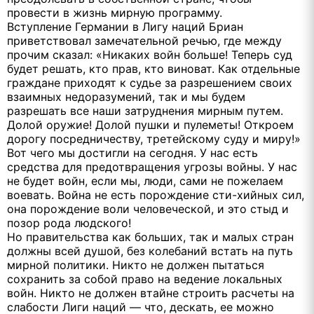
провести в жизнь мирную программу.
Вступление Германии в Лигу наций Бриан
приветствовал замечательной речью, где между
прочим сказал: «Никаких войн больше! Теперь суд
будет решать, кто прав, кто виноват. Как отдельные
граждане приходят к судье за разрешением своих
взаимных недоразумений, так и мы будем
разрешать все наши затруднения мирным путем.
Долой оружие! Долой пушки и пулеметы! Откроем
дорогу посредничеству, третейскому суду и миру!»
Вот чего мы достигли на сегодня. У нас есть
средства для предотвращения угрозы войны. У нас
не будет войн, если мы, люди, сами не пожелаем
воевать. Война не есть порождение сти-хийных сил,
она порождение воли человеческой, и это стыд и
позор рода людского!
Но правительства как больших, так и малых стран
должны всей душой, без колебаний встать на путь
мирной политики. Никто не должен пытаться
сохранить за собой право на ведение локальных
войн. Никто не должен втайне строить расчеты на
слабости Лиги наций — что, дескать, ее можно