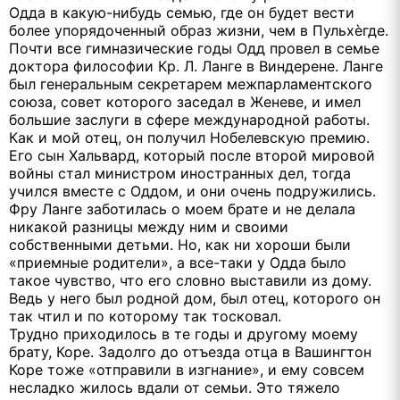
Одда в какую-нибудь семью, где он будет вести
более упорядоченный образ жизни, чем в Пульхѐгде.
Почти все гимназические годы Одд провел в семье
доктора философии Кр. Л. Ланге в Виндерене. Ланге
был генеральным секретарем межпарламентского
союза, совет которого заседал в Женеве, и имел
большие заслуги в сфере международной работы.
Как и мой отец, он получил Нобелевскую премию.
Его сын Хальвард, который после второй мировой
войны стал министром иностранных дел, тогда
учился вместе с Оддом, и они очень подружились.
Фру Ланге заботилась о моем брате и не делала
никакой разницы между ним и своими
собственными детьми. Но, как ни хороши были
«приемные родители», а все-таки у Одда было
такое чувство, что его словно выставили из дому.
Ведь у него был родной дом, был отец, которого он
так чтил и по которому так тосковал.
Трудно приходилось в те годы и другому моему
брату, Коре. Задолго до отъезда отца в Вашингтон
Коре тоже «отправили в изгнание», и ему совсем
несладко жилось вдали от семьи. Это тяжело