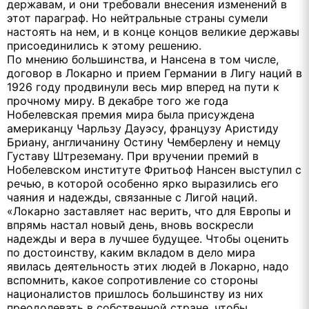
державам, и они требовали внесения изменений в
этот параграф. Но нейтральные страны сумели
настоять на нем, и в конце концов великие державы
присоединились к этому решению.
По мнению большинства, и Нансена в том числе,
договор в Локарно и прием Германии в Лигу наций в
1926 году продвинули весь мир вперед на пути к
прочному миру. В декабре того же года
Нобелевская премия мира была присуждена
американцу Чарльзу Дауэсу, французу Аристиду
Бриану, англичанину Остину Чемберлену и немцу
Густаву Штреземану. При вручении премий в
Нобелевском институте Фритьоф Нансен выступил с
речью, в которой особенно ярко выразились его
чаяния и надежды, связанные с Лигой наций.
«Локарно заставляет нас верить, что для Европы и
впрямь настал новый день, вновь воскресли
надежды и вера в лучшее будущее. Чтобы оценить
по достоинству, каким вкладом в дело мира
явилась деятельность этих людей в Локарно, надо
вспомнить, какое сопротивление со стороны
националистов пришлось большинству из них
преодолевать в собственной стране, чтобы