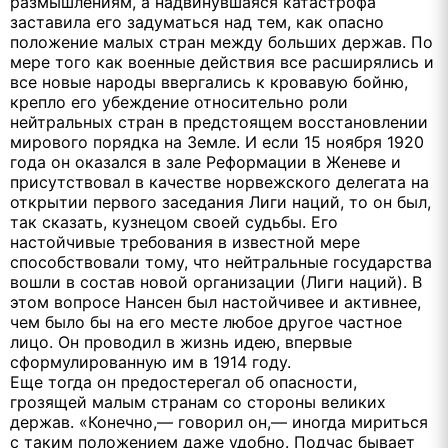
размышлениям, а надвинувшаяся катастрофа
заставила его задуматься над тем, как опасно
положение малых стран между больших держав. По
мере того как военные действия все расширялись и
все новые народы ввергались к кровавую бойню,
крепло его убеждение относительно роли
нейтральных стран в предстоящем восстановлении
мирового порядка на Земле. И если 15 ноября 1920
года он оказался в зале Реформации в Женеве и
присутствовал в качестве норвежского делегата на
открытии первого заседания Лиги наций, то он был,
так сказать, кузнецом своей судьбы. Его
настойчивые требования в известной мере
способствовали тому, что нейтральные государства
вошли в состав новой организации (Лиги наций). В
этом вопросе Нансен был настойчивее и активнее,
чем было бы на его месте любое другое частное
лицо. Он проводил в жизнь идею, впервые
сформулированную им в 1914 году.
Еще тогда он предостерегал об опасности,
грозящей малым странам со стороны великих
держав. «Конечно,— говорил он,— иногда мириться
с таким положением даже удобно. Подчас бывает