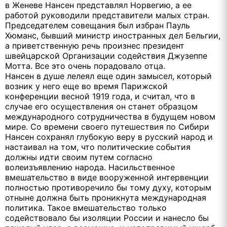
в Женеве Нансен представлял Норвегию, а ее
работой руководили представители малых стран.
Председателем совещания был избран Пауль
Хюманс, бывший министр иностранных дел Бельгии,
а приветственную речь произнес президент
швейцарской Организации содействия Джузеппе
Мотта. Все это очень порадовало отца.
Нансен в душе лелеял еще один замысел, который
возник у него еще во время Парижской
конференции весной 1919 года, и считал, что в
случае его осуществления он станет образцом
международного сотрудничества в будущем новом
мире. Со времени своего путешествия по Сибири
Нансен сохранял глубокую веру в русский народ и
настаивал на том, что политические события
должны идти своим путем согласно
волеизъявлению народа. Насильственное
вмешательство в виде вооруженной интервенции
полностью противоречило бы тому духу, которым
отныне должна быть проникнута международная
политика. Такое вмешательство только
содействовало бы изоляции России и нанесло бы