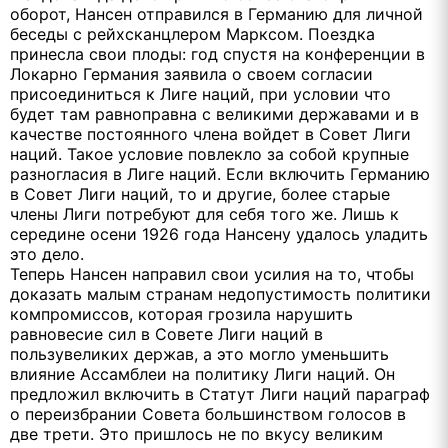
оборот, Нансен отправился в Германию для личной
беседы с рейхсканцлером Марксом. Поездка
принесла свои плоды: год спустя на конференции в
Локарно Германия заявила о своем согласии
присоединиться к Лиге наций, при условии что
будет там равноправна с великими державами и в
качестве постоянного члена войдет в Совет Лиги
наций. Такое условие повлекло за собой крупные
разногласия в Лиге наций. Если включить Германию
в Совет Лиги наций, то и другие, более старые
члены Лиги потребуют для себя того же. Лишь к
середине осени 1926 года Нансену удалось уладить
это дело.
Теперь Нансен направил свои усилия на то, чтобы
доказать малым странам недопустимость политики
компромиссов, которая грозила нарушить
равновесие сил в Совете Лиги наций в
пользувеликих держав, а это могло уменьшить
влияние Ассамблеи на политику Лиги наций. Он
предложил включить в Статут Лиги наций параграф
о переизбрании Совета большинством голосов в
две трети. Это пришлось не по вкусу великим