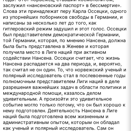
заслужил «нансеновский паспорт» в бессмертие».
Слова эти принадлежат перу Карла Оссецки, одного
из упорнейших поборников свободы в Германии, и
написаны за несколько лет до того, как
гитлеровский режим задушил и этот голос. Оссецки
был представителем демократической Германии,
той Германии, которая, по мнению Нансена, должна
была быть представлена в Женеве и которая
получила место в Лиге наций при активном
содействии Нансена. Оссецки считает, что жизнь
Нансена распадается на два периода, и, вероятно,
так считал не он один. То, что норвежский ученый и
полярный исследователь стал в послевоенные годы
полномочным представителем Лиги наций в деле
разрешения важнейших задач в области политики и
международной помощи, казалось делом
удивительным. А произойти это удивительное
событие могло только потому, что он был хорошо к
нему подготовлен. Деятельность Нансена в Лиге
наций была подготовлена всем жизненным и
административным опытом, которым он обладал
как ученый и полярный исследователь. Сам он