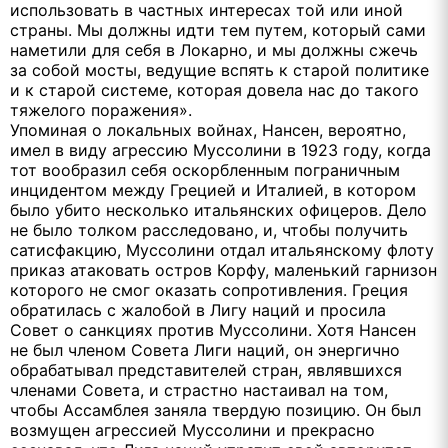
использовать в частных интересах той или иной
страны. Мы должны идти тем путем, который сами
наметили для себя в Локарно, и мы должны сжечь
за собой мосты, ведущие вспять к старой политике
и к старой системе, которая довела нас до такого
тяжелого поражения».
Упоминая о локальных войнах, Нансен, вероятно,
имел в виду агрессию Муссолини в 1923 году, когда
тот вообразил себя оскорбленным пограничным
инцидентом между Грецией и Италией, в котором
было убито несколько итальянских офицеров. Дело
не было толком расследовано, и, чтобы получить
сатисфакцию, Муссолини отдал итальянскому флоту
приказ атаковать остров Корфу, маленький гарнизон
которого не смог оказать сопротивления. Греция
обратилась с жалобой в Лигу наций и просила
Совет о санкциях против Муссолини. Хотя Нансен
не был членом Совета Лиги наций, он энергично
обрабатывал представителей стран, являвшихся
членами Совета, и страстно настаивал на том,
чтобы Ассамблея заняла твердую позицию. Он был
возмущен агрессией Муссолини и прекрасно