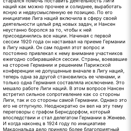
старался помочь поставить деятельность Лиги
наций как можно прочнее и солиднее, выработать
ясную и недвусмысленную ее позицию. По его
инициативе Лига наций включила в сферу своей
деятельности целый ряд новых задач, и Нансен
неустанно боролся за то, чтобы к ней
присоединились все нации. Начиная с первой
сессии 1920 года он настаивал на приеме Германии
в Лигу наций. Он сам поднял этот вопрос и
постоянно привлекал к нему внимание участников
ежегодно собиравшейся сессии. Страны, воевавшие
на стороне Германии и решением Парижской
конференции не допущенные вначале в Лигу наций,
теперь одна за другой становились ее членами, и
только одна Германия составляла исключение. Это
мешало работе Лиги наций. В этом вопросе Нансен
встретил сильное сопротивление как со стороны
Лиги, так и со стороны самой Германии. Однако это
его не отпугнуло. Неоднократно он вел на эту тему
переговоры с графом Бернсдорфом, который
впоследствии и стал делегатом Германии в Женеве.
И когда наконец в 1924 году по инициативе
Макдональда дело приняло более благоприятный