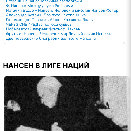
Беженцы с нансеновскими паспортами
Ф. Нансен: Между двумя Россиями
Наталия Будур - Нансен. Человек и миф
Лив Нансен-Хейер
Александр Куприн. Два путешественника
Голодающее Поволжье
Через Кавказ на Волгу
ЧЕРЕЗ СИБИРЬ
Два полюса судьбы
Нобелевский лауреат Фритьоф Нансен
Фритьоф Нансен. Человек и мир
Личный архив Нансена
Две норвежские биографии великого Нансена
НАНСЕН В ЛИГЕ НАЦИЙ