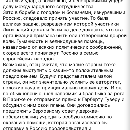
тяжелый удар, а возможно, и непоправимый ущерб
делу международного сотрудничества.
Зато в борьбе с голодом и болезнями, изнурявшими
Россию, следовало принять участие. То была
великая задача, разрешением которой участники
Лиги наций должны были на деле доказать, что эта
организация призвана быть олицетворением доброй
воли. Гуманность и великодушная помощь,
независимо от всяких политических соображений,
скорее всего привлекут Россию в семью
европейских народов.
Возможно, отец считал, что малые страны тоже
должны выступить с каким-то положительным
предложением. Будучи представителем малой
страны, он мог значительно усилить ее авторитет,
положив начало принципиально новому делу. И он,
по обыкновению, шел напрямик и брал быка за рога.
В Париже он отправился прямо к Герберту Гуверу и
обсудил с ним свои планы. Они договорились
предложить Верховному совету держав-
победительниц учредить особую комиссию по
оказанию помощи, которая организовала бы
отправку в Россию продовольствия и