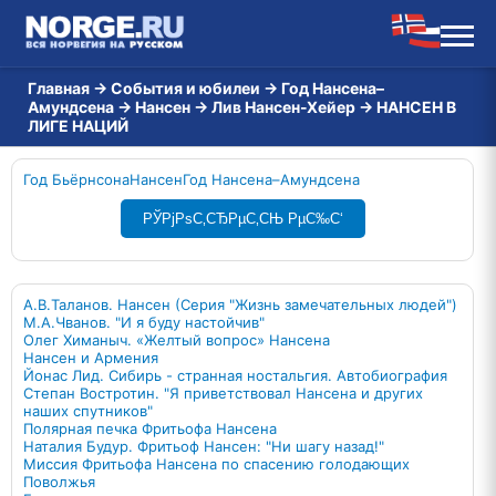
Главная
→
События и юбилеи
→
Год Нансена–
Амундсена
→
Нансен
→
Лив Нансен-Хейер
→
НАНСЕН В
ЛИГЕ НАЦИЙ
Год Бьёрнсона
Нансен
Год Нансена–Амундсена
РЎРјРѕС‚СЂРµС‚СЊ РµС‰С‘
А.В.Таланов. Нансен (Серия "Жизнь замечательных людей")
М.А.Чванов. "И я буду настойчив"
Олег Химаныч. «Желтый вопрос» Нансена
Нансен и Армения
Йонас Лид. Сибирь - странная ностальгия. Автобиография
Степан Востротин. "Я приветствовал Нансена и других
наших спутников"
Полярная печка Фритьофа Нансена
Наталия Будур. Фритьоф Нансен: "Ни шагу назад!"
Миссия Фритьофа Нансена по спасению голодающих
Поволжья