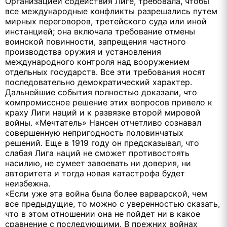
Организацией содействия Лиге, требовала, чтобы
все международные конфликты разрешались путем
мирных переговоров, третейского суда или иной
инстанцией; она включала требование отмены
воинской повинности, запрещения частного
производства оружия и установления
международного контроля над вооружением
отдельных государств. Все эти требования носят
последовательно демократический характер.
Дальнейшие события полностью доказали, что
компромиссное решение этих вопросов привело к
краху Лиги наций и к развязке второй мировой
войны. «Мечтатель» Нансен отчетливо сознавал
совершенную непригодность половинчатых
решений. Еще в 1919 году он предсказывал, что
слабая Лига наций не сможет противостоять
насилию, не сумеет завоевать ни доверия, ни
авторитета и тогда новая катастрофа будет
неизбежна.
«Если уже эта война была более варварской, чем
все предыдущие, то можно с уверенностью сказать,
что в этом отношении она не пойдет ни в какое
сравнение с последующими. В прежних войнах