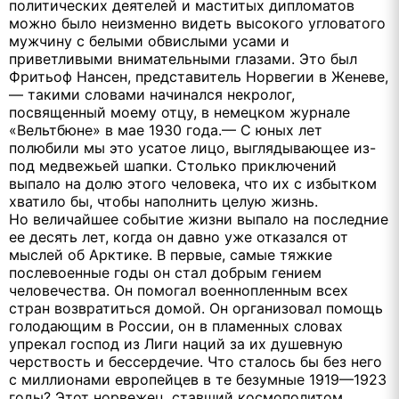
политических деятелей и маститых дипломатов
можно было неизменно видеть высокого угловатого
мужчину с белыми обвислыми усами и
приветливыми внимательными глазами. Это был
Фритьоф Нансен, представитель Норвегии в Женеве,
— такими словами начинался некролог,
посвященный моему отцу, в немецком журнале
«Вельтбюне» в мае 1930 года.— С юных лет
полюбили мы это усатое лицо, выглядывающее из-
под медвежьей шапки. Столько приключений
выпало на долю этого человека, что их с избытком
хватило бы, чтобы наполнить целую жизнь.
Но величайшее событие жизни выпало на последние
ее десять лет, когда он давно уже отказался от
мыслей об Арктике. В первые, самые тяжкие
послевоенные годы он стал добрым гением
человечества. Он помогал военнопленным всех
стран возвратиться домой. Он организовал помощь
голодающим в России, он в пламенных словах
упрекал господ из Лиги наций за их душевную
черствость и бессердечие. Что сталось бы без него
с миллионами европейцев в те безумные 1919—1923
годы? Этот норвежец, ставший космополитом,