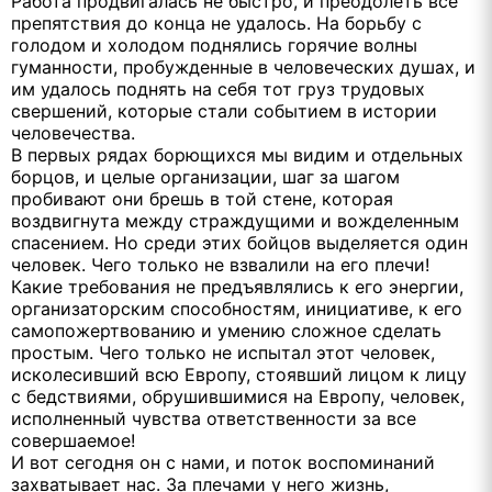
Работа продвигалась не быстро, и преодолеть все
препятствия до конца не удалось. На борьбу с
голодом и холодом поднялись горячие волны
гуманности, пробужденные в человеческих душах, и
им удалось поднять на себя тот груз трудовых
свершений, которые стали событием в истории
человечества.
В первых рядах борющихся мы видим и отдельных
борцов, и целые организации, шаг за шагом
пробивают они брешь в той стене, которая
воздвигнута между страждущими и вожделенным
спасением. Но среди этих бойцов выделяется один
человек. Чего только не взвалили на его плечи!
Какие требования не предъявлялись к его энергии,
организаторским способностям, инициативе, к его
самопожертвованию и умению сложное сделать
простым. Чего только не испытал этот человек,
исколесивший всю Европу, стоявший лицом к лицу
с бедствиями, обрушившимися на Европу, человек,
исполненный чувства ответственности за все
совершаемое!
И вот сегодня он с нами, и поток воспоминаний
захватывает нас. За плечами у него жизнь,