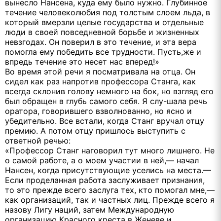
вынесло Нансена, куда ему было нужно. Глубинное
течение человеколюбия под толстым слоем льда, в
который вмерзли целые государства и отдельные
люди в своей повседневной борьбе и жизненных
невзгодах. Он поверил в это течение, и эта вера
помогла ему победить все трудности. Пусть,же и
впредь течение это несет нас вперед!»
Во время этой речи я посматривала на отца. Он
сидел как раз напротив профессора Станга, как
всегда склонив голову немного на бок, но взгляд его
был обращен в глубь самого себя. Я слу-шала речь
оратора, говорившего взволнованно, но ясно и
убедительно. Все встали, когда Станг вручал отцу
премию. А потом отцу пришлось выступить с
ответной речью:
«Профессор Станг наговорил тут много лишнего. Не
о самой работе, а о моем участии в ней,— начал
Нансен, когда присутствующие уселись на места.—
Если проделанная работа заслуживает признания,
то это прежде всего заслуга тех, кто помогал мне,—
как организаций, так и частных лиц. Прежде всего я
назову Лигу наций, затем Международную
организацию Красного креста в Женеве и