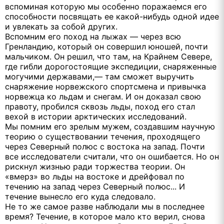
вспоминая которую мы особенно поражаемся его
способности посвящать ее какой-нибудь одной идее
и увлекать за собой других.
Вспомним его поход на лыжах — через всю
Гренландию, который он совершил юношей, почти
мальчиком. Он решил, что там, на Крайнем Севере,
где гибли дорогостоящие экспедиции, снаряженные
могучими державами,— там сможет выручить
снаряжение норвежского спортсмена и привычка
норвежца ко льдам и снегам. И он доказал свою
правоту, пробился сквозь льды, поход его стал
вехой в истории арктических исследований.
Мы помним его зрелым мужем, создавшим научную
теорию о существовании течения, проходящего
через Северный полюс с востока на запад. Почти
все исследователи считали, что он ошибается. Но он
рискнул жизнью ради торжества теории. Он
«вмерз» во льды на востоке и дрейфовал по
течению на запад через Северный полюс... И
течение вынесло его куда следовало.
Не то же самое разве наблюдали мы в последнее
время? Течение, в которое мало кто верил, снова