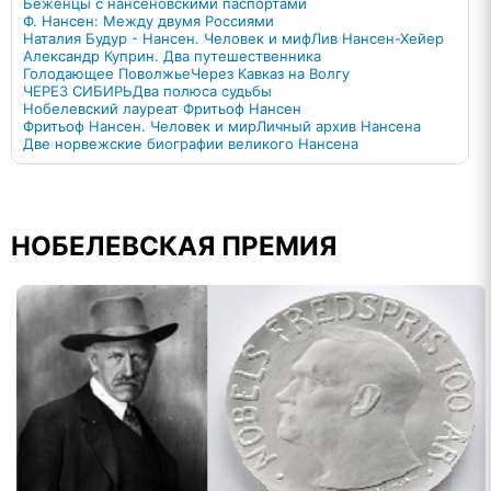
Беженцы с нансеновскими паспортами
Ф. Нансен: Между двумя Россиями
Наталия Будур - Нансен. Человек и миф
Лив Нансен-Хейер
Александр Куприн. Два путешественника
Голодающее Поволжье
Через Кавказ на Волгу
ЧЕРЕЗ СИБИРЬ
Два полюса судьбы
Нобелевский лауреат Фритьоф Нансен
Фритьоф Нансен. Человек и мир
Личный архив Нансена
Две норвежские биографии великого Нансена
НОБЕЛЕВСКАЯ ПРЕМИЯ