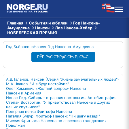
Главная
→
События и юбилеи
→
Год Нансена–
Амундсена
→
Нансен
→
Лив Нансен-Хейер
→
НОБЕЛЕВСКАЯ ПРЕМИЯ
Год Бьёрнсона
Нансен
Год Нансена–Амундсена
РЎРјРѕС‚СЂРµС‚СЊ РµС‰С‘
А.В.Таланов. Нансен (Серия "Жизнь замечательных людей")
М.А.Чванов. "И я буду настойчив"
Олег Химаныч. «Желтый вопрос» Нансена
Нансен и Армения
Йонас Лид. Сибирь - странная ностальгия. Автобиография
Степан Востротин. "Я приветствовал Нансена и других
наших спутников"
Полярная печка Фритьофа Нансена
Наталия Будур. Фритьоф Нансен: "Ни шагу назад!"
Миссия Фритьофа Нансена по спасению голодающих
Поволжья