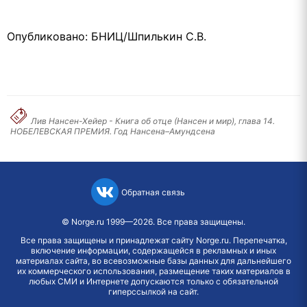
Опубликовано: БНИЦ/Шпилькин С.В.
Лив Нансен-Хейер - Книга об отце (Нансен и мир), глава 14.
НОБЕЛЕВСКАЯ ПРЕМИЯ. Год Нансена–Амундсена
Обратная связь
©
Norge.ru
1999—2026. Все права защищены.
Все права защищены и принадлежат сайту Norge.ru. Перепечатка,
включение информации, содержащейся в рекламных и иных
материалах сайта, во всевозможные базы данных для дальнейшего
их коммерческого использования, размещение таких материалов в
любых СМИ и Интернете допускаются только с обязательной
гиперссылкой на сайт.