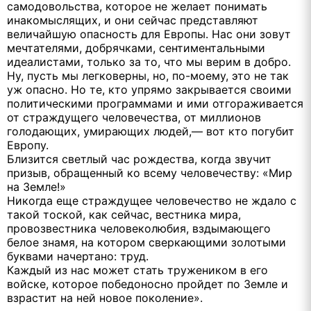
самодовольства, которое не желает понимать
инакомыслящих, и они сейчас представляют
величайшую опасность для Европы. Нас они зовут
мечтателями, добрячками, сентиментальными
идеалистами, только за то, что мы верим в добро.
Ну, пусть мы легковерны, но, по-моему, это не так
уж опасно. Но те, кто упрямо закрывается своими
политическими программами и ими отгораживается
от страждущего человечества, от миллионов
голодающих, умирающих людей,— вот кто погубит
Европу.
Близится светлый час рождества, когда звучит
призыв, обращенный ко всему человечеству: «Мир
на Земле!»
Никогда еще страждущее человечество не ждало с
такой тоской, как сейчас, вестника мира,
провозвестника человеколюбия, вздымающего
белое знамя, на котором сверкающими золотыми
буквами начертано: труд.
Каждый из нас может стать тружеником в его
войске, которое победоносно пройдет по Земле и
взрастит на ней новое поколение».