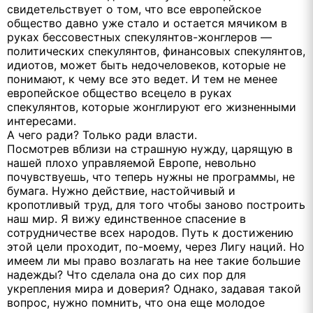
свидетельствует о том, что все европейское
общество давно уже стало и остается мячиком в
руках бессовестных спекулянтов-жонглеров —
политических спекулянтов, финансовых спекулянтов,
идиотов, может быть недочеловеков, которые не
понимают, к чему все это ведет. И тем не менее
европейское общество всецело в руках
спекулянтов, которые жонглируют его жизненными
интересами.
А чего ради? Только ради власти.
Посмотрев вблизи на страшную нужду, царящую в
нашей плохо управляемой Европе, невольно
почувствуешь, что теперь нужны не программы, не
бумага. Нужно действие, настойчивый и
кропотливый труд, для того чтобы заново построить
наш мир. Я вижу единственное спасение в
сотрудничестве всех народов. Путь к достижению
этой цели проходит, по-моему, через Лигу наций. Но
имеем ли мы право возлагать на нее такие большие
надежды? Что сделала она до сих пор для
укрепления мира и доверия? Однако, задавая такой
вопрос, нужно помнить, что она еще молодое