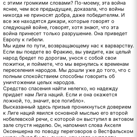
с этими громкими словами? По-моему, эта война
яснее, чем все предыдущие, доказала, что войны
никогда не приносят добра, даже победителям. И
все же находятся дикари, которые говорят о
следующей войне, говорят, хотя знают, что эта
война принесет только разрушение. Она приведет
Европу к гибели.
Мы идем по пути, возвращающему нас к варварству.
Если вы поедете во Фракию, вы увидите, как целый
народ бредет по дорогам, унося с собой свои
пожитки, и поймете, что мы вернулись к временам
переселения народов. Мы дошли уже до того, что с
полным спокойствием способны говорить об
уничтожении целых народов.
Средство спасения найти нелегко, но надежду
придает нам Лига наций. Если и она окажется
ложной, то, значит, все погибло».
Высказанный здесь призыв проникнуться доверием
к Лиге наций явился основной мыслью его второй
нобелевской речи, с которой он выступил в актовом
зале спустя неделю. Он, напомнил слова Акселя
Оксеншерна по поводу переговоров о Вестфальском