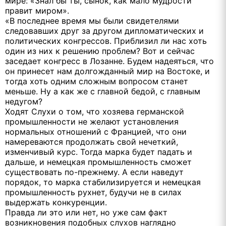
мире: «Знал бы ты, сынок, как мало мудрости
правит миром».
«В последнее время мы были свидетелями
следовавших друг за другом дипломатических и
политических конгрессов. Приблизил ли нас хоть
один из них к решению проблем? Вот и сейчас
заседает конгресс в Лозанне. Будем надеяться, что
он принесет нам долгожданный мир на Востоке, и
тогда хоть одним сложным вопросом станет
меньше. Ну а как же с главной бедой, с главным
недугом?
Ходят Слухи о том, что хозяева германской
промышленности не желают установления
нормальных отношений с Францией, что они
намереваются продолжать свой нечеткий,
изменчивый курс. Тогда марка будет падать и
дальше, и немецкая промышленность сможет
существовать по-прежнему. А если наведут
порядок, то марка стабилизируется и немецкая
промышленность рухнет, будучи не в силах
выдержать конкуренции.
Правда ли это или нет, но уже сам факт
возникновения подобных слухов наглядно