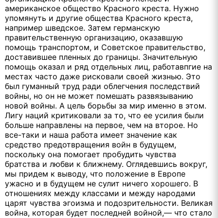
американское общество Красного креста. Нужно
упомянуть и другие общества Красного креста,
например шведское. Затем германскую
правительственную организацию, оказавшую
помощь транспортом, и Советское правительство,
доставившее пленных до границы. Значительную
помощь оказал и ряд отдельных лиц, работавпгие на
местах часто даже рисковали своей жизнью. Это
был гуманный труд ради облегчения последствий
войны, но он не может помешать развязыванию
новой войны. А цель борьбы за мир именно в этом.
Лигу наций критиковали за то, что ее усилия были
больше направлены на первое, чем на второе. Но
все-таки и наша работа имеет значение как
средство предотвращения войн в будущем,
поскольку она помогает пробудить чувства
братства и любви к ближнему. Оглядевшись вокруг,
мы придем к выводу, что положение в Европе
ужасно и в будущем не сулит ничего хорошего. В
отношениях между классами и между народами
царят чувства эгоизма и подозрительности. Великая
война, которая будет последней войной,— что стало