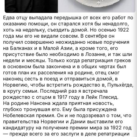
Едва отцу выпадала передышка от всех его работ по
оказанию помощи, он старался хотя бы ненадолго,
хоть на недельку, съездить домой. Но осенью 1922
года мы его не видали совсем. В сентябре он
получил совершенно неожиданно новые поручения
на Балканах и в Малой Азии, а кроме того, его
присутствие было необходимо в Лозанне, и так шли
недели и месяцы. Только когда репатриация греков
в основном была закончена и в общих чертах был
готов план их расселения на родине, отец смог
наконец сесть в поезд и отправиться домой, в
Норвегию, чтобы встретить рождество в, Пульхѐгде,
в кругу семьи. Последний раз я встречала
рождество с отцом в 1917 году в Лейк Плесид.
На родине Нансена ждала приятная новость,
глубоко тронувшая его. Ему была присуждена
Нобелевская премия. Он и не подозревал о том, что
правительства Норвегии и Дании выставили его
кандидатуру на получение премии мира за 1922 год
— прежде всего за его заслуги в деле репатриации