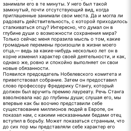
занимали его в те минуты. У него был такой
замкнутый, почти отсутствующий вид, когда
приглашенные занимали свои места. Да и могла ли
радовать действительность, с которой приходилось
сталкиваться отцу? Интересно, что думал он в
глубине души о возможности сохранения мира?
Только сейчас меня поразила мысль о том, какие
громадные перемены произошли в жизни моего
отца,— ведь за какие-нибудь несколько лет он в
корне изменил характер своей деятельности, и как,
однако же, ровно и спокойно выполняет он свои
новые обязанности.
Появился председатель Нобелевского комитета и
приветствовал собрание. Затем он предоставил
слово профессору Фредерику Стангу, который
должен был вручить премию лауреату. Речь Станга
взволновала нас до глубины души; слушая его, мы
впервые как бы воочию представили себе
существование миллионов людей в Европе, он
показал нам, с какими несказанными бедами отец
вступил в борьбу. Может показаться странным, что
до сих пор мы представляли себе характер его