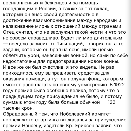
военнопленных и беженцев и за помощь
голодающим в России, а также за тот вклад,
который он внес своей деятельностью в
достижение взаимопонимания между народами и
налаживание мирных отношений между странами.
Отец считал, что не заслужил такой чести и что это
не совсем справедливо. Будет ли мир длительным
— всецело зависит от Лиги наций, говорил он, а те
задачи, которые он брал на себя, имели целью
облегчить урон, нанесенный войной, но сами по себе
недостаточны для предотвращения новой войны.
И все же он был счастлив, я это видела. Не раз
приходилось ему выпрашивать средства для
оказания помощи, а тут он получал фонд, которым
сможет располагать по своему усмотрению. В 1922
году премия была особенно велика, потому что в
предыдущем году присуждения не было, и потому
сумма в этом году была больше обычной — 122
тысячи крон.
Обрадованный тем, что Нобелевский комитет
норвежского стортинга высказался за присуждение
премии Нансену, издатель Кр. Эриксен заявил, что