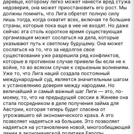
деревце, которому легко может нанести вред стужа
недоверия, она может приостановить его рост. Мы
должны помнить, что Лига обретет полную силу
лишь тогда, когда охватит всех, включая те большие
страны, которые пока еще в нее не входят. Но даже
сейчас эта столь короткое время существующая
организация может сослаться на дела, которые
указывают путь к светлому будущему. Она может
сослаться на то, что за недолгое свое
существование уже разрешила ряд конфликтов,
которые в противном случае привели бы если не к
войне, то во всяком случае к серьезным волнениям.
Уже то, что Лига наций создала постоянный
международный суд, является значительным шагом
к установлению доверия между народами. Но
величайший и самый важный шаг Лиги — это, по-
моему, то, что на предыдущей сессии в Женеве она
стала посредником в деле получения займа для
Австрии, которая теперь будет спасена от
угрожавшего ей экономического краха. А это
позволяет надеяться на большее. Это позволяет
надеяться на установление новой, многообещающей
линии в экономической политике Европы.