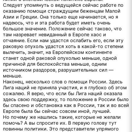
Следует упомянуть о ведущейся сейчас работе по
оказанию помощи страждущим беженцам Малой
Азии и Греции. Она только еще начинается, но я
надеюсь, что и эта работа будет иметь очень
большое значение. Положение сейчас таково, что
там назревает невиданный в Европе хаос и
отчаяние. Если нам удастся ослабить его, если эту
раковую опухоль удастся хоть в какой-то степени
вылечить, значит, на Европейском континенте
станет одной раковой опухолью меньше, одной
причиной для беспокойства меньше, одним
источником раздоров, разрушительных сил —
меньше.
Наконец, несколько слов о помощи России. Здесь
Лига наций не приняла участия, и я глубоко об этом
сожалею. Я верю, что если бы Лига наций оказала
здесь свою поддержку, то положение в России было
бы спасено и обстановка как в России, так и во всей
Европе была бы сейчас совсем иной, лучшей.
Но почему же нашлись такие, которые не желали
помочь? А вы спросите их. В первую голову тут
повинны политики. Это представители упрямого