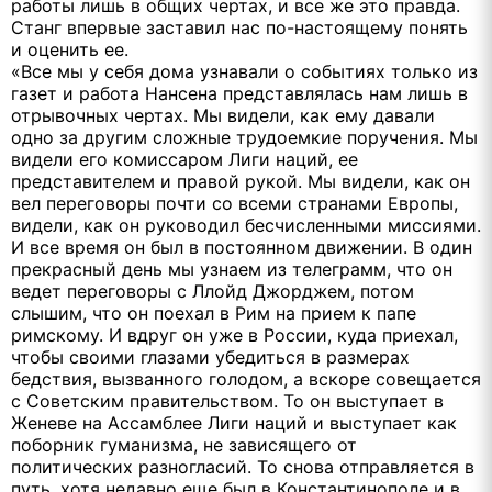
работы лишь в общих чертах, и все же это правда.
Станг впервые заставил нас по-настоящему понять
и оценить ее.
«Все мы у себя дома узнавали о событиях только из
газет и работа Нансена представлялась нам лишь в
отрывочных чертах. Мы видели, как ему давали
одно за другим сложные трудоемкие поручения. Мы
видели его комиссаром Лиги наций, ее
представителем и правой рукой. Мы видели, как он
вел переговоры почти со всеми странами Европы,
видели, как он руководил бесчисленными миссиями.
И все время он был в постоянном движении. В один
прекрасный день мы узнаем из телеграмм, что он
ведет переговоры с Ллойд Джорджем, потом
слышим, что он поехал в Рим на прием к папе
римскому. И вдруг он уже в России, куда приехал,
чтобы своими глазами убедиться в размерах
бедствия, вызванного голодом, а вскоре совещается
с Советским правительством. То он выступает в
Женеве на Ассамблее Лиги наций и выступает как
поборник гуманизма, не зависящего от
политических разногласий. То снова отправляется в
путь, хотя недавно еще был в Константинополе и в