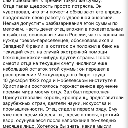
сам прибавляет к премии такую же сумму.
Отца такая щедрость просто потрясла. Он
чувствовал, что эти почести обязывают его впредь
продолжать свою работу с удвоенной энергией.
Нельзя допустить разбазаривания этой суммы по
мелочам. Часть денег отец вложил в показательные
хозяйства, основанные им в России, часть пошли ни
нужды греков-переселенцев, обосновавшихся и
Западной Фракии, а остаток он положил в банк на
текущий счет, на случай экстренной помощи
беженцам какой-нибудь другой страны. После
смерти отца на текущем счету числился еще
небольшой остаток этой суммы; он перешел в
распоряжение Международного бюро труда.
10 декабря 1922 года и Нобелевском институте в
Христиании состоялось торжественное вручение
премии мира моему отцу. Зал был переполнен.
Присутствовали: король, кронпринц, представители
зарубежных стран, деятели науки, искусства и
промышленности. Отец сидел в первом ряду. Ему
уже шел седьмой десяток, седые волосы, кроткий
взор, осунувшееся после напряжения по-следних
месяцев лицо. Хотелось бы знать, какие мысли