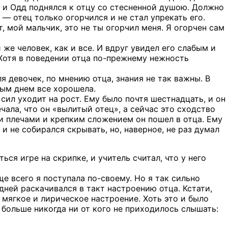
, и Одд поднялся к отцу со стесненной душою. Должно
 — отец только огорчился и не стал упрекать его.
т, мой мальчик, это не ты огорчил меня. Я огорчен сам
 же человек, как и все. И вдруг увидел его слабым и
Хотя в поведении отца по-прежнему нежность
я девочек, по мнению отца, знания не так важны. В
дым днем все хорошела.
сил уходит на рост. Ему было почтя шестнадцать, и он
чала, что он «вылитый отец», а сейчас это сходство
и плечами и крепким сложением он пошел в отца. Ему
е и не собирался скрывать, но, наверное, не раз думал
ься игре на скрипке, и учитель считал, что у него
е всего я поступала по-своему. Но я так сильно
дней раскачивался в такт настроению отца. Кстати,
 мягкое и лирическое настроение. Хоть это и было
е больше никогда ни от кого не приходилось слышать: