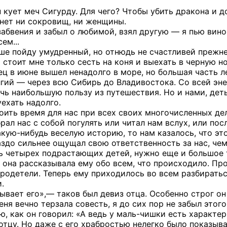
гин кует меч Сигурду. Для чего? Чтобы убить дракона и
 нет ни сокровищ, ни женщины.
абвения и забыл о любимой, взял другую — я пью вино,
ем...
альше пойду умудренный, но отнюдь не счастливей прежн
о стоит мне только сесть на коня и выехать в черную н
ец в июне вышел ненадолго в море, но большая часть л
лгий — через всю Сибирь до Владивостока. Со всей эне
ечь наибольшую пользу из путешествия. Но и нами, дет
ехать надолго.
оить время для нас при всех своих многочисленных дел
брал нас с собой погулять или читал нам вслух, или по
кую-нибудь веселую историю, то нам казалось, что эт
аздо сильнее ощущал свою ответственность за нас, чем 
ть четырех подрастающих детей, нужно еще и большое 
а она рассказывала ему обо всем, что происходило. Пр
родетели. Теперь ему приходилось во всем разбиратьс
.
ывает его»,— таков был девиз отца. Особенно строг он
еня вечно терзала совесть, я до сих пор не забыл это
, как он говорил: «А ведь у маль-чишки есть характер
 отцу. Но даже с его храбростью нелегко было показыв