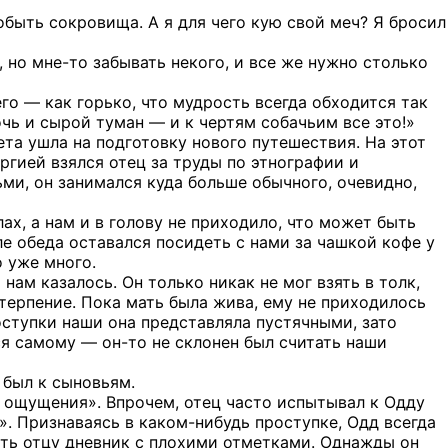
 добыть сокровища. А я для чего кую свой меч? Я бросил
 но мне-то забывать некого, и все же нужно столько
его — как горько, что мудрость всегда обходится так
очь и сырой туман — и к чертям собачьим все это!»
ета ушла на подготовку нового путешествия. На этот
ргией взялся отец за труды по этнографии и
ьми, он занимался куда больше обычного, очевидно,
ах, а нам и в голову не приходило, что может быть
сле обеда оставался посидеть с нами за чашкой кофе у
о уже много.
нам казалось. Он только никак не мог взять в толк,
терпение. Пока мать была жива, ему не приходилось
оступки наши она представляла пустячными, зато
я самому — он-то не склонен был считать наши
 был к сыновьям.
го ощущения». Впрочем, отец часто испытывал к Одду
». Признаваясь в каком-нибудь проступке, Одд всегда
ать отцу дневник с плохими отметками. Однажды он