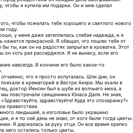
у, чтобы я купила им подарки. Он и мне сделал
ого, чтобы пожелать тебе хорошего и светлого нового
ом году.
рошо, у меня даже затеплилась слабая надежда, и я
ь кажется прекрасной. Я обещал, что пошлю тебе от
 бы ты, как он на радостях запрыгал в кроватке. Этот
 он хоть раз рассердился. Я не вынесу, если его
ание навсегда. В кончине его было какое-то
.
 отчаянно, что я просто испугалась. Шли дни, он
 поехали в крематорий в Вестре Акере. Мы ехали в
ец, доктор Йенсен был в шубе из волчьего меха, а
 мы повстречали священника Юнаса Даля. Не зная,
 «Здравствуйте, здравствуйте! Куда это спозаранку?»
лое приветствие.
емного ландышей, а изголовье было украшено
, и я по сей день не знаю, от кого были тогда цветы.
ии. Я держалась за руку отца. Он все время крепко
ле него остались только цветы.