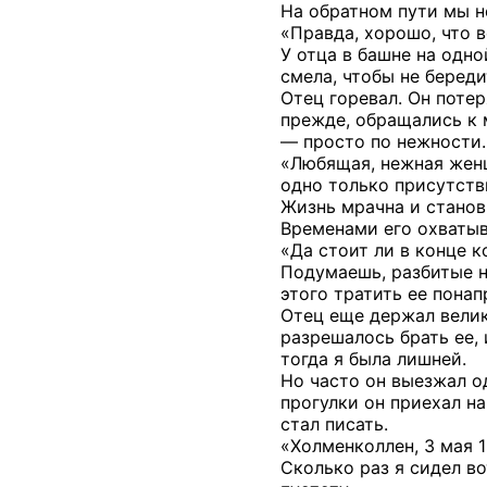
На обратном пути мы не
«Правда, хорошо, что в
У отца в башне на одно
смела, чтобы не береди
Отец горевал. Он потер
прежде, обращались к м
— просто по нежности.
«Любящая, нежная женщ
одно только присутстви
Жизнь мрачна и станов
Временами его охватыв
«Да стоит ли в конце к
Подумаешь, разбитые н
этого тратить ее понап
Отец еще держал велик
разрешалось брать ее, 
тогда я была лишней.
Но часто он выезжал о
прогулки он приехал на
стал писать.
«Холменколлен, 3 мая 
Сколько раз я сидел во