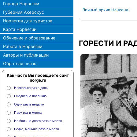
Города Норвегии
Личный архив Нансена
Губерния Акерсхус
Норвегия для туристов
Карта Норвегии
Обучение и образование
ГОРЕСТИ И Р
Работа в Норвегии
Авторы и публикации
Обратная связь
Как часто Вы посещаете сайт
norge.ru
Несколько раз в день
Ежедневно посещаю
Один раз в неделю
Пару раз в месяц
Не больше дного раза в месяц
Редко, меньше раза в месяц