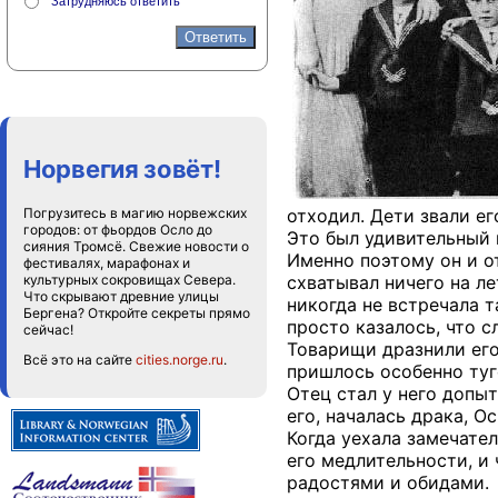
Затрудняюсь ответить
Норвегия зовёт!
отходил. Дети звали ег
Погрузитесь в магию норвежских
городов: от фьордов Осло до
Это был удивительный 
сияния Тромсё. Свежие новости о
Именно поэтому он и от
фестивалях, марафонах и
схватывал ничего на ле
культурных сокровищах Севера.
Что скрывают древние улицы
никогда не встречала т
Бергена? Откройте секреты прямо
просто казалось, что 
сейчас!
Товарищи дразнили его
Всё это на сайте
cities.norge.ru
.
пришлось особенно туг
Отец стал у него допыт
его, началась драка, О
Когда уехала замечате
его медлительности, и
радостями и обидами.