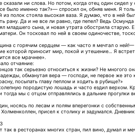
 сказали ни слова. Но потом, когда отец один сидел у с
се было именно так?»— спросил он, обняв меня. Я толь
й из полок стояла высокая ваза. Я думаю, что в ней б
ть рану. Да и не все ли равно, где пепел? Ведь Осмунда
ял младшего сына, и новая утрата обострила старую. Е
атери. Он тосковал по ней в своем одиночестве, тоско
ина с горячим сердцем — как часто я мечтал о ней!— з
е которой приносит мир, покой и утешение... Я встрети
ится все мрачнее».
ало отчаяние:
онцов так серьезно относиться к жизни? Не многого она
адежды, обманутая вера — господи, не первое же это 
расну, посыпать главу пеплом и ходить в рубище?»
олепную породистую лошадь и часто ездил верхом. Кро
и тогда мы с отцом отправлялись в дальние прогулки в
дин, носясь по лесам и полям вперегонки с собствен
 Холменколлен, присел к столику и задумался. Дневник 
13
т так в ресторанах многих стран, пил вино, думал и м