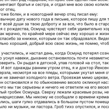
 мечтают братья и сестра, и отдал мне всю свою копилк
ог отец.
оже болен, и в новогодний вечер отец писал ему:
вычную дату нового года в письме, которое пишу для т
т всей души за твою доброту и за все, что было в стар
ая с рождества, Осмунд чувствует себя удивительно хо
так мрачно, по крайней мере сейчас ему хорошо и жизн
спасибо за книжки, которым он так обрадовался. Видел
ьно хороший, добрый всю свою жизнь, не помню, чтобы
участились, и настал день, когда Осмунд потерял созн
о уснул навеки, дыхание остановилось почти незаметно
оверить. Он рыдал в детской, упав головой на стол, так
 И вот однажды ранним утром отец, я и доктор Йенсен
рзла, несмотря на все пледы, которыми укутал меня от
и не замечал холодного ветра. Проезжая мимо церкви,
н остановился и по обыкновению весело окликнул нас:
что мы так серьезны и ничего не ответили на его весе
лый гробик Осмунда. Сверху лежали красивые розы, н
нарциссами. Мы никому не сообщали о времени кремации
ись, шаги гулко отдавались в большом пустом помещен
ло ни музыки, ни пастора. Гроб тихо опустился, и пос