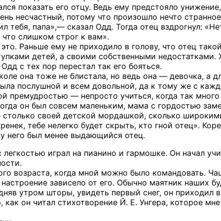
ался показать его отцу. Ведь ему предстояло унижение
чень несчастный, потому что произошло нечто странное
ил тебя, папа»,— сказал Одд. Тогда отец вздрогнул: «Не
 что слишком строг к вам».
это. Раньше ему не приходило в голову, что отец такой
упками детей, а своими собственными недостатками. 
Одд с тех пор перестал так его бояться.
оле она тоже не блистала, но ведь она — девочка, а дл
была послушной и всем довольной, да к тому же с каж
ой премудростью — непросто учиться, когда так много 
огда он был совсем маленьким, мама с гордостью заме
е столько своей детской мордашкой, сколько широким
аренек, тебе нелегко будет скрыть, кто гной отец». Кор
ы у него был менее выдающийся отец.
 легкостью играл на пианино и гармошке. Он начал учит
ости.
ого возраста, когда мной можно было командовать. Чащ
 настроение зависело от его. Обычно маятник наших бу
дняв утром шторы, увидеть первый снег, он приходил в
, как он читал стихотворение Й. Е. Унгера, которое мн