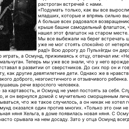
растроган встречей с нами.
«Подумать только, как вы все выросли
младших, которые и впрямь сильно вы
А больше всех радовался возвращению
крыше башни самодельный флагшток, ч
нашел этот флагшток на старом месте.
Мы все выбежали на берег встречать ш
уже не мог стоять спокойно от нетерпе
рад!» Всю дорогу до Пульхѐгды он держ
о играть, а Осмунд, прижимаясь к отцу, отвечал им: «Н
мальчуган. Теперь мы уже все знали, что у него врожд
ставал в развитии от сверстников. До сих пор он и го
ту, как другие девятилетние дети. Однако же в нравст
акого доброго, неэгоистичного и отзывчивого ребенка.
слушаешь речи взрослого человека.
 за картавость, и Осмунд не умел постоять за себя. С
о, и он вернулся домой с мучительно сморщенным личи
ываться, что же такое случилось, а он никак не хотел
смунд оказался один против многих. «Только это они н
льная няня Хельга, в доме появилась новая няня. С Ос
 часто срывала на нем досаду. Зато у отца Осмунд все