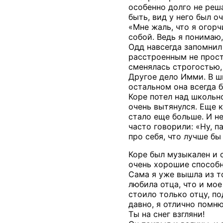
особенно долго не реш
быть, вид у него был о
«Мне жаль, что я огорч
собой. Ведь я понимаю,
Одд навсегда запомнил 
расстроенным не прост
сменялась строгостью, 
Другое дело Имми. В шк
остальном она всегда 
Коре потел над школьн
очень вытянулся. Еще к
стало еще больше. И н
часто говорили: «Ну, п
про себя, что лучше б
Коре был музыкален и с
очень хорошие способн
Сама я уже вышла из т
любила отца, что и мое
стоило только отцу, по
давно, я отлично помню
Ты на снег взгляни!