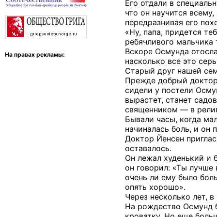
Его отдали в специаль
что он научится всему,
передразнивая его похо
«Ну, папа, придется те
ребячливого мальчика 
Вскоре Осмунда отосла
На правах рекламы:
насколько все это серь
Старый друг нашей семь
Прежде добрый доктор 
сидели у постели Осмун
вырастет, станет садо
священником — в религ
Бывали часы, когда мал
начиналась боль, и он 
Доктор Йенсен приглас
оставалось.
Он лежал худенький и б
он говорил: «Ты лучше 
очень ли ему было боль
опять хорошо».
Через несколько лет, в 
На рождество Осмунд б
кроватку. Но еще боль