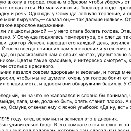
ную школу в городе, главным образом чтобы уберечь от
 что полагается. Но мальчишки из Люсакера подстерега
дку и речь. Однажды у Осмунда лопнуло терпение, и он
бе меня выручать,— сказал он,— так дальше нельзя». О
такое взрослое выражение.
ли из школы домой — у него стала болеть голова. Отец
езно. У Осмунда поднялась температура, он слег да так
и, доктор Йенсен, навещал его каждый день, возился 
Йенсен всегда приносил нам успокоение и утешение, но
да, он рассказывал нам о своих мечтах, удивительно з
вником. Цветы такие красивые, и интересно смотреть, 
ии столько красивого.
ьчик казался совсем здоровым и веселым, и тогда мне 
просил, чтобы мы не шумели, очень уж голова болит от
ил специалиста, и вдвоем они обнаружили бациллу. У 
ледный, ни на что не жаловался и словно бы понимал, 
выйди, папа, мне, должно быть, опять станет плохо». А
но, Осмунд отвечал ему с ясной улыбкой: «Да ну, есть 
1915 году, отец вспомнил и записал это в дневник.
ыл удивительно бодр. В его комнате стояла елка, и о
ше он был рад подаркам, которые сам сделал нам все