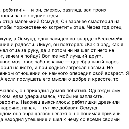
, ребятки!»— и он, смеясь, разглядывал троих
росли за последние годы.
 отца маленький Осмунд. Он заранее смастерил на
тобы торжественно встретить отца. Через год отец
хуну, а Осмунд, едва завидев во фьорде «Веслемей»,
ния и радости. Ликуя, он повторял: «Как я рад, как я
ал отца за руку, да и потом ни на шаг от него не
ет, зачем я пойду? Вот же мой лучший друг».
енное мозговое заболевание — церебральный парез.
ворил нечисто, и при ходьбе загребал ногами. Не
венном отношении он намного опередил свой возраст. Я
 А если послушать его мысли о добре и красоте, то
лучалось, он приходил домой побитый. Однажды ему
ком, едва удерживаясь, чтобы не заплакать.
 говорить. Наконец выяснилось: ребятишки дразнили
е нарочно, папа»,— тут же добавил Осмунд.
мундом она обращалась неважно, не понимая причины
гда находил утешение и шел к нему со всеми своими