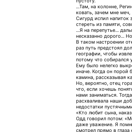
пустоту.
...Там, на колонне, Ре
ковать, зачем мне меч,
Сигурд испил напиток з
стереть из памяти, совс
...Я на перепутье... д
несказанно дорого... Н
В таком настроении от
раз путь предстоял до
географии, чтобы извл
потому что собирался у
Ему было нелегко выкр
иначе. Когда он порой 
камина, рассказывая ка
Но, вероятно, отец гор
что, если хочешь поня
нами заниматься. Тогд
расхваливала наши доб
недостатки пустячными
«Кто любит сына, наказ
Одд говорил потом: «М
даже уважение. Я помню
смотрел прямо в глаза