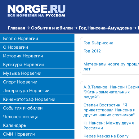
Главная
→
События и юбилеи
→
Год Нансена–Амундсена
→
Блог о Норвегии
Год Бьёрнсона
О Норвегии
Год 2012
История Норвегии
Материалы норге.ру прош
Культура Норвегии
лет
Музыка Норвегии
Спорт Норвегии
А.В.Таланов. Нансен (Сери
Литература Норвегии
"Жизнь замечательных
людей")
Кинематограф Норвегии
Степан Востротин. "Я
События и юбилеи
приветствовал Нансена и
других наших спутников"
Человек месяца
Ф. Нансен: Между двумя
Календарь
Россиями
СМИ Норвегии
Через Кавказ на Волгу