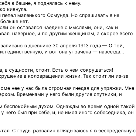
ебя в башне, я поднялась к нему.
ко кивнула.
ыл пепел маленького Осмунда. Но спрашивать я не
 больше нет.
сли он оставался наедине с мыслями, они, как и
вал, наверное, и по другим женщинам, а скорее всего
аписано в дневнике 30 апреля 1913 года.— О той,
л единственную, и вот она утрачена — навсегда...
, в сущности, стоит. Есть о чем сокрушаться!
крушение в коловращении жизни. Так стоит ли из-за
ме нее у нас была огромная гнедая для упряжки. Мне
ерхом. Временами у него были другие спутники, и
ным беспокойным духом. Однажды во время одной такой
у него был при себе, и, не имея иного собеседника, он
ечтал. С груды развалин вглядываюсь я в беспредельную