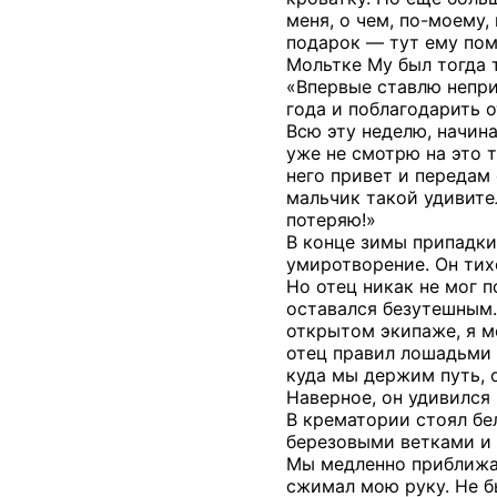
меня, о чем, по-моему,
подарок — тут ему пом
Мольтке My был тогда т
«Впервые ставлю непри
года и поблагодарить о
Всю эту неделю, начин
уже не смотрю на это 
него привет и передам 
мальчик такой удивител
потеряю!»
В конце зимы припадки 
умиротворение. Он тих
Но отец никак не мог п
оставался безутешным.
открытом экипаже, я ме
отец правил лошадьми 
куда мы держим путь, о
Наверное, он удивился 
В крематории стоял бе
березовыми ветками и 
Мы медленно приближал
сжимал мою руку. Не бы