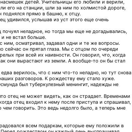
 насмешек детей. Учительницы его любили и верили,
ли его на станции, шли за ним по холмистой дороге,
 поднялся прямо в башню, к отцу.
тец удивился, услышав из уст этого еще очень
 почуял неладное, но тогда мы еще не догадывались,
 и не встал больше.
с ним, осматривал, задавал одни и те же вопросы.
 сейчас он прятал глаза. Мы с отцом по очереди
релых при всей их наивности. Он говорил, что, когда
как они вырастают из земли. А вообще-то он бы стал
едва верилось, что с ним что-то неладно, но тут снова
 наших разговоров. К рождеству ему стало хуже.
Осмунда был туберкулезный менингит, надежды не
что отец не может видеть, как он страдает. Временами
 когда отец входил к нему после приступа и спрашивал,
о чем говорить. Это ведь недолго было, а теперь мне
н радовался всем подаркам, которые ему положили в
м. Перед рождеством он каждый день выспрашивал