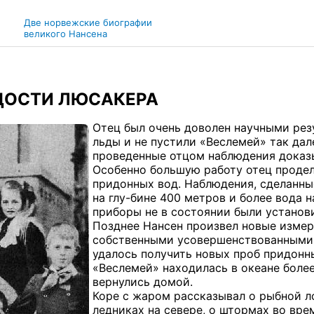
Две норвежские биографии
великого Нансена
АДОСТИ ЛЮСАКЕРА
Отец был очень доволен научными резу
льды и не пустили «Веслемей» так дале
проведенные отцом наблюдения доказы
Особенно большую работу отец продел
придонных вод. Наблюдения, сделанные
на глу-бине 400 метров и более вода 
приборы не в состоянии были установи
Позднее Нансен произвел новые измер
собственными усовершенствованными 
удалось получить новых проб придонны
«Веслемей» находилась в океане более
вернулись домой.
Коре с жаром рассказывал о рыбной л
ледниках на севере, о штормах во вре