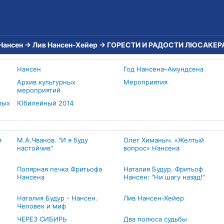
Нансен
→
Лив Нансен-Хейер
→
ГОРЕСТИ И РАДОСТИ ЛЮСАКЕР
Нансен
Год Нансена–Амундсена
Архив культурных
Мероприятия
мероприятий
лых
Юбилейный 2014
я
М.А.Чванов. "И я буду
Олег Химаныч. «Желтый
настойчив"
вопрос» Нансена
Полярная печка Фритьофа
Наталия Будур. Фритьоф
Нансена
Нансен: "Ни шагу назад!"
Наталия Будур - Нансен.
Лив Нансен-Хейер
Человек и миф
ЧЕРЕЗ СИБИРЬ
Два полюса судьбы