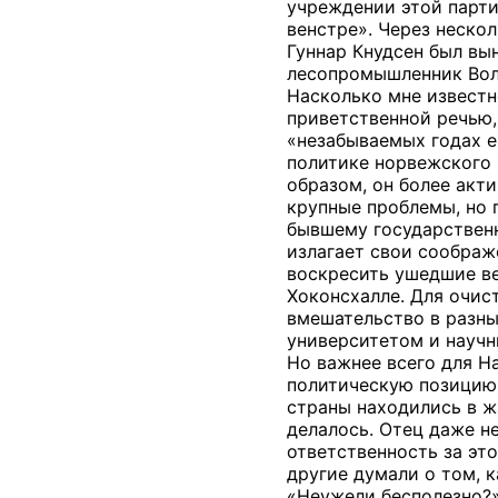
учреждении этой парти
венстре». Через неско
Гуннар Кнудсен был вы
лесопромышленник Волл
Насколько мне известн
приветственной речью,
«незабываемых годах е
политике норвежского 
образом, он более акт
крупные проблемы, но п
бывшему государственн
излагает свои соображ
воскресить ушедшие ве
Хоконсхалле. Для очис
вмешательство в разны
университетом и научн
Но важнее всего для Н
политическую позицию 
страны находились в ж
делалось. Отец даже н
ответственность за эт
другие думали о том, к
«Неужели бесполезно?»