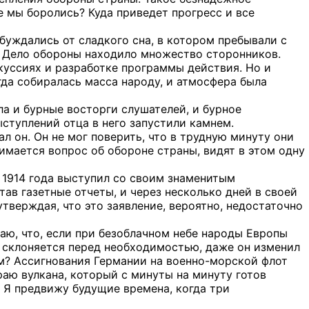
е мы боролись? Куда приведет прогресс и все
буждались от сладкого сна, в котором пребывали с
. Дело обороны находило множество сторонников.
куссиях и разработке программы действия. Но и
гда собиралась масса народу, и атмосфера была
ла и бурные восторги слушателей, и бурное
ступлений отца в него запустили камнем.
 он. Он не мог поверить, что в трудную минуту они
нимается вопрос об обороне страны, видят в этом одну
е 1914 года выступил со своим знаменитым
ав газетные отчеты, и через несколько дней в своей
тверждая, что это заявление, вероятно, недостаточно
аю, что, если при безоблачном небе народы Европы
 склоняется перед необходимостью, даже он изменил
ым? Ассигнования Германии на военно-морской флот
раю вулкана, который с минуты на минуту готов
! Я предвижу будущие времена, когда три