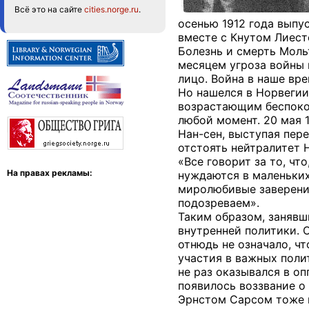
Всё это на сайте
cities.norge.ru
.
осенью 1912 года выпу
вместе с Кнутом Лиест
Болезнь и смерть Моль
месяцем угроза войны 
лицо. Война в наше вре
Но нашелся в Норвегии
возрастающим беспокой
любой момент. 20 мая 
Нан-сен, выступая пер
отстоять нейтралитет 
«Все говорит за то, чт
На правах рекламы:
нуждаются в маленьких.
миролюбивые заверения
подозреваем».
Таким образом, занявш
внутренней политики. О
отнюдь не означало, ч
участия в важных поли
не раз оказывался в о
появилось воззвание о
Эрнстом Сарсом тоже п