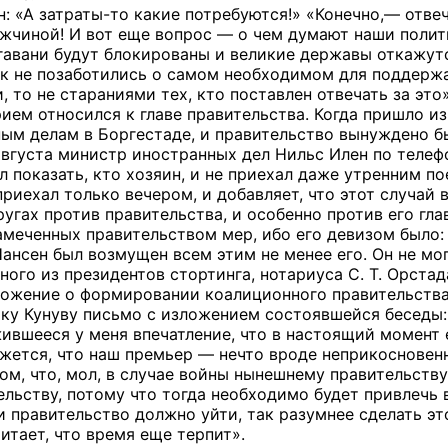
н: «А затраты-то какие потребуются!» «Конечно,— отве
чиной! И вот еще вопрос — о чем думают наши политик
 гавани будут блокированы и великие державы откажут
к не позаботились о самом необходимом для поддержан
то не стараниями тех, кто поставлен отвечать за это»
ием относился к главе правительства. Когда пришло из
ным делам в Боргестаде, и правительство вынуждено б
 августа министр иностранных дел Нильс Илен по теле
ил показать, кто хозяин, и не приехал даже утренним 
приехал только вечером, и добавляет, что этот случай
ругах против правительства, и особенно против его гл
амеченных правительством мер, ибо его девизом был
 Нансен был возмущен всем этим не менее его. Он не м
дного из президентов стортинга, нотариуса С. Т. Орста
ложение о формировании коалиционного правительства.
ику Кунуву письмо с изложением состоявшейся беседы:
вшееся у меня впечатление, что в настоящий момент е
жется, что наш премьер — нечто вроде неприкоснове
ом, что, мол, в случае войны нынешнему правительству
льству, потому что тогда необходимо будет привлечь 
 правительство должно уйти, так разумнее сделать это
итает, что время еще терпит».