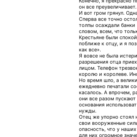
Конечно, я прекрасно п
он все преувеличивает
И вот гром грянул. Од
Сперва все точно осто
толпы осаждали банки 
словом, всем, что толь
Крестьяне были спокой
поближе к отцу, и я по
как все».
Я вовсе не была истери
разрешения отца приех
лицом. Телефон трезвон
королю и королеве. Ин
Но время шло, а велик
ежедневно печатали соо
касалось. А впрочем, 
они все разом пускают 
основания использоват
нужды.
Отец же упорно стоял н
свои вооруженные силы
опасность, что у наши
для них огромное значе