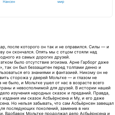
Нансен
мир
ар, после которого он так и не оправился. Силы — и
ву он скончался. Опять мы с отцом стояли над
 одного из самых дорогих друзей.
татком было отсутствие эгоизма. Арне Гарборг даже
, так он был беззащитен перед толпами денно и
ьзоваться его знаниями и фантазией. Никому он не
тавить сторожа у дверей Мольтке — и глазом не
а не было, и Мольтке ушел от нас в возрасте всего
страны и невосполнимой для друзей. В истории нашей
дело изучения народных сказок и преданий. Правда,
 издания им сказок Асбьѐрнсена и My, и его даже
сена. Но нельзя забывать, что сам Асбьѐрнсен завещал
для последующих поколений, заменив в них
и. Вдобавок Мольтке продолжал дело Асбьѐрнсена и