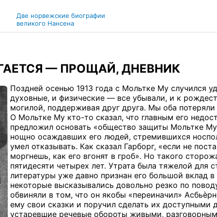
Две норвежские биографии
великого Нансена
ГАЕТСЯ — ПРОЩАЙ, ДНЕВНИК
Поздней осенью 1913 года с Мольтке My случился уд
духовные, и физические — все убывали, и к рождест
могилой, поддерживая друг друга. Мы оба потеряли
О Мольтке My кто-то сказал, что главным его недос
предложил основать «общество защиты Мольтке My»
нощно осаждавших его людей, стремившихся носпол
умел отказывать. Как сказал Гарборг, «если не пос
моргнешь, как его вгонят в гроб». Но такого сторож
пятидесяти четырех лет. Утрата была тяжелой для 
литературы уже давно признан его большой вклад в 
некоторые высказывались довольно резко по поводу
обвиняли в том, что он якобы «переиначил» Асбьѐрн
ему свои сказки и поручил сделать их доступными 
устаревшие речевые обороты живыми, разговорным