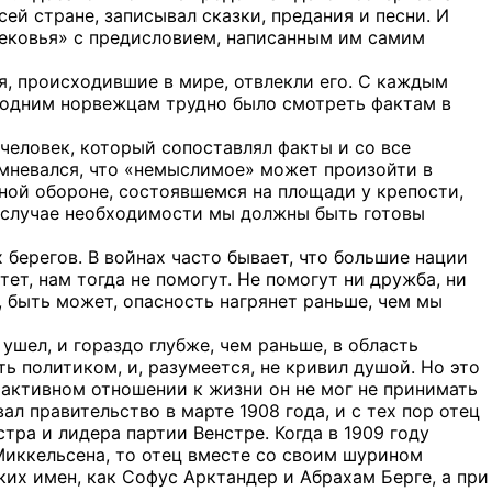
ей стране, записывал сказки, предания и песни. И
вековья» с предисловием, написанным им самим
я, происходившие в мире, отвлекли его. С каждым
не одним норвежцам трудно было смотреть фактам в
человек, который сопоставлял факты и со все
мневался, что «немыслимое» может произойти в
ной обороне, состоявшемся на площади у крепости,
в случае необходимости мы должны быть готовы
х берегов. В войнах часто бывает, что большие нации
ет, нам тогда не помогут. Не помогут ни дружба, ни
 быть может, опасность нагрянет раньше, чем мы
шел, и гораздо глубже, чем раньше, в область
ыть политиком, и, разумеется, не кривил душой. Но это
 активном отношении к жизни он не мог не принимать
л правительство в марте 1908 года, и с тех пор отец
тра и лидера партии Венстре. Когда в 1909 году
Миккельсена, то отец вместе со своим шурином
их имен, как Софус Арктандер и Абрахам Берге, а при