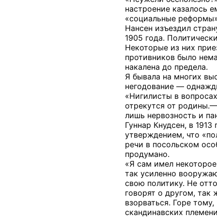
настроение казалось ем
«социальные реформы»
Нансен изъездил стран
1905 года. Политическ
Некоторые из них прие
противников было немал
накалена до предела.
Я бывала на многих выс
негодование — однажды
«Нигилисты в вопросах
отрекутся от родины.—
лишь нервозность и па
Гуннар Кнудсен, в 191
утверждением, что «пол
речи в посольском осо
продумано.
«Я сам имел некоторое
так усиленно вооружаю
свою политику. Не отт
говорят о другом, так
взорваться. Горе тому,
скандинавских племени