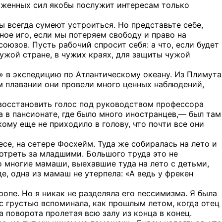
руженных сил якобы послужит интересам только
 всегда сумеют устроиться. Но представьте себе,
ное иго, если мы потеряем свободу и право на
оюзов. Пусть рабочий спросит себя: а что, если будет
ужой стране, в чужих краях, для защиты чужой
н» в экспедицию по Атлантическому океану. Из Плимута
ом плавании они провели много ценных наблюдений,
я восстановить голос под руководством профессора
ла в пансионате, где было много иностранцев,— был там
кому еще не приходило в голову, что почти все они
се, на сетере Фосхейм. Туда же собиралась на лето и
смотреть за младшими. Большого труда это не
о многие мамаши, выехавшие туда на лето с детьми,
е, одна из мамаш не утерпела: «А ведь у фрекен
опе. Но я никак не разделяла его пессимизма. Я была
 с грустью вспоминала, как прошлым летом, когда отец
а поворота пролетая всю залу из конца в конец.