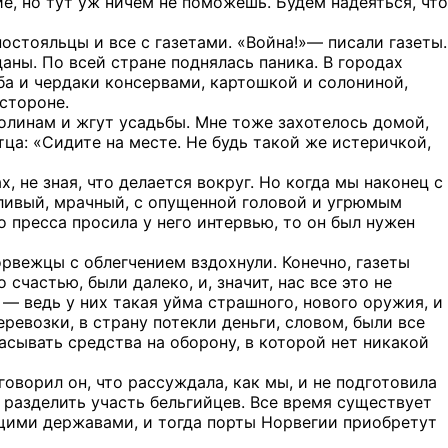
ие, но тут уж ничем не поможешь. Будем надеяться, что
остояльцы и все с газетами. «Война!»— писали газеты.
аны. По всей стране поднялась паника. В городах
ба и чердаки консервами, картошкой и солониной,
 стороне.
долинам и жгут усадьбы. Мне тоже захотелось домой,
тца: «Сидите на месте. Не будь такой же истеричкой,
, не зная, что делается вокруг. Но когда мы наконец с
аливый, мрачный, с опущенной головой и угрюмым
о пресса просила у него интервью, то он был нужен
рвежцы с облегчением вздохнули. Конечно, газеты
счастью, были далеко, и, значит, нас все это не
 — ведь у них такая уйма страшного, нового оружия, и
ревозки, в страну потекли деньги, словом, были все
асывать средства на оборону, в которой нет никакой
говорил он, что рассуждала, как мы, и не подготовила
разделить участь бельгийцев. Все время существует
щими державами, и тогда порты Норвегии приобретут