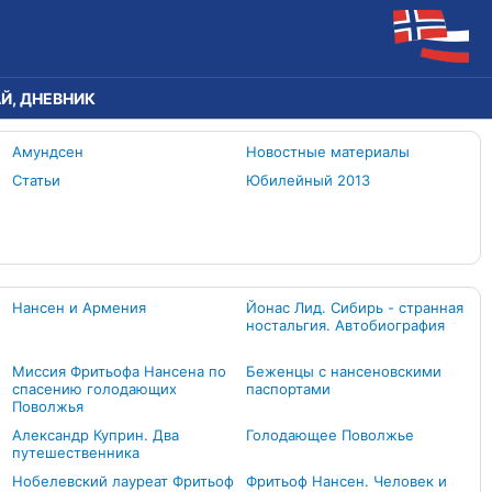
Й, ДНЕВНИК
Амундсен
Новостные материалы
Статьи
Юбилейный 2013
Нансен и Армения
Йонас Лид. Сибирь - странная
ностальгия. Автобиография
Миссия Фритьофа Нансена по
Беженцы с нансеновскими
спасению голодающих
паспортами
Поволжья
Александр Куприн. Два
Голодающее Поволжье
путешественника
Нобелевский лауреат Фритьоф
Фритьоф Нансен. Человек и