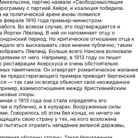
 Миккельсена, партию назвали «Свободомыслящие
рограмму с партией Хейре, и коалиция победила.
а на политической арене вновь появился
в феврале 1910 года премьер-министром.
работе. Во всяком случае, это подтверждается и
 Йорген Лѐвланд. В ней он напоминает отцу о
лондонский период. Но критическое отношение отца к
ждало его высказывать свое мнение публично; таким
изобразить Лѐвланд. Больше всего Нансена волновали
далеким от него. Например, в 1913 году он пишет
о реставрации Акерсхуса и очень обстоятельно
нных памятников. Он отвергает романтическое желание
естве предостерегающего примера приводит бергенский
ся — так сам он всегда объяснял свое неожиданное
 например, взаимоотношения между Христианийским
ыковые споры.
ная с 1913 года она стала определять его
ая и публично, и в кулуарах. Вооруженные силы
и. Говорилось об этом без конца, но ничего не
ащищать свою страну у тех, на кого возложена
но пытаться отразить нападение великой державы,
епления обороны страны. Такое безнадежное