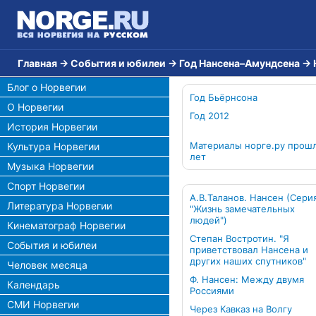
Главная
→
События и юбилеи
→
Год Нансена–Амундсена
→
Блог о Норвегии
Год Бьёрнсона
О Норвегии
Год 2012
История Норвегии
Материалы норге.ру прош
Культура Норвегии
лет
Музыка Норвегии
Спорт Норвегии
А.В.Таланов. Нансен (Сери
Литература Норвегии
"Жизнь замечательных
людей")
Кинематограф Норвегии
Степан Востротин. "Я
События и юбилеи
приветствовал Нансена и
других наших спутников"
Человек месяца
Ф. Нансен: Между двумя
Календарь
Россиями
СМИ Норвегии
Через Кавказ на Волгу