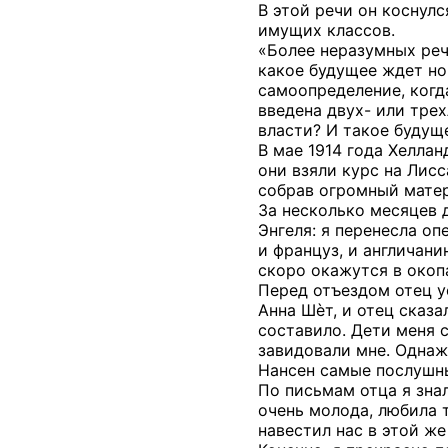
В этой речи он коснул
имущих классов.
«Более неразумных реч
какое будущее ждет но
самоопределение, когда
введена двух- или тре
власти? И такое будущ
В мае 1914 года Хелла
они взяли курс на Лис
собрав огромный матер
За несколько месяцев 
Энгеля: я перенесла оп
и француз, и англичани
скоро окажутся в окоп
Перед отъездом отец ус
Анна Шѐт, и отец сказа
составило. Дети меня 
завидовали мне. Однаж
Нансен самые послушн
По письмам отца я знал
очень молода, любила 
навестил нас в этой же