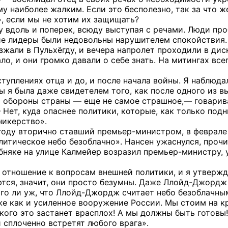
у наиболее жалким. Если это бесполезно, так за что ж
, если мы не хотим их защищать?
у вдоль и поперек, всюду выступая с речами. Люди про
ие лидеры были недовольны нарушителем спокойствия
зжали в Пульхёгду, и вечера напролет проходили в дис
о, и они громко давали о себе знать. На митингах все
туплениях отца и до, и после начала войны. Я наблюда
 я была даже свидетелем того, как после одного из вы
 обороны страны — еще не самое страшное,— говаривал
 Нет, куда опаснее политики, которые, как только под
никерство».
3 году вторично ставший премьер-министром, в феврал
итическое небо безоблачно». Нансен ужаснулся, прочит
бняке на улице Калмейер возразил премьер-министру, у
 отношение к вопросам внешней политики, и я утвержд
тся, значит, они просто безумны. Даже Ллойд-Джордж
ого ли уж, что Ллойд-Джордж считает небо безоблачн
 же как и усиленное вооружение России. Мы стоим на к
 кого это застанет врасплох! А мы должны быть готовы
 сплоченно встретят любого врага».