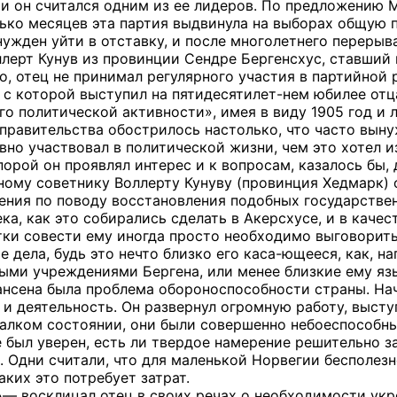
и он считался одним из ее лидеров. По предложению
лько месяцев эта партия выдвинула на выборах общую п
нужден уйти в отставку, и после многолетнего перерыв
ерт Кунув из провинции Сендре Бергенсхус, ставший 
о, отец не принимал регулярного участия в партийной 
 с которой выступил на пятидесятилет-нем юбилее отца
го политической активности», имея в виду 1905 год и 
правительства обострилось настолько, что часто выну
ивно участвовал в политической жизни, чем это хотел 
орой он проявлял интерес и к вопросам, казалось бы, 
ому советнику Воллерту Кунуву (провинция Хедмарк) 
ения по поводу восстановления подобных государстве
ка, как это собирались сделать в Акерсхусе, и в кач
тки совести ему иногда просто необходимо выговорить
е дела, будь это нечто близко его каса-ющееся, как,
ыми учреждениями Бергена, или менее близкие ему яз
ансена была проблема обороноспособности страны. Начи
и деятельность. Он развернул огромную работу, выступ
алком состоянии, они были совершенно небоеспособным
е был уверен, есть ли твердое намерение решительно з
о. Одни считали, что для маленькой Норвегии бесполез
аких это потребует затрат.
— восклицал отец в своих речах о необходимости укр