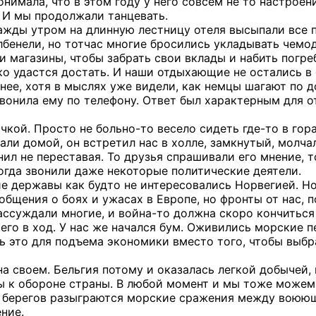
онимала, что в этом году у него совсем не то настроен
. И мы продолжали танцевать.
нажды утром на длинную лестницу отеля высыпали все п
лбенели, но тотчас многие бросились укладывать чемод
и магазины, чтобы забрать свои вклады и набить погре
ко удастся достать. И наши отдыхающие не остались в
нее, хотя в мыслях уже видели, как немцы шагают по 
звонила ему по телефону. Ответ был характерным для о
чкой. Просто не больно-то весело сидеть где-то в горах
али домой, он встретил нас в холле, замкнутый, молч
ил не переставая. То друзья спрашивали его мнение, т
огда звонили даже некоторые политические деятели.
ие державы как будто не интересовались Норвегией. Но
бщения о боях и ужасах в Европе, но фронты от нас, по 
рассуждали многие, и война-то должна скоро кончиться
его в ход. У нас же начался бум. Оживились морские пе
ь это для подъема экономики вместо того, чтобы выбр
а своем. Бельгия потому и оказалась легкой добычей, 
 к обороне страны. В любой момент и мы тоже можем 
х берегов разыграются морские сражения между воюю
ние.