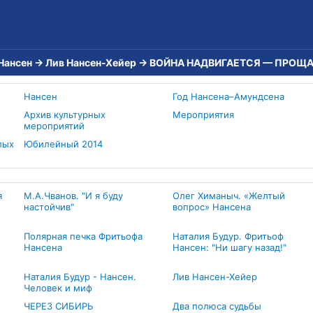
Нансен
→
Лив Нансен-Хейер
→
ВОЙНА НАДВИГАЕТСЯ — ПРОЩА
Нансен
Год Нансена–Амундсена
Архив культурных
Мероприятия
мероприятий
лых
Юбилейный 2014
я
М.А.Чванов. "И я буду
Олег Химаныч. «Желтый
настойчив"
вопрос» Нансена
Полярная печка Фритьофа
Наталия Будур. Фритьоф
Нансена
Нансен: "Ни шагу назад!"
Наталия Будур - Нансен.
Лив Нансен-Хейер
Человек и миф
ЧЕРЕЗ СИБИРЬ
Два полюса судьбы