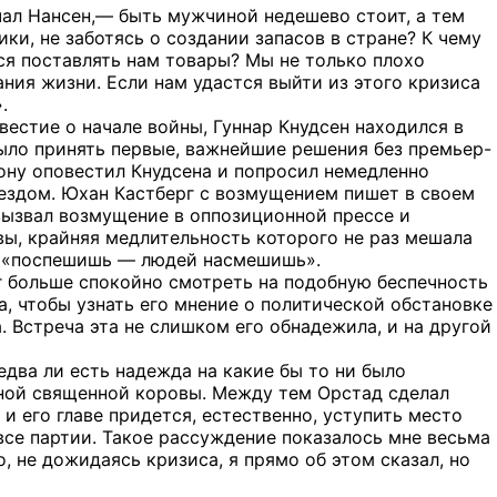
чал Нансен,— быть мужчиной недешево стоит, а тем
и, не заботясь о создании запасов в стране? К чему
ся поставлять нам товары? Мы не только плохо
ия жизни. Если нам удастся выйти из этого кризиса
.
вестие о начале войны, Гуннар Кнудсен находился в
ыло принять первые, важнейшие решения без премьер-
фону оповестил Кнудсена и попросил немедленно
поездом. Юхан Кастберг с возмущением пишет в своем
 вызвал возмущение в оппозиционной прессе и
авы, крайняя медлительность которого не раз мешала
о: «поспешишь — людей насмешишь».
ог больше спокойно смотреть на подобную беспечность
да, чтобы узнать его мнение о политической обстановке
 Встреча эта не слишком его обнадежила, и на другой
два ли есть надежда на какие бы то ни было
нной священной коровы. Между тем Орстад сделал
 и его главе придется, естественно, уступить место
все партии. Такое рассуждение показалось мне весьма
, не дожидаясь кризиса, я прямо об этом сказал, но