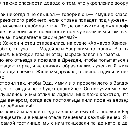
ся также опасности довода о том, что укрепление воо
ей никогда я не слышал,— говорил он.— Имущие классы
рвежского рабочего, если страна попадет под чужезем
 исчезнет свобода слова. Тогда окончится время профс
хлетняя воинская повинность под чужеземным игом, в ч
ее вы предлагаете своим детям?»
нд-Хансен и отец отправились на судне «Армауэр Хансе
сабон, оттуда — к Мадейре и Азорским островам. В эт
иал. В каждой гавани отец набрасывался на газеты.
до его отъезда я поехала в Дрезден, чтобы попытатьс
ерацию горла, и на связках образовались узелки. Я жи
н и один немец. Жили мы дружно, отлично ладили, и ни
ах.
троил так, чтобы Одд, Имми и я провели лето в Валдре
л, что так для него будет спокойнее. Он поручил мне 
слушались, и мы отлично ладили. Мне даже кажется, чт
ды вечером, когда все постояльцы пили кофе на веранд
ые ребятишки!»
а, какой мрачной представлялась ему обстановка в Евр
танцевать, а в нашем отеле танцевали каждый вечер. Я
 самой гостинице, мы с ним танцевали па-де-катр, в дв