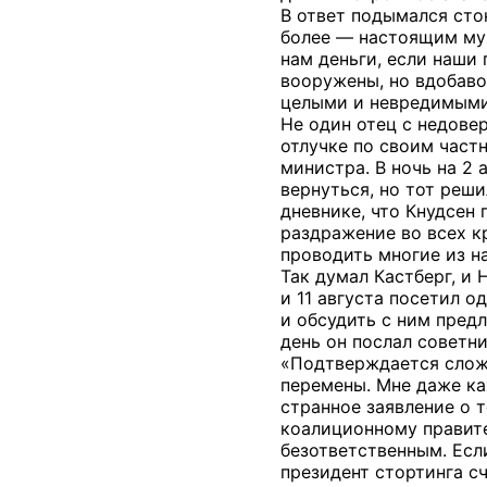
В ответ подымался сто
более — настоящим муж
нам деньги, если наши
вооружены, но вдобаво
целыми и невредимыми, 
Не один отец с недовер
отлучке по своим част
министра. В ночь на 2
вернуться, но тот реш
дневнике, что Кнудсен 
раздражение во всех к
проводить многие из н
Так думал Кастберг, и
и 11 августа посетил о
и обсудить с ним пред
день он послал советн
«Подтверждается сложи
перемены. Мне даже ка
странное заявление о т
коалиционному правите
безответственным. Если
президент стортинга сч