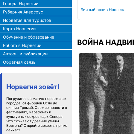
Города Норвегии
Личный архив Нансена
Губерния Акерсхус
Норвегия для туристов
Карта Норвегии
Обучение и образование
ВОЙНА НАДВИ
Работа в Норвегии
Авторы и публикации
Обратная связь
Норвегия зовёт!
Погрузитесь в магию норвежских
городов: от фьордов Осло до
сияния Тромсё. Свежие новости о
фестивалях, марафонах и
культурных сокровищах Севера.
Что скрывают древние улицы
Бергена? Откройте секреты прямо
сейчас!