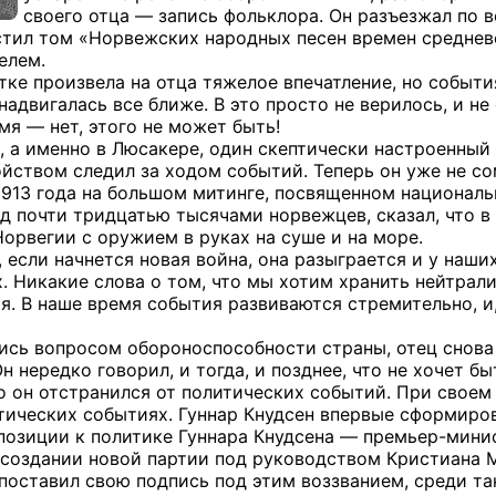
своего отца — запись фольклора. Он разъезжал по вс
стил том «Норвежских народных песен времен средне
елем.
тке произвела на отца тяжелое впечатление, но событи
надвигалась все ближе. В это просто не верилось, и 
мя — нет, этого не может быть!
, а именно в Люсакере, один скептически настроенный 
ством следил за ходом событий. Теперь он уже не со
1913 года на большом митинге, посвященном националь
ед почти тридцатью тысячами норвежцев, сказал, что 
Норвегии с оружием в руках на суше и на море.
о, если начнется новая война, она разыграется и у наши
 Никакие слова о том, что мы хотим хранить нейтралит
. В наше время события развиваются стремительно, и,
ись вопросом обороноспособности страны, отец снова у
н нередко говорил, и тогда, и позднее, что не хочет б
то он отстранился от политических событий. При своем
тических событиях. Гуннар Кнудсен впервые сформирова
ппозиции к политике Гуннара Кнудсена — премьер-минис
 создании новой партии под руководством Кристиана 
оставил свою подпись под этим воззванием, среди так