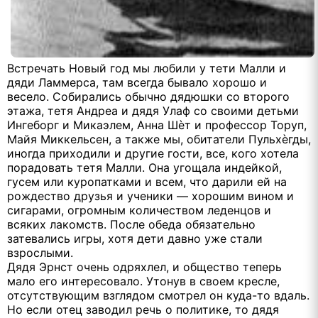
Встречать Новый год мы любили у тети Малли и
дяди Ламмерса, там всегда бывало хорошо и
весело. Собирались обычно дядюшки со второго
этажа, тетя Андреа и дядя Улаф со своими детьми
Ингеборг и Микаэлем, Анна Шѐт и профессор Торуп,
Майя Миккельсен, а также мы, обитатели Пульхѐгды,
иногда приходили и другие гости, все, кого хотела
порадовать тетя Малли. Она угощала индейкой,
гусем или куропатками и всем, что дарили ей на
рождество друзья и ученики — хорошим вином и
сигарами, огромным количеством леденцов и
всяких лакомств. После обеда обязательно
затевались игры, хотя дети давно уже стали
взрослыми.
Дядя Эрнст очень одряхлел, и общество теперь
мало его интересовало. Утонув в своем кресле,
отсутствующим взглядом смотрел он куда-то вдаль.
Но если отец заводил речь о политике, то дядя