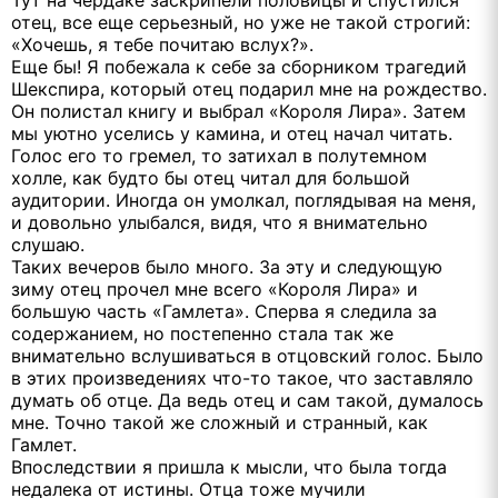
отец, все еще серьезный, но уже не такой строгий:
«Хочешь, я тебе почитаю вслух?».
Еще бы! Я побежала к себе за сборником трагедий
Шекспира, который отец подарил мне на рождество.
Он полистал книгу и выбрал «Короля Лира». Затем
мы уютно уселись у камина, и отец начал читать.
Голос его то гремел, то затихал в полутемном
холле, как будто бы отец читал для большой
аудитории. Иногда он умолкал, поглядывая на меня,
и довольно улыбался, видя, что я внимательно
слушаю.
Таких вечеров было много. За эту и следующую
зиму отец прочел мне всего «Короля Лира» и
большую часть «Гамлета». Сперва я следила за
содержанием, но постепенно стала так же
внимательно вслушиваться в отцовский голос. Было
в этих произведениях что-то такое, что заставляло
думать об отце. Да ведь отец и сам такой, думалось
мне. Точно такой же сложный и странный, как
Гамлет.
Впоследствии я пришла к мысли, что была тогда
недалека от истины. Отца тоже мучили