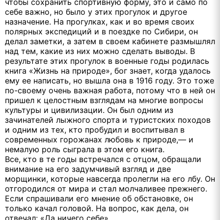
чтобы сохранить спортивную форму, это и само по
себе важно, но было у этих прогулок и другое
назначение. На прогулках, как и во время своих
полярных экспедиций и в поездке по Сибири, он
делал заметки, а затем в своем кабинете размышлял
над тем, какие из них можно сделать выводы. В
результате этих прогулок в военные годы родилась
книга «Жизнь на природе», бог знает, когда удалось
ему ее написать, но вышла она в 1916 году. Это тоже
по-своему очень важная работа, потому что в ней он
пришел к целостным взглядам на многие вопросы
культуры и цивилизации. Он был одним из
зачинателей лыжного спорта и туристских походов
и одним из тех, кто пробудил и воспитывал в
современных горожанах любовь к природе,— и
немалую роль сыграла в этом его книга.
Все, кто в те годы встречался с отцом, обращали
внимание на его задумчивый взгляд и две
морщинки, которые навсегда пролегли на его лбу. Он
отгородился от мира и стал молчаливее прежнего.
Если спрашивали его мнение об обстановке, он
только качал головой. На вопрос, как дела, он
отвечал: «Да ничего себе».