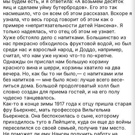
мы будем есть, и я ответила: «А возьмем десяток
яиц и сделаем уйму бутербродов». Его это так
насмешило, что он всем об этом рассказал. Вскоре я
узнала, что весь город говорит об этом как о
примере «непритязательности детей Нансена». Я
только надеялась, что отец об этом не узнает.
Хуже обстояло дело с напитками. Большинство из
нас прекрасно обходилось фруктовой водой, но был
среди нас и взрослый народ, и Доддо, например,
считал, что нам уже нужно что-то по-крепче.
Однажды он прислал нам большую корзину
красного вина и шерри, корзины хватило на два
вечера. Но, как бы то ни было,— с напитками или
без напитков — мне было ясно: лучше всего весе-
литься дома. Большой продолговатый холл был
словно создан для приема гостей, и на его полу
чудесно танцевалось.
Как-то в конце зимы 1917 года к отцу пришла старая
фру Бьеркнес, мать профессора Вильгельма
Бьеркнеса. Она беспокоилась о сыне, которому
приходилось туго в Лейпциге, куда он еще до войны
переселился со своей семьей, получив там место.
Не поможет ли ему Нансен получить работу на