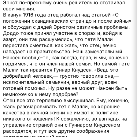
Эрнст по-прежнему очень решительно отстаивал
свои мнения.
В канун 1916 года отец работал над статьей «О
положении скандинавских стран до и после войны»
и обсуждал с дядей Эрнстом различные проблемы.
Доддо тоже принял участие в спорах и, войдя в
азарт, они так расшумелись, что тетя Малли
перестала смеяться: как жаль, что отец вечно
нападает на правительство. Наш замечательный
Нансен вообще-то, как всегда, прав, и мы, конечно,
гордимся, что он член нашей семьи. Но самой тете
Малли так нравится Гуннар Кнудсен. «Ведь это
добрейший человек,— грустно говорила она,—
исключительный семьянин, верный друг, всем
готовый помочь». Ну разве не может Нансен быть
немножечко к нему подобрее?
Отец все это терпеливо выслушивал. Ему, конечно,
жаль разочаровывать тетю Малли, но хорошие
качества в личной жизни не имеют к политике
никакого отношения! К сожалению, во взглядах на
управление страной они с Гуннаром Кнудсеном
расходятся, и тут все другие соображения
отступают на задний план.