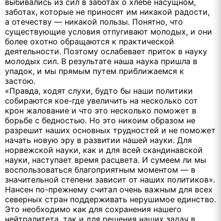
выбивались из сил в заботах о хлебе насущном,
заботах, которые не приносят им никакой радости,
а отечеству — никакой пользы. Понятно, что
существующие условия отпугивают молодых, и они
более охотно обращаются к практической
деятельности. Поэтому ослабевает приток в науку
молодых сил. В результате наша наука пришла в
упадок, и мы прямым путем приближаемся к
застою.
«Правда, ходят слухи, будто бы наши политики
собираются кое-где увеличить на несколько сот
крон жалование и что это несколько поможет в
борьбе с бедностью. Но это никоим образом не
разрешит наших основных трудностей и не поможет
начать новую эру в развитии нашей науки. Для
норвежской науки, как и для всей скандинавской
науки, наступает время расцвета. И сумеем ли мы
воспользоваться благоприятным моментом — в
значительной степени зависит от наших политиков».
Нансен по-прежнему считал очень важным для всех
северных стран поддерживать нерушимое единство.
Это необходимо как для сохранения нашего
нейтралитета, так и для решения наших задач в