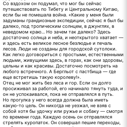
Со вздохом он подумал, что мог бы сейчас
путешествовать по Тибету и Центральному Китаю,
если бы не помешала война. «Какие у меня были
задуманы грандиозные экспедиции, сейчас я был бы
далеко, под тропическим солнцем, в джунглях, в
неведомом краю... Но зачем так далеко? Здесь
достаточно солнца и неба, и неоткрытого хватает —
и здесь есть великое лесное безлюдье и печаль
лесов. Люди не созданы для городской сутолоки.
Как легко договориться с простыми, естественными
людьми, живущими здесь, в горах, как они здоровы,
цельны и как красивы. Достаточно посмотреть на
любого встречного. А Бергльот с пастбища — где
еще встретишь такую королеву!».
Отец не мог жить без леса и гор. Если он долго
просиживал за работой, его начинало тянуть туда, и
он не успокаивался, пока не отправлялся в путь.
Но прогулка у него всегда должна была иметь
какую-то цель. Он никогда не уезжал, не взяв с
собой хотя бы удочку или ружье и собаку — смотря
по времени года. Каждую осень он отправлялся
стрелять куропаток. Он совершал пешие переходы,