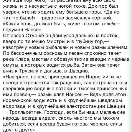
жизнь, и о несчастье с ногой тоже. Док-тор был
уверен, что не ходить ему больше в горы. «Да не
тут-то было!»— радостно засмеялся портной.
«Какая воля, должно быть, живет в этом теле!»—
подумал Нансен.
От озера Стуршѐ он двинулся дальше на восток,
вверх по течению Мистры и в глубину гор,—
навстречу новым рыбалкам и новым размышлениям.
По бесконечным сосновым лесам спокойно течет
река Клара, местами образуя тихие заводи и черные
омуты, в которых водится рыба. Затем она течет
вниз к Трусилу и дальше, в Швецию.
«Наверное, не все, приходящее из Норвегии, и не
всегда встречается так радушно, как встречают эти
сверкающие водяные потоки и тысячи принесенных
ими бревен,— размышлял Нансен.— Ведь доля этой
норвежской воды есть и в крупнейшем шведском
водопаде, и в крупнейшей электростанции Швеции
— Тролльхеттен. Господи, если бы наши маленькие
народы всегда видели, сколь многого мы можем
добиться, если всегда будем готовы черпать силы
друг в друге».