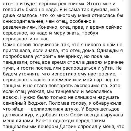
это-то и будет верным решением». Этого мне и
говорить было не надо. Я и сама так думала, мне
даже казалось, что ко многому мама отнеслась бы
снисходительнее, чем отец, особенно к
развлечениям. Конечно, отец прав, и время сейчас
серьезное, но надо и меру знать, требуя
серьезности от нас.
Само собой получилось так, что я никого к нам не
приглашала, если знала, что отец дома. Однажды я
попробовала устроить вечеринку, но пока мы
танцевали, отец все время стоял в дверях мрачнее
тучи, и гости поспешили распрощаться и уйти. Не
будем уточнять, что испортило ему настроение,—
серьезность нашего времени или мой партнер по
танцам. Я не стала повторять эксперимента. Зато
если отец уезжал, мы танцевали и веселились
вовсю. Нужно было только не слишком нарушать
семейный бюджет. Поломав голову, я обнаружила,
что яйца — великолепная штука. У Вереншельдов
держали кур, и добрая тетя Софи всегда выручала
меня яйцами. Как-то однажды перед таким
танцевальным вечером Дагфин спросил у меня, что