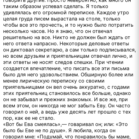
таким образом успевал сделать. Я только
удивлялась его огромной переписке. Каждое утро
целая груда писем вырастала на столе, только
чтобы все это прочесть, и то нужно было потратить
несколько часов. Но я знаю, что он отвечал
решительно на все. Никто не должен был ждать от
него ответа напрасно. Некоторые деловые ответы
он диктовал секретарю, а сам только подписывался,
но всем друзьям и приятельницам отвечал лично, и
эти ответы не носят следов спешки. При чтении
создается впечатление, что писать все эти письма
было для него удовольствием. Обширную более или
менее лирическую переписку со своими
приятельницами он вел очень аккуратно, с годами
этих приятельниц становилось все больше, однако
он не забывал и прежних знакомых. И все же, при
всем этом, он никогда не мог забыть Еву. Он часто
говорил о ней, а ведь уже десять лет прошло с тех
пор, как ее не стало.
«Вот бы Ева смеялась»,— говаривал он; или: «Это
было бы Еве не по душе». Я любила, когда он
говорил мне: «Подумай, что понравилось бы маме,