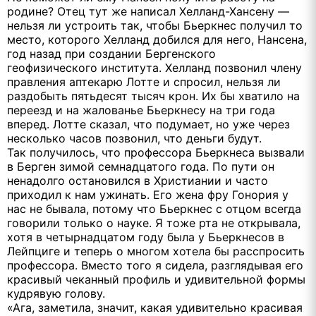
родине? Отец тут же написал Хелланд-Хансену —
нельзя ли устроить так, чтобы Бьеркнес получил то
место, которого Хелланд добился для него, Нансена,
год назад при создании Бергенского
геофизического института. Хелланд позвонил члену
правления аптекарю Лотте и спросил, нельзя ли
раздобыть пятьдесят тысяч крон. Их бы хватило на
переезд и на жалованье Бьеркнесу на три года
вперед. Лотте сказал, что подумает, но уже через
несколько часов позвонил, что деньги будут.
Так получилось, что профессора Бьеркнеса вызвали
в Берген зимой семнадцатого года. По пути он
ненадолго остановился в Христиании и часто
приходил к нам ужинать. Его жена фру Гонория у
нас не бывала, потому что Бьеркнес с отцом всегда
говорили только о науке. Я тоже рта не открывала,
хотя в четырнадцатом году была у Бьеркнесов в
Лейпциге и теперь о многом хотела бы расспросить
профессора. Вместо того я сидела, разглядывая его
красивый чеканный профиль и удивительной формы
кудрявую голову.
«Ага, заметила, значит, какая удивительно красивая