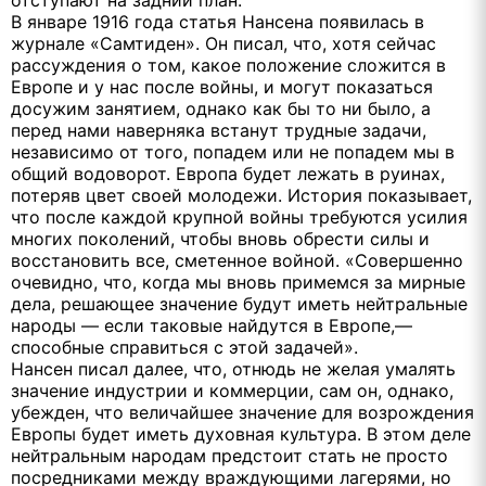
В январе 1916 года статья Нансена появилась в
журнале «Самтиден». Он писал, что, хотя сейчас
рассуждения о том, какое положение сложится в
Европе и у нас после войны, и могут показаться
досужим занятием, однако как бы то ни было, а
перед нами наверняка встанут трудные задачи,
независимо от того, попадем или не попадем мы в
общий водоворот. Европа будет лежать в руинах,
потеряв цвет своей молодежи. История показывает,
что после каждой крупной войны требуются усилия
многих поколений, чтобы вновь обрести силы и
восстановить все, сметенное войной. «Совершенно
очевидно, что, когда мы вновь примемся за мирные
дела, решающее значение будут иметь нейтральные
народы — если таковые найдутся в Европе,—
способные справиться с этой задачей».
Нансен писал далее, что, отнюдь не желая умалять
значение индустрии и коммерции, сам он, однако,
убежден, что величайшее значение для возрождения
Европы будет иметь духовная культура. В этом деле
нейтральным народам предстоит стать не просто
посредниками между враждующими лагерями, но