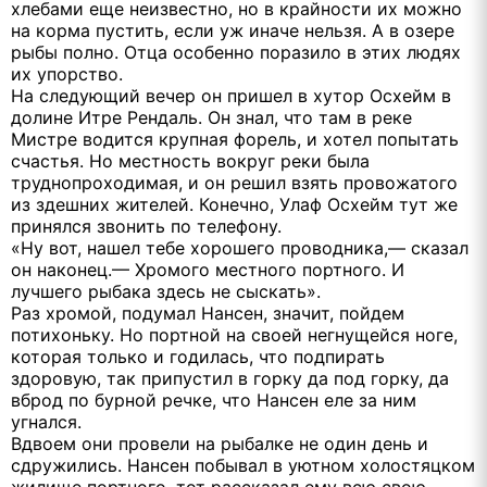
хлебами еще неизвестно, но в крайности их можно
на корма пустить, если уж иначе нельзя. А в озере
рыбы полно. Отца особенно поразило в этих людях
их упорство.
На следующий вечер он пришел в хутор Осхейм в
долине Итре Рендаль. Он знал, что там в реке
Мистре водится крупная форель, и хотел попытать
счастья. Но местность вокруг реки была
труднопроходимая, и он решил взять провожатого
из здешних жителей. Конечно, Улаф Осхейм тут же
принялся звонить по телефону.
«Ну вот, нашел тебе хорошего проводника,— сказал
он наконец.— Хромого местного портного. И
лучшего рыбака здесь не сыскать».
Раз хромой, подумал Нансен, значит, пойдем
потихоньку. Но портной на своей негнущейся ноге,
которая только и годилась, что подпирать
здоровую, так припустил в горку да под горку, да
вброд по бурной речке, что Нансен еле за ним
угнался.
Вдвоем они провели на рыбалке не один день и
сдружились. Нансен побывал в уютном холостяцком
жилище портного, тот рассказал ему всю свою