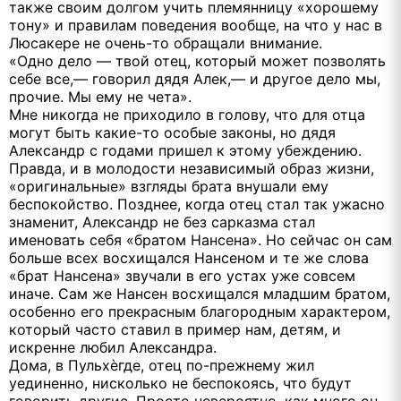
также своим долгом учить племянницу «хорошему
тону» и правилам поведения вообще, на что у нас в
Люсакере не очень-то обращали внимание.
«Одно дело — твой отец, который может позволять
себе все,— говорил дядя Алек,— и другое дело мы,
прочие. Мы ему не чета».
Мне никогда не приходило в голову, что для отца
могут быть какие-то особые законы, но дядя
Александр с годами пришел к этому убеждению.
Правда, и в молодости независимый образ жизни,
«оригинальные» взгляды брата внушали ему
беспокойство. Позднее, когда отец стал так ужасно
знаменит, Александр не без сарказма стал
именовать себя «братом Нансена». Но сейчас он сам
больше всех восхищался Нансеном и те же слова
«брат Нансена» звучали в его устах уже совсем
иначе. Сам же Нансен восхищался младшим братом,
особенно его прекрасным благородным характером,
который часто ставил в пример нам, детям, и
искренне любил Александра.
Дома, в Пульхѐгде, отец по-прежнему жил
уединенно, нисколько не беспокоясь, что будут
говорить другие. Просто невероятно, как много он