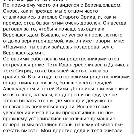
По-прежнему часто он виделся с Вереншельдом.
Снова, как и прежде, мы с отцом часто
сталкивались в ателье Старого Эрика, и, как и
прежде, отец бывал этим очень доволен. Он всегда
ратовал за то, чтобы я почаще заходила к
Вереншельдам. Бывало, не успею я после летнего
отдыха вернуться домой, как он уже говорит мне:
«Я думаю, ты сразу зайдешь поздороваться с
Вереншельдами».
Со своими собственными родственниками отец
встречался реже. Тетя Ида переселилась в Данию, а
тетя Сигрид тоже большей частью жила за
границей. В эти годы с отцовскими родственниками
поддерживала связь я, больше всего с дядей
Александром и тетей Эйли. До войны они вывозили
меня в свет, на балы, во дворец и всюду, где не
желал бывать отец и где молодой девушке не
полагалось появляться одной. Все светские
увеселения из-за войны прекратились, но по-
прежнему устраивались небольшие домашние
вечера, и мы остались верны нашему обычаю вы-
езжать вместе. Мои дорогие дядя и тетя считали