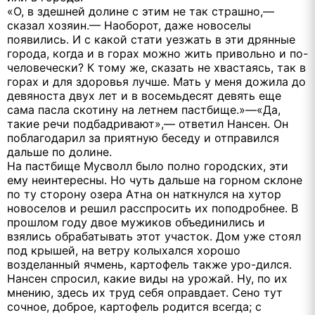
«О, в здешней долине с этим не так страшно,—
сказал хозяин.— Наоборот, даже новоселы
появились. И с какой стати уезжать в эти дрянные
города, когда и в горах можно жить привольно и по-
человечески? К тому же, сказать не хвастаясь, так в
горах и для здоровья лучше. Мать у меня дожила до
девяноста двух лет и в восемьдесят девять еще
сама пасла скотину на летнем пастбище.»—«Да,
такие речи подбадривают»,— ответил Нансен. Он
поблагодарил за приятную беседу и отправился
дальше по долине.
На пастбище Мусволл было полно городских, эти
ему неинтересны. Но чуть дальше на горном склоне
по ту сторону озера Атна он наткнулся на хутор
новоселов и решил расспросить их поподробнее. В
прошлом году двое мужиков объединились и
взялись обрабатывать этот участок. Дом уже стоял
под крышей, на ветру колыхался хорошо
возделанный ячмень, картофель также уро-дился.
Нансен спросил, какие виды на урожай. Ну, по их
мнению, здесь их труд себя оправдает. Сено тут
сочное, доброе, картофель родится всегда; с