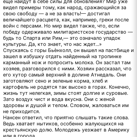
еще найдут в себе силы для обновления? Мир уже
видел примеры тому, как народ, сражающийся за
свою свободу — а не за власть!— достигал
величайшего расцвета, как, например, греки после
войн с персами. Но мир видел также, что, если
победу одерживало милитаристское государство —
будь то Спарта или Рим,— это означало упадок
культуры. Да, кто знает, что нас ждет...»
Спускаясь с горы Бьѐнхолл, он вышел на пастбище и
зашел в избушку отдать найденный на тропинке
карманный нож и попросить молока. Он застал там
хозяев, разговорился с ними. Хозяин рассказал, что
его хутор самый верхний в долине Атнедаль. Они
заготовляют сено и зеленые корма, хлеб и
картофель не родятся так высоко в горах. Конечно,
жизнь тут нелегкая, зимы стоят долгие и суровые.
Зато воздух чист и вода вкусна. Они с женой
здоровы и душой и телом. Словом, жаловаться им
не приходится.
Нансен ответил, что приятно слышать такие слова.
Ведь хватает нытиков, особенно жалующихся на
крестьянскую долю. Молодежь уезжает в Америку
или в города.