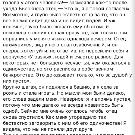
голова у этого человека!— засмеялся как-то после
ухода Бьеркнеса отец.— Что ж, я с тобой согласен».
Возможно, и глупо было жалеть отца за то, что он
все время сидит дома и не видит людей. И уж,
конечно, глупо было сказать ему об этом. Я
пожалела о своих словах сразу же, как только они
сорвались у меня с языка однажды вечером. Отец
нахмурился, вид у него стал озабоченный, и он
сперва хотел уйти, не ответив, но пересилил себя и
вернулся: «У разных людей и счастье разное. Для
некоторых нет большего несчастья, чем оказаться в
одиночестве, но это расписка в собственном
банкротстве. Это доказывает только, что за душой у
них пусто».
Крупно шагая, он поднялся в башню, а я села за
рояль и стала играть. Но мысли мои были далеко,
его слова задели меня. Наверное, я и впрямь пустая,
потому что мне далеко не всегда нравилось быть
одной. Сейчас мне очень хотелось, чтобы отец
снова спустился. Как меня угораздило так
бестактно заговорить с ним об его одиночестве! Я
видела, что мы не поняли друг друга.
Тут на чердаке заскрипели половицы и спустился