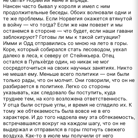
Нансен часто бывал у короля и имел с ним
продолжительные беседы. Обоих волновали одни и
те же проблемы. Если Норвегия окажется втянутой
в войну — что тогда? Если же нам повезет и мы
останемся в стороне — что будет, если наши гавани
заблокируют? Готовы ли мы к такой ситуации?
Имми и Одд отправились со мною на лето в горы.
Коре, который собирался стать лесоводом, уехал
далеко в леса, к северу от Стейнкьера. Отец
остался в Пульхѐгде один, но никак не мог
сосредоточиться на своих научных занятиях. Никто
не мешал ему. Меньше всего политики — они были
только рады, что он молчит. Они говорили, что он не
разбирается в политике. Легко со стороны
указывать, как следовало бы поступить, куда
труднее тем, на кого возложена ответственность.
У отца были острые углы, и время не сгладило их. К
тому же обтекаемость была вовсе не в его
характере. И до того надоела ему эта обтекаемость,
встречавшаяся вокруг на каждом шагу, что он не
выдержал и отправился в горы глотнуть свежего
воздуха. Как-то в июле мы получили от него