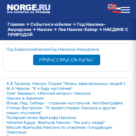
Главная
→
События и юбилеи
→
Год Нансена–
Амундсена
→
Нансен
→
Лив Нансен-Хейер
→
НАЕДИНЕ С
ПРИРОДОЙ
Год Бьёрнсона
Нансен
Год Нансена–Амундсена
РЎРјРѕС‚СЂРµС‚СЊ РµС‰С‘
А.В.Таланов. Нансен (Серия "Жизнь замечательных людей")
М.А.Чванов. "И я буду настойчив"
Олег Химаныч. «Желтый вопрос» Нансена
Нансен и Армения
Йонас Лид. Сибирь - странная ностальгия. Автобиография
Степан Востротин. "Я приветствовал Нансена и других
наших спутников"
Полярная печка Фритьофа Нансена
Наталия Будур. Фритьоф Нансен: "Ни шагу назад!"
Миссия Фритьофа Нансена по спасению голодающих
Поволжья