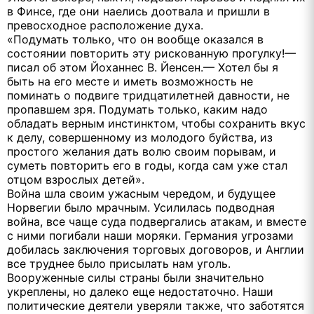
в Финсе, где они наелись доотвала и пришли в
превосходное расположение духа.
«Подумать только, что он вообще оказался в
состоянии повторить эту рискованную прогулку!—
писал об этом Йоханнес В. Йенсен.— Хотел бы я
быть на его месте и иметь возможность не
поминать о подвиге тридцатилетней давности, не
пропавшем зря. Подумать только, каким надо
обладать верным инстинктом, чтобы сохранить вкус
к делу, совершенному из молодого буйства, из
простого желания дать волю своим порывам, и
суметь повторить его в годы, когда сам уже стал
отцом взрослых детей».
Война шла своим ужасным чередом, и будущее
Норвегии было мрачным. Усилилась подводная
война, все чаще суда подвергались атакам, и вместе
с ними погибали наши моряки. Германия угрозами
добилась заключения торговых договоров, и Англии
все труднее было присылать нам уголь.
Вооруженные силы страны были значительно
укреплены, но далеко еще недостаточно. Наши
политические деятели уверяли также, что заботятся