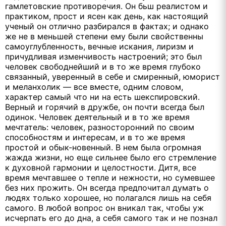
гамлетовские противоречия. Он бьш реалистом и
практиком, прост и ясен как день, как настоящий
ученый он отлично разбирался в фактах; и однако
же не в меньшей степени ему были свойственны
самоуглубленность, вечные искания, лиризм и
причудливая изменчивость настроений; это был
человек свободнейший и в то же время глубоко
связанный, уверенный в себе и смиренный, юморист
и меланхолик — все вместе, одним словом,
характер самый что ни на есть шекспировский.
Верный и горячий в дружбе, он почти всегда был
одинок. Человек деятельный и в то же время
мечтатель: человек, разносторонний по своим
способностям и интересам, и в то же время
простой и обык-новенный. В нем была огромная
жажда жизни, но еще сильнее было его стремление
к духовной гармонии и целостности. Дитя, все
время мечтавшее о тепле и нежности, но сумевшее
без них прожить. Он всегда предпочитал думать о
людях только хорошее, но полагался лишь на себя
самого. В любой вопрос он вникал так, чтобы уж
исчерпать его до дна, а себя самого так и не познал