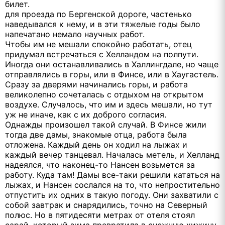
билет.
для проезда по Бергенской дороге, частенько
наведывался к нему, и в эти тяжелые годы было
напечатано немало научных работ.
Чтобы им не мешали спокойно работать, отец
придумал встречаться с Хелландом на полпути.
Иногда они останавливались в Халлингдале, но чаще
отправлялись в горы, или в Финсе, или в Хаугастель.
Сразу за дверями начинались горы, и работа
великолепно сочеталась с отдыхом на открытом
воздухе. Случалось, что им и здесь мешали, но тут
уж не иначе, как с их доброго согласия.
Однажды произошел такой случай. В Финсе жили
тогда две дамы, знакомые отца, работа была
отложена. Каждый день он ходил на лыжах и
каждый вечер танцевал. Началась метель, и Хелланд
надеялся, что наконец-то Нансен возьмется за
работу. Куда там! Дамы все-таки решили кататься на
лыжах, и Нансен сослался на то, что непростительно
отпустить их одних в такую погоду. Они захватили с
собой завтрак и снарядились, точно на Северный
полюс. Но в пятидесяти метрах от отеля стоял
сарай, который зима превратила в снежную хижину.