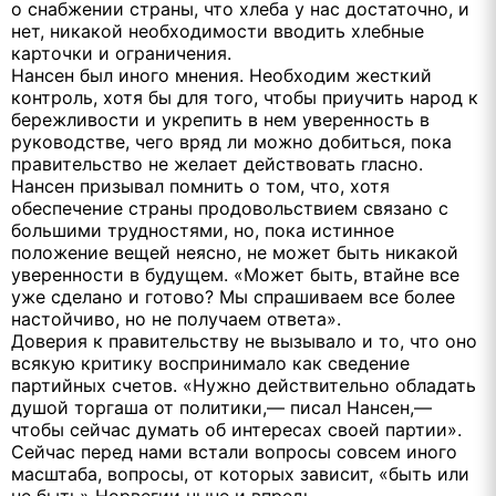
о снабжении страны, что хлеба у нас достаточно, и
нет, никакой необходимости вводить хлебные
карточки и ограничения.
Нансен был иного мнения. Необходим жесткий
контроль, хотя бы для того, чтобы приучить народ к
бережливости и укрепить в нем уверенность в
руководстве, чего вряд ли можно добиться, пока
правительство не желает действовать гласно.
Нансен призывал помнить о том, что, хотя
обеспечение страны продовольствием связано с
большими трудностями, но, пока истинное
положение вещей неясно, не может быть никакой
уверенности в будущем. «Может быть, втайне все
уже сделано и готово? Мы спрашиваем все более
настойчиво, но не получаем ответа».
Доверия к правительству не вызывало и то, что оно
всякую критику воспринимало как сведение
партийных счетов. «Нужно действительно обладать
душой торгаша от политики,— писал Нансен,—
чтобы сейчас думать об интересах своей партии».
Сейчас перед нами встали вопросы совсем иного
масштаба, вопросы, от которых зависит, «быть или
не быть» Норвегии ныне и впредь.