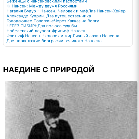
Беженцы с нансеновскими паспортами
Ф. Нансен: Между двумя Россиями
Наталия Будур - Нансен. Человек и миф
Лив Нансен-Хейер
Александр Куприн. Два путешественника
Голодающее Поволжье
Через Кавказ на Волгу
ЧЕРЕЗ СИБИРЬ
Два полюса судьбы
Нобелевский лауреат Фритьоф Нансен
Фритьоф Нансен. Человек и мир
Личный архив Нансена
Две норвежские биографии великого Нансена
НАЕДИНЕ С ПРИРОДОЙ