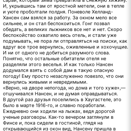
И, укрывшись там от яростной метели, они в тепле
и уюте проболтали полдня. Поневоле Хелланд-
Хансен сам взялся за работу. За окном мело все
сильнее, и он стал беспокоиться. Гонг позвал
обедать, а великих лыжников все нет и нет. Скоро
беспокойство охватило весь отель, и стали уже
подумывать, не пора ли отправляться на поиски, как
вдруг все трое вернулись, оживленные и хохочущие.
И ни от одного не добиться разумного слова.
Понятно, что остальные обитатели отеля не
разделяли этого веселья. И как только Нансен
додумался взять с собой дам в такую опасную
погоду! Ему просто незаслуженно повезло, что они
вернулись живыми и невредимыми.
«Верно, на дворе непогода, но дома и того хуже»,—
отшучивался Нансен, и не думая оправдываться.
В другой раз друзья поселились в Хаугастеле, это
было в марте 1916-го, и славно поработали.
Ежедневно они ходили на лыжах, ведя дорогой
ученые разговоры. Как-то вечером заглянули в
Финсе и, пока сидели в гостиной, глядя на
открывающийся из окон вид, Нансену пришла в