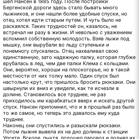
шел Нансен в 1885 году. После постройки
Бергенской дороги здесь стало бывать много
лыжников, и они нашли более удобные спуски, но
отец хотел идти старым путем. И чуть было не
раскаялся. Таких трудностей он, казалось, не
встречал ни разу в жизни. И невольно с уважением
вспомнил собственную молодость. Взяв лыжи под
мышку, они вырубали во льду ступеньки и
понемногу спускались. Отец нахваливал свою
единственную, зато надежную палку, которая глубже
врубалась в лед, чем две палки Клема с кольцами.
Они, вероятно, хороши на плоскогорье, но в такой
местности от них толку мало. Один спуск был
настолько крут, что пришлось бросить рюкзаки. Они
швырнули их вниз и увидели, как те исчезли в
долине. Становилось все труднее, не раз
приходилось им карабкаться вверх и искать другой
спуск. Нансен припомнил, что и в прошлый раз было
то же самое, но теперь это давалось ему куда
труднее.
Наконец они спустились и разыскали рюкзаки.
Потом лыжня вывела их на дно долины к станции
Упсете. Вскоре, пыхтя, подошел паровоз и поднял их