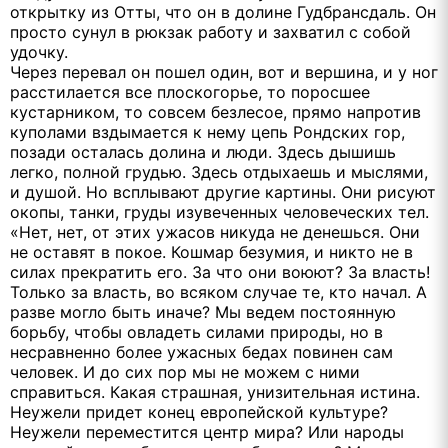
открытку из Отты, что он в долине Гудбрансдаль. Он
просто сунул в рюкзак работу и захватил с собой
удочку.
Через перевал он пошел один, вот и вершина, и у ног
расстилается все плоскогорье, то поросшее
кустарником, то совсем безлесое, прямо напротив
куполами вздымается к нему цепь Рондских гор,
позади осталась долина и люди. Здесь дышишь
легко, полной грудью. Здесь отдыхаешь и мыслями,
и душой. Но всплывают другие картины. Они рисуют
окопы, танки, груды изувеченных человеческих тел.
«Нет, нет, от этих ужасов никуда не денешься. Они
не оставят в покое. Кошмар безумия, и никто не в
силах прекратить его. За что они воюют? За власть!
Только за власть, во всяком случае те, кто начал. А
разве могло быть иначе? Мы ведем постоянную
борьбу, чтобы овладеть силами природы, но в
несравненно более ужасных бедах повинен сам
человек. И до сих пор мы не можем с ними
справиться. Какая страшная, унизительная истина.
Неужели придет конец европейской культуре?
Неужели переместится центр мира? Или народы