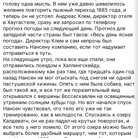
голову одна мысль. В нем уже давно шевелилось
желание повторить лыжный переход 1885 года, и
теперь он не устоял. Андреас Клем, директор отеля
в Хаугастеле, сразу же запросил по телефону
прогноз погоды на следующий день. Прогноз для
западной части страны был таков: «Весь день ясная
погода». Директор Клем и сам непрочь был
составить Нансену компанию, если тот надумает
отправиться в путь.
На следующее утро, пока все еще спали, они
отправились поездом к Халлингскейду,
расположенному как раз там, где тридцать один год
назад Нансен не мог отыскать под снегом ни одной
пастушеской хижины. Опять с ним была собака, наст
был такой же, и все тот же поразительный вид
открывался с вершины Воссескавлен на освещенные
утренним солнцем зубцы гор. Но вот начался спуск.
Нансен чувствовал, что тело его уже не так
тренированно, как в молодости. Спускаясь к озеру
Калдеватн, он не раз падал на крутых поворотах, и
все тело у него ломило. От этого озера можно было
выбрать более удобный маршрут, чем тот, которым