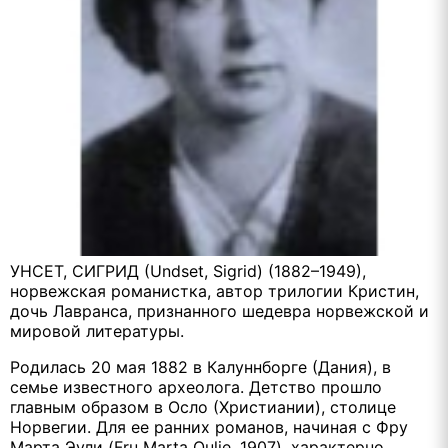
УНСЕТ, СИГРИД (Undset, Sigrid) (1882–1949),
норвежская романистка, автор трилогии Кристин,
дочь Лавранса, признанного шедевра норвежской и
мировой литературы.
Родилась 20 мая 1882 в Калуннборге (Дания), в
семье известного археолога. Детство прошло
главным образом в Осло (Христиании), столице
Норвегии. Для ее ранних романов, начиная с Фру
Марта Эули (Fru Marta Oulie, 1907), характерно