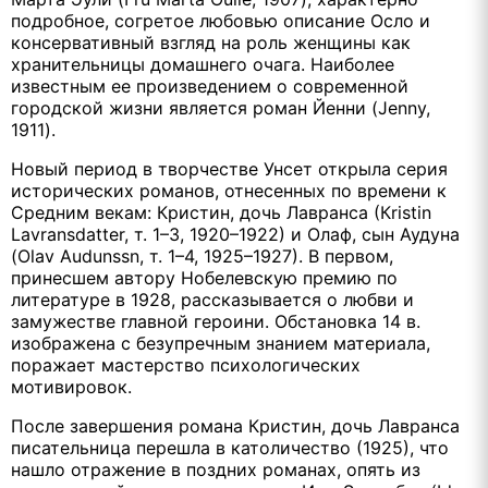
подробное, согретое любовью описание Осло и
консервативный взгляд на роль женщины как
хранительницы домашнего очага. Наиболее
известным ее произведением о современной
городской жизни является роман Йенни (Jenny,
1911).
Новый период в творчестве Унсет открыла серия
исторических романов, отнесенных по времени к
Средним векам: Кристин, дочь Лавранса (Кristin
Lavransdatter, т. 1–3, 1920–1922) и Олаф, сын Аудуна
(Olav Audunssn, т. 1–4, 1925–1927). В первом,
принесшем автору Нобелевскую премию по
литературе в 1928, рассказывается о любви и
замужестве главной героини. Обстановка 14 в.
изображена с безупречным знанием материала,
поражает мастерство психологических
мотивировок.
После завершения романа Кристин, дочь Лавранса
писательница перешла в католичество (1925), что
нашло отражение в поздних романах, опять из