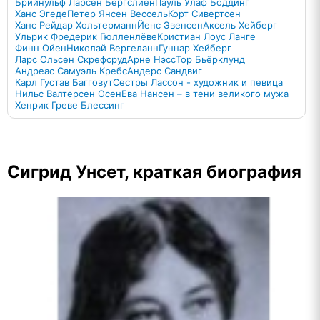
Брийнульф Ларсен Бергслиен
Пауль Улаф Боддинг
Ханс Эгеде
Петер Янсен Вессель
Корт Сивертсен
Ханс Рейдар Хольтерманн
Йенс Эвенсен
Аксель Хейберг
Ульрик Фредерик Гюлленлёве
Кристиан Лоус Ланге
Финн Ойен
Николай Вергеланн
Гуннар Хейберг
Ларс Ольсен Скрефсруд
Арне Нэсс
Тор Бьёрклунд
Андреас Самуэль Кребс
Андерс Сандвиг
Карл Густав Багговут
Сестры Лассон - художник и певица
Нильс Валтерсен Осен
Ева Нансен – в тени великого мужа
Хенрик Греве Блессинг
Сигрид Унсет, краткая биография