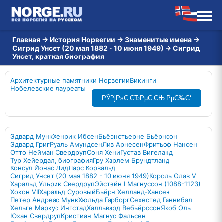
Главная
→
История Норвегии
→
Знаменитые имена
→
Сигрид Унсет (20 мая 1882 - 10 июня 1949)
→
Сигрид
Унсет, краткая биография
Архитектурные памятники Норвегии
Викинги
Нобелевские лауреаты
РЎРјРѕС‚СЂРµС‚СЊ РµС‰С‘
Эдвард Мунк
Хенрик Ибсен
Бьёрнстьерне Бьёрнсон
Эдвард Григ
Руаль Амундсен
Лив Арнесен
Фритьоф Нансен
Отто Нейман Свердруп
Соня Хени
Густав Вигеланд
Тур Хейердал, биография
Гру Харлем Брундтланд
Консул Йонас Лид
Ларс Корвальд
Сигрид Унсет (20 мая 1882 - 10 июня 1949)
Король Олав V
Харальд Ульрик Свердруп
Эйстейн I Магнуссон (1088-1123)
Хокон VII
Харальд Суровый
Бьёрн Хелланд-Хансен
Петер Андреас Мунк
Хюльда Гарборг
Сехестед Ганнибал
Хельге Маркус Ингстад
Халльвард Вебьёрссон
Якоб Оль
Юхан Свердруп
Кристиан Магнус Фальсен