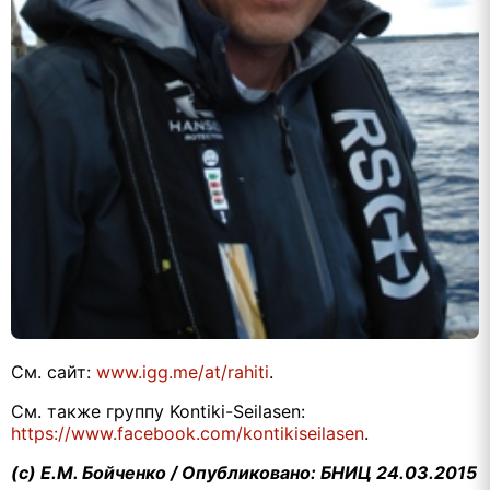
См. сайт:
www
.
igg
.
me
/
at
/
rahiti
.
См. также группу Kontiki-Seilasen:
https://www.facebook.com/kontikiseilasen
.
(с) Е.М. Бойченко / Опубликовано: БНИЦ 24.03.2015