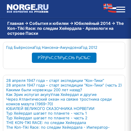
Главная
→
События и юбилеи
→
Юбилейный 2014
→
The
Kon-Tiki Race: по следам Хейердала - Археологи на
острове Пасхи
Год Бьёрнсона
Год Нансена–Амундсена
Год 2012
РЎРјРѕС‚СЂРµС‚СЊ РµС‰С‘
28 апреля 1947 года – старт экспедиции "Кон-Тики"
28 апреля 1947 года – старт экспедиции "Кон-Тики" (часть 2)
Какими были норвежцы 200 лет назад?
Как Эрик испугал акулу
Улав Хейердал и другие
Через Атлантический океан на связке тростника среди
комков мазута (1969–70)
ЮБИЛЕЙ ВЕЛИКОГО СКАЗОЧНИКА НОРВЕГИИ
Тур Хейердал шагает по планете - часть 1
Тур Хейердал шагает по планете - часть 2
THE KON-TIKI RACE: по следам Хейердала
Тhe Kon-Tiki Race: по следам Хейердала - Император-