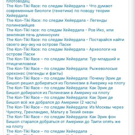
плотоводец
Тhe Kon-Tiki Race: по следам Хейердала - Что думают
современные биологи (генетики) по поводу теории
Хейердала
The Kon–Tiki Race: по следам Хейердала - Легенды
полинезийцев
The Kon-Tiki race: по следам Хейердала - Ров Ико, или
земляная печь длинноухих
Тhe Kon-Tiki Race: по следам Хейердала - Постарайся найти
своего аку-аку на острове Пасхи
The Kon-Tiki Race: по следам Хейердала - Археологи на
острове Пасхи
The Kon-Tiki Race – по следам Хейердала: Тур-младший и
птицечеловеки
The Kon-Tiki Race – по следам Хейердала: Рыжеволосые
орехонес (легенды и факты)
The Kon-Tiki Race – по следам Хейердала: Почему Эрик де
Бишоп решил добираться из Полинезии в Америку на плоту
The Kon-Tiki Race – по следам Хейердала: Как Эрик де
Бишоп добирался из Полинезии в Америку на плоту
The Kon-Tiki Race – по следам Хейердала: Как Эрик де
Бишоп всё же добрался до Америки (2 часть)
The Kon-Tiki Race – по следам Хейердала: Из Москвы через
Чукотку, Гренландию, Мальту в Тихий океан
The Kon-Tiki Race – по следам Хейердала: Как Эрик фон
Бишоп старался добраться от Америки до Таити опять же
на плоту
The Kon-Tiki Race – по следам Хейердала