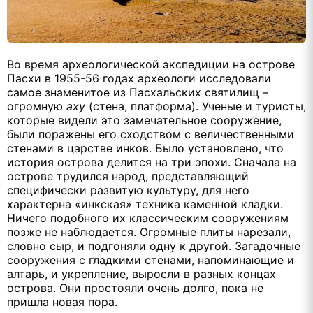
Во время археологической экспедиции на острове
Пасхи в 1955-56 годах археологи исследовали
самое знаменитое из Пасхальских святилищ –
огромную
аху
(стена, платформа).
Ученые и туристы,
которые видели это замечательное сооружение,
были поражены его сходством с величественными
стенами в царстве инков. Было установлено, что
история острова делится на три эпохи. Сначала на
острове трудился народ, представляющий
специфически развитую культуру, для него
характерна «инкская» техника каменной кладки.
Ничего подобного их классическим сооружениям
позже не наблюдается. Огромные плиты нарезали,
словно сыр, и подгоняли одну к другой. Загадочные
сооружения с гладкими стенами, напоминающие и
алтарь, и укрепление, выросли в разных концах
острова. Они простояли очень долго, пока не
пришла новая пора.