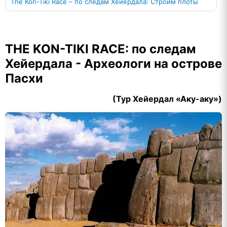
The Kon-Tiki Race – по следам Хейердала: Строим плоты
THE KON-TIKI RACE: по следам
Хейердала - Археологи на острове
Пасхи
(Тур Хейердал «Аку-аку»)