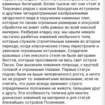
каменных богатырей. Более тысячи лет они стоят в
Тиауанако рядом с красным бородатым истуканом
и другими четырехгранными изображениями
загадочного вида в окружении каменных плит,
которые по своим огромным размерам и искусной
обработке не знают себе равных во всей инкской
империи. Разбирая кладку
аху,
мы нашли немало
частично разбитых изваяний необычного типа,
которые служили строительным камнем во втором
периоде, когда классические стены перестроили и
увенчали огромными истуканами. Создатели
красивых стен инкского стиля не были авторами
бюстов, которые прославили на весь свет остров
Пасхи. Они высекали изваяния попроще, с круглой
головой и огромными глазами. Первые статуи
подчас были не выше человеческого роста, и ничто
их не роднит со знаменитыми великанами, если не
считать, что руки всегда занимают строго
определенное положение на животе, пальцами друг
к другу. Эта особенность типична для многих
доинкских изваяний на материке и для статуй
ближайших островов Полинезии.