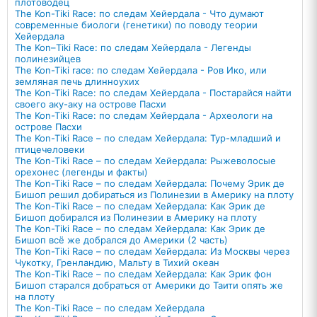
плотоводец
Тhe Kon-Tiki Race: по следам Хейердала - Что думают
современные биологи (генетики) по поводу теории
Хейердала
The Kon–Tiki Race: по следам Хейердала - Легенды
полинезийцев
The Kon-Tiki race: по следам Хейердала - Ров Ико, или
земляная печь длинноухих
Тhe Kon-Tiki Race: по следам Хейердала - Постарайся найти
своего аку-аку на острове Пасхи
The Kon-Tiki Race: по следам Хейердала - Археологи на
острове Пасхи
The Kon-Tiki Race – по следам Хейердала: Тур-младший и
птицечеловеки
The Kon-Tiki Race – по следам Хейердала: Рыжеволосые
орехонес (легенды и факты)
The Kon-Tiki Race – по следам Хейердала: Почему Эрик де
Бишоп решил добираться из Полинезии в Америку на плоту
The Kon-Tiki Race – по следам Хейердала: Как Эрик де
Бишоп добирался из Полинезии в Америку на плоту
The Kon-Tiki Race – по следам Хейердала: Как Эрик де
Бишоп всё же добрался до Америки (2 часть)
The Kon-Tiki Race – по следам Хейердала: Из Москвы через
Чукотку, Гренландию, Мальту в Тихий океан
The Kon-Tiki Race – по следам Хейердала: Как Эрик фон
Бишоп старался добраться от Америки до Таити опять же
на плоту
The Kon-Tiki Race – по следам Хейердала