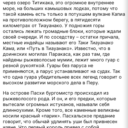
через озеро Титикака, это огромное внутреннее
море, на больших камышовых лодках, потому что
такой камень есть только в потухшем вулкане Капиа
на противоположном берегу, в пятидесяти
километрах от Тиауанако. У подножия горы
остались лежать громадные блоки, которые ждали
своей очереди. И по соседству – остатки причала,
местные индейцы называют его
Таки Тиауанако
Кама,
или «Путь в Тиауанако». Известно, что в
доинкских могилах Паракаса, как раз там, где
найдены рыжеволосые мумии, лежит много гуар с
резной рукояткой. Гуары без паруса не
применяются, а парус устанавливают на судах. Так
что одна гуара убедительнее всех легенд говорит о
высоком развитии морского дела в Перу.
На острове Пасхи бургомистр происходил из
рыжеволосого рода. И он, и его предки, которые
вытесали огромных истуканов, называли себя
длинноухими. Кроме того, все каменные великаны
носили красный «парик». Пасхальское предание
говорит, что обычай удлинять уши был привнесен
извне. Что первый король привез с собой