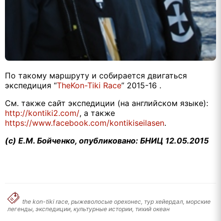
По такому маршруту и собирается двигаться
экспедиция “
The
Kon
-
Tiki
Race
” 2015-16 .
См. также сайт экспедиции (на английском языке):
http://kontiki2.com/
, а также
https://www.facebook.com/kontikiseilasen
.
(с) Е.М. Бойченко, опубликовано: БНИЦ 12.05.2015
the kon-tiki race, рыжеволосые орехонес, тур хейердал, морские
легенды, экспедиции, культурные истории, тихий океан