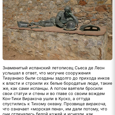
Знаменитый испанский летописец Сьеса де Леон
услышал в ответ, что могучие сооружения
Тиауанако были созданы задолго до прихода инков
к власти и строили их белые бородатые люди, такие
же, как сами испанцы. А потом ваятели бросили
свои статуи и стены и во главе со своим вождем
Кон-Тики Виракоча ушли в Куско, а оттуда
спустились к Тихому океану. Прозвище
виракоча,
что означает «морская пена», им дали потому, что
они отличались белой кожей и исчезли, как