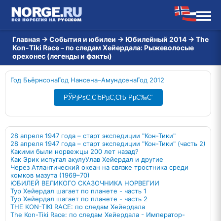
Главная
→
События и юбилеи
→
Юбилейный 2014
→
The
Kon-Tiki Race – по следам Хейердала: Рыжеволосые
орехонес (легенды и факты)
Год Бьёрнсона
Год Нансена–Амундсена
Год 2012
РЎРјРѕС‚СЂРµС‚СЊ РµС‰С‘
28 апреля 1947 года – старт экспедиции "Кон-Тики"
28 апреля 1947 года – старт экспедиции "Кон-Тики" (часть 2)
Какими были норвежцы 200 лет назад?
Как Эрик испугал акулу
Улав Хейердал и другие
Через Атлантический океан на связке тростника среди
комков мазута (1969–70)
ЮБИЛЕЙ ВЕЛИКОГО СКАЗОЧНИКА НОРВЕГИИ
Тур Хейердал шагает по планете - часть 1
Тур Хейердал шагает по планете - часть 2
THE KON-TIKI RACE: по следам Хейердала
Тhe Kon-Tiki Race: по следам Хейердала - Император-