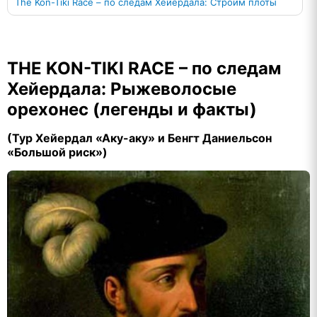
The Kon-Tiki Race – по следам Хейердала: Строим плоты
THE KON-TIKI RACE – по следам
Хейердала: Рыжеволосые
орехонес (легенды и факты)
(Тур Хейердал «Аку-аку» и Бенгт Даниельсон
«Большой риск»)