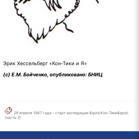
Эрик Хессельберг «Кон-Тики и Я»
(с) Е.М. Бойченко, опубликовано: БНИЦ
28 апреля 1947 года – старт экспедиции &quot;Кон-Тики&quot;
(часть 2)