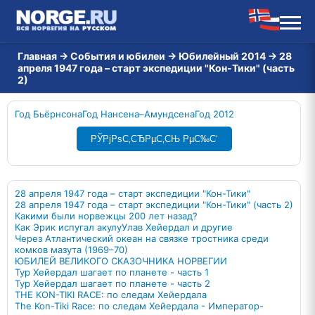
Главная
→
События и юбилеи
→
Юбилейный 2014
→
28
апреля 1947 года – старт экспедиции "Кон-Тики" (часть
2)
Год Бьёрнсона
Год Нансена–Амундсена
Год 2012
РЎРјРѕС‚СЂРµС‚СЊ РµС‰С‘
28 апреля 1947 года – старт экспедиции "Кон-Тики"
28 апреля 1947 года – старт экспедиции "Кон-Тики" (часть 2)
Какими были норвежцы 200 лет назад?
Как Эрик испугал акулу
Улав Хейердал и другие
Через Атлантический океан на связке тростника среди
комков мазута (1969–70)
ЮБИЛЕЙ ВЕЛИКОГО СКАЗОЧНИКА НОРВЕГИИ
Тур Хейердал шагает по планете - часть 1
Тур Хейердал шагает по планете - часть 2
THE KON-TIKI RACE: по следам Хейердала
Тhe Kon-Tiki Race: по следам Хейердала - Император-