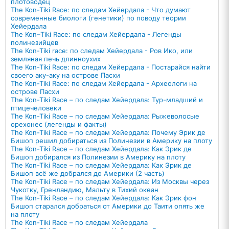
плотоводец
Тhe Kon-Tiki Race: по следам Хейердала - Что думают
современные биологи (генетики) по поводу теории
Хейердала
The Kon–Tiki Race: по следам Хейердала - Легенды
полинезийцев
The Kon-Tiki race: по следам Хейердала - Ров Ико, или
земляная печь длинноухих
Тhe Kon-Tiki Race: по следам Хейердала - Постарайся найти
своего аку-аку на острове Пасхи
The Kon-Tiki Race: по следам Хейердала - Археологи на
острове Пасхи
The Kon-Tiki Race – по следам Хейердала: Тур-младший и
птицечеловеки
The Kon-Tiki Race – по следам Хейердала: Рыжеволосые
орехонес (легенды и факты)
The Kon-Tiki Race – по следам Хейердала: Почему Эрик де
Бишоп решил добираться из Полинезии в Америку на плоту
The Kon-Tiki Race – по следам Хейердала: Как Эрик де
Бишоп добирался из Полинезии в Америку на плоту
The Kon-Tiki Race – по следам Хейердала: Как Эрик де
Бишоп всё же добрался до Америки (2 часть)
The Kon-Tiki Race – по следам Хейердала: Из Москвы через
Чукотку, Гренландию, Мальту в Тихий океан
The Kon-Tiki Race – по следам Хейердала: Как Эрик фон
Бишоп старался добраться от Америки до Таити опять же
на плоту
The Kon-Tiki Race – по следам Хейердала