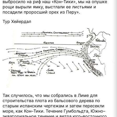
выбросило на риф наш «Кон–Тики», мы на опушке
рощи вырыли ямку, выстлали ее листьями и
посадили проросший орех из Перу».
Тур Хейердал
Так случилось, что мы собрались в Лиме для
строительства плота из бальсового дерева по
старым испанским чертежам и затем пересекли
море, как Кон–Тики. Течение Гумбольдта, Южно–
экваториальное течение и ветра юго–восточного