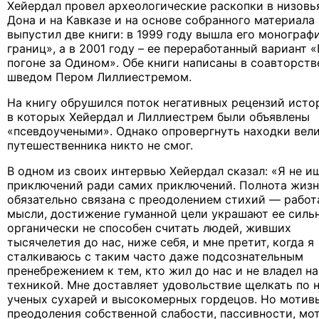
Хейердал провел археологические раскопки в низовь
Дона и на Кавказе и на основе собранного материала
выпустил две книги: в 1999 году вышла его монограф
границ», а в 2001 году – ее переработанный вариант «
погоне за Одином». Обе книги написаны в соавторств
шведом Пером Лиллиестремом.
На книгу обрушился поток негативных рецензий исто
в которых Хейердал и Лиллиестрем были объявлены
«псевдоучеными». Однако опровергнуть находки вел
путешественника никто не смог.
В одном из своих интервью Хейердал сказал: «Я не и
приключений ради самих приключений. Полнота жизн
обязательно связана с преодолением стихий — работ
мысли, достижение гуманной цели украшают ее сильн
органически не способен считать людей, живших
тысячелетия до нас, ниже себя, и мне претит, когда я
сталкиваюсь с таким часто даже подсознательным
пренебрежением к тем, кто жил до нас и не владел н
техникой. Мне доставляет удовольствие щелкать по 
ученых сухарей и высокомерных гордецов. Но мотив
преодоления собственной слабости, пассивности, мо