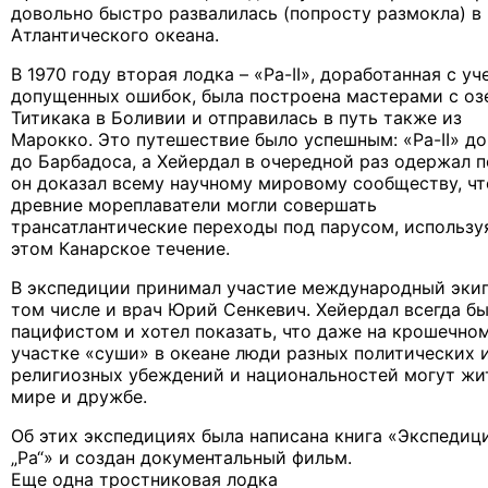
довольно быстро развалилась (попросту размокла) в
Атлантического океана.
В 1970 году вторая лодка – «Ра-II», доработанная с у
допущенных ошибок, была построена мастерами с оз
Титикака в Боливии и отправилась в путь также из
Марокко. Это путешествие было успешным: «Ра-II» д
до Барбадоса, а Хейердал в очередной раз одержал п
он доказал всему научному мировому сообществу, чт
древние мореплаватели могли совершать
трансатлантические переходы под парусом, использу
этом Канарское течение.
В экспедиции принимал участие международный экип
том числе и врач Юрий Сенкевич. Хейердал всегда б
пацифистом и хотел показать, что даже на крошечно
участке «суши» в океане люди разных политических 
религиозных убеждений и национальностей могут жи
мире и дружбе.
Об этих экспедициях была написана книга «Экспедиц
„Ра“» и создан документальный фильм.
Еще одна тростниковая лодка