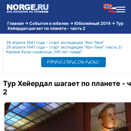
Главная
→
События и юбилеи
→
Юбилейный 2014
→
Тур
Хейердал шагает по планете - часть 2
28 апреля 1947 года – старт экспедиции "Кон-Тики"
28 апреля 1947 года – старт экспедиции "Кон-Тики" (часть 2)
Какими были норвежцы 200 лет назад?
РЎРјРѕС‚СЂРµС‚СЊ РµС‰С‘
Тур Хейердал шагает по планете - 
2