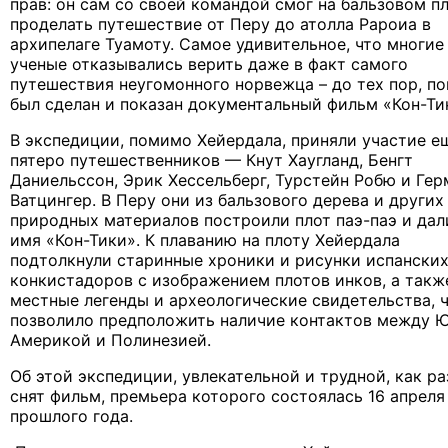
прав: он сам со своей командой смог на бальзовом п
проделать путешествие от Перу до атолла Рароиа в
архипелаге Туамоту. Самое удивительное, что многие
ученые отказывались верить даже в факт самого
путешествия неугомонного норвежца – до тех пор, по
был сделан и показан документальный фильм «Кон-Ти
В экспедиции, помимо Хейердала, приняли участие е
пятеро путешественников — Кнут Хаугланд, Бенгт
Даниельссон, Эрик Хессельберг, Турстейн Робю и Гер
Ватцингер. В Перу они из бальзового дерева и других
природных материалов построили плот паэ-паэ и дал
имя «Кон-Тики». К плаванию на плоту Хейердала
подтолкнули старинные хроники и рисунки испански
конкистадоров с изображением плотов инков, а такж
местные легенды и археологические свидетельства, 
позволило предположить наличие контактов между 
Америкой и Полинезией.
Об этой экспедиции, увлекательной и трудной, как ра
снят фильм, премьера которого состоялась 16 апреля
прошлого года.