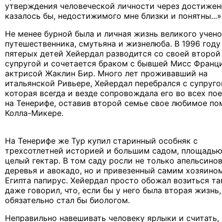
утверждения человеческой личности через достижен
казалось бы, недостижимого мне близки и понятны...»
Не менее бурной была и личная жизнь великого учено
путешественника, смутьяна и жизнелюба. В 1996 году
пятерых детей Хейердал разводится со своей второй
супругой и сочетается браком с бывшей Мисс Франц
актрисой Жаклин Бир. Много лет проживавший на
итальянской Ривьере, Хейердал перебрался с супруго
которая всегда и везде сопровождала его во всех пое
на Тенерифе, оставив второй семье свое любимое по
Колла-Микере.
На Тенерифе же Тур купил старинный особняк с
трехсотлетней историей и большим садом, площадью
целый гектар. В том саду росли не только апельсино
деревья и авокадо, но и привезенный самим хозяино
Египта папирус. Хейердал просто обожал возиться та
даже говорил, что, если бы у него была вторая жизнь,
обязательно стал бы биологом.
Неправильно навешивать человеку ярлыки и считать, 