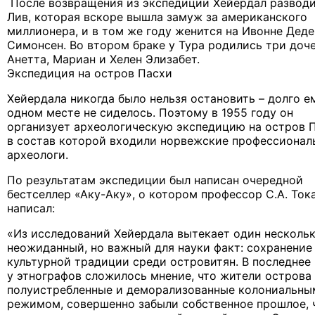
После возвращения из экспедиции Хейердал разводи
Лив, которая вскоре вышла замуж за американского
миллионера, и в том же году женится на Ивонне Дед
Симонсен. Во втором браке у Тура родились три доч
Анетта, Мариан и Хелен Элизабет.
Экспедиция на остров Пасхи
Хейердала никогда было нельзя остановить – долго е
одном месте не сиделось. Поэтому в 1955 году он
организует археологическую экспедицию на остров П
в состав которой входили норвежские профессионал
археологи.
По результатам экспедиции был написан очередной
бестселлер «Аку-Аку», о котором профессор С.А. Ток
написал:
«Из исследований Хейердала вытекает один несколь
неожиданный, но важный для науки факт: сохранение
культурной традиции среди островитян. В последнее
у этнографов сложилось мнение, что жители острова
полуистребленные и деморализованные колониальны
режимом, совершенно забыли собственное прошлое, 