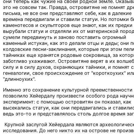
они теперь как чужие на своей родной земле. Оказыв
это не совсем так. Правда, островитяне не помнят др
письма, не все они представляют себе, как в далекие
времена передвигали и ставили статуи. Но потомки 
каменотесов и скульпторов еще знают, как их предки
вырубали статуи и отделяли их от материнской пород
сумели передвинуть и заново поставить огромный
каменный истукан, как это делали отцы и деды; они 
колдовские песни-заклинания, которые при этом пели
тайниках еще хранятся родовые сокровища, за кото
заботливо ухаживают. Островитяне верят в их волше
силу и в силу духов, охраняющих тайники, и помнят 
генеалогии, свое происхождение от "короткоухих" ил
"длинноухих".
Именно это сохранение культурной преемственности
позволило Хейердалу произвести особого рода науч
эксперимент: с помощью островитян он показал, как
высекались статуи, как они передвигались и ставилис
ведь это-то и представлялось столь долгое время за
Крупной заслугой Хейердала являются археологичес
исследования. До него никто их на острове не произв