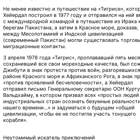
Не менее известно и путешествие на «Тигрисе», кото
Хейердал построил в 1977 году и отправился на ней 
с международной командой в путешествие из Ирака 
берегам Пакистана, а затем в Красное море, доказав,
между Месопотамией и Индской цивилизацией
(современный Пакистан) могли существовать торгов
миграционные контакты.
3 апреля 1978 года «Тигрис», проплававший пять мес
сохранивший все свои мореходные качества, был со
Джибути в знак протеста против войн, разгоревшихся
районе Красного моря и Африканского Рога, в знак п
«против проявлений бесчеловечности», а Хейердал
отправил письмо Генеральному секретарю ООН Курту
Вальдхайму, в котором призвал всех «простых людей
индустриальных стран осознать безумные реальност
нашего времени…» и задуматься о будущем «общей
цивилизации, чтобы ее не постигла участь тонущего
корабля».
Неутомимый искатель приключений