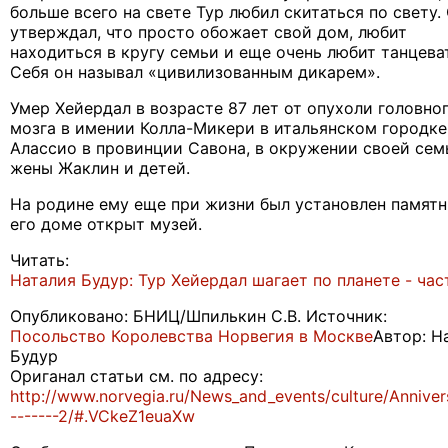
больше всего на свете Тур любил скитаться по свету.
утверждал, что просто обожает свой дом, любит
находиться в кругу семьи и еще очень любит танцева
Себя он называл «цивилизованным дикарем».
Умер Хейердал в возрасте 87 лет от опухоли головно
мозга в имении Колла-Микери в итальянском городке
Алассио в провинции Савона, в окружении своей се
жены Жаклин и детей.
На родине ему еще при жизни был установлен памятни
его доме открыт музей.
Читать:
Наталия Будур: Тур Хейердал шагает по планете - час
Опубликовано: БНИЦ/Шпилькин С.В. Источник:
Посольство Королевства Норвегия в Москве
Автор: Н
Будур
Ориганал статьи см. по адресу:
http://www.norvegia.ru/News_and_events/culture/Annivers
-------2/#.VCkeZ1euaXw