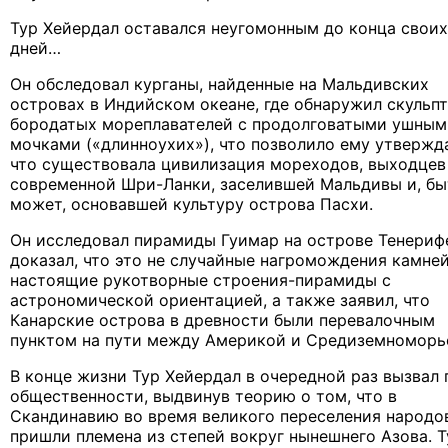
Тур Хейердал оставался неугомонным до конца своих
дней…
Он обследовал курганы, найденные на Мальдивских
островах в Индийском океане, где обнаружил скульп
бородатых мореплавателей с продолговатыми ушным
мочками («длинноухих»), что позволило ему утвержда
что существовала цивилизация мореходов, выходцев
современной Шри-Ланки, заселившей Мальдивы и, бы
может, основавшей культуру острова Пасхи.
Он исследовал пирамиды Гуимар на острове Тенериф
доказал, что это не случайные нагромождения камней
настоящие рукотворные строения-пирамиды с
астрономической ориентацией, а также заявил, что
Канарские острова в древности были перевалочным
пунктом на пути между Америкой и Средиземноморь
В конце жизни Тур Хейердал в очередной раз вызвал 
общественности, выдвинув теорию о том, что в
Скандинавию во время великого переселения народо
пришли племена из степей вокруг нынешнего Азова. Т