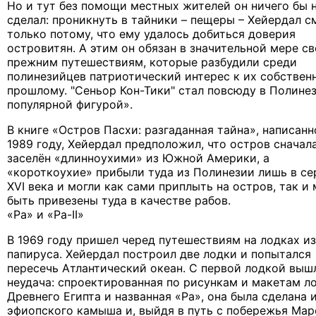
Но и тут без помощи местных жителей он ничего бы 
сделал: проникнуть в тайники – пещеры – Хейердал с
только потому, что ему удалось добиться доверия
островитян. А этим он обязан в значительной мере с
прежним путешествиям, которые разбудили среди
полинезийцев патриотический интерес к их собствен
прошлому. "Сеньор Кон-Тики" стал повсюду в Полине
популярной фигурой».
В книге «Остров Пасхи: разгаданная тайна», написанн
1989 году, Хейердал предположил, что остров сначал
заселён «длинноухими» из Южной Америки, а
«короткоухие» прибыли туда из Полинезии лишь в се
XVI века и могли как сами приплыть на остров, так и 
быть привезены туда в качестве рабов.
«Ра» и «Ра-II»
В 1969 году пришел черед путешествиям на лодках из
папируса. Хейердал построил две лодки и попытался
пересечь Атлантический океан. С первой лодкой выш
неудача: спроектированная по рисункам и макетам л
Древнего Египта и названная «Ра», она была сделана 
эфиопского камыша и, выйдя в путь с побережья Мар