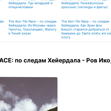
Хейердала: Тур-младший и
Хейердала: Рыжеволосые
птицечеловеки
орехонес (легенды и факты)
дам
The Kon-Tiki Race – по следам
The Kon-Tiki Race – по следам
Хейердала: Из Москвы через
Хейердала: Как Эрик фон
Чукотку, Гренландию, Мальту
Бишоп старался добраться от
в Тихий океан
Америки до Таити опять же на
плоту
ACE: по следам Хейердала - Ров Ико