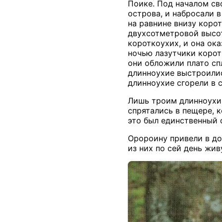
Поике. Под началом св
острова, и набросали 
на равнине внизу коро
двухсотметровой высот
короткоухих, и она ок
ночью лазутчики корот
они обложили плато сп
длинноухие выстроилис
длинноухие сгорели в 
Лишь троим длинноухим
спрятались в пещере, к
это был единственный 
Оророину привели в до
из них по сей день жив