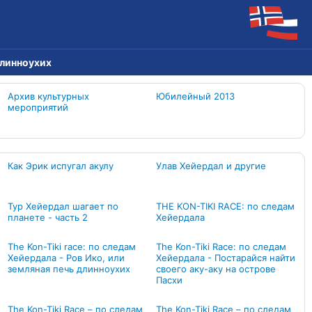
 длинноухих
Архив культурных
Юбилейный 2013
мероприятий
Как Эрик испугал акулу
Улав Хейердал и другие
Тур Хейердал шагает по
THE KON-TIKI RACE: по следам
планете - часть 2
Хейердала
The Kon-Tiki race: по следам
Тhe Kon-Tiki Race: по следам
Хейердала - Ров Ико, или
Хейердала - Постарайся найти
земляная печь длинноухих
своего аку-аку на острове
Пасхи
The Kon-Tiki Race – по следам
The Kon-Tiki Race – по следам