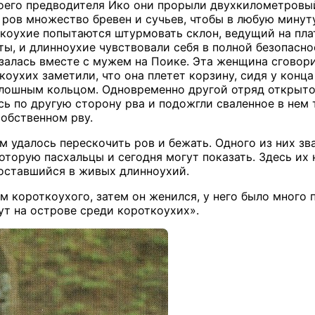
оего предводителя Ико они прорыли двухкилометровый
в ров множество бревен и сучьев, чтобы в любую мину
ткоухие попытаются штурмовать склон, ведущий на пл
ы, и длинноухие чувствовали себя в полной безопасно
азалась вместе с мужем на Поике. Эта женщина сгово
коухих заметили, что она плетет корзину, сидя у конц
лошным кольцом. Одновременно другой отряд открыто 
ь по другую сторону рва и подожгли сваленное в нем т
собственном рву.
 удалось перескочить ров и бежать. Одного из них зва
оторую пасхальцы и сегодня могут показать. Здесь их 
оставшийся в живых длинноухий.
м короткоухого, затем он женился, у него было много 
ут на острове среди короткоухих».