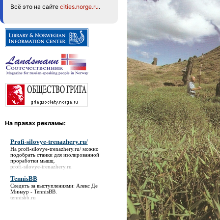
Всё это на сайте
cities.norge.ru
.
На правах рекламы:
Profi-silovye-trenazhery.ru/
На
profi-silovye-trenazhery.ru/
можно
подобрать станки для изолированной
проработки мышц.
profi-silovye-trenazhery.ru
TennisBB
Следить за выступлениями: Алекс Де
Минаур -
TennisBB
.
tennisbb.ru