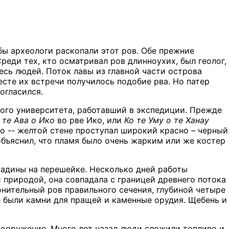
обы археологи раскопали этот ров. Обе прежние
еди тех, кто осматривал ров длинноухих, был геолог,
есь людей. Поток лавы из главной части острова
есте их встречи получилось подобие рва. Но патер
огласился.
ого университета, работавший в экспедиции. Прежде
 те Ава о Ико
во рве Ико, или
Ко те Уму о те Ханау
но -- желтой стене проступал широкий красно – черный
 объяснил, что пламя было очень жарким или же костер
падины на перешейке. Несколько дней работы
 природой, она совпадала с границей древнего потока
онительный ров правильного сечения, глубиной четыре
е были камни для пращей и каменные орудия. Щебень и
 сооружение. Много лет назад люди сложили топливо и