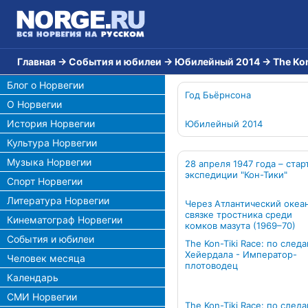
Главная
→
События и юбилеи
→
Юбилейный 2014
→
The Ko
Блог о Норвегии
Год Бьёрнсона
О Норвегии
История Норвегии
Юбилейный 2014
Культура Норвегии
Музыка Норвегии
28 апреля 1947 года – стар
экспедиции "Кон-Тики"
Спорт Норвегии
Литература Норвегии
Через Атлантический океа
связке тростника среди
Кинематограф Норвегии
комков мазута (1969–70)
События и юбилеи
Тhe Kon-Tiki Race: по след
Хейердала - Император-
Человек месяца
плотоводец
Календарь
СМИ Норвегии
The Kon-Tiki Race: по след