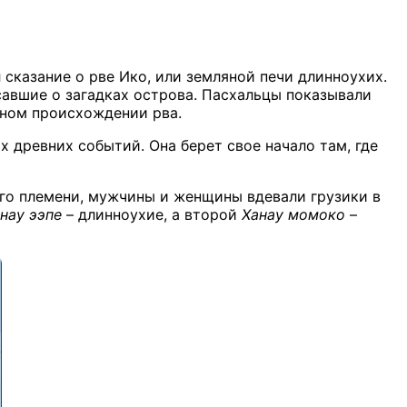
сказание о рве Ико, или земляной печи длинноухих.
исавшие о загадках острова. Пасхальцы показывали
нном происхождении рва.
 древних событий. Она берет свое начало там, где
ого племени, мужчины и женщины вдевали грузики в
нау ээпе
– длинноухие, а второй
Ханау момоко
–