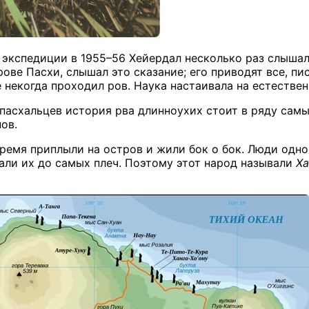
 экспедиции в 1955–56 Хейердал несколько раз слышал 
рове Пасхи, слышал это сказание; его приводят все, п
е некогда проходил ров. Наука настаивала на естестве
пасхальцев история рва длинноухих стоит в ряду самых
ов.
время приплыли на остров и жили бок о бок. Люди одн
али их до самых плеч. Поэтому этот народ называли
Ха