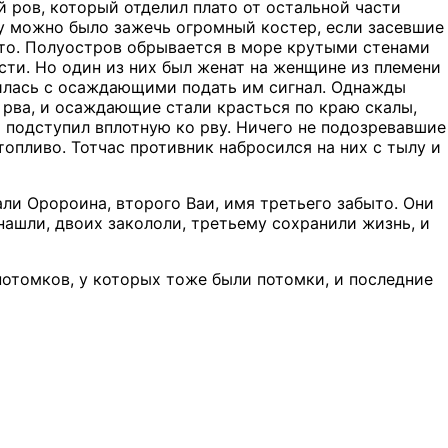
 ров, который отделил плато от остальной части
ту можно было зажечь огромный костер, если засевшие
ато. Полуостров обрывается в море крутыми стенами
сти. Но один из них был женат на женщине из племени
рилась с осаждающими подать им сигнал. Однажды
а рва, и осаждающие стали красться по краю скалы,
подступил вплотную ко рву. Ничего не подозревавшие
опливо. Тотчас противник набросился на них с тылу и
ли Оророина, второго Ваи, имя третьего забыто. Они
нашли, двоих закололи, третьему сохранили жизнь, и
потомков, у которых тоже были потомки, и последние