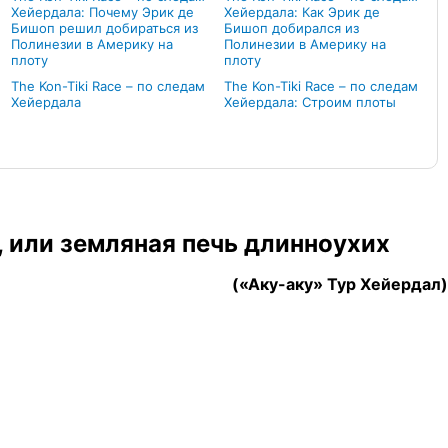
Хейердала: Почему Эрик де
Хейердала: Как Эрик де
Бишоп решил добираться из
Бишоп добирался из
Полинезии в Америку на
Полинезии в Америку на
плоту
плоту
The Kon-Tiki Race – по следам
The Kon-Tiki Race – по следам
Хейердала
Хейердала: Строим плоты
, или земляная печь длинноухих
(«Аку
-
аку» Тур Хейердал)