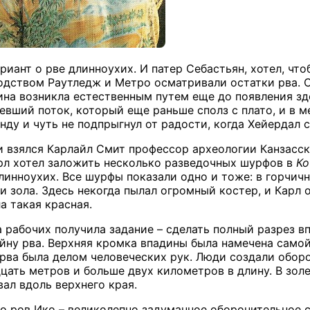
иант о рве длинноухих. И патер Себастьян, хотел, чт
одством Раутледж и Метро осматривали остатки рва. Ср
дина возникла естественным путем еще до появления зд
евший поток, который еще раньше сполз с плато, и в м
нду и чуть не подпрыгнул от радости, когда Хейердал с
 взялся Карлайл Смит профессор археологии Канзасск
арл хотел заложить несколько разведочных шурфов в
Ко
линноухих. Все шурфы показали одно и тоже: в горчич
и зола. Здесь некогда пылал огромный костер, и Карл
ла такая красная.
а рабочих получила задание – сделать полный разрез в
йну рва. Верхняя кромка впадины была намечена самой
 рва была делом человеческих рук. Люди создали обор
цать метров и больше двух километров в длину. В зол
вал вдоль верхнего края.
что ров Ико – великолепно задуманное оборонительное