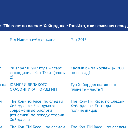
n-Tiki race: по следам Хейердала - Ров Ико, или земляная печь
Год Нансена–Амундсена
Год 2012
т
28 апреля 1947 года – старт
Какими были норвежцы 200
экспедиции "Кон-Тики" (часть
лет назад?
2)
н на
ЮБИЛЕЙ ВЕЛИКОГО
Тур Хейердал шагает по
СКАЗОЧНИКА НОРВЕГИИ
планете - часть 1
ам
Тhe Kon-Tiki Race: по следам
The Kon–Tiki Race: по следам
Хейердала - Что думают
Хейердала - Легенды
современные биологи
полинезийцев
(генетики) по поводу теории
Хейердала
ам
The Kon-Tiki Race – по следам
The Kon-Tiki Race – по следам