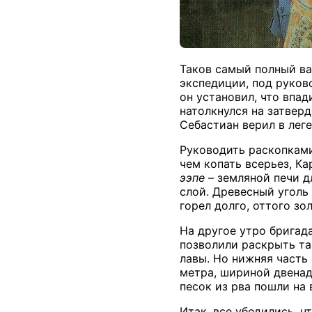
Таков самый полный вар
экспедиции, под руков
он установил, что впа
натолкнулся на затверд
Себастиан верил в леге
Руководить раскопками
чем копать всерьез, К
ээпе
– земляной печи д
слой. Древесный уголь 
горел долго, оттого зо
На другое утро бригад
позволили раскрыть та
лавы. Но нижняя часть
метра, шириной двенад
песок из рва пошли на 
Итак, все убедились, 