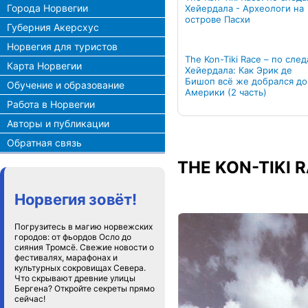
Города Норвегии
Хейердала - Археологи на
острове Пасхи
Губерния Акерсхус
Норвегия для туристов
The Kon-Tiki Race – по сле
Карта Норвегии
Хейердала: Как Эрик де
Бишоп всё же добрался до
Обучение и образование
Америки (2 часть)
Работа в Норвегии
Авторы и публикации
Обратная связь
THE KON-TIKI R
Норвегия зовёт!
Погрузитесь в магию норвежских
городов: от фьордов Осло до
сияния Тромсё. Свежие новости о
фестивалях, марафонах и
культурных сокровищах Севера.
Что скрывают древние улицы
Бергена? Откройте секреты прямо
сейчас!