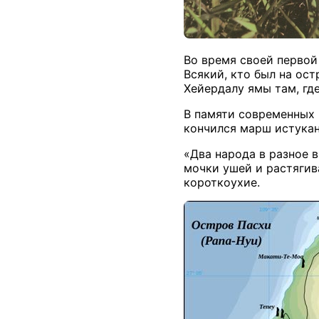
Во время своей первой
Всякий, кто был на ост
Хейердалу ямы там, гд
В памяти современных 
кончился марш истукан
«Два народа в разное 
мочки ушей и растягив
короткоухие.