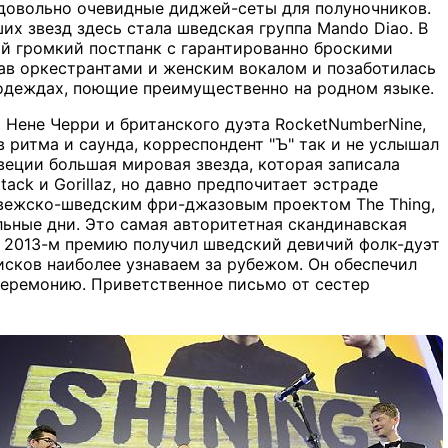
 довольно очевидные диджей-сеты для полуночников.
их звезд здесь стала шведская группа Mando Diao. В
й громкий постпанк с гарантированно броскими
тав оркестрантами и женским вокалом и позаботилась
 одеждах, поющие преимущественно на родном языке.
 Нене Черри и британского дуэта RocketNumberNine,
 ритма и саунда, корреспондент "Ъ" так и не услышал
веции большая мировая звезда, которая записала
ack и Gorillaz, но давно предпочитает эстраде
орвежско-шведским фри-джазовым проектом The Thing,
льные дни. Это самая авторитетная скандинавская
в 2013-м премию получил шведский девичий фолк-дуэт
х дисков наиболее узнаваем за рубежом. Он обеспечил
церемонию. Приветственное письмо от сестер