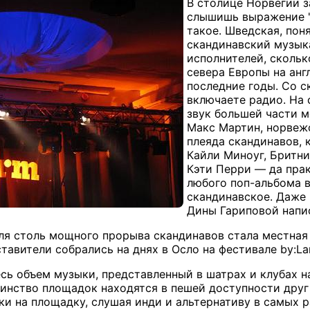
В столице Норвегии з
слышишь выражение "с
такое. Шведская, пон
скандинавский музык
исполнителей, сколь
севера Европы на ан
последние годы. Со с
включаете радио. На
звук большей части 
Макс Мартин, норвежс
плеяда скандинавов,
Кайли Миноуг, Бритни
Кэти Перри — да прак
любого поп-альбома в
скандинавское. Даже
Дины Гариповой напи
ля столь мощного прорыва скандинавов стала местная
тавители собрались на днях в Осло на фестивале by:La
сь объем музыки, представленный в шатрах и клубах н
шинство площадок находятся в пешей доступности друг 
и на площадку, слушая инди и альтернативу в самых 