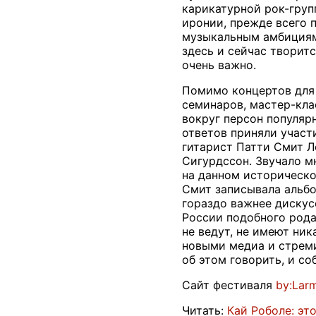
карикатурной рок-груп
иронии, прежде всего 
музыкальным амбициям.
здесь и сейчас творит
очень важно.
Помимо концертов для 
семинаров, мастер-кла
вокруг персон популяр
ответов приняли участ
гитарист Патти Смит Л
Сигурдссон. Звучало мн
на данном историческо
Смит записывала альб
гораздо важнее дискусс
России подобного рода 
не ведут, не имеют ни
новыми медиа и стреми
об этом говорить, и со
Сайт фестиваля
by:Lar
Читать:
Кай Роболе: эт