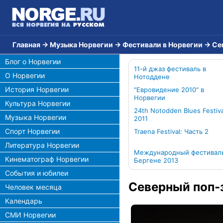
Главная
→
Музыка Норвегии
→
Фестивали в Норвегии
→
Се
Блог о Норвегии
11-й джаз фестиваль в
О Норвегии
Нотоддене
История Норвегии
"Евровидение 2010" в
Норвегии
Культура Норвегии
24th Notodden Blues Festiva
Музыка Норвегии
2011
Спорт Норвегии
Traena Festival: Часть 2
Литература Норвегии
Международный фестиваль
Кинематограф Норвегии
Бергене 2013
События и юбилеи
Северный поп-
Человек месяца
Календарь
СМИ Норвегии