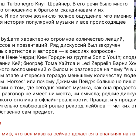
пы Turbonegro Кнут Шрайнер. В его речи было много
по отношению к братьям-скандинавам и их
 И при этом возникло полное ощущение, что именно
ся история популярной музыки и все происходящее
by:Larm характерно огромное количество лекций,
ссов и презентаций. Ряд дискуссий был закручен
ных артистов и авторов — в сессиях вопросов-
ие Нене Черри; Ким Гордон из группы Sonic Youth; спо
енни Кей; биограф Тома Уэйтса и Led Zeppelin Барни Х
ого воспоминаний о былом и разговоров на тему "я в и
м этапе интересна гораздо меньшему количеству людей,
ом "Horses" или почему Джимми Пейдж больше не пише
ии о том, где сегодня живет музыка, как она продается
разговор не имеет ни места, ни смысла; редкие дискус
какого отклика в офлайн-реальности. Правда, и у прод
тельно слабеющей ролью рекорд-лейблов — четких отв
бственно сам предмет.
m
о миф, что вся музыка сейчас делается в спальнях на л