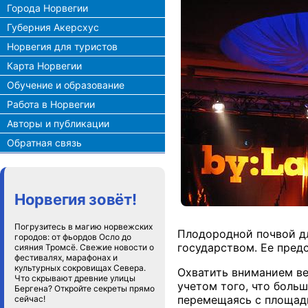
Города Норвегии
Губерния Акерсхус
Норвегия для туристов
Карта Норвегии
Обучение и образование
Работа в Норвегии
Авторы и публикации
Обратная связь
Норвегия зовёт!
Погрузитесь в магию норвежских
Плодородной почвой д
городов: от фьордов Осло до
государством. Ее предс
сияния Тромсё. Свежие новости о
фестивалях, марафонах и
культурных сокровищах Севера.
Охватить вниманием ве
Что скрывают древние улицы
учетом того, что боль
Бергена? Откройте секреты прямо
перемещаясь с площадк
сейчас!