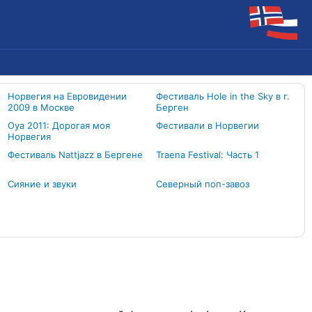
Норвегия на Евровидении
Фестиваль Hole in the Sky в г.
2009 в Москве
Берген
Oya 2011: Дорогая моя
Фестивали в Норвегии
Норвегия
Фестиваль Nattjazz в Бергене
Traena Festival: Часть 1
Сияние и звуки
Северный поп-завоз