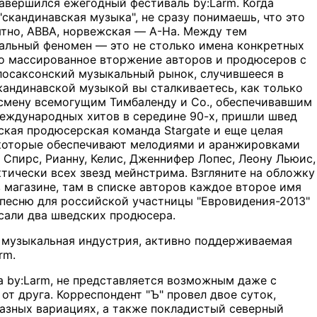
авершился ежегодный фестиваль by:Larm. Когда
кандинавская музыка", не сразу понимаешь, что это
ятно, ABBA, норвежская — A-Ha. Между тем
альный феномен — это не столько имена конкретных
ко массированное вторжение авторов и продюсеров с
глосаксонский музыкальный рынок, случившееся в
кандинавской музыкой вы сталкиваетесь, как только
 смену всемогущим Тимбаленду и Co., обеспечивавшим
международных хитов в середине 90-х, пришли швед
кая продюсерская команда Stargate и еще целая
 которые обеспечивают мелодиями и аранжировками
 Спирс, Рианну, Келис, Дженнифер Лопес, Леону Льюис,
тически всех звезд мейнстрима. Взгляните на обложку
 магазине, там в списке авторов каждое второе имя
 песню для российской участницы "Евровидения-2013"
сали два шведских продюсера.
 музыкальная индустрия, активно поддерживаемая
rm.
а by:Larm, не представляется возможным даже с
от друга. Корреспондент "Ъ" провел двое суток,
разных вариациях, а также покладистый северный