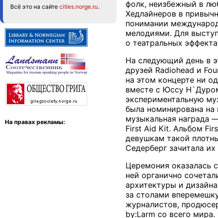
фолк, неизбежный в лю
Всё это на сайте
cities.norge.ru
.
Хедлайнеров в привычн
понимании международн
мелодиями. Для выступ
о театральных эффекта
На следующий день в э
друзей Radiohead и Fou
на этом концерте ни о
вместе с Юссу Н`Дуром 
экспериментальную муз
была номинирована на 
музыкальная награда —
На правах рекламы:
First Aid Kit. Альбом F
девушкам такой плотны
Седерберг зачитала их
Церемония оказалась с
ней органично сочетал
архитектуры и дизайна
за столами вперемешку,
журналистов, продюсер
by:Larm со всего мира