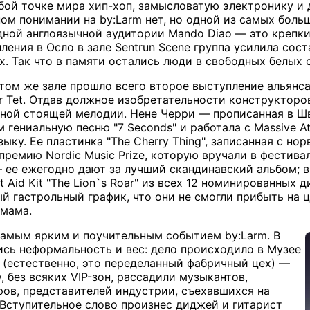
бой точке мира хип-хоп, замысловатую электронику и
ом понимании на by:Larm нет, но одной из самых больш
ой англоязычной аудитории Mando Diao — это крепки
ления в Осло в зале Sentrun Scene группа усилила сос
х. Так что в памяти остались люди в свободных белых
том же зале прошло всего второе выступление альянса
r Tet. Отдав должное изобретательности конструкторов
дной стоящей мелодии. Нене Черри — прописанная в Ш
гениальную песню "7 Seconds" и работала с Massive Att
ыку. Ее пластинка "The Cherry Thing", записанная с н
премию Nordic Music Prize, которую вручали в фестива
 ее ежегодно дают за лучший скандинавский альбом; 
irst Aid Kit "The Lion`s Roar" из всех 12 номинированны
й гастрольный график, что они не смогли прибыть на 
 мама.
амым ярким и поучительным событием by:Larm. В
ись неформальность и вес: дело происходило в Музее
 (естественно, это переделанный фабричный цех) —
 без всяких VIP-зон, рассадили музыкантов,
ов, представителей индустрии, съехавшихся на
. Вступительное слово произнес диджей и гитарист