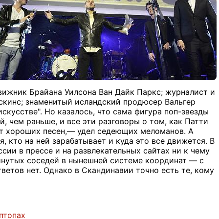
движник Брайана Уилсона Ван Дайк Паркс; журналист и
оскинс; знаменитый исландский продюсер Вальгер
скусстве". Но казалось, что сама фигура поп-звезды
 чем раньше, и все эти разговоры о том, как Патти
т хороших песен,— удел седеющих меломанов. А
, кто на ней зарабатывает и куда это все движется. В
сии в прессе и на развлекательных сайтах ни к чему
винутых соседей в нынешней системе координат — с
етов нет. Однако в Скандинавии точно есть те, кому
эптопах