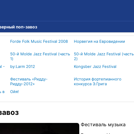
верный поп-завоз
Forde Folk Music Festival 2008
Норвегия на Евровидении
50-й Molde Jazz Festival (часть
50-й Molde Jazz Festival (часть
1)
2)
l -
by:Larm 2012
Kongsber Jazz Festival
Фестиваль «Ридду-
История фортепианного
Ридду-2012»
конкурса Э.Грига
 в
Ойя!
завоз
Фестиваль музыка