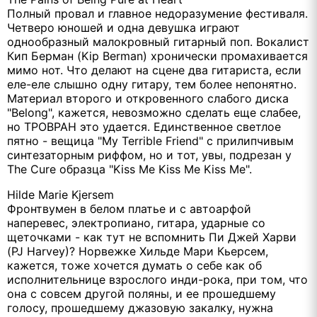
Полный провал и главное недоразумение фестиваля.
Четверо юношей и одна девушка играют
однообразный малокровный гитарный поп. Вокалист
Кип Берман (Kip Berman) хронически промахивается
мимо нот. Что делают на сцене два гитариста, если
еле-еле слышно одну гитару, тем более непонятно.
Материал второго и откровенного слабого диска
"Belong", кажется, невозможно сделать еще слабее,
но TPOBPAH это удается. Единственное светлое
пятно - вещица "My Terrible Friend" с прилипчивым
синтезаторным риффом, но и тот, увы, подрезан у
The Cure образца "Kiss Me Kiss Me Kiss Me".
Hilde Marie Kjersem
Фронтвумен в белом платье и с автоарфой
наперевес, электропиано, гитара, ударные со
щеточками - как тут не вспомнить Пи Джей Харви
(PJ Harvey)? Норвежке Хильде Мари Кьерсем,
кажется, тоже хочется думать о себе как об
исполнительнице взрослого инди-рока, при том, что
она с совсем другой поляны, и ее прошедшему
голосу, прошедшему джазовую закалку, нужна