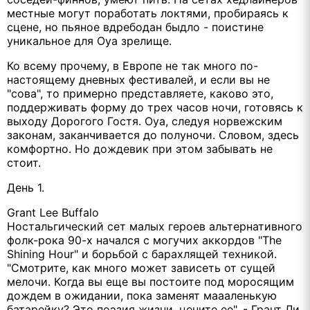
местные могут поработать локтями, пробираясь к
сцене, но пьяное вдребодан быдло - поистине
уникальное для Oya зрелище.
Ко всему прочему, в Европе не так много по-
настоящему дневных фестивалей, и если вы не
"сова", то примерно представляете, каково это,
поддерживать форму до трех часов ночи, готовясь к
выходу Дорогого Гостя. Oya, следуя норвежским
законам, заканчивается до полуночи. Словом, здесь
комфортно. Но дождевик при этом забывать не
стоит.
День 1.
Grant Lee Buffalo
Ностальгический сет малых героев альтернативного
фолк-рока 90-х начался с могучих аккордов "The
Shining Hour" и борьбой с барахлящей техникой.
"Смотрите, как много может зависеть от сущей
мелочи. Когда вы еще вы постоите под моросящим
дождем в ожидании, пока заменят маааленькую
батарейку? Это поэзия жизни, цените ее", - Грант Ли