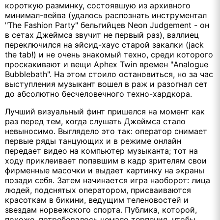
короткую разминку, состоявшую из архивного
минимал-вейва (удалось распознать инструментал
"The Fashion Party" бельгийцев Neon Judgement - он
в сетах Джеймса звучит не первый раз), валлиец
переключился на эйсид-хаус старой закалки (jack
the tab!) и не очень знакомый техно, среди которого
проскакивают и вещи Aphex Twin времен "Analogue
Bubblebath". На этом стоило остановиться, но за час
выступления музыкант вошел в раж и разогнал сет
до абсолютно бесчеловечного техно-хардкора.
Лучший визуальный финт пришелся на момент как
раз перед тем, когда слушать Джеймса стало
невыносимо. Выглядело это так: оператор снимает
первые ряды танцующих и в режиме онлайн
передает видео на компьютер музыканта; тот на
ходу приклеивает попавшим в кадр зрителям свои
фирменные масочки и выдает картинку на экраны
позади себя. Затем начинается игра наоборот: лица
людей, подснятых оператором, присваиваются
красоткам в бикини, ведущим теленовостей и
звездам норвежского спорта. Публика, которой,
похоже, потребовалось немало терпения, чтобы