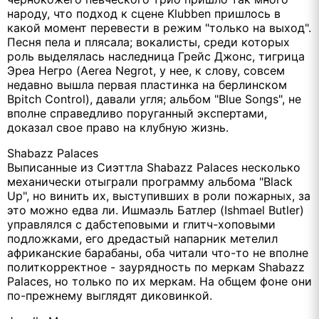
народу, что подход к сцене Klubben пришлось в
какой момент перевести в режим "только на выход".
Песня пела и плясала; вокалисты, среди которых
роль выделялась наследница Грейс Джонс, тигрица
Эреа Негро (Aerea Negrot, у нее, к слову, совсем
недавно вышла первая пластинка на берлинском
Bpitch Control), давали угля; альбом "Blue Songs", не
вполне справедливо поруганный экспертами,
доказал свое право на клубную жизнь.
Shabazz Palaces
Выписанные из Сиэттла Shabazz Palaces несколько
механически отыграли программу альбома "Black
Up", но винить их, выступивших в роли пожарных, за
это можно едва ли. Ишмаэль Батлер (Ishmael Butler)
управлялся с дабстеповыми и глитч-хоповыми
подложками, его дредастый напарник метелил
африканские барабаны, оба читали что-то не вполне
политкорректное - заурядность по меркам Shabazz
Palaces, но только по их меркам. На общем фоне они
по-прежнему выглядят диковинкой.