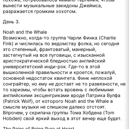
вынести музыкальные закидоны Джеймса,
разражается громким хохотом.
День 3.
Noah and the Whale
Возможно, когда-то группа Чарли Финка (Charlie
Fink) и числилась по ведомству фолка, но сегодня
это степенный, франтоватый, манерный,
застегнутый на все пуговицы, с изысканной
аристократической бледностью английский
университетский инди-рок. Где-то в этой
вышколенной правильности и кроется, пожалуй,
основной недостаток квинтета. Финк неплохой
сонграйтер, но ему не достает не то развязности, не
то харизмы, чтобы встать вровень с любимыми
английскими эксцентриками вроде Патрика Вулфа
(Patrick Wolf), от которого Noah and the Whale в
смысле музыки не слишком далеко отстоят.
Впрочем, у скрипача группы Тома Хобдена (Tom
Hobden) свой яркий выход в этот вечер еще будет.
The Pains of Being Pure at Heart