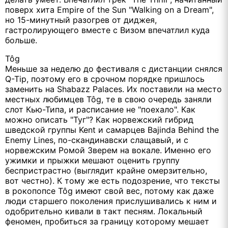
поверх хита Empire of the Sun "Walking on a Dream",
но 15-минутный разогрев от диджея,
гастролирующего вместе с Визом впечатлил куда
больше.
Tôg
Меньше за неделю до фестиваля с дистанции снялся
Q-Tip, поэтому его в срочном порядке пришлось
заменить на Shabazz Palaces. Их поставили на место
местных любимцев Tôg, те в свою очередь заняли
слот Кью-Типа, и расписание не "поехало". Как
можно описать "Туг"? Как норвежский гибрид
шведской группы Kent и самарцев Bajinda Behind the
Enemy Lines, по-скандинавски слащавый, и с
норвежским Ромой Зверем на вокале. Именно его
ужимки и прыжки мешают оценить группу
беспристрастно (выглядит крайне омерзительно,
вот честно). К тому же есть подозрение, что тексты
в рокопопсе Tôg имеют свой вес, потому как даже
люди старшего поколения прислушивались к ним и
одобрительно кивали в такт песням. Локальный
феномен, пробиться за границу которому мешает