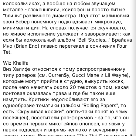
колокольчиках, а вообще на любом звучащем
металле - глокеншпили, ксилофон и просто литые
"блины" различного диаметра. Под этот малиновый
звон Вебер понемногу подкладывает микрохаус,
минимал и дип. На словах получается скучновато,
но живое исполнение увлекает и завораживает: как
если бы колокольный альбом "Bell Studies..." Брайана
Ино (Brian Eno) плавно перетекал в сочинения Four
Tet.
Wiz Khalifa
Виз Халифа относится к тому распространенному
типу рэперов (см. Curren$y, Gucci Mane и Lil Wayne),
которые могут прийти в студию, выкурить косяк,
после чего начитать около 20 текстов о том, какая
понтовая оказалась трава и где бы такой еще
намутить. Критики недолюбливают его за
однообразие тематики (альбом "Rolling Papers", то
есть "Скручивая косяки", опять-таки понятно чему
посвящен), посетители рэп-форумов - за то, что он
со времен первых микстейпов опопсел, но язык у
парня подвешен и впрямь неплохо и вечеринку он
делать умеет. Впечатлил трек "The Thrill", начитанный