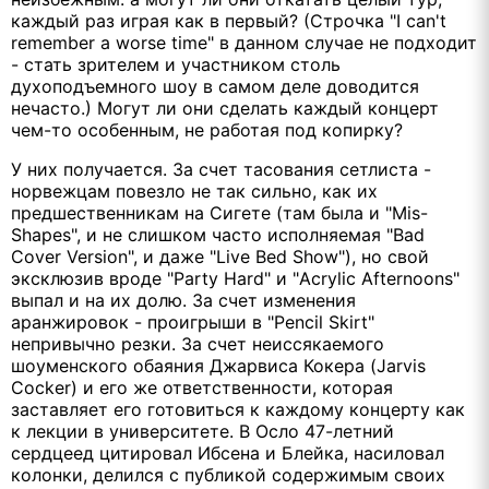
каждый раз играя как в первый? (Строчка "I can't
remember a worse time" в данном случае не подходит
- стать зрителем и участником столь
духоподъемного шоу в самом деле доводится
нечасто.) Могут ли они сделать каждый концерт
чем-то особенным, не работая под копирку?
У них получается. За счет тасования сетлиста -
норвежцам повезло не так сильно, как их
предшественникам на Сигете (там была и "Mis-
Shapes", и не слишком часто исполняемая "Bad
Cover Version", и даже "Live Bed Show"), но свой
эксклюзив вроде "Party Hard" и "Acrylic Afternoons"
выпал и на их долю. За счет изменения
аранжировок - проигрыши в "Pencil Skirt"
непривычно резки. За счет неиссякаемого
шоуменского обаяния Джарвиса Кокера (Jarvis
Cocker) и его же ответственности, которая
заставляет его готовиться к каждому концерту как
к лекции в университете. В Осло 47-летний
сердцеед цитировал Ибсена и Блейка, насиловал
колонки, делился с публикой содержимым своих