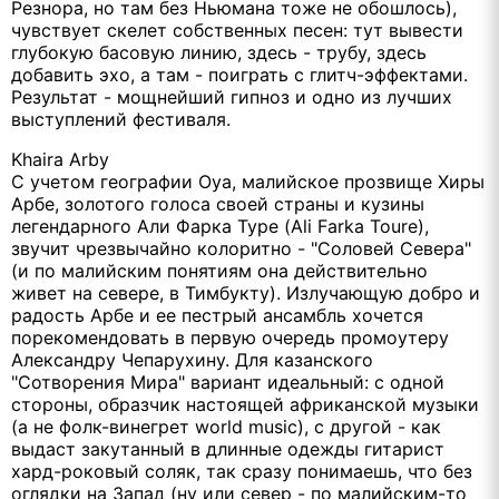
Резнора, но там без Ньюмана тоже не обошлось),
чувствует скелет собственных песен: тут вывести
глубокую басовую линию, здесь - трубу, здесь
добавить эхо, а там - поиграть с глитч-эффектами.
Результат - мощнейший гипноз и одно из лучших
выступлений фестиваля.
Khaira Arby
С учетом географии Oya, малийское прозвище Хиры
Арбе, золотого голоса своей страны и кузины
легендарного Али Фарка Туре (Ali Farka Toure),
звучит чрезвычайно колоритно - "Соловей Севера"
(и по малийским понятиям она действительно
живет на севере, в Тимбукту). Излучающую добро и
радость Арбе и ее пестрый ансамбль хочется
порекомендовать в первую очередь промоутеру
Александру Чепарухину. Для казанского
"Сотворения Мира" вариант идеальный: с одной
стороны, образчик настоящей африканской музыки
(а не фолк-винегрет world music), с другой - как
выдаст закутанный в длинные одежды гитарист
хард-роковый соляк, так сразу понимаешь, что без
оглядки на Запад (ну или север - по малийским-то