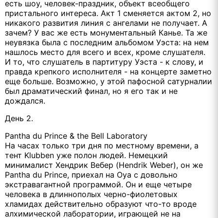
есть шоу, человек-праздник, объект всеобщего
пристального интереса. Акт 1 сменяется актом 2, но
никакого развития линия с ангелами не получает. А
зачем? У вас же есть монументальный Канье. Та же
неувязка была с последним альбомом Уэста: на нем
нашлось место для всего и всех, кроме слушателя.
И то, что слушатель в партитуру Уэста - к слову, и
правда крепкого исполнителя - на концерте заметно
еще больше. Возможно, у этой пафосной сатурналии
был драматический финал, но я его так и не
дождался.
День 2.
Pantha du Prince & the Bell Laboratory
На часах только три дня по местному времени, а
тент Klubben уже полон людей. Немецкий
минималист Хендрик Вебер (Hendrik Weber), он же
Pantha du Prince, приехал на Oya с довольно
экстравагантной программой. Он и еще четыре
человека в длиннополых черно-фиолетовых
хламидах действительно образуют что-то вроде
алхимической лаборатории, играющей не на