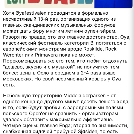
Хотя Øyafestivalen проводится в формально
несчастливый 13-й раз, организация одного из
главных скандинавских музыкальных форумов
может дать фору многим летним оупен-эйрам.
Говоря по правде, это его главное достоинство. Oya,
классический фестиваль категории B, потягаться с
европейскими монстрами вроде Roskilde, Rock
Werchter или Primavera пока не может.
Порекомендовать же его тем, кто любит отдохнуть
"дешево, вкусно и с музыкой", не получится тем
более: цены в Осло в среднем в 2-4 раза выше
московских. Но свой несомненный козырь у Oya
есть.
Небольшую территорию Middelalderparken - от
одного конца до другого минут десять пешего хода,
и то, если будут пробки; с аэродромными полями
польского Open'er не сравнить - организаторам
удалось обставить максимально эффективно.
Четыре сцены: главная Enga; вторая по значимости,
снабженная сидячей трибуной Sjøsiden, то есть