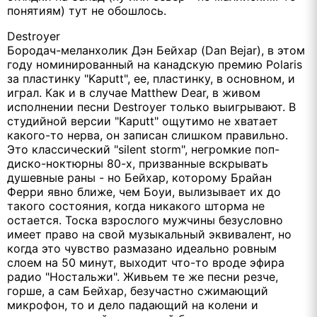
понятиям) тут не обошлось.
Destroyer
Бородач-меланхолик Дэн Бейхар (Dan Bejar), в этом
году номинированный на канадскую премию Polaris
за пластинку "Kaputt", ее, пластинку, в основном, и
играл. Как и в случае Matthew Dear, в живом
исполнении песни Destroyer только выигрывают. В
студийной версии "Kaputt" ощутимо не хватает
какого-то нерва, он записан слишком правильно.
Это классический "silent storm", негромкие поп-
диско-ноктюрны 80-х, призванные вскрывать
душевные раны - но Бейхар, которому Брайан
Ферри явно ближе, чем Боуи, вылизывает их до
такого состояния, когда никакого шторма не
остается. Тоска взрослого мужчины безусловно
имеет право на свой музыкальный эквивалент, но
когда это чувство размазано идеально ровным
слоем на 50 минут, выходит что-то вроде эфира
радио "Ностальжи". Живьем те же песни резче,
горше, а сам Бейхар, безучастно сжимающий
микрофон, то и дело падающий на колени и