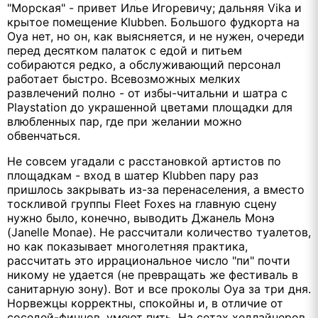
"Морская" - привет Илье Игоревичу; дальняя Vika и
крытое помещение Klubben. Большого фудкорта на
Oya нет, но он, как выясняется, и не нужен, очереди
перед десятком палаток с едой и питьем
собираются редко, а обслуживающий персонал
работает быстро. Всевозможных мелких
развлечений полно - от избы-читальни и шатра с
Playstation до украшенной цветами площадки для
влюбленных пар, где при желании можно
обвенчаться.
Не совсем угадали с расстановкой артистов по
площадкам - вход в шатер Klubben пару раз
пришлось закрывать из-за перенаселения, а вместо
тоскливой группы Fleet Foxes на главную сцену
нужно было, конечно, выводить Джанель Монэ
(Janelle Monae). Не рассчитали количество туалетов,
но как показывает многолетняя практика,
рассчитать это иррациональное число "пи" почти
никому не удается (не превращать же фестиваль в
санитарную зону). Вот и все проколы Oya за три дня.
Норвежцы корректны, спокойны и, в отличие от
соседей-финнов, умеют пить. На сетах хедлайнеров