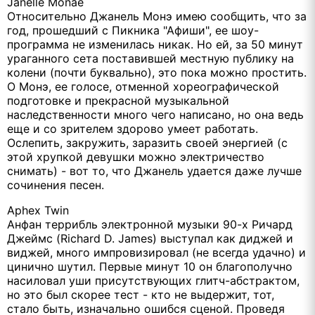
Janelle Monae
Относительно Джанель Монэ имею сообщить, что за
год, прошедший с Пикника "Афиши", ее шоу-
программа не изменилась никак. Но ей, за 50 минут
ураганного сета поставившей местную публику на
колени (почти буквально), это пока можно простить.
О Монэ, ее голосе, отменной хореографической
подготовке и прекрасной музыкальной
наследственности много чего написано, но она ведь
еще и со зрителем здорово умеет работать.
Ослепить, закружить, заразить своей энергией (с
этой хрупкой девушки можно электричество
снимать) - вот то, что Джанель удается даже лучше
сочинения песен.
Aphex Twin
Анфан террибль электронной музыки 90-х Ричард
Джеймс (Richard D. James) выступал как диджей и
виджей, много импровизировал (не всегда удачно) и
цинично шутил. Первые минут 10 он благополучно
насиловал уши присутствующих глитч-абстрактом,
но это был скорее тест - кто не выдержит, тот,
стало быть, изначально ошибся сценой. Проведя