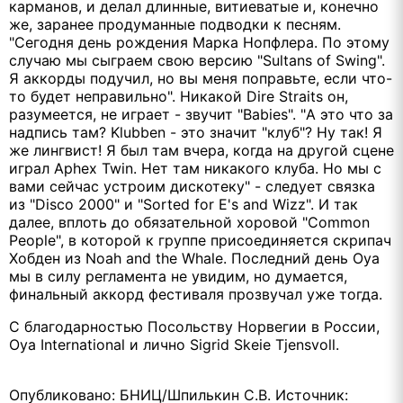
карманов, и делал длинные, витиеватые и, конечно
же, заранее продуманные подводки к песням.
"Сегодня день рождения Марка Нопфлера. По этому
случаю мы сыграем свою версию "Sultans of Swing".
Я аккорды подучил, но вы меня поправьте, если что-
то будет неправильно". Никакой Dire Straits он,
разумеется, не играет - звучит "Babies". "А это что за
надпись там? Klubben - это значит "клуб"? Ну так! Я
же лингвист! Я был там вчера, когда на другой сцене
играл Aphex Twin. Нет там никакого клуба. Но мы с
вами сейчас устроим дискотеку" - следует связка
из "Disco 2000" и "Sorted for E's and Wizz". И так
далее, вплоть до обязательной хоровой "Common
People", в которой к группе присоединяется скрипач
Хобден из Noah and the Whale. Последний день Oya
мы в силу регламента не увидим, но думается,
финальный аккорд фестиваля прозвучал уже тогда.
С благодарностью Посольству Норвегии в России,
Oya International и лично Sigrid Skeie Tjensvoll.
Опубликовано: БНИЦ/Шпилькин С.В. Источник: