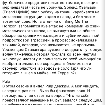
футболочное представительство там же, в секции
мерчендайза) честь не уронила. Эрленд Хъельвик
(Erlend Hjelvik) рвал рубаху на груди, карабкался на
металлоконструкции, ходил в народ и бил челом
тотемной сове. Но, в отличие от Bring Me The
Horizon, запомнятся Kvelertak не номерами из хэви-
металлического цирка, не вытянутыми на общее
обозрение средними пальцами и сублимированной
подростковой агрессией, а профессионализмом и
техникой, которую, что называется, не пропьешь.
Уроженцам Ставангера суждено оседлать ту гордую
волну тяжеляка, которая послала ко всем чертям
жанровую чистоту и принялась со всей имеющейся
изобретательностью скрещивать блэк-метал и
стоунер, бластбит и хардовые соло (зря что ли
гитарист вышел в майке Led Zeppelin?).
Pulp
В этом сезоне я видел Pulp дважды. А мог увидеть,
наверное, раз пять, была бы фанатская воля. И
потому, получив ответ на вопрос "Что из себя
представляют нынешние Pulp?", задался следующим,
неизбежным: а могут ли они откатать целый тур,