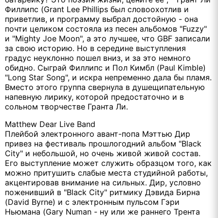
Филлипс (Grant Lee Phillips был словоохотлив и
приветлив, и программу выбрал достойную - она
почти целиком состояла из песен альбомов "Fuzzy"
и "Mighty Joe Moon", а это лучшее, что GBF записали
за свою историю. Но в середине выступления
градус неуклонно пошел вниз, и за это немного
обидно. Сыграй Филлипс и Пол Кимбл (Paul Kimble)
"Long Star Song", и искра непременно дала бы пламя.
Вместо этого группа свернула в душещипательную
напевную лирику, которой предостаточно и в
сольном творчестве Гранта Ли.
Matthew Dear Live Band
Плейбой электронного авант-попа Мэттью Дир
привез на фестиваль прошлогодний альбом "Black
City" и небольшой, но очень живой живой состав.
Его выступление может служить образцом того, как
можно притушить слабые места студийной работы,
акцентировав внимание на сильных. Дир, условно
поженивший в "Black City" ритмику Дэвида Бирна
(David Byrne) и с электронным пульсом Гэри
Ньюмана (Gary Numan - ну или же раннего Трента