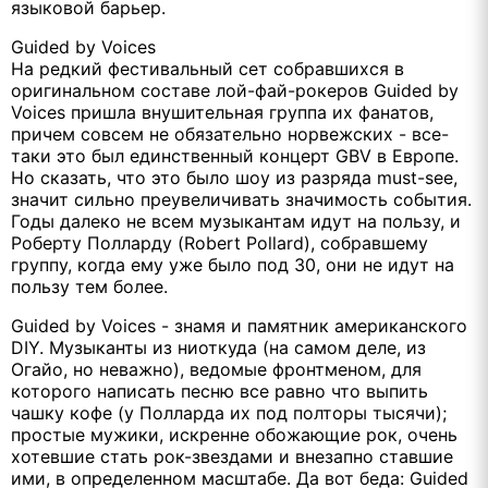
языковой барьер.
Guided by Voices
На редкий фестивальный сет собравшихся в
оригинальном составе лой-фай-рокеров Guided by
Voices пришла внушительная группа их фанатов,
причем совсем не обязательно норвежских - все-
таки это был единственный концерт GBV в Европе.
Но сказать, что это было шоу из разряда must-see,
значит сильно преувеличивать значимость события.
Годы далеко не всем музыкантам идут на пользу, и
Роберту Полларду (Robert Pollard), собравшему
группу, когда ему уже было под 30, они не идут на
пользу тем более.
Guided by Voices - знамя и памятник американского
DIY. Музыканты из ниоткуда (на самом деле, из
Огайо, но неважно), ведомые фронтменом, для
которого написать песню все равно что выпить
чашку кофе (у Полларда их под полторы тысячи);
простые мужики, искренне обожающие рок, очень
хотевшие стать рок-звездами и внезапно ставшие
ими, в определенном масштабе. Да вот беда: Guided