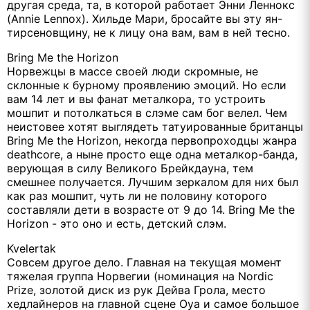
другая среда, та, в которой работает Энни Леннокс
(Annie Lennox). Хильде Мари, бросайте вы эту ян-
тирсеновщину, не к лицу она вам, вам в ней тесно.
Bring Me the Horizon
Норвежцы в массе своей люди скромные, не
склонные к бурному проявлению эмоций. Но если
вам 14 лет и вы фанат металкора, то устроить
мошпит и потолкаться в слэме сам бог велел. Чем
неистовее хотят выглядеть татуированные британцы
Bring Me the Horizon, некогда первопроходцы жанра
deathcore, а ныне просто еще одна металкор-банда,
верующая в силу Великого Брейкдауна, тем
смешнее получается. Лучшим зеркалом для них был
как раз мошпит, чуть ли не половину которого
составляли дети в возрасте от 9 до 14. Bring Me the
Horizon - это оно и есть, детский слэм.
Kvelertak
Совсем другое дело. Главная на текущая момент
тяжелая группа Норвегии (номинация на Nordic
Prize, золотой диск из рук Дейва Грола, место
хедлайнеров на главной сцене Oya и самое большое