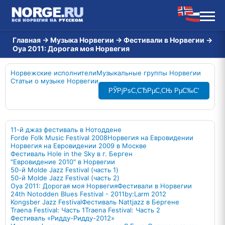
Главная
→
Музыка Норвегии
→
Фестивали в Норвегии
→
Oya 2011: Дорогая моя Норвегия
Норвежские исполнители
Музыкальные группы Норвегии
Статьи о музыке Норвегии
РЎРјРѕС‚СЂРµС‚СЊ РµС‰С‘
11-й джаз фестиваль в Нотоддене
Forde Folk Music Festival 2008
Норвегия на Евровидении
Норвегия на Евровидении 2009 в Москве
Фестиваль Hole in the Sky в г. Берген
"Евровидение 2010" в Норвегии
50-й Molde Jazz Festival (часть 1)
50-й Molde Jazz Festival (часть 2)
Oya 2011: Дорогая моя Норвегия
Фестивали в Норвегии
24th Notodden Blues Festival - 2011
by:Larm 2012
Kongsber Jazz Festival
Фестиваль Nattjazz в Бергене
Traena Festival: Часть 1
Traena Festival: Часть 2
Фестиваль «Ридду-Ридду-2012»