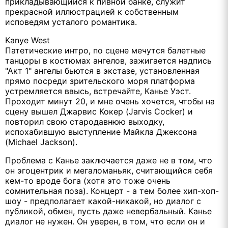
прикладывающийся к пивной банке, служит
прекрасной иллюстрацией к собственным
исповедям усталого романтика.
Kanye West
Патетические интро, по сцене мечутся балетные
танцоры в костюмах ангелов, зажигается надпись
"Акт 1" ангелы бьются в экстазе, установленная
прямо посреди зрительского моря платформа
устремляется ввысь, встречайте, Канье Уэст.
Проходит минут 20, и мне очень хочется, чтобы на
сцену вышел Джарвис Кокер (Jarvis Cocker) и
повторил свою стародавнюю выходку,
испохабившую выступление Майкла Джексона
(Michael Jackson).
Проблема с Канье заключается даже не в том, что
он эгоцентрик и мегаломаньяк, считающийся себя
кем-то вроде бога (хотя это тоже очень
сомнительная поза). Концерт - а тем более хип-хоп-
шоу - предполагает какой-никакой, но диалог с
публикой, обмен, пусть даже невербальный. Канье
диалог не нужен. Он уверен, в том, что если он и