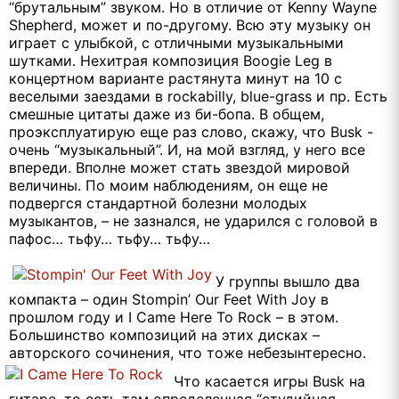
“брутальным” звуком. Но в отличие от Kenny Wayne
Shepherd, может и по-другому. Всю эту музыку он
играет с улыбкой, с отличными музыкальными
шутками. Нехитрая композиция Boogie Leg в
концертном варианте растянута минут на 10 с
веселыми заездами в rockabilly, blue-grass и пр. Есть
смешные цитаты даже из би-бопа. В общем,
проэксплуатирую еще раз слово, скажу, что Busk -
очень “музыкальный”. И, на мой взгляд, у него все
впереди. Вполне может стать звездой мировой
величины. По моим наблюдениям, он еще не
подвергся стандартной болезни молодых
музыкантов, – не зазнался, не ударился с головой в
пафос… тьфу… тьфу… тьфу…
У группы вышло два
компакта – один Stompin’ Our Feet With Joy в
прошлом году и I Came Here To Rock – в этом.
Большинство композиций на этих дисках –
авторского сочинения, что тоже небезынтересно.
Что касается игры Busk на
гитаре, то есть там определенная “студийная