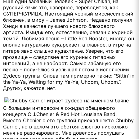
Еще один забавный человек – Super Chikan, на
русский язык это, наверное, переводится, как
СУПЕР-КУРИЦА. Настоящий черный миссиссипский
блюзмен, в миру – James Johnson. Недавно получил
Хэнди в качестве лучшего нового блюзового
артиста. Имидж его, естественно, связан с куриной
темой. Любимая песня – Little Red Rooster, иногда он
вполне натурально кукарекает, а главное, в игре на
гитаре явно слышно кудахтанье. Уверен, что его
прозвище – следствие его куриных гитарных
интонаций, а не наоборот. Самую забавную его
песню – полу-блюз я услышал потом в исполнении
Zydeco-группы. Слова там примерно такие: “Sittin’ in
the Ya-Ya, Waiting for my Ya-Ya, Uhoom, Uhoom.”.
Других, кажется, нет.
С большим интересом я ожидал обещанного
концерта C.J.Chenier & Red Hot Lousiana Band.
Вместо Chenier с его группой приехал некто Chubby
Carrier, но в целом это обстоятельство нисколько
меня не разочаровало. Мне довелось послушать
целых два концерта, оба были просто