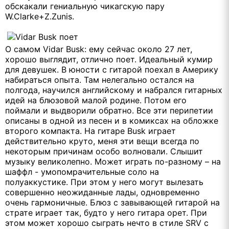
обскакали гениальную чикагскую пару
W.Clarke+Z.Zunis.
О самом Vidar Busk: ему сейчас около 27 лет,
хорошо выглядит, отлично поет. Идеальный кумир
для девушек. В юности с гитарой поехал в Америку
набираться опыта. Там нелегально остался на
полгода, научился английскому и набрался гитарных
идей на блюзовой малой родине. Потом его
поймали и выдворили обратно. Все эти перипетии
описаны в одной из песен и в комиксах на обложке
второго компакта. На гитаре Busk играет
действительно круто, меня эти вещи всегда по
некоторым причинам особо волновали. Слышит
музыку великолепно. Может играть по-разному – на
шаффл - умопомрачительные соло на
полуаккустике. При этом у него могут вылезать
совершенно неожиданные лады, одновременно
очень гармоничные. Блюз с завывающей гитарой на
страте играет так, будто у него гитара орет. При
этом может хорошо сыграть нечто в стиле SRV с