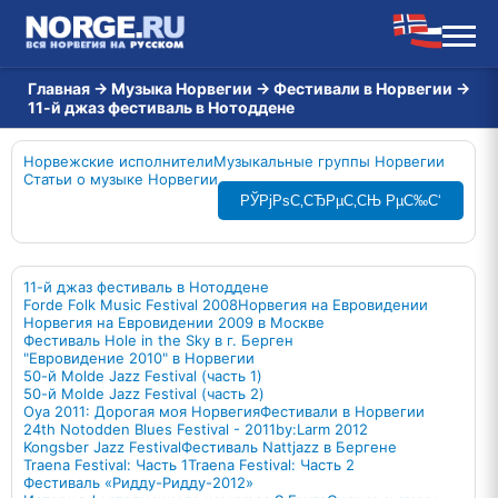
Главная
→
Музыка Норвегии
→
Фестивали в Норвегии
→
11-й джаз фестиваль в Нотоддене
Норвежские исполнители
Музыкальные группы Норвегии
Статьи о музыке Норвегии
РЎРјРѕС‚СЂРµС‚СЊ РµС‰С‘
11-й джаз фестиваль в Нотоддене
Forde Folk Music Festival 2008
Норвегия на Евровидении
Норвегия на Евровидении 2009 в Москве
Фестиваль Hole in the Sky в г. Берген
"Евровидение 2010" в Норвегии
50-й Molde Jazz Festival (часть 1)
50-й Molde Jazz Festival (часть 2)
Oya 2011: Дорогая моя Норвегия
Фестивали в Норвегии
24th Notodden Blues Festival - 2011
by:Larm 2012
Kongsber Jazz Festival
Фестиваль Nattjazz в Бергене
Traena Festival: Часть 1
Traena Festival: Часть 2
Фестиваль «Ридду-Ридду-2012»