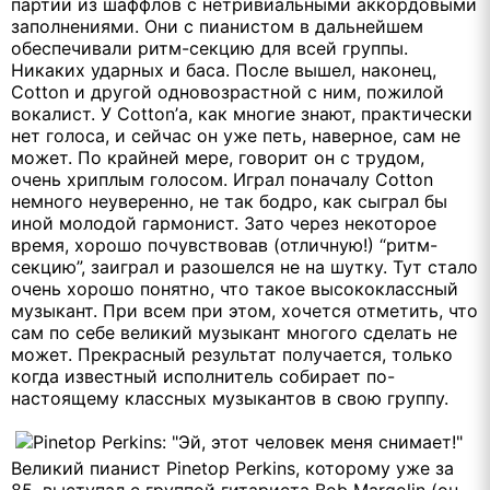
партии из шаффлов с нетривиальными аккордовыми
заполнениями. Они с пианистом в дальнейшем
обеспечивали ритм-секцию для всей группы.
Никаких ударных и баса. После вышел, наконец,
Cotton и другой одновозрастной с ним, пожилой
вокалист. У Cotton’а, как многие знают, практически
нет голоса, и сейчас он уже петь, наверное, сам не
может. По крайней мере, говорит он с трудом,
очень хриплым голосом. Играл поначалу Cotton
немного неуверенно, не так бодро, как сыграл бы
иной молодой гармонист. Зато через некоторое
время, хорошо почувствовав (отличную!) “ритм-
секцию”, заиграл и разошелся не на шутку. Тут стало
очень хорошо понятно, что такое высококлассный
музыкант. При всем при этом, хочется отметить, что
сам по себе великий музыкант многого сделать не
может. Прекрасный результат получается, только
когда известный исполнитель собирает по-
настоящему классных музыкантов в свою группу.
Великий пианист Pinetop Perkins, которому уже за
85, выступал с группой гитариста Bob Margolin (он