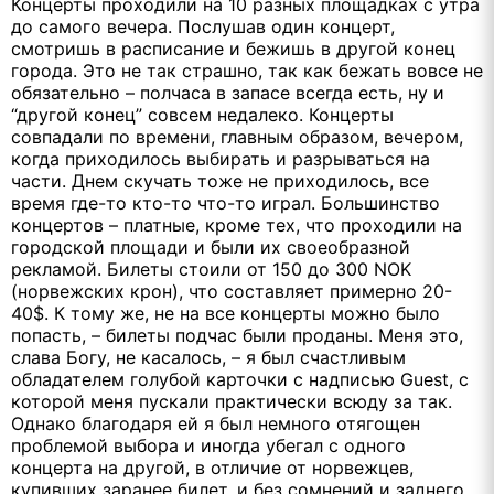
Концерты проходили на 10 разных площадках с утра
до самого вечера. Послушав один концерт,
смотришь в расписание и бежишь в другой конец
города. Это не так страшно, так как бежать вовсе не
обязательно – полчаса в запасе всегда есть, ну и
“другой конец” совсем недалеко. Концерты
совпадали по времени, главным образом, вечером,
когда приходилось выбирать и разрываться на
части. Днем скучать тоже не приходилось, все
время где-то кто-то что-то играл. Большинство
концертов – платные, кроме тех, что проходили на
городской площади и были их своеобразной
рекламой. Билеты стоили от 150 до 300 NOK
(норвежских крон), что составляет примерно 20-
40$. К тому же, не на все концерты можно было
попасть, – билеты подчас были проданы. Меня это,
слава Богу, не касалось, – я был счастливым
обладателем голубой карточки с надписью Guest, с
которой меня пускали практически всюду за так.
Однако благодаря ей я был немного отягощен
проблемой выбора и иногда убегал с одного
концерта на другой, в отличие от норвежцев,
купивших заранее билет, и без сомнений и заднего