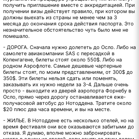
получить приглашение вместе с аккредитацией. При
получении визы действует правило, при котором вы
должны выехать из страны не менее чем за 3
месяца до окончания срока действия паспорта. Это
незначительное обстоятельство чуть было мне не
помешало.
- ДОРОГА. Сначала нужно долететь до Осло. Либо на
самолете авиакомпании SAS с пересадкой в
Копенгагене, билеты стоят около 550$. Либо на
родном Аэрофлоте. Самые дешевые чартерные
билеты стоят, по моим представлениям, от 300$ до
350$. Эти билеты нельзя сдать или поменять,
заказывать их нужно недели за 3-4. Дальше очень
просто - выходите из дверей аэропорта Форнебу в
Осло, прямо через дорогу останавливается еже-
получасовой автобус до Нотоддена. Тратите около
$20 плюс два часа времени, и вы на месте.
- ЖИЛЬЕ. В Нотоддене есть несколько отелей, но на
время фестиваля они все оказываются забитыми до
отказа. Я думаю, вполне можно забронировать
место в одном из отелей, если заняться этим делом