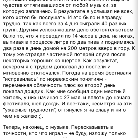
чувства оттягивавшихся от любой музыки, за
которую заплачено. В результате я услышал не всех,
кого хотел бы послушать. И это было и вправду
трудно, так как всего за 4 дня сыграли 40 разных
групп. Другим усложняющим дело обстоятельством
было то, что я проводил по 14 часов в день на ногах,
выпивая в процессе литра по два пива и поднимаясь
два раза в день домой на 200 метров вверх в гору. К
тому же страдал частичной потерей слуха после
некоторых хороших концертов. Как результат,
вечером я с трудом доползал до постели и
мгновенно отключался. Погода на время фестиваля
“исправилась” по норвежским понятиям -
переменная облачность плюс во второй день
покапал дождик. Как мне сообщил один местный
житель, у них начиная с 27 мая, и вплоть до начала
фестиваля, шел дождь. И все-таки, несмотря на эти
“ужасные трудности”, оттянулся я на славу и ни о
чем не жалею ;).
Теперь, наконец, о музыке. Пересказывать в
точности, кто что играл – не буду, изложу только