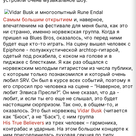
Самым большим открытием
и, наверное,
впечатлением на фестивале для меня была, как это
ни странно, именно норвежская группа. Когда я
пришел на Blues Bros, оказалось, что перед ними
будет еще кто-то играть. На сцену вышел человек с
Epiphone - полуаккустической archtop-гитарой,
одетый под рокабила, с коком на голове и в
пиджаке с блестками. Я как раз общался с
норвежским молодым гитаристом из числа публики,
с которым только познакомился и который очень
любил SRV. Он был в курсе всех событий, поэтому я
его спросил про человека на сцене – “Наверное, этот
любит Элвиса Пресли?”. Он мне сказал, что да -
любит, и если ты его еще не слышал, это будет
настоящим сюрпризом. Так оно, в общем-то, и
оказалось. Это был норвежец
Vidar Busk
(читается
как "Бюск", а не "Баск"), с ним группа
His True Believers
из трех человек – гармоника,
контрабас и ударные. На этом большом концерте к
ним присоединилась духовая секция по типу