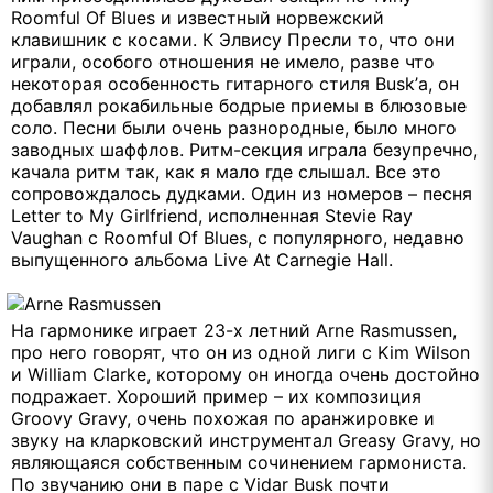
Roomful Of Blues и известный норвежский
клавишник с косами. К Элвису Пресли то, что они
играли, особого отношения не имело, разве что
некоторая особенность гитарного стиля Busk’а, он
добавлял рокабильные бодрые приемы в блюзовые
соло. Песни были очень разнородные, было много
заводных шаффлов. Ритм-секция играла безупречно,
качала ритм так, как я мало где слышал. Все это
сопровождалось дудками. Один из номеров – песня
Letter to My Girlfriend, исполненная Stevie Ray
Vaughan с Roomful Of Blues, с популярного, недавно
выпущенного альбома Live At Carnegie Hall.
На гармонике играет 23-х летний Arne Rasmussen,
про него говорят, что он из одной лиги с Kim Wilson
и William Clarke, которому он иногда очень достойно
подражает. Хороший пример – их композиция
Groovy Gravy, очень похожая по аранжировке и
звуку на кларковский инструментал Greasy Gravy, но
являющаяся собственным сочинением гармониста.
По звучанию они в паре с Vidar Busk почти