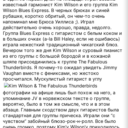
известный гармонист Kim Wilson и его группа Kim
Wilson Blues Express. В черных брюках и синей
рубашке, коротко обритый, он чем-то очень
напоминал мне Брюса Уиллиса ;). Играл
действительно очень хорошо, правда, недолго.
Группа Blues Express с гитаристом с белым коком и
в больших очках (a-la Bill Haley, если не ошибаюсь)
играла нежесткий традиционный чикагский блюз.
Вечером того же дня Kim Wilson и суровый пианист
из его группы с большой бородой и в кожаной
шляпе присоединились к группе The Fabulous
Thunderbirds. Я почему-то ожидал увидеть Jimmy
Vaughan вместе с фениксами, но жестоко
просчитался.
Мускулистый гитарист в углу
фотографии на афише лишь был похож на него, а
упоминание JV в норвежском тексте о группе,
вероятно, было в том же смысле, что и в этом
абзаце. Главным сходством двух гитаристов была
стандартная для группы прическа. Играли они “с
чувством” забойный блюзо-рок-н-ролл. Все было
очень громко, поэтому Kim’у Wilson’у приходилось