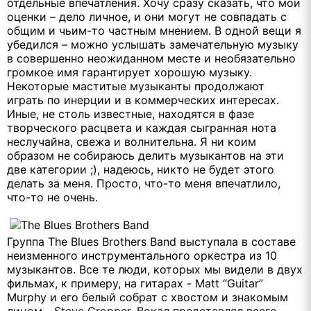
отдельные впечатления. Хочу сразу сказать, что мои
оценки – дело личное, и они могут не совпадать с
общим и чьим-то частным мнением. В одной вещи я
убедился – можно услышать замечательную музыку
в совершенно неожиданном месте и необязательно
громкое имя гарантирует хорошую музыку.
Некоторые маститые музыканты продолжают
играть по инерции и в коммерческих интересах.
Иные, не столь известные, находятся в фазе
творческого расцвета и каждая сыгранная нота
неслучайна, свежа и волнительна. Я ни коим
образом не собираюсь делить музыкантов на эти
две категории ;), надеюсь, никто не будет этого
делать за меня. Просто, что-то меня впечатлило,
что-то не очень.
Группа The Blues Brothers Band выступала в составе
неизменного инструментального оркестра из 10
музыкантов. Все те люди, которых мы видели в двух
фильмах, к примеру, на гитарах - Matt “Guitar”
Murphy и его белый собрат с хвостом и знакомым
лицом - Steve Cropper. Вокал представлял всего