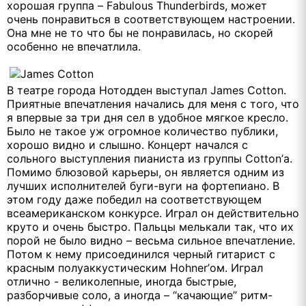
хорошая группа – Fabulous Thunderbirds, может
очень понравиться в соответствующем настроении.
Она мне не то что бы не понравилась, но скорей
особенно не впечатлила.
В театре города Нотодден выступал James Cotton.
Приятные впечатления начались для меня с того, что
я впервые за три дня сел в удобное мягкое кресло.
Было не такое уж огромное количество публики,
хорошо видно и слышно. Концерт начался с
сольного выступления пианиста из группы Cotton’а.
Помимо блюзовой карьеры, он является одним из
лучших исполнителей буги-вуги на фортепиано. В
этом году даже победил на соответствующем
всеамериканском конкурсе. Играл он действительно
круто и очень быстро. Пальцы мелькали так, что их
порой не было видно – весьма сильное впечатление.
Потом к нему присоединился черный гитарист с
красным полуаккустическим Hohner’ом. Играл
отлично - великолепные, иногда быстрые,
разборчивые соло, а иногда – “качающие” ритм-