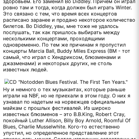
здоровьем. Его заменил Bo Diddley. Причем он играл
ровно там и тогда, когда должен был играть Winter.
Это связано с тем, что время всех концертов
расписано заранее и продано некоторое количество
билетов. Bo Diddley, увы, мне тоже не удалось
послушать, так как пришлось выбирать между
несколькими концертами, проходящими
одновременно. По тем же причинам я пропустил
концерты Marcia Ball, Buddy Miles Express (BM - тот
самый, что играл с Хендриксом, блюзменами и
джазменами) и некоторых других, не столь
известных людей.
Ну и немного о тех музыкантах, которые раньше
играли на NBF, но не приехали в этом году. О них я
узнавал по надетым на норвежцев официальным
майкам с прошлых фестивалей. Из широко
известных блюзменов – это B.B.King, Robert Cray,
покойный Luther Allison, Billy Boy Arnold, Roomful Of
Blues, Charlie Musselwhite. Кого-то естественно
упустил, но определенное представление этот
список дать может. Состав играющих естественным