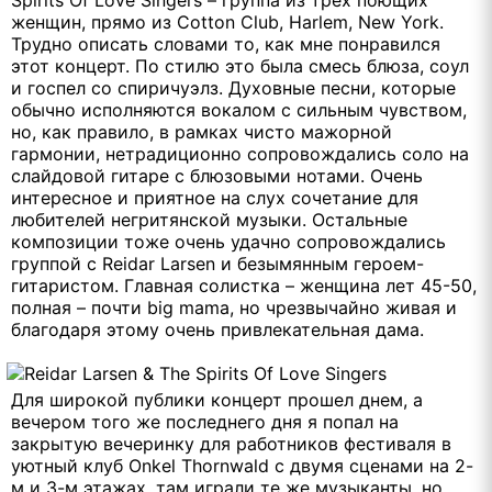
женщин, прямо из Cotton Club, Harlem, New York.
Трудно описать словами то, как мне понравился
этот концерт. По стилю это была смесь блюза, соул
и госпел со спиричуэлз. Духовные песни, которые
обычно исполняются вокалом с сильным чувством,
но, как правило, в рамках чисто мажорной
гармонии, нетрадиционно сопровождались соло на
слайдовой гитаре с блюзовыми нотами. Очень
интересное и приятное на слух сочетание для
любителей негритянской музыки. Остальные
композиции тоже очень удачно сопровождались
группой с Reidar Larsen и безымянным героем-
гитаристом. Главная солистка – женщина лет 45-50,
полная – почти big mama, но чрезвычайно живая и
благодаря этому очень привлекательная дама.
Для широкой публики концерт прошел днем, а
вечером того же последнего дня я попал на
закрытую вечеринку для работников фестиваля в
уютный клуб Onkel Thornwald с двумя сценами на 2-
м и 3-м этажах, там играли те же музыканты, но