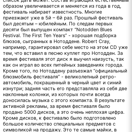
образом увеличивается и меняется из года в год,
фестиваль набирает известность. Многие
приезжают уже в 5й – 6й раз. Прошлый фестиваль
был десятым – юбилейным. По следам первых
десяти был выпущен компакт “Notodden Blues
Festival. The First Ten Years” - хорошая подборка
блюзов, сыгранных в Нотоддене. Robert Cray,
например, гарантировал себе место на этом CD уже
тем, что вставил в песню куплет про Нотодден. За
время фестиваля этот диск я выучил наизусть, так
как он играл во всех питейных заведениях города.
Кроме того, по Нотоддену разъезжал “официальный
блюзмобиль фестиваля” - великолепный ретро-
автомобиль, покрашенный в черный цвет и синий
изнутри; задняя часть его представляла из себя две
наклонные колонки, из которых почти всегда
доносилась музыка с этого компакта. В результате
активной рекламы, за время фестиваля было
продано 5000 дисков, а это очень неплохая цифра.
Кроме дисков, к фестивалю было подготовлено
большое количество специальных предметов с
символикой на продажу. Это те самые майки, в