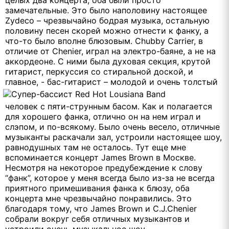
замечательные. Это было наполовину настоящее
Zydeco – чрезвычайно бодрая музыка, остальную
половину песен скорей можно отнести к фанку, а
что-то было вполне блюзовым. Chubby Carrier, в
отличие от Chenier, играл на электро-баяне, а не на
аккордеоне. С ними была духовая секция, крутой
гитарист, перкуссия со стиральной доской, и
главное, -
бас-гитарист – молодой и очень толстый
человек с пяти-струнным басом. Как и полагается
для хорошего фанка, отлично он на нем играл и
слэпом, и по-всякому. Было очень весело, отличные
музыканты раскачали зал, устроили настоящее шоу,
равнодушных там не осталось. Тут еще мне
вспоминается концерт James Brown в Москве.
Несмотря на некоторое предубеждение к слову
“фанк”, которое у меня всегда было из-за не всегда
приятного примешивания фанка к блюзу, оба
концерта мне чрезвычайно понравились. Это
благодаря тому, что James Brown и C.J.Chenier
собрали вокруг себя отличных музыкантов и
устроили очень музыкальное шоу.