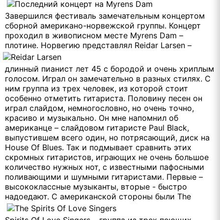
Завершился фестиваль замечательным концертом
сборной американо-норвежской группы. Концерт
проходил в живописном месте Myrens Dam –
плотине. Норвегию представлял
Reidar Larsen –
длинный пианист лет 45 с бородой и очень хриплым
голосом. Играл он замечательно в разных стилях. С
ним группа из трех человек, из которой стоит
особенно отметить гитариста. Половину песен он
играл слайдом, немногословно, но очень точно,
красиво и музыкально. Он мне напомнил об
американце – слайдовом гитаристе Paul Black,
выпустившем всего один, но потрясающий, диск на
House Of Blues. Так и подмывает сравнить этих
скромных гитаристов, играющих не очень большое
количество нужных нот, с известными пафосными
поливающими и шумными гитаристами. Первые –
высококлассные музыканты, вторые - быстро
надоедают. С американской стороны были
The
Spirits Of Love Singers – группа из трех поющих