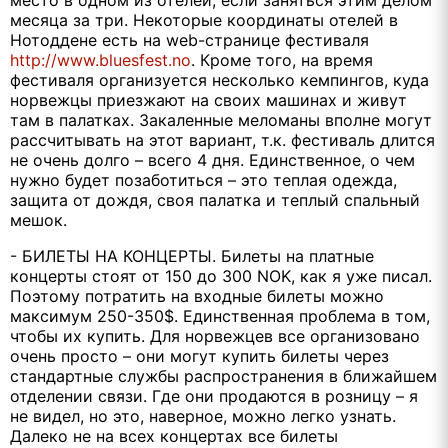
месяца за три. Некоторые координаты отелей в
Нотоддене есть на web-странице фестиваля
http://www.bluesfest.no
. Кроме того, на время
фестиваля организуется несколько кемпингов, куда
норвежцы приезжают на своих машинах и живут
там в палатках. Закаленные меломаны вполне могут
рассчитывать на этот вариант, т.к. фестиваль длится
не очень долго – всего 4 дня. Единственное, о чем
нужно будет позаботиться – это теплая одежда,
защита от дождя, своя палатка и теплый спальный
мешок.
- БИЛЕТЫ НА КОНЦЕРТЫ. Билеты на платные
концерты стоят от 150 до 300 NOK, как я уже писал.
Поэтому потратить на входные билеты можно
максимум 250-350$. Единственная проблема в том,
чтобы их купить. Для норвежцев все организовано
очень просто – они могут купить билеты через
стандартные службы распространения в ближайшем
отделении связи. Где они продаются в розницу – я
не видел, но это, наверное, можно легко узнать.
Далеко не на всех концертах все билеты