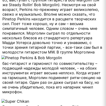
же Steady Rollin’ Bob Morgolin). Несмотря на свой
возраст, Perkins по-прежнему играет великолепно,
свежо и музыкально. Вполне можно сказать, что
Pinetop Perkins находится в расцвете творческих
сил. Поет тоже хорошо, ну и сам – весьма
симпатичный человек. Одним словом – очень мне
понравился. Морголин сыграл по отдельности
несколько блюзов из стандартного репертуара
Мадди Уотерса довольно точно и узнаваемо, с
точки зрения гитарной партии, - все-таки сам был в
молодости гитаристом MW.
В группе Морголина
бас-гитарист и гармонист по совместительству –
подающий надежды молодой человек, - на обоих
инструментах играет весьма неплохо. Когда играет
на гармошке, Морголин подменяет ритм-секцию на
своей гитаре. Один раз он даже сыграл на басу, но
не очень убедительно, пока его напарник чинил
микрофон.