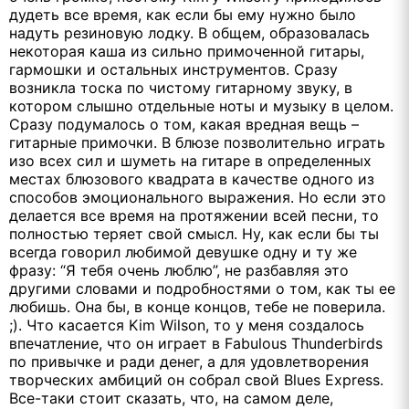
дудеть все время, как если бы ему нужно было
надуть резиновую лодку. В общем, образовалась
некоторая каша из сильно примоченной гитары,
гармошки и остальных инструментов. Сразу
возникла тоска по чистому гитарному звуку, в
котором слышно отдельные ноты и музыку в целом.
Сразу подумалось о том, какая вредная вещь –
гитарные примочки. В блюзе позволительно играть
изо всех сил и шуметь на гитаре в определенных
местах блюзового квадрата в качестве одного из
способов эмоционального выражения. Но если это
делается все время на протяжении всей песни, то
полностью теряет свой смысл. Ну, как если бы ты
всегда говорил любимой девушке одну и ту же
фразу: “Я тебя очень люблю”, не разбавляя это
другими словами и подробностями о том, как ты ее
любишь. Она бы, в конце концов, тебе не поверила.
;). Что касается Kim Wilson, то у меня создалось
впечатление, что он играет в Fabulous Thunderbirds
по привычке и ради денег, а для удовлетворения
творческих амбиций он собрал свой Blues Express.
Все-таки стоит сказать, что, на самом деле,