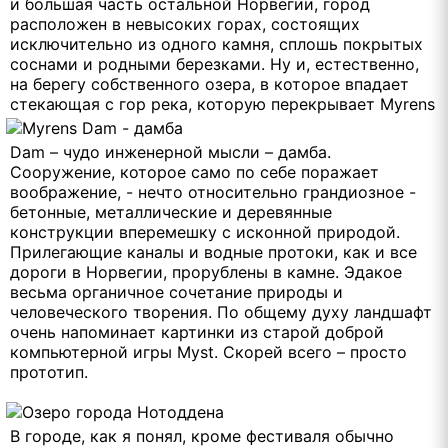
и большая часть остальной Норвегии, город
расположен в невысоких горах, состоящих
исключительно из одного камня, сплошь покрытых
соснами и родными березками. Ну и, естественно,
на берегу собственного озера, в которое впадает
стекающая с гор река, которую перекрывает
Myrens
Dam – чудо инженерной мысли – дамба.
Сооружение, которое само по себе поражает
воображение, - нечто относительно грандиозное -
бетонные, металлические и деревянные
конструкции вперемешку с исконной природой.
Прилегающие каналы и водные протоки, как и все
дороги в Норвегии, прорублены в камне. Эдакое
весьма органичное сочетание природы и
человеческого творения. По общему духу ландшафт
очень напоминает картинки из старой доброй
компьютерной игры Myst. Скорей всего – просто
прототип.
В городе, как я понял, кроме фестиваля обычно