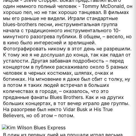
один немного полный человек - Tommy McDonald, он
хорошо пел, но не так хорошо танцевал. В фильмах
мы его раньше не видели. Играли стандартные
blues-brothers песни, инструментальная группа
начала с традиционного инструментального 10-
минутного разогрева публики. В общем, – весело, но
в кино было интересней и зрелищней.
Фотографировать никому в этот день не разрешили.
К тому же я не дослушал до конца, так как падал от
усталости. Другая забавная подробность – перед
концертом в публике расхаживало около 5 разных
человек в черных костюмах, шляпах, очках и
ботинках. На мгновение я даже был сбит с толку, ну
а потом я таких людей встречал в больших
количествах в городе, – оказалось, что это
преданные фанаты Blues Brothers. Как и на других
больших концертах, в тот вечер играло две группы.
На разогреве был некто Vidar Busk и His True
Believers, но об этом – потом.
В один из первых дней на площади играл весьма