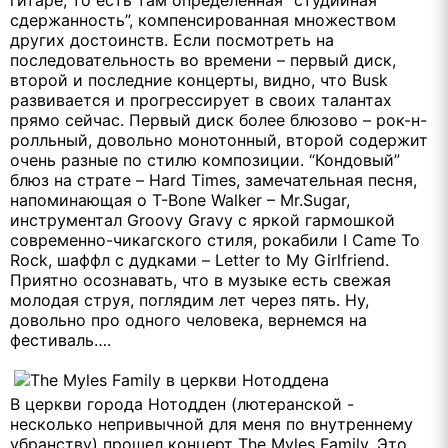
сдержанность”, компенсированная множеством
других достоинств. Если посмотреть на
последовательность во времени – первый диск,
второй и последние концерты, видно, что Busk
развивается и прогрессирует в своих талантах
прямо сейчас. Первый диск более блюзово – рок-н-
ролльный, довольно монотонный, второй содержит
очень разные по стилю композиции. “Кондовый”
блюз на страте – Hard Times, замечательная песня,
напоминающая о T-Bone Walker – Mr.Sugar,
инструментал Groovy Gravy с яркой гармошкой
современно-чикагского стиля, рокабили I Came To
Rock, шаффл с дудками – Letter to My Girlfriend.
Приятно осознавать, что в музыке есть свежая
молодая струя, поглядим лет через пять. Ну,
довольно про одного человека, вернемся на
фестиваль….
В церкви города Нотодден (лютеранской -
несколько непривычной для меня по внутреннему
убранству) прошел концерт The Myles Family. Это