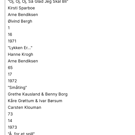
"Oj, Oj, Oj, Så Glad Jeg Skal Bli"
Kirsti Sparboe
Arne Bendiksen
Øivind Bergh
1
16
1971
"Lykken Er..."
Hanne Krogh
Arne Bendiksen
65
17
1972
"Småting"
Grethe Kausland & Benny Borg
Kåre Grøttum & Ivar Børsum
Carsten Klouman
73
14
1973
"Å, for et spill"