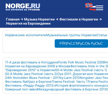
Главная
→
Музыка Норвегии
→
Фестивали в Норвегии
→
Норвегия на Евровидении
Норвежские исполнители
Музыкальные группы Норвегии
Статьи
РЎРјРѕС‚СЂРµС‚СЊ РµС‰С‘
11-й джаз фестиваль в Нотоддене
Forde Folk Music Festival 2008
Н
Норвегия на Евровидении 2009 в Москве
Фестиваль Hole in the S
"Евровидение 2010" в Норвегии
50-й Molde Jazz Festival (часть 1)
50-й Molde Jazz Festival (часть 2)
Oya 2011: Дорогая моя Норвеги
24th Notodden Blues Festival - 2011
by:Larm 2012
Kongsber Jazz Fest
Фестиваль Nattjazz в Бергене
Traena Festival: Часть 1
Traena Festiv
Фестиваль «Ридду-Ридду-2012»
История фортепианного конкурса
Северный поп-завоз
Международный фестиваль в Бергене 2013