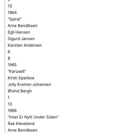
13
1964
"Spiral"
Arne Bendiksen
Egil Hansen
Sigurd Jansen
Karsten Andersen
6
8
1965
"Karusell"
Kirsti Sparboe
Jolly Kramer-Johansen
Øivind Bergh
1
13
1966
"Intet Er
N
ytt Under Solen"
Åse Kleveland
Arne Bendiksen