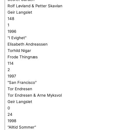
Rolf Løvland & Petter Skavlan
Geir Langslet
148
1
1996
"I Evighet"
Elisabeth Andreassen
Torhild
N
igar
Frode Thingnæs
114
2
1997
"San Francisco"
Tor Endresen
Tor Endresen & Arne Myksvol
Geir Langslet
0
24
1998
"Alltid Sommer"