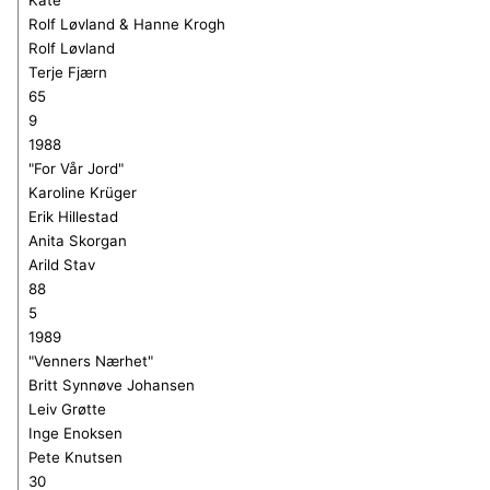
Rolf Løvland & Hanne Krogh
Rolf Løvland
Terje Fjærn
65
9
1988
"For Vår Jord"
Karoline Krüger
Erik Hillestad
Anita Skorgan
Arild Stav
88
5
1989
"Venners
N
ærhet"
Britt Synnøve Johansen
Leiv Grøtte
Inge Enoksen
Pete Knutsen
30