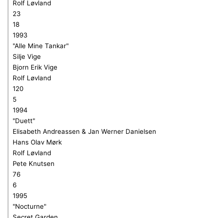
Rolf Løvland
23
18
1993
"Alle Mine Tankar"
Silje Vige
Bjorn Erik Vige
Rolf Løvland
120
5
1994
"Duett"
Elisabeth Andreassen & Jan Werner Danielsen
Hans Olav Mørk
Rolf Løvland
Pete Knutsen
76
6
1995
"
N
octurne"
Secret Garden