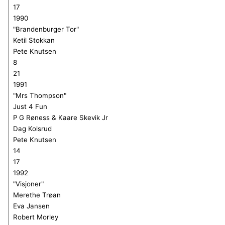
17
1990
"Brandenburger Tor"
Ketil Stokkan
Pete Knutsen
8
21
1991
"Mrs Thompson"
Just 4 Fun
P G Røness & Kaare Skevik Jr
Dag Kolsrud
Pete Knutsen
14
17
1992
"Visjoner"
Merethe Trøan
Eva Jansen
Robert Morley