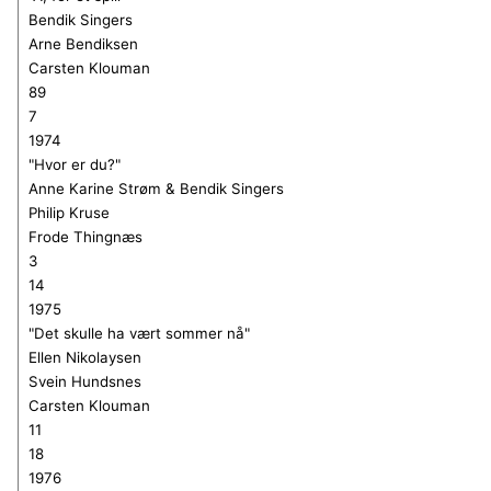
Bendik Singers
Arne Bendiksen
Carsten Klouman
89
7
1974
"Hvor er du?"
Anne Karine Strøm & Bendik Singers
Philip Kruse
Frode Thingnæs
3
14
1975
"Det skulle ha vært sommer nå"
Ellen
N
ikolaysen
Svein Hundsnes
Carsten Klouman
11
18
1976