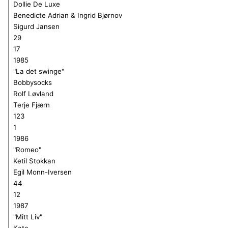
Dollie De Luxe
Benedicte Adrian & Ingrid Bjørnov
Sigurd Jansen
29
17
1985
"La det swinge"
Bobbysocks
Rolf Løvland
Terje Fjærn
123
1
1986
"Romeo"
Ketil Stokkan
Egil Monn-Iversen
44
12
1987
"Mitt Liv"
Kate