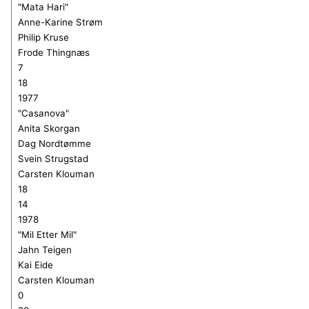
"Mata Hari"
Anne-Karine Strøm
Philip Kruse
Frode Thingnæs
7
18
1977
"Casanova"
Anita Skorgan
Dag
N
ordtømme
Svein Strugstad
Carsten Klouman
18
14
1978
"Mil Etter Mil"
Jahn Teigen
Kai Eide
Carsten Klouman
0