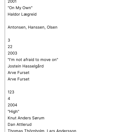
2001
"On My Own"
Haldor Lægreid
Antonsen, Hanssen, Olsen
3
22
2003
"I'm not afraid to move on"
Jostein Hasselgård
Arve Furset
Arve Furset
123
4
2004
"High"
Knut Anders Sørum
Dan Attlerud
Thomas Thörnholm, Lars Andersson