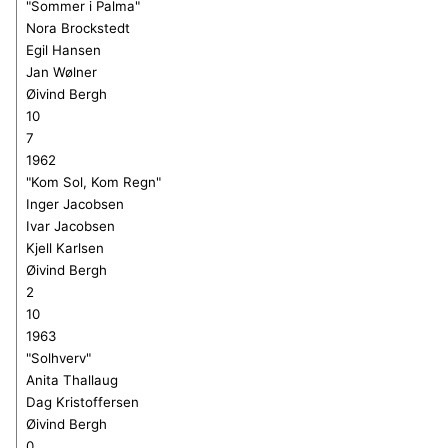
"Sommer i Palma"
N
ora Brockstedt
Egil Hansen
Jan Wølner
Øivind Bergh
10
7
1962
"Kom Sol, Kom Regn"
Inger Jacobsen
Ivar Jacobsen
Kjell Karlsen
Øivind Bergh
2
10
1963
"Solhverv"
Anita Thallaug
Dag Kristoffersen
Øivind Bergh
0