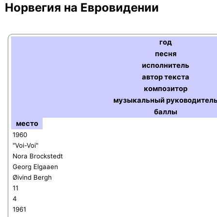
Норвегия на Евровидении
год
песня
исполнитель
автор текста
композитор
музыкальный руководител
баллы
место
1960
"Voi-Voi"
N
ora Brockstedt
Georg Elgaaen
Øivind Bergh
11
4
1961