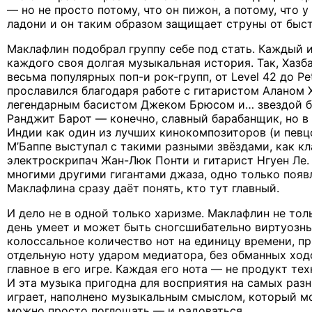
— но не просто потому, что он пижон, а потому, что у
ладони и он таким образом защищает струны от быст
Маклафлин подобрал группу себе под стать. Каждый и
каждого своя долгая музыкальная история. Так, Хазб
весьма популярных поп-и рок-групп, от Level 42 до Pe
прославился благодаря работе с гитаристом Аланом
легендарным басистом Джеком Брюсом и… звездой б
Ранджит Барот — конечно, славный барабанщик, но в
Индии как один из лучших кинокомпозиторов (и певцо
М’Баппе выступал с такими разными звёздами, как к
электроскрипач Жан-Люк Понти и гитарист Нгуен Ле. Н
многими другими гигантами джаза, одно только появ
Маклафлина сразу даёт понять, кто тут главный.
И дело не в одной только харизме. Маклафлин не толь
день умеет и может быть сногсшибательно виртуозн
колоссальное количество нот на единицу времени, п
отдельную ноту ударом медиатора, без обманных ходо
главное в его игре. Каждая его нота — не продукт тех
И эта музыка пригодна для восприятия на самых разны
играет, наполнено музыкальным смыслом, который м
можно просто поглощать — и радоваться.