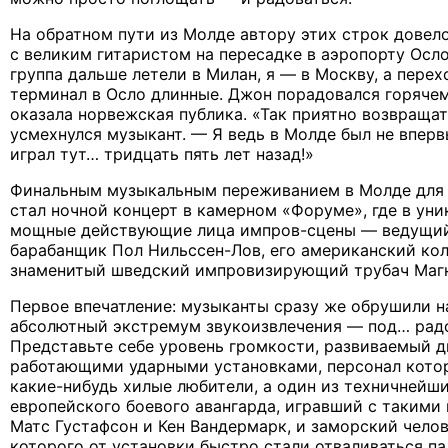
На обратном пути из Молде автору этих строк довел
с великим гитаристом на пересадке в аэропорту Осло
группа дальше летели в Милан, я — в Москву, а пере
терминал в Осло длинные. Джон порадовался горяче
оказала норвежская публика. «Так приятно возвращат
усмехнулся музыкант. — Я ведь в Молде был не впер
играл тут… тридцать пять лет назад!»
Финальным музыкальным переживанием в Молде для 
стал ночной концерт в камерном «Форуме», где в ун
мощные действующие лица импров-сцены — ведущий
барабанщик Пол Нильссен-Лов, его американский ко
знаменитый шведский импровизирующий трубач Магн
Первое впечатление: музыканты сразу же обрушили н
абсолютный экстремум звукоизвлечения — под… радо
Представьте себе уровень громкости, развиваемый 
работающими ударными установками, персонал кото
какие-нибудь хилые любители, а один из техничнейш
европейского боевого авангарда, игравший с такими
Матс Густафсон и Кен Вандермарк, и заморский челов
которого от установки быстро стали отваливаться па