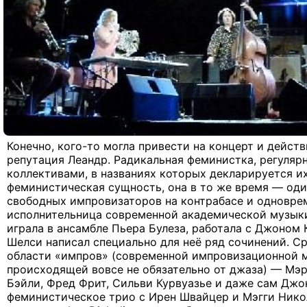
Конечно, кого-то могла привести на концерт и дейст
репутация Леандр. Радикальная феминистка, регуляр
коллективами, в названиях которых декларируется их
феминистическая сущность, она в то же время — од
свободных импровизаторов на контрабасе и одновре
исполнительница современной академической музыки:
играла в ансамбле Пьера Булеза, работала с Джоном
Шелси написал специально для неё ряд сочинений. Ср
области «импров» (современной импровизационной м
происходящей вовсе не обязательно от джаза) — Мэр
Бэйли, Фред Фрит, Сильви Курвуазье и даже сам Джон
феминистическое трио с Ирен Швайцер и Мэгги Нико