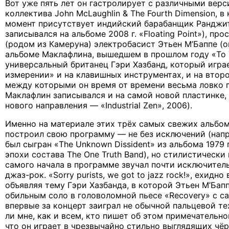
Вот уже пять лет он гастролирует с различными вер
коллектива John McLaughlin & The Fourth Dimension, 
момент присутствует индийский барабанщик Ранджит
записывался на альбоме 2008 г. «Floating Point»), п
(родом из Камеруна) электробасист Этьен М’Баппе (
альбоме Маклафлина, вышедшем в прошлом году «To 
универсальный британец Гэри Хазбанд, который игра
измерении» и на клавишных инструментах, и на второ
между которыми он время от времени весьма ловко п
Маклафлин записывался и на самой новой пластинке,
нового направления — «Industrial Zen», 2006).
Именно на материале этих трёх самых свежих альбо
построил свою программу — не без исключений (нап
был сыгран «The Unknown Dissident» из альбома 1979 г
эпохи состава The One Truth Band), но стилистически
самого начала в программе звучал почти исключител
джаз-рок. «Sorry purists, we got to jazz rock!», ехидн
объявляя тему Гэри Хазбанда, в которой Этьен М’Бап
обильным соло в головоломной пьесе «Recovery» с са
впервые за концерт заиграл не обычной пальцевой те
ли мне, как и всем, кто пишет об этом примечательн
что он играет в чрезвычайно стильно выглядящих чё