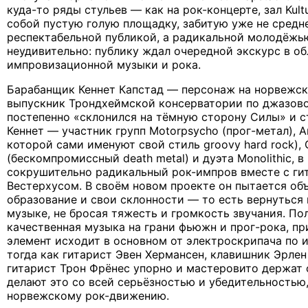
куда-то ряды стульев — как на рок-концерте, зал Kult
собой пустую голую площадку, забитую уже не средн
респектабельной публикой, а радикальной молодёжью 
неудивительно: публику ждал очередной экскурс в о
импровизационной музыки и рока.
Барабанщик Кеннет Капстад — персонаж на норвежск
выпускник Трондхеймской консерватории по джазово
постепенно «склонился на тёмную сторону Силы» и ст
Кеннет — участник групп Motorpsycho (прог-метал), A
которой сами именуют свой стиль groovy hard rock), 
(бескомпромиссный death metal) и дуэта Monolithic, в
сокрушительно радикальный рок-импров вместе с г
Вестерхусом. В своём новом проекте он пытается об
образование и свои склонности — то есть вернуться
музыке, не бросая тяжесть и громкость звучания. По
качественная музыка на грани фьюжн и прог-рока, п
элемент исходит в основном от электроскрипача по и
тогда как гитарист Эвен Хермансен, клавишник Эрлен
гитарист Трон Фрёнес упорно и мастеровито держат 
делают это со всей серьёзностью и убедительностью
норвежскому рок-движению.