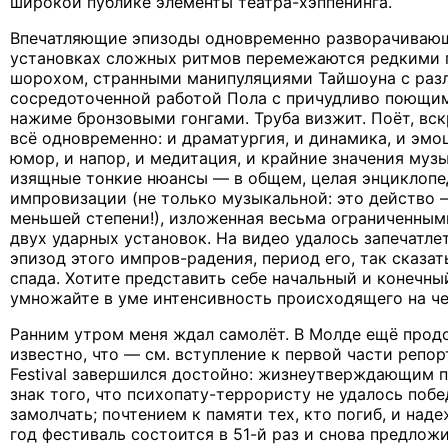
широкой публике элементы театра-хэппенинга.
Впечатляющие эпизоды одновременно разворачивающ
установках сложных ритмов перемежаются редкими 
шорохом, странными манипуляциями Тайшоуна с раз
сосредоточенной работой Пола с причудливо поющим
нажиме бронзовыми гонгами. Труба визжит. Поёт, вск
всё одновременно: и драматургия, и динамика, и эмоц
юмор, и напор, и медитация, и крайние значения муз
изящные тонкие нюансы — в общем, целая энциклопе
импровизации (не только музыкальной: это действо 
меньшей степени!), изложенная весьма ограниченным
двух ударных установок. На видео удалось запечатл
эпизод этого импров-радения, период его, так сказат
спада. Хотите представить себе начальный и конечн
умножайте в уме интенсивность происходящего на ч
Ранним утром меня ждал самолёт. В Молде ещё прод
известно, что — см. вступление к первой части репо
Festival завершился достойно: жизнеутверждающим 
знак того, что психопату-террористу не удалось поб
замолчать; почтением к памяти тех, кто погиб, и наде
год фестиваль состоится в 51-й раз и снова предлож