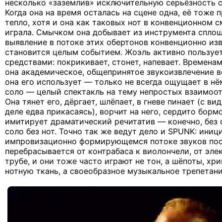
несколько «заземлив» исключительную серьёзность 
Когда она на время осталась на сцене одна, её тоже
тепло, хотя и она как таковых нот в конвенционном 
играла. Смычком она добывает из инструмента сплош
выявление в потоке этих обертонов конвенционно из
становится целым событием. Жоэль активно пользуе
средствами: покрикивает, стонет, напевает. Временам
она академическое, общепринятое звукоизвлечение во
она его использует — только не всегда ощущает в нё
соло — целый спектакль на тему непростых взаимоо
Она тянет его, дёргает, шлёпает, в гневе пинает (с ви
деле едва прикасаясь), ворчит на него, сердито борм
имитирует драматический речитатив — конечно, без с
соло без нот. Точно так же ведут дело и SPUNK: иниц
импровизационно формирующемся потоке звуков по
перебрасывается от контрабаса к виолончели, от эле
трубе, и они тоже часто играют не тон, а шёпоты, хри
нотную ткань, а своеобразное музыкальное трепетан