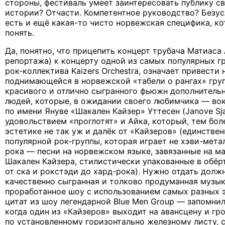
стороны, фестиваль умеет заинтересовать публику с
истории? Отчасти. Компетентное руководство? Безус
есть и ещё какая-то чисто норвежская специфика, к
понять.
Да, понятно, что прицепить концерт трубача Матиаса 
репортажа) к концерту одной из самых популярных гр
рок-коллектива Kaizers Orchestra, означает привести
поднимающейся в норвежской «табели о рангах» гру
красивого и отлично сыгранного фьюжн дополнитель
людей, которые, в ожидании своего любимчика — вока
по имени Януве «Шакален Кайзер» Уттесен (Janove Sjak
удовольствием «проглотят» и Айка, который, тем боле
эстетике не так уж и далёк от «Кайзеров» (единстве
популярной рок-группы, которая играет не хэви-метал
рока — песни на норвежском языке, завязанные на м
Шакален Кайзера, стилистически упакованные в обёр
от ска и рокстэди до хард-рока). Нужно отдать долж
качественно сыгранная и толково продуманная музык
проработанное шоу с использованием самых разных э
цитат из шоу легендарной Blue Men Group — запомнил
когда один из «Кайзеров» выходит на авансцену и гро
по установленному горизонтально железному листу, 