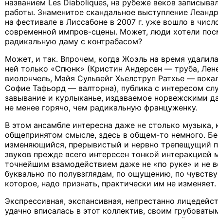
названием Les Diaboliques, на рубеже веков записыв
работы. Знаменитое скандальное выступление Леандр 
на фестивале в Лиссабоне в 2007 г. уже вошло в чис
современной импров-сцены. Может, люди хотели пос
радикальную даму с контрабасом?
Может, и так. Впрочем, когда Жоэль на время удалила
ней только «Спюнк» (Кристин Андерсен — труба, Лен
виолончель, Майя Сульвейг Хьелструп Ратхье — вокал
Софие Тафьорд — валторна), публика с интересом сл
завывание и курлыканье, издаваемое норвежскими д
не менее горячо, чем радикальную француженку.
В этом ансамбле интересна даже не столько музыка, 
общепринятом смысле, здесь в общем-то немного. Б
изменяющийся, прерывистый и нервно трепещущий п
звуков прежде всего интересен тонкой интеракцией 
точнейшим взамодействием даже не «по руке» и не вс
буквально по полувзглядам, по ощущению, по чувству
которое, надо признать, практически им не изменяет.
Экспрессивная, экспансивная, непрестанно лицедей
удачно вписалась в этот коллектив, своим грубова