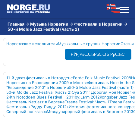
Главная
→
Музыка Норвегии
→
Фестивали в Норвегии
→
50-й Molde Jazz Festival (часть 2)
Норвежские исполнители
Музыкальные группы Норвегии
Статьи
РЎРјРѕС‚СЂРµС‚СЊ РµС‰С‘
11-й джаз фестиваль в Нотоддене
Forde Folk Music Festival 2008
Н
Норвегия на Евровидении 2009 в Москве
Фестиваль Hole in the S
"Евровидение 2010" в Норвегии
50-й Molde Jazz Festival (часть 1)
50-й Molde Jazz Festival (часть 2)
Oya 2011: Дорогая моя Норвеги
24th Notodden Blues Festival - 2011
by:Larm 2012
Kongsber Jazz Fest
Фестиваль Nattjazz в Бергене
Traena Festival: Часть 1
Traena Festiv
Фестиваль «Ридду-Ридду-2012»
История фортепианного конкурса
Северный поп-завоз
Международный фестиваль в Бергене 2013