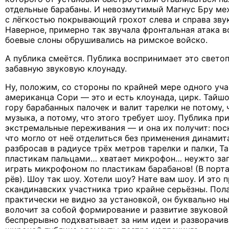
отдельные барабаны. И невозмутимый Магнус Бру ме
с лёгкостью покрывающий грохот слева и справа зву
Наверное, примерно так звучала фронтальная атака в
боевые слоны обрушивались на римское войско.
А публика смеётся. Публика воспринимает это свето
забавную звуковую клоунаду.
Ну, положим, со стороны по крайней мере одного уч
американца Сори — это и есть клоунада, цирк. Тайш
гору барабанных палочек и валит тарелки не потому, 
музыка, а потому, что этого требует шоу. Публика пр
экстремальные переживания — и она их получит: пос
что могло от неё отделиться без применения динамит
разбросав в радиусе трёх метров тарелки и палки, Т
пластикам пальцами… хватает микрофон… неужто зап
играть микрофоном по пластикам барабанов! (В порт
рёв). Шоу так шоу. Хотели шоу? Нате вам шоу. И это п
скандинавских участника трио крайне серьёзны. Пол
практически не видно за установкой, он буквально ны
волочит за собой формирование и развитие звуковой 
беспрерывно подхватывает за ним идеи и разворачив