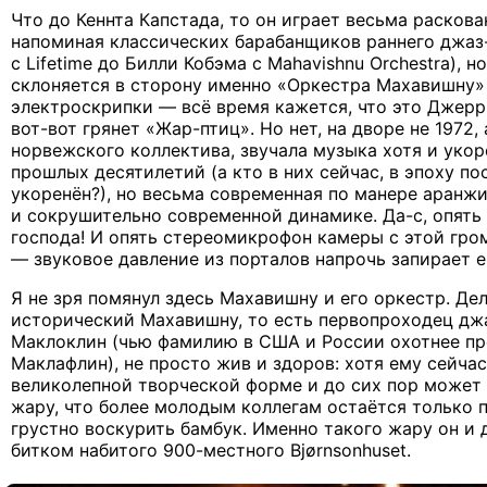
Что до Кеннта Капстада, то он играет весьма раскова
напоминая классических барабанщиков раннего джаз-
с Lifetime до Билли Кобэма с Mahavishnu Orchestra), 
склоняется в сторону именно «Оркестра Махавишну»
электроскрипки — всё время кажется, что это Джерри
вот-вот грянет «Жар-птиц». Но нет, на дворе не 1972, а
норвежского коллектива, звучала музыка хотя и укор
прошлых десятилетий (а кто в них сейчас, в эпоху по
укоренён?), но весьма современная по манере аранж
и сокрушительно современной динамике. Да-с, опять
господа! И опять стереомикрофон камеры с этой гро
— звуковое давление из порталов напрочь запирает е
Я не зря помянул здесь Махавишну и его оркестр. Дел
исторический Махавишну, то есть первопроходец дж
Маклоклин (чью фамилию в США и России охотнее пр
Маклафлин), не просто жив и здоров: хотя ему сейчас
великолепной творческой форме и до сих пор может 
жару, что более молодым коллегам остаётся только 
грустно воскурить бамбук. Именно такого жару он и 
битком набитого 900-местного Bjørnsonhuset.