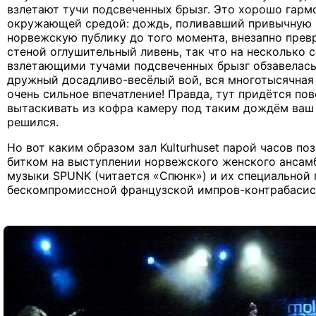
взлетают тучи подсвеченных брызг. Это хорошо гарм
окружающей средой: дождь, поливавший привычную 
норвежскую публику до того момента, внезапно прев
стеной оглушительный ливень, так что на несколько 
взлетающими тучами подсвеченных брызг обзавелась
дружный досадливо-весёлый вой, вся многотысячная 
очень сильное впечатление! Правда, тут придётся по
вытаскивать из кофра камеру под таким дождём ваш
решился.
Но вот каким образом зал Kulturhuset парой часов по
битком на выступлении норвежского женского анса
музыки SPUNK (читается «Спюнк») и их специальной 
бескомпромиссной французской импров-контрабасис