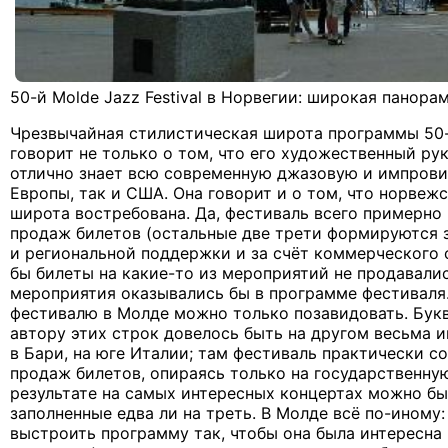
50-й Molde Jazz Festival в Норвегии: широкая панорам
Чрезвычайная стилистическая широта программы 50-го
говорит не только о том, что его художественный ру
отлично знает всю современную джазовую и импрови
Европы, так и США. Она говорит и о том, что норвеж
широта востребована. Да, фестиваль всего примерно 
продаж билетов (остальные две трети формируются з
и региональной поддержки и за счёт коммерческого с
бы билеты на какие-то из мероприятий не продавалис
мероприятия оказывались бы в программе фестиваля.
фестивалю в Молде можно только позавидовать. Бук
автору этих строк довелось быть на другом весьма 
в Бари, на юге Италии; там фестиваль практически со
продаж билетов, опираясь только на государственну
результате на самых интересных концертах можно бы
заполненные едва ли на треть. В Молде всё по-иному
выстроить программу так, чтобы она была интересна 