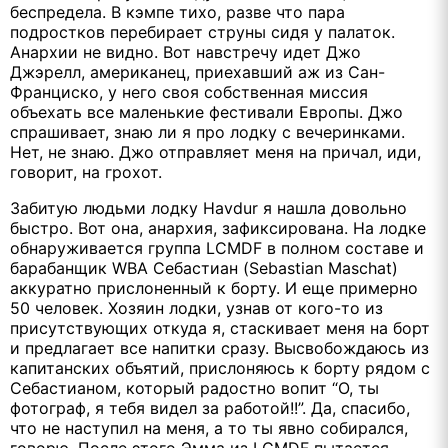
беспредела. В кэмпе тихо, разве что пара
подростков перебирает струны сидя у палаток.
Анархии не видно. Вот навстречу идет Джо
Джэрелл, американец, приехавший аж из Сан-
Франциско, у него своя собственная миссия
объехать все маленькие фестивали Европы. Джо
спрашивает, знаю ли я про лодку с вечеринками.
Нет, не знаю. Джо отправляет меня на причал, иди,
говорит, на грохот.
Забитую людьми лодку Havdur я нашла довольно
быстро. Вот она, анархия, зафиксирована. На лодке
обнаруживается группа LCMDF в полном составе и
барабанщик WBA Себастиан (Sebastian Maschat)
аккуратно прислоненный к борту. И еще примерно
50 человек. Хозяин лодки, узнав от кого-то из
присутствующих откуда я, стаскивает меня на борт
и предлагает все напитки сразу. Высвобождаюсь из
капитанских объятий, прислоняюсь к борту рядом с
Себастианом, который радостно вопит “О, ты
фотограф, я тебя видел за работой!!”. Да, спасибо,
что не наступил на меня, а то ты явно собирался,