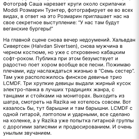
Фотограф Саша нарезает круги около скрипачки
Moddi Розмарин Туэнтер, фотографирует ее во всех
видах, в ответ на это Розмарин приглашает нас на
свое секретное выступление: “У нас там будут
веганские бургеры!”
На главной сцене снова вечер недоумений. Хальвдан
Сивертсен (Halvdan Sivertsen), снова мужчина в
черном костюме, но уже с откровенно кабацким
софт-роком. Публика при этом безумствует и
радостно поет хором вообще все песни. Пожимаю
плечами, иду наслаждаться жизнью в “Семь сестер”.
Там уже расположилось финское девичье трио
LCMDF. Три хрупкие девицы выдали жирный кусок
электро-панка в лучших традициях жанра, с
танцами и стойками на мониторах. Выходить из
шатра, смотреть на Razika не хотелось совсем. Вот
казалось бы, тут барышни и там барышни. LCMDF с
одной гитарой, лэптопом и ударными, все сделано
на коленке, а у Razika уже попытка гитарной группы
с дорогими записями и продюсированием. И очень
унылым звучанием.