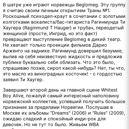
В шатре уже играют норвежцы Beglomeg. Эту группу
я считаю своим личным открытием Траны №1.
Роскошный психодел-краут в сочетании с золотыми
колготками вокалиста/бас-гитариста Рагинмунда Ти
Хаугера (Raginmund T Hauger) и трубач, переодетый
женщиной (прости, Ингрид, но это факт)
превращают выступление Beglomeg в дикий театр.
Не хватает только проекции фильмов Дарио
Арженто на заднике. Рагинмунд довершил безумие,
вылив на себя неизвестную жидкость и предложив
публике буквально себя облизать. Что это было,
спрашиваю позже, сироп какой-нибудь? Нет, ты что,
это масло из виноградных косточек! - с гордостью
заявил Ти Хаугер.
Завершают второй день на главной сцене Whitest
Boy Alive, пожалуй самый интересный наполовину
норвежский коллектив, успевший получить большое
признание за пределами Норвегии. Послушав в
Москве их альбомы "Dreams" (2006) и "Rules" (2009),
ожидаю сладкий и спокойный инди-рок для
девочек. Но не тут то было. Живьем WBA