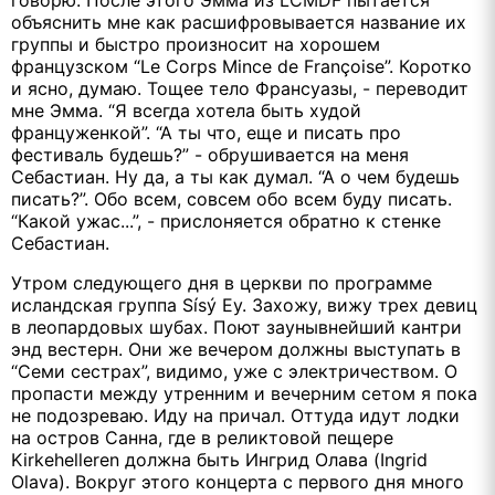
говорю. После этого Эмма из LCMDF пытается
объяснить мне как расшифровывается название их
группы и быстро произносит на хорошем
французском “Le Corps Mince de Françoise”. Коротко
и ясно, думаю. Тощее тело Франсуазы, - переводит
мне Эмма. “Я всегда хотела быть худой
француженкой”. “А ты что, еще и писать про
фестиваль будешь?” - обрушивается на меня
Себастиан. Ну да, а ты как думал. “А о чем будешь
писать?”. Обо всем, совсем обо всем буду писать.
“Какой ужас...”, - прислоняется обратно к стенке
Себастиан.
Утром следующего дня в церкви по программе
исландская группа Sísý Ey. Захожу, вижу трех девиц
в леопардовых шубах. Поют заунывнейший кантри
энд вестерн. Они же вечером должны выступать в
“Семи сестрах”, видимо, уже с электричеством. О
пропасти между утренним и вечерним сетом я пока
не подозреваю. Иду на причал. Оттуда идут лодки
на остров Санна, где в реликтовой пещере
Kirkehelleren должна быть Ингрид Олава (Ingrid
Olava). Вокруг этого концерта с первого дня много