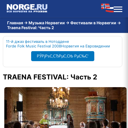
Главная
→
Музыка Норвегии
→
Фестивали в Норвегии
→
Traena Festival: Часть 2
11-й джаз фестиваль в Нотоддене
Forde Folk Music Festival 2008
Норвегия на Евровидении
РЎРјРѕС‚СЂРµС‚СЊ РµС‰С‘
TRAENA FESTIVAL: Часть 2