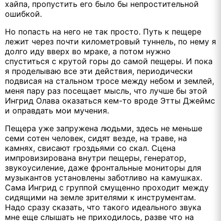
хайпа, пропустить его было бы непростительной
ошибкой.
Но попасть на него не так просто. Путь к пещере
лежит через почти километровый туннель, по нему я
долго иду вверх во мраке, а потом нужно
спуститься с крутой горы до самой пещеры. И пока
я проделываю все эти действия, периодически
подвисая на стальном тросе между небом и землей,
меня пару раз посещает мысль, что лучше бы этой
Ингрид Олава оказаться кем-то вроде Этты Джеймс
и оправдать мои мучения.
Пещера уже запружена людьми, здесь не меньше
семи сотен человек, сидят везде, на траве, на
камнях, свисают гроздьями со скал. Сцена
импровизирована внутри пещеры, генератор,
звукоусиление, даже фронтальные мониторы для
музыкантов установлены заботливо на камушках.
Сама Ингрид с группой смущенно проходит между
сидящими на земле зрителями к инструментам.
Надо сразу сказать, что такого идеального звука
мне еще слышать не приходилось, разве что на