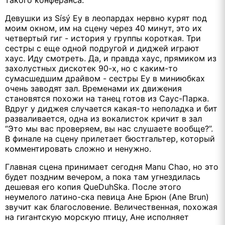
такого конферанса.
Девушки из Sísý Ey в леопардах нервно курят под
моим окном, им на сцену через 40 минут, это их
четвертый гиг - история у группы короткая. Три
сестры с еще одной подругой и диджей играют
хаус. Иду смотреть. Да, и правда хаус, прямиком из
захолустных дискотек 90-х, но с каким-то
сумасшедшим драйвом - сестры Ey в миниюбках
очень заводят зал. Временами их движения
становятся похожи на танец готов из Саус-Парка.
Вдруг у диджея случается какая-то неполадка и бит
разваливается, одна из вокалисток кричит в зал
“Это мы вас проверяем, вы нас слушаете вообще?”.
В финале на сцену прилетает бюстгальтер, который
комментировать сложно и ненужно.
Главная сцена принимает сегодня Manu Chao, но это
будет поздним вечером, а пока там угнездилась
дешевая его копия QueDuhSka. После этого
неумелого латино-ска певица Ане Брюн (Ane Brun)
звучит как благословение. Величественная, похожая
на гигантскую морскую птицу, Ане исполняет