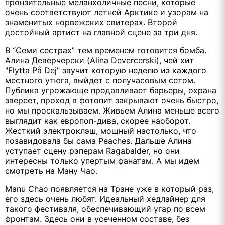
пронзительные меланхоличные песни, которые
очень соответствуют летней Арктике и узорам на
знаменитых норвежских свитерах. Второй
достойный артист на главной сцене за три дня.
В “Семи сестрах” тем временем готовится бомба.
Алина Деверчерски (Alina Devercerski), чей хит
"Flytta På Dej" звучит которую неделю из каждого
местного утюга, выйдет с получасовым сетом.
Публика угрожающе продавливает барьеры, охрана
звереет, проход в фотопит закрывают очень быстро,
но мы проскальзываем. Живьем Алина меньше всего
выглядит как европоп-дива, скорее наоборот.
Жесткий электроклэш, мощный настолько, что
позавидовала бы сама Peaches. Дальше Алина
уступает сцену рэперам Ragabalder, но они
интересны только упертым фанатам. А мы идем
смотреть на Ману Чао.
Manu Chao появляется на Тране уже в который раз,
его здесь очень любят. Идеальный хедлайнер для
такого фестиваля, обеспечивающий угар по всем
фронтам. Здесь они в усеченном составе, без