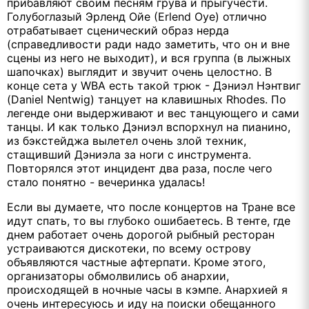
прибавляют своим песням грува и прыгучести.
Голубоглазый Эрленд Ойе (Еrlend Oye) отлично
отрабатывает сценический образ нерда
(справедливости ради надо заметить, что он и вне
сцены из него не выходит), и вся группа (в лыжных
шапочках) выглядит и звучит очень целостно. В
конце сета у WBA есть такой трюк - Дэниэл Нэнтвиг
(Daniel Nentwig) танцует на клавишных Rhodes. По
легенде они выдерживают и вес танцующего и сами
танцы. И как только Дэниэл вспорхнул на пианино,
из бэкстейджа вылетел очень злой техник,
стащивший Дэниэла за ноги с инструмента.
Повторялся этот инцидент два раза, после чего
стало понятно - вечеринка удалась!
Если вы думаете, что после концертов на Тране все
идут спать, то вы глубоко ошибаетесь. В тенте, где
днем работает очень дорогой рыбный ресторан
устраиваются дискотеки, по всему острову
объявляются частные афтерпати. Кроме этого,
организаторы обмолвились об анархии,
происходящей в ночные часы в кэмпе. Анархией я
очень интересуюсь и иду на поиски обещанного