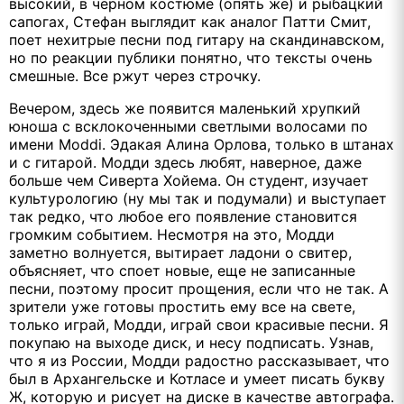
высокий, в черном костюме (опять же) и рыбацкий
сапогах, Стефан выглядит как аналог Патти Смит,
поет нехитрые песни под гитару на скандинавском,
но по реакции публики понятно, что тексты очень
смешные. Все ржут через строчку.
Вечером, здесь же появится маленький хрупкий
юноша с всклокоченными светлыми волосами по
имени Moddi. Эдакая Алина Орлова, только в штанах
и с гитарой. Модди здесь любят, наверное, даже
больше чем Сиверта Хойема. Он студент, изучает
культурологию (ну мы так и подумали) и выступает
так редко, что любое его появление становится
громким событием. Несмотря на это, Модди
заметно волнуется, вытирает ладони о свитер,
объясняет, что споет новые, еще не записанные
песни, поэтому просит прощения, если что не так. А
зрители уже готовы простить ему все на свете,
только играй, Модди, играй свои красивые песни. Я
покупаю на выходе диск, и несу подписать. Узнав,
что я из России, Модди радостно рассказывает, что
был в Архангельске и Котласе и умеет писать букву
Ж, которую и рисует на диске в качестве автографа.