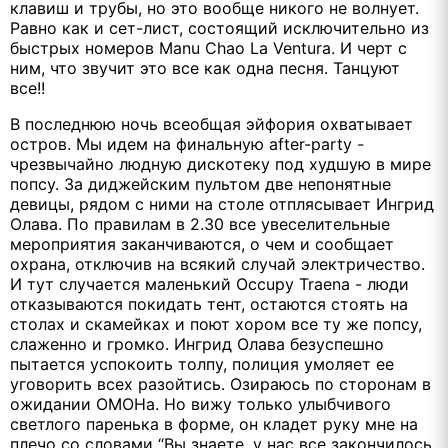
клавиш и трубы, но это вообще никого не волнует.
Равно как и сет-лист, состоящий исключительно из
быстрых номеров Manu Chao La Ventura. И черт с
ним, что звучит это все как одна песня. Танцуют
все!!
В последнюю ночь всеобщая эйфория охватывает
остров. Мы идем на финальную after-party -
чрезвычайно людную дискотеку под худшую в мире
попсу. За диджейским пультом две непонятные
девицы, рядом с ними на столе отплясывает Ингрид
Олава. По правилам в 2.30 все увеселительные
мероприятия заканчиваются, о чем и сообщает
охрана, отключив на всякий случай электричество.
И тут случается маленький Occupy Traena - люди
отказываются покидать тент, остаются стоять на
столах и скамейках и поют хором все ту же попсу,
слаженно и громко. Ингрид Олава безуспешно
пытается успокоить толпу, полиция умоляет ее
уговорить всех разойтись. Озираюсь по сторонам в
ожидании ОМОНа. Но вижу только улыбчивого
светлого паренька в форме, он кладет руку мне на
плечо со словами “Вы знаете, у нас все закончилось,