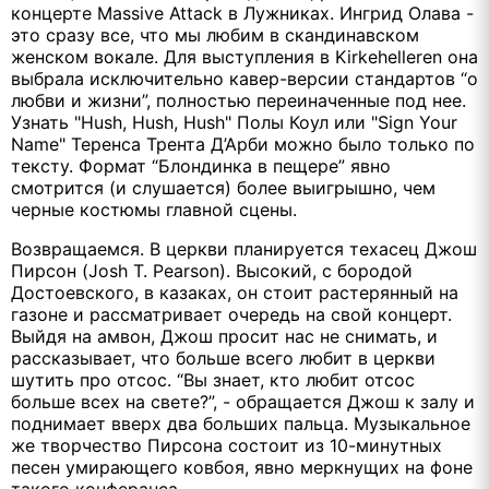
концерте Massive Attack в Лужниках. Ингрид Олава -
это сразу все, что мы любим в скандинавском
женском вокале. Для выступления в Kirkehelleren она
выбрала исключительно кавер-версии стандартов “о
любви и жизни”, полностью переиначенные под нее.
Узнать "Hush, Hush, Hush" Полы Коул или "Sign Your
Name" Теренса Трента Д’Арби можно было только по
тексту. Формат “Блондинка в пещере” явно
смотрится (и слушается) более выигрышно, чем
черные костюмы главной сцены.
Возвращаемся. В церкви планируется техасец Джош
Пирсон (Josh T. Pearson). Высокий, с бородой
Достоевского, в казаках, он стоит растерянный на
газоне и рассматривает очередь на свой концерт.
Выйдя на амвон, Джош просит нас не снимать, и
рассказывает, что больше всего любит в церкви
шутить про отсос. “Вы знает, кто любит отсос
больше всех на свете?”, - обращается Джош к залу и
поднимает вверх два больших пальца. Музыкальное
же творчество Пирсона состоит из 10-минутных
песен умирающего ковбоя, явно меркнущих на фоне