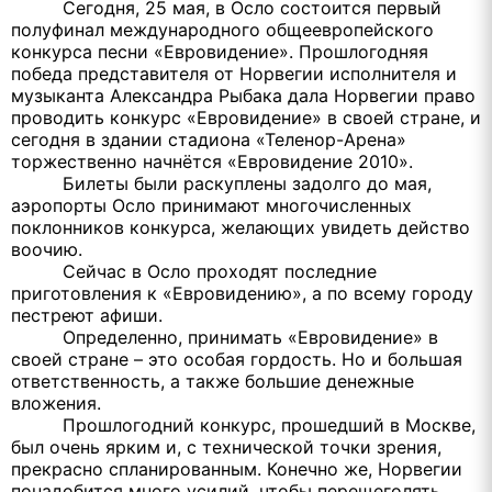
Сегодня, 25 мая, в Осло состоится первый
полуфинал международного общеевропейского
конкурса песни «Евровидение». Прошлогодняя
победа представителя от Норвегии исполнителя и
музыканта Александра Рыбака дала Норвегии право
проводить конкурс «Евровидение» в своей стране, и
сегодня в здании стадиона «Теленор-Арена»
торжественно начнётся «Евровидение 2010».
Билеты были раскуплены задолго до мая,
аэропорты Осло принимают многочисленных
поклонников конкурса, желающих увидеть действо
воочию.
Сейчас в Осло проходят последние
приготовления к «Евровидению», а по всему городу
пестреют афиши.
Определенно, принимать «Евровидение» в
своей стране – это особая гордость. Но и большая
ответственность, а также большие денежные
вложения.
Прошлогодний конкурс, прошедший в Москве,
был очень ярким и, с технической точки зрения,
прекрасно спланированным. Конечно же, Норвегии
понадобится много усилий, чтобы перещеголять