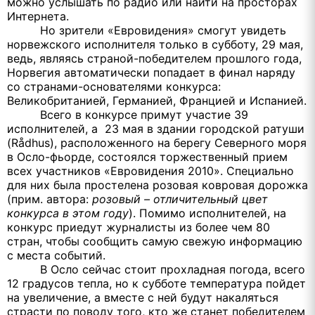
можно услышать по радио или найти на просторах
Интернета.
Но зрители «Евровидения» смогут увидеть
норвежского исполнителя только в субботу, 29 мая,
ведь, являясь страной-победителем прошлого года,
Норвегия автоматически попадает в финал наряду
со странами-основателями конкурса:
Великобританией, Германией, Францией и Испанией.
Всего в конкурсе примут участие 39
исполнителей, а
23 мая в здании городской ратуши
(
R
å
dhus
), расположенного на берегу Северного моря
в Осло-фьорде, состоялся торжественный прием
всех участников «Евровидения 2010». Специально
для них была простелена розовая ковровая дорожка
(прим. автора:
розовый – отличительный цвет
конкурса в этом году
). Помимо исполнителей, на
конкурс приедут журналисты из более чем 80
стран, чтобы сообщить самую свежую информацию
с места событий.
В Осло сейчас стоит прохладная погода, всего
12 градусов тепла, но к субботе температура пойдет
на увеличение, а вместе с ней будут накаляться
страсти по поводу того, кто же станет победителем