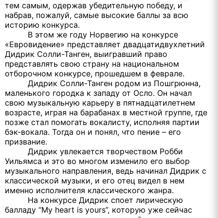
тем самым, одержав убедительную победу, и
набрав, пожалуй, самые высокие баллы за всю
историю конкурса.
В этом же году Норвегию на конкурсе
«Евровидение» представляет двадцатидвухлетний
Дидрик Солли-Танген, выигравший право
представлять свою страну на национальном
отборочном конкурсе, прошедшем в феврале.
Дидрик Солли-Танген родом из Пошгрюнна,
маленького городка к западу от Осло. Он начал
свою музыкальную карьеру в пятнадцатилетнем
возрасте, играя на барабанах в местной группе, где
позже стал помогать вокалисту, исполняя партии
бэк-вокала. Тогда он и понял, что пение – его
призвание.
Дидрик увлекается творчеством Робби
Уильямса и это во многом изменило его выбор
музыкального направления, ведь начинал Дидрик с
классической музыки, и его отец видел в нем
именно исполнителя классического жанра.
На конкурсе Дидрик споет лирическую
балладу “
My
heart
is
yours
”, которую уже сейчас