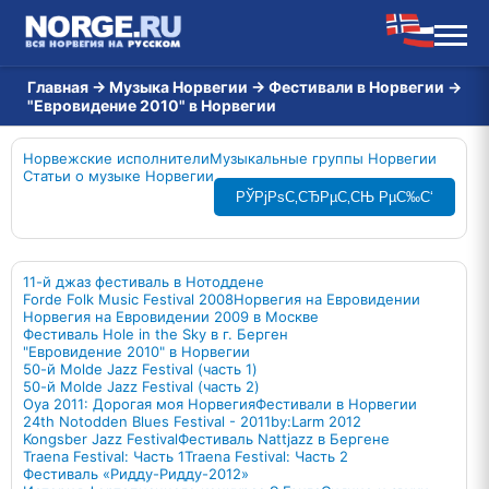
Главная
→
Музыка Норвегии
→
Фестивали в Норвегии
→
"Евровидение 2010" в Норвегии
Норвежские исполнители
Музыкальные группы Норвегии
Статьи о музыке Норвегии
РЎРјРѕС‚СЂРµС‚СЊ РµС‰С‘
11-й джаз фестиваль в Нотоддене
Forde Folk Music Festival 2008
Норвегия на Евровидении
Норвегия на Евровидении 2009 в Москве
Фестиваль Hole in the Sky в г. Берген
"Евровидение 2010" в Норвегии
50-й Molde Jazz Festival (часть 1)
50-й Molde Jazz Festival (часть 2)
Oya 2011: Дорогая моя Норвегия
Фестивали в Норвегии
24th Notodden Blues Festival - 2011
by:Larm 2012
Kongsber Jazz Festival
Фестиваль Nattjazz в Бергене
Traena Festival: Часть 1
Traena Festival: Часть 2
Фестиваль «Ридду-Ридду-2012»