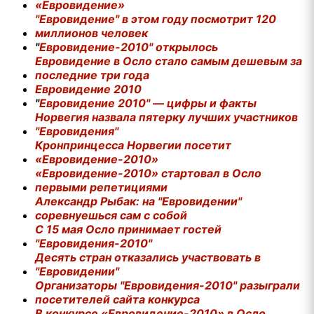
«Евровидение»
"Евровидение" в этом году посмотрит 120
миллионов человек
"
Евровидение-2010" открылось
Евровидение в Осло стало самым дешевым за
последние три года
Евровидение 2010
"
Евровидение 2010" — цифры и факты
Норвегия назвала пятерку лучших участников
"Евровидения"
Кронпринцесса Норвегии посетит
«Евровидение-2010»
«Евровидение-2010» стартовал в Осло
первыми репетициями
Александр Рыбак: на "Евровидении"
соревнуешься сам с собой
С 15 мая Осло принимает гостей
"Евровидения-2010"
Десять стран отказались участвовать в
"Евровидении"
Организаторы "Евровидения-2010" разыграли
посетителей сайта конкурса
В конкурсе «Евровидение-2010» в Осло