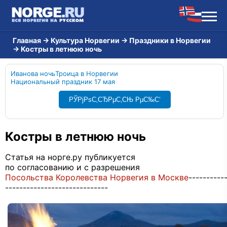
Главная
→
Культура Норвегии
→
Праздники в Норвегии
→
Костры в летнюю ночь
Иванова ночь
Троица в Норвегии
Национальный праздник 17 мая
РЎРјРѕС‚СЂРµС‚СЊ РµС‰С‘
Костры в летнюю ночь
Статья на норге.ру публикуется
по согласованию и с разрешения
Посольства Королевства Норвегия в Москве
----------
-----------------------------