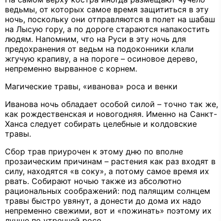
ведьмы, от которых самое время защититься в эту
ночь, поскольку они отправляются в полет на шабаш
на Лысую гору, а по дороге стараются напакостить
людям. Напомним, что на Руси в эту ночь для
предохранения от ведьм на подоконники клали
жгучую крапиву, а на пороге – осиновое дерево,
непременно вырванное с корнем.
Магические травы, «иванова» роса и венки
Иванова ночь обладает особой силой – точно так же,
как рождественская и новогодняя. Именно на Санкт-
Ханса следует собирать целебные и колдовские
травы.
Сбор трав приурочен к этому дню по вполне
прозаическим причинам – растения как раз входят в
силу, находятся «в соку», а потому самое время их
рвать. Собирают ночью также из абсолютно
рациональных соображений: под палящим солнцем
травы быстро увянут, а донести до дома их надо
непременно свежими, вот и «пожинать» поэтому их
лучше по утренней росе.