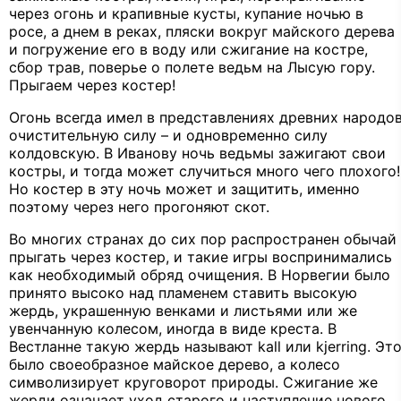
через огонь и крапивные кусты, купание ночью в
росе, а днем в реках, пляски вокруг майского дерева
и погружение его в воду или сжигание на костре,
сбор трав, поверье о полете ведьм на Лысую гору.
Прыгаем через костер!
Огонь всегда имел в представлениях древних народо
очистительную силу – и одновременно силу
колдовскую. В Иванову ночь ведьмы зажигают свои
костры, и тогда может случиться много чего плохого!
Но костер в эту ночь может и защитить, именно
поэтому через него прогоняют скот.
Во многих странах до сих пор распространен обычай
прыгать через костер, и такие игры воспринимались
как необходимый обряд очищения. В Норвегии было
принято высоко над пламенем ставить высокую
жердь, украшенную венками и листьями или же
увенчанную колесом, иногда в виде креста. В
Вестланне такую жердь называют kall или kjerring. Эт
было своеобразное майское дерево, а колесо
символизирует круговорот природы. Сжигание же
жерди означает уход старого и наступление нового