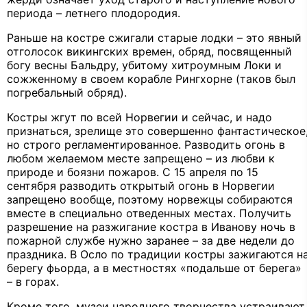
периода – летнего плодородия.
Раньше на костре сжигали старые лодки – это явный
отголосок викингских времен, обряд, посвященный
богу весны Бальдру, убитому хитроумным Локи и
сожженному в своем корабле Рингхорне (таков был
погребальный обряд).
Костры жгут по всей Норвегии и сейчас, и надо
признаться, зрелище это совершенно фантастическое
но строго регламентированное. Разводить огонь в
любом желаемом месте запрещено – из любви к
природе и боязни пожаров. С 15 апреля по 15
сентября разводить открытый огонь в Норвегии
запрещено вообще, поэтому норвежцы собираются
вместе в специально отведенных местах. Получить
разрешение на разжигание костра в Иванову ночь в
пожарной службе нужно заранее – за две недели до
праздника. В Осло по традиции костры зажигаются н
берегу фьорда, а в местностях «подальше от берега»
– в горах.
Кроме того, музеи народного творчества устраивают