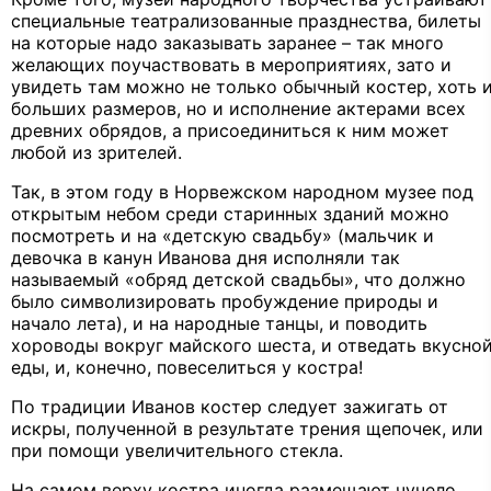
специальные театрализованные празднества, билеты
на которые надо заказывать заранее – так много
желающих поучаствовать в мероприятиях, зато и
увидеть там можно не только обычный костер, хоть 
больших размеров, но и исполнение актерами всех
древних обрядов, а присоединиться к ним может
любой из зрителей.
Так, в этом году в Норвежском народном музее под
открытым небом среди старинных зданий можно
посмотреть и на «детскую свадьбу» (мальчик и
девочка в канун Иванова дня исполняли так
называемый «обряд детской свадьбы», что должно
было символизировать пробуждение природы и
начало лета), и на народные танцы, и поводить
хороводы вокруг майского шеста, и отведать вкусно
еды, и, конечно, повеселиться у костра!
По традиции Иванов костер следует зажигать от
искры, полученной в результате трения щепочек, или
при помощи увеличительного стекла.
На самом верху костра иногда размещают чучело