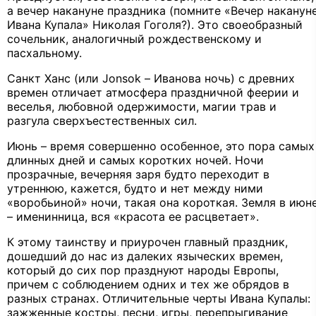
а вечер накануне праздника (помните «Вечер наканун
Ивана Купала» Николая Гоголя?). Это своеобразный
сочельник, аналогичный рождественскому и
пасхальному.
Санкт Ханс (или Jonsok – Иванова ночь) с древних
времен отличает атмосфера праздничной феерии и
веселья, любовной одержимости, магии трав и
разгула сверхъестественных сил.
Июнь – время совершенно особенное, это пора самых
длинных дней и самых коротких ночей. Ночи
прозрачные, вечерняя заря будто переходит в
утреннюю, кажется, будто и нет между ними
«воробьиной» ночи, такая она короткая. Земля в июн
– именинница, вся «красота ее расцветает».
К этому таинству и приурочен главный праздник,
дошедший до нас из далеких языческих времен,
который до сих пор празднуют народы Европы,
причем с соблюдением одних и тех же обрядов в
разных странах. Отличительные черты Ивана Купалы:
зажженные костры, песни, игры, перепрыгивание