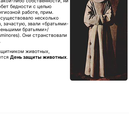
какой-либо
собственности
, ни
обет
бедности с целью
игиозной работе
, прим.
и существовало несколько
, зачастую, звали «братьями-
«меньшими братьями»/
sminores
). Они странствовали
.
защитником животных,
ется
День защиты животных
.