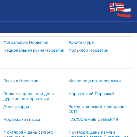
Фотоальбом Норвегии
Архитектура
Национальная кухня Норвегии
Фольклор Норвегии
Пасха в Норвегии
Масленица по-норвежски
Первое апреля, или день
Норвежский Первомай
дураков по-норвежски
День фьорда
Рождественский календарь
2011
Норвежская пасха
ПАСХАЛЬНЫЕ СУЕВЕРИЯ
4 октября – день святого
7 октября: день памяти