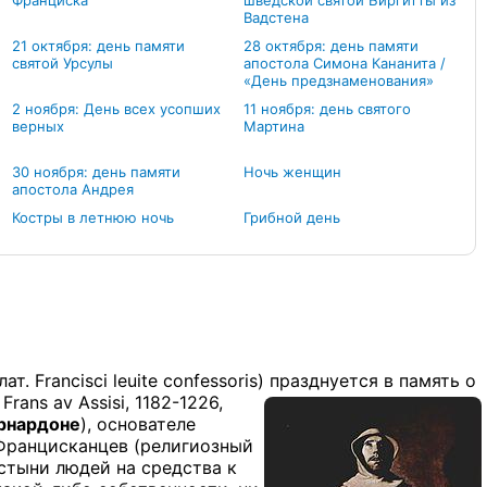
Франциска
шведской святой Биргитты из
Вадстена
21 октября: день памяти
28 октября: день памяти
святой Урсулы
апостола Симона Кананита /
«День предзнаменования»
2 ноября: День всех усопших
11 ноября: день святого
верных
Мартина
й
30 ноября: день памяти
Ночь женщин
апостола Андрея
Костры в летнюю ночь
Грибной день
 лат. Francisci leuite confessoris) празднуется в память о
Frans
av
Assisi
, 1182-1226,
рнардоне
), основателе
Францисканцев (
религиозный
стыни
людей на средства к