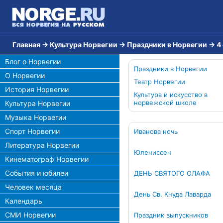
Главная
→
Культура Норвегии
→
Праздники в Норвегии
→
4
Блог о Норвегии
Праздники в Норвегии
О Норвегии
Театр Норвегии
История Норвегии
Культура и искусство в
норвежской школе
Культура Норвегии
Музыка Норвегии
Спорт Норвегии
Иванова ночь
Литература Норвегии
Юлениссен
Кинематограф Норвегии
События и юбилеи
ДЕНЬ СВЯТОГО ОЛАФА
Человек месяца
День Св. Кнуда Лаварда
Календарь
СМИ Норвегии
Праздник выпускников