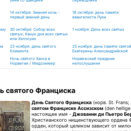
унии со Швецией
переводчика
14 октября: Зимняя ночь -
18 октября: день памяти
первый зимний день
евангелиста Луки
ому
30 октября: Собор всех
1 ноября: День всех святых
святых, Канун дня всех святых
или Хэллоуин
ам
23 ноября: день святого
25 ноября: день памяти свято
Климента
Екатерины Александрийской
Ночь святого Ханса в
Норвежский праздник
Норвегии / Мидсоммер
непослушания
нь святого Франциска
День Святого Франциска
(норв.
St
.
Frans
;
святом Франциске
Ассизском
(
den
hellige
настоящее имя -
Джованни ди Пьетро Бе
Христианского нищенствующего ордена 
орден, который целиком зависит от
мило