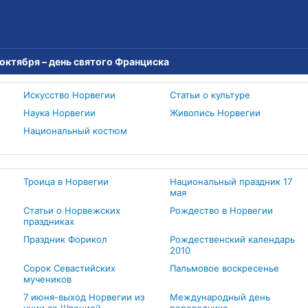
 октября – день святого Франциска
Искусство Норвегии
Статьи о культуре
Наука Норвегии
Живопись Норвегии
Национальный костюм
Троица в Норвегии
Национальный праздник 17
мая
Статьи о Норвежских
Рождество в Норвегии
праздниках
Праздник Форикол
Рождественский календарь
2010
Сорок Севастийских
Пальмовое воскресенье
мучеников
7 июня-выход Норвегии из
Международный день