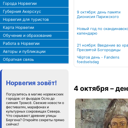
Города Норвегии
Губерния Акерсхус
9 октября: день памяти
Дионисия Парижского
Норвегия для туристов
Карта Норвегии
Новый год по скандинавск
календарю
Обучение и образование
Работа в Норвегии
21 ноября: Введение во хр
Пресвятой Богородицы
Авторы и публикации
Чёртов день - Fandens
Обратная связь
foedselsdag
Норвегия зовёт!
4 октября – де
Погрузитесь в магию норвежских
городов: от фьордов Осло до
сияния Тромсё. Свежие новости о
фестивалях, марафонах и
культурных сокровищах Севера.
Что скрывают древние улицы
Бергена? Откройте секреты прямо
сейчас!