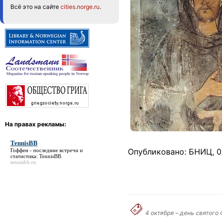
Всё это на сайте
cities.norge.ru
.
На правах рекламы:
TennisBB
Опубликовано: БНИЦ, 04
Гоффен - последние встречи и
статистика:
TennisBB
.
tennisbb.ru
4 октября – день святог