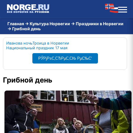
Главная
→
Культура Норвегии
→
Праздники в Норвегии
→
Грибной день
Иванова ночь
Троица в Норвегии
Национальный праздник 17 мая
РЎРјРѕС‚СЂРµС‚СЊ РµС‰С‘
Грибной день