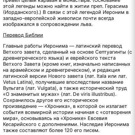
привёл целый караван в монастырь. (Основание
этой легенды можно найти в житии преп. Герасима
(Иорданского).) В связи с этой легендой Иероним в
западно-европейской живописи почти всегда
изображался в сопровождении льва.
Перевод Библии
Главные работы Иеронима — латинский перевод
Ветхого завета, сделанный на основе Септуагинты (с
древнегреческого языка) и еврейского текста
Ветхого Завета (кроме книг, изначально написанных
на арамейском и древнегреческом), и редакция
латинской версии Нового завета (лат. Itala или лат.
Vetus Latina), получившие впоследствии название
Вульгата (лат. Vulgata), а также исторический труд
«О знаменитых мужах» (лат. De viris illustribus).
Сохранилось другое его историческое
произведение — «Хроника», в которой он излагает
события всемирной истории начиная с «сотворения
мира», основываясь на «Хронике» Евсевия
Кесарийского с дополнениями. Наследие Иеронима
также составляют более 120 его писем.