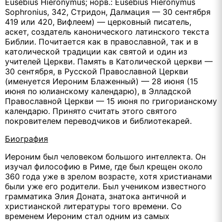
Eusebius Hieronymus; норв.: Eusebius Hieronymus
Sophronius, 342, Стридон, Далмация — 30 сентября
419 или 420, Вифлеем) — церковный писатель,
аскет, создатель канонического латинского текста
Библии. Почитается как в православной, так и в
католической традиции как святой и один из
учителей Церкви. Память в Католической церкви —
30 сентября, в Русской Православной Церкви
(именуется Иероним Блаженный) — 28 июня (15
июня по юлианскому календарю), в Элладской
Православной Церкви — 15 июня по григорианскому
календарю. Принято считать этого святого
покровителем переводчиков и библиотекарей.
Биография
Иероним был человеком большого интеллекта. Он
изучал философию в Риме, где был крещен около
360 года уже в зрелом возрасте, хотя христианами
были уже его родители. Был учеником известного
грамматика Элия Доната, знатока античной и
христианской литературы того времени. Со
временем Иероним стал одним из самых