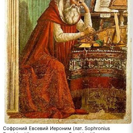
Софроний Евсевий Иероним (лат. Sophronius