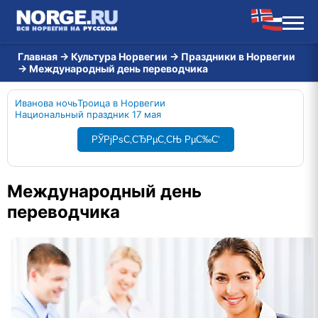
Главная
→
Культура Норвегии
→
Праздники в Норвегии
→
Международный день переводчика
Иванова ночь
Троица в Норвегии
Национальный праздник 17 мая
РЎРјРѕС‚СЂРµС‚СЊ РµС‰С‘
Международный день
переводчика