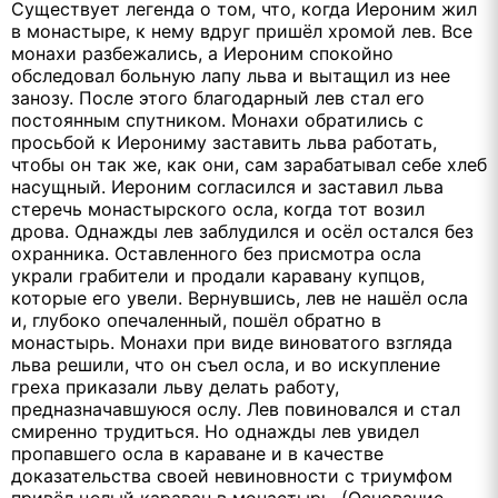
Существует легенда о том, что, когда Иероним жил
в монастыре, к нему вдруг пришёл хромой лев. Все
монахи разбежались, а Иероним спокойно
обследовал больную лапу льва и вытащил из нее
занозу. После этого благодарный лев стал его
постоянным спутником. Монахи обратились с
просьбой к Иерониму заставить льва работать,
чтобы он так же, как они, сам зарабатывал себе хлеб
насущный. Иероним согласился и заставил льва
стеречь монастырского осла, когда тот возил
дрова. Однажды лев заблудился и осёл остался без
охранника. Оставленного без присмотра осла
украли грабители и продали каравану купцов,
которые его увели. Вернувшись, лев не нашёл осла
и, глубоко опечаленный, пошёл обратно в
монастырь. Монахи при виде виноватого взгляда
льва решили, что он съел осла, и во искупление
греха приказали льву делать работу,
предназначавшуюся ослу. Лев повиновался и стал
смиренно трудиться. Но однажды лев увидел
пропавшего осла в караване и в качестве
доказательства своей невиновности с триумфом