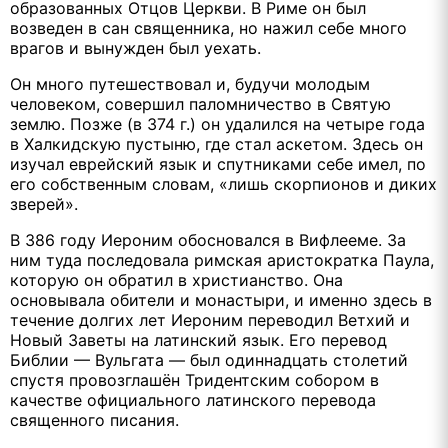
образованных Отцов Церкви. В Риме он был
возведен в сан священника, но нажил себе много
врагов и вынужден был уехать.
Он много путешествовал и, будучи молодым
человеком, совершил паломничество в Святую
землю. Позже (в 374 г.) он удалился на четыре года
в Халкидскую пустыню, где стал аскетом. Здесь он
изучал еврейский язык и спутниками себе имел, по
его собственным словам, «лишь скорпионов и диких
зверей».
В 386 году Иероним обосновался в Вифлееме. За
ним туда последовала римская аристократка Паула,
которую он обратил в христианство. Она
основывала обители и монастыри, и именно здесь в
течение долгих лет Иероним переводил Ветхий и
Новый Заветы на латинский язык. Его перевод
Библии — Вульгата — был одиннадцать столетий
спустя провозглашён Тридентским собором в
качестве официального латинского перевода
священного писания.