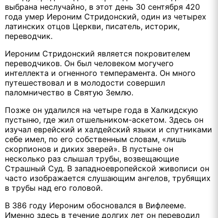
выбрана неслучайно, в этот день 30 сентября 420
года умер Иероним Стридонский, один из четырех
латинских отцов Церкви, писатель, историк,
переводчик.
Иероним Стридонский является покровителем
переводчиков. Он был человеком могучего
интеллекта и огненного темперамента. Он много
путешествовал и в молодости совершил
паломничество в Святую Землю.
Позже он удалился на четыре года в Халкидскую
пустыню, где жил отшельником-аскетом. Здесь он
изучал еврейский и халдейский языки и спутниками
себе имел, по его собственным словам, «лишь
скорпионов и диких зверей». В пустыне он
несколько раз слышал трубы, возвещающие
Страшный Суд. В западноевропейской живописи он
часто изображается слушающим ангелов, трубящих
в трубы над его головой.
В 386 году Иероним обосновался в Вифлееме.
Именно здесь в течение долгих лет он переводил