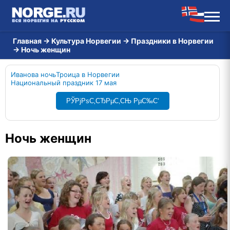
Главная
→
Культура Норвегии
→
Праздники в Норвегии
→
Ночь женщин
Иванова ночь
Троица в Норвегии
Национальный праздник 17 мая
РЎРјРѕС‚СЂРµС‚СЊ РµС‰С‘
Ночь женщин