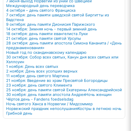
7 июня-выход Норвегии из унии со Швецией
Международный день переводчика
4 октября – день святого Франциска
7 октября: день памяти шведской святой Биргитты из
Вадстена
9 октября: день памяти Дионисия Парижского
14 октября: Зимняя ночь - первый зимний день
18 октября: день памяти евангелиста Луки
21 октября: день памяти святой Урсулы
28 октября: день памяти апостола Симона Кананита / «День
предзнаменования»
Новый год по скандинавскому календарю
30 октября: Собор всех святых, Канун дня всех святых или
Хэллоуин
1 ноября: День всех святых
2 ноября: День всех усопших верных
11 ноября: день святого Мартина
21 ноября: Введение во храм Пресвятой Богородицы
23 ноября: день святого Климента
25 ноября: день памяти святой Екатерины Александрийской
30 ноября: день памяти апостола Андрея
Ночь женщин
Чёртов день - Fandens foedselsdag
Ночь святого Ханса в Норвегии / Мидсоммер
Норвежский праздник непослушания
Костры в летнюю ночь
Грибной день