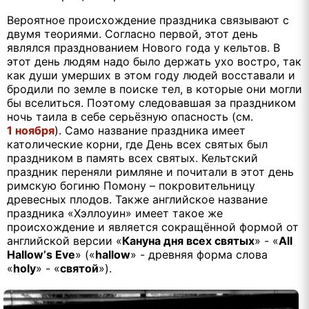
Вероятное происхождение праздника связывают с
двумя теориями. Согласно первой, этот день
являлся празднованием Нового года у кельтов. В
этот день людям надо было держать ухо востро, так
как души умерших в этом году людей восставали и
бродили по земле в поиске тел, в которые они могли
бы вселиться. Поэтому следовавшая за праздником
ночь таила в себе серьёзную опасность (см.
1 ноября
). Само название праздника имеет
католические корни, где День всех святых был
праздником в память всех святых. Кельтский
праздник переняли римляне и почитали в этот день
римскую богиню Помону – покровительницу
древесных плодов. Также английское название
праздника «Хэллоуин» имеет такое же
происхождение и является сокращённой формой от
английской версии «
Кануна дня всех святых
» - «
All
Hallow
’
s
Eve
» («
hallow
» - древняя форма слова
«
holy
» - «
святой
»).