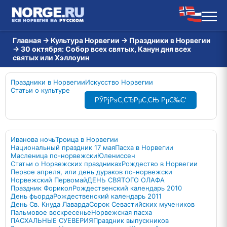
Главная
→
Культура Норвегии
→
Праздники в Норвегии
→
30 октября: Собор всех святых, Канун дня всех
святых или Хэллоуин
Праздники в Норвегии
Искусство Норвегии
Статьи о культуре
РЎРјРѕС‚СЂРµС‚СЊ РµС‰С‘
Иванова ночь
Троица в Норвегии
Национальный праздник 17 мая
Пасха в Норвегии
Масленица по-норвежски
Юлениссен
Статьи о Норвежских праздниках
Рождество в Норвегии
Первое апреля, или день дураков по-норвежски
Норвежский Первомай
ДЕНЬ СВЯТОГО ОЛАФА
Праздник Форикол
Рождественский календарь 2010
День фьорда
Рождественский календарь 2011
День Св. Кнуда Лаварда
Сорок Севастийских мучеников
Пальмовое воскресенье
Норвежская пасха
ПАСХАЛЬНЫЕ СУЕВЕРИЯ
Праздник выпускников