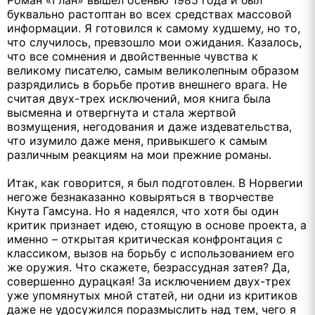
буквально растоптан во всех средствах массовой
информации. Я готовился к самому худшему, но то,
что случилось, превзошло мои ожидания. Казалось,
что все сомнения и двойственные чувства к
великому писателю, самым великолепным образом
разрядились в борьбе против внешнего врага. Не
считая двух-трех исключений, моя книга была
высмеяна и отвергнута и стала жертвой
возмущения, негодования и даже издевательства,
что изумило даже меня, привыкшего к самым
различным реакциям на мои прежние романы.
Итак, как говорится, я был подготовлен. В Норвегии
негоже безнаказанно ковыряться в творчестве
Кнута Гамсуна. Но я надеялся, что хотя бы один
критик признает идею, стоящую в основе проекта, а
именно – открытая критическая конфронтация с
классиком, вызов на борьбу с использованием его
же оружия. Что скажете, безрассудная затея? Да,
совершенно дурацкая! За исключением двух-трех
уже упомянутых мной статей, ни одни из критиков
даже не удосужился поразмыслить над тем, чего я