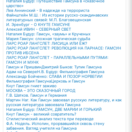
Наталия Будур: Путешествие Гамсуна в «сказочное
царство»
Лев Аннинский - В надежде на террориста
Файнштейн М.Ш. : Из истории русско-скандинавских
литературных связей: М.П. Благовещенская
И. Эренбург - О КНУТЕ ГАМСУНЕ
Алексей ИВИН - СЕВЕРНЫЙ СВЕТ
Наталия Будур: Гамсун, «заумь» и Крученых
Мария Гамсун: сложная трагическая судьба
ЛАРС РОАР ЛАНГСЛЕТ: ЛИСИЦА ИЛИ ЁЖ?
ЛАРС РОАР ЛАНГСЛЕТ: РЕВОЛЮЦИЯ НА ПАРНАСЕ: ГАМСУН
ПРОТИВ ИБСЕНА
ЛАРС РОАР ЛАНГСЛЕТ - ПАРАЛЛЕЛЬНЫМИ ПУТЯМИ:
ГАМСУН И МУНК
Гамсун и Пришвин
Дмитрий Быков: Тупик Гамсуна
Адам на Севере
Н.В. Будур: Фильмография Гамсуна
Александр Бойченко: СЛАВА И ПОЗОР НОРВЕГИИ
Фильмография Гамсуна
Церковь и Гамсун
Кнут Гамсун гниет заживо
МОСКВА – ЭТО СКАЗОЧНЫЙ ГОРОД
Г.В. Шатков. Гамсун и Германия
Мартин Наг. Как Гамсун завоевал русскую литературу, и как
русская литература завоевала Гамсуна
Наталия Будур: ГАМСУН, ДВЕ МАРИИ И ГОРЬКИЙ
Кнут Гамсун - великий совратитель?
Стилистический анализ текста при переводе
Ф.А. Нодель. Исполин, прорвавшийся сквозь стену
забвения. Взгляд учителя на Гамсуна