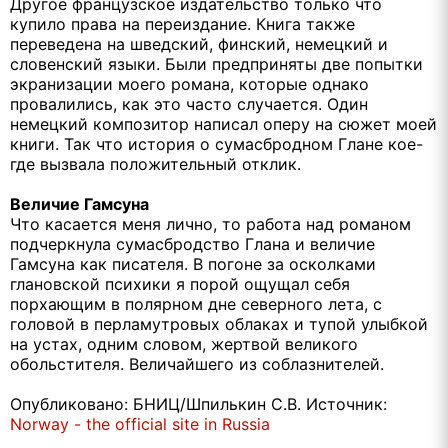
Другое французское издательство только что
купило права на переиздание. Книга также
переведена на шведский, финский, немецкий и
словенский языки. Были предприняты две попытки
экранизации моего романа, которые однако
провалились, как это часто случается. Один
немецкий композитор написал оперу на сюжет моей
книги. Так что история о сумасбродном Глане кое-
где вызвала положительный отклик.
Величие Гамсуна
Что касается меня лично, то работа над романом
подчеркнула сумасбродство Глана и величие
Гамсуна как писателя. В погоне за осколками
глановской психики я порой ощущал себя
порхающим в полярном дне северного лета, с
головой в перламутровых облаках и тупой улыбкой
на устах, одним словом, жертвой великого
обольстителя. Величайшего из соблазнителей.
Опубликовано
:
БНИЦ
/
Шпилькин
С
.
В
.
Источник
:
Norway - the official site in Russia