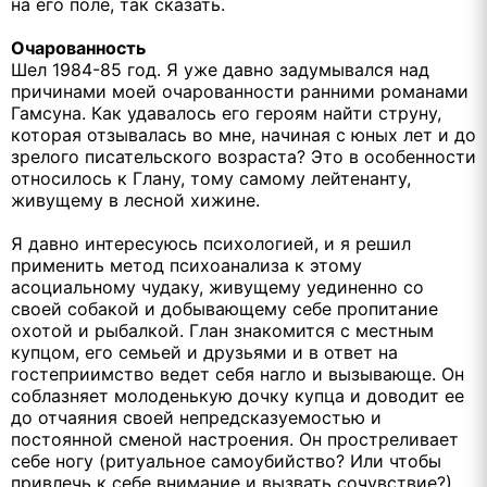
на его поле, так сказать.
Очарованность
Шел 1984-85 год. Я уже давно задумывался над
причинами моей очарованности ранними романами
Гамсуна. Как удавалось его героям найти струну,
которая отзывалась во мне, начиная с юных лет и до
зрелого писательского возраста? Это в особенности
относилось к Глану, тому самому лейтенанту,
живущему в лесной хижине.
Я давно интересуюсь психологией, и я решил
применить метод психоанализа к этому
асоциальному чудаку, живущему уединенно со
своей собакой и добывающему себе пропитание
охотой и рыбалкой. Глан знакомится с местным
купцом, его семьей и друзьями и в ответ на
гостеприимство ведет себя нагло и вызывающе. Он
соблазняет молоденькую дочку купца и доводит ее
до отчаяния своей непредсказуемостью и
постоянной сменой настроения. Он простреливает
себе ногу (ритуальное самоубийство? Или чтобы
привлечь к себе внимание и вызвать сочувствие?).