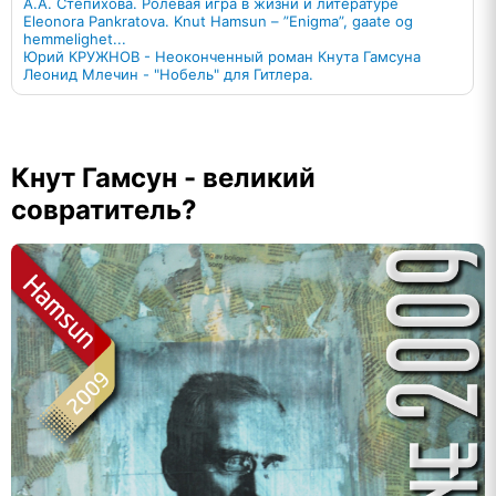
А.А. Степихова. Ролевая игра в жизни и литературе
Eleonora Pankratova. Knut Hamsun – ”Enigma”, gaate og
hemmelighet...
Юрий КРУЖНОВ - Неоконченный роман Кнута Гамсуна
Леонид Млечин - "Нобель" для Гитлера.
Кнут Гамсун - великий
совратитель?