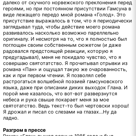
далеко от скучного норвежского преклонения перед
героями, но при постоянном присутствии Гамсуна в
виде лежащего передо мной романа «Голод». Это
присутствие выражалось в том, что я периодически
заглядывал туда, чтобы действие моего романа
развивалось насколько возможно пареллельно
оригиналу. И несмотря на то, что я полностью был
поглощен своим собственным сюжетом (и даже
радовался предстоящей реакции, которую я
предугадывал), меня не покидало чувство, что я
совершаю святотатство. Я прочитывал отрывки из
романа «Пан» и ощущал такую же очарованность,
как и при первом чтении. Я позволял себе
растрогаться волшебной поэзией гамсуновского
языка, даже при описании диких выходок Глана. И
порой мне казалось, что вот-вот разверзнутся
небеса и рука свыше покарает меня за мое
святотатство. Ведь текст-то был чертовски хорош!
Я дрожал и писал со слезами на глазах…Ну да
ладно.
Разгром в прессе
Роман «Глан» вышел осенью 1985 года и был