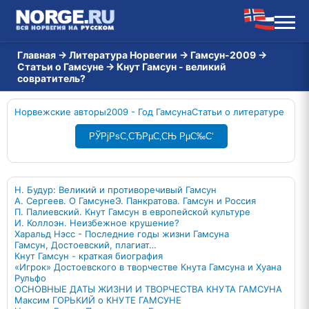
Главная
→
Литература Норвегии
→
Гамсун-2009
→
Статьи о Гамсуне
→
Кнут Гамсун - великий
совратитель?
Норвежские авторы
2009 - Год Гамсуна
Статьи о литературе
РЎРјРѕС‚СЂРµС‚СЊ РµС‰С‘
Н. Будур: Великий и противоречивый Гамсун
А. Сергеев. О Гамсуне
Э. Панкратова. Гамсун и Россия
П. Палиевский. Кнут Гамсун в европейской культуре
И. Коллоэн. Неизбежное крушение?
Харальд Нэсс - Последние годы жизни Гамсуна
Гамсун, Достоевский, плагиат…
Кнут Гамсун - краткая биография
«Игрок» Достоевского в творчестве Кнута Гамсуна и Хуана
Рульфо
ОСНОВНЫЕ ДАТЫ ЖИЗНИ И ТВОРЧЕСТВА КНУТА ГАМСУНА
Максим ГОРЬКИЙ о КНУТЕ ГАМСУНЕ