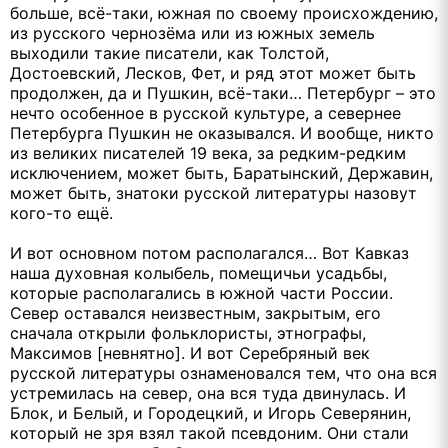
больше, всё-таки, южная по своему происхождению,
из русского чернозёма или из южных земель
выходили такие писатели, как Толстой,
Достоевский, Лесков, Фет, и ряд этот может быть
продолжен, да и Пушкин, всё-таки… Петербург – это
нечто особенное в русской культуре, а севернее
Петербурга Пушкин не оказывался. И вообще, никто
из великих писателей 19 века, за редким-редким
исключением, может быть, Баратынский, Державин,
может быть, знатоки русской литературы назовут
кого-то ещё.
И вот основном потом располагался… Вот Кавказ
наша духовная колыбель, помещичьи усадьбы,
которые располагались в южной части России.
Север оставался неизвестным, закрытым, его
сначала открыли фольклористы, этнографы,
Максимов [невнятно]. И вот Серебряный век
русской литературы ознаменовался тем, что она вся
устремилась на север, она вся туда двинулась. И
Блок, и Белый, и Городецкий, и Игорь Северянин,
который не зря взял такой псевдоним. Они стали