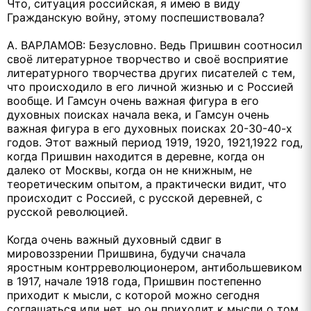
Что, ситуация российская, я имею в виду
Гражданскую войну, этому поспешиствовала?
А. ВАРЛАМОВ: Безусловно. Ведь Пришвин соотносил
своё литературное творчество и своё восприятие
литературного творчества других писателей с тем,
что происходило в его личной жизнью и с Россией
вообще. И Гамсун очень важная фигура в его
духовных поисках начала века, и Гамсун очень
важная фигура в его духовных поисках 20-30-40-х
годов. Этот важный период 1919, 1920, 1921,1922 год,
когда Пришвин находится в деревне, когда он
далеко от Москвы, когда он не книжным, не
теоретическим опытом, а практически видит, что
происходит с Россией, с русской деревней, с
русской революцией.
Когда очень важный духовный сдвиг в
мировоззрении Пришвина, будучи сначала
яростным контрреволюционером, антибольшевиком
в 1917, начале 1918 года, Пришвин постепенно
приходит к мысли, с которой можно сегодня
соглашаться или нет, но он приходит к мысли о том,