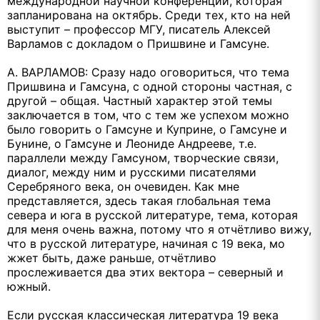
международной научной конференции, которая
запланирована на октябрь. Среди тех, кто на ней
выступит – профессор МГУ, писатель Алексей
Варламов с докладом о Пришвине и Гамсуне.
А. ВАРЛАМОВ: Сразу надо оговориться, что тема
Пришвина и Гамсуна, с одной стороны частная, с
другой – общая. Частный характер этой темы
заключается в том, что с тем же успехом можно
было говорить о Гамсуне и Куприне, о Гамсуне и
Бунине, о Гамсуне и Леониде Андрееве, т.е.
параллели между Гамсуном, творческие связи,
диалог, между ним и русскими писателями
Серебряного века, он очевиден. Как мне
представляется, здесь такая глобальная тема
севера и юга в русской литературе, тема, которая
для меня очень важна, потому что я отчётливо вижу,
что в русской литературе, начиная с 19 века, мо
жжет быть, даже раньше, отчётливо
прослеживается два этих вектора – северный и
южный.
Если русская классическая литература 19 века