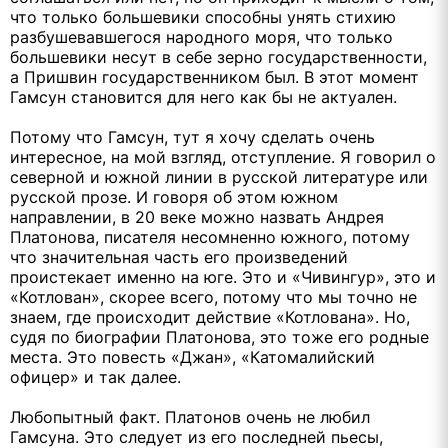
что только большевики способны унять стихию
разбушевавшегося народного моря, что только
большевики несут в себе зерно государственности,
а Пришвин государственником был. В этот момент
Гамсун становится для него как бы не актуален.
Потому что Гамсун, тут я хочу сделать очень
интересное, на мой взгляд, отступление. Я говорил о
северной и южной линии в русской литературе или
русской прозе. И говоря об этом южном
направлении, в 20 веке можно назвать Андрея
Платонова, писателя несомненно южного, потому
что значительная часть его произведений
проистекает именно на юге. Это и «Чивингур», это и
«Котлован», скорее всего, потому что мы точно не
знаем, где происходит действие «Котлована». Но,
судя по биографии Платонова, это тоже его родные
места. Это повесть «Джан», «Катомалийский
офицер» и так далее.
Любопытный факт. Платонов очень не любил
Гамсуна. Это следует из его последней пьесы,