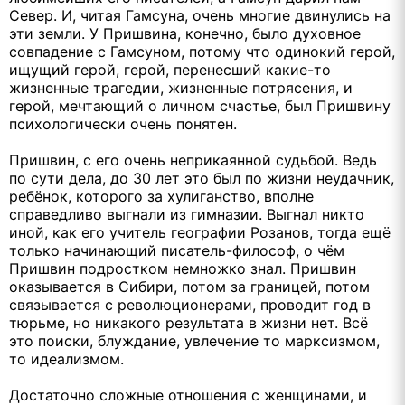
Север. И, читая Гамсуна, очень многие двинулись на
эти земли. У Пришвина, конечно, было духовное
совпадение с Гамсуном, потому что одинокий герой,
ищущий герой, герой, перенесший какие-то
жизненные трагедии, жизненные потрясения, и
герой, мечтающий о личном счастье, был Пришвину
психологически очень понятен.
Пришвин, с его очень неприкаянной судьбой. Ведь
по сути дела, до 30 лет это был по жизни неудачник,
ребёнок, которого за хулиганство, вполне
справедливо выгнали из гимназии. Выгнал никто
иной, как его учитель географии Розанов, тогда ещё
только начинающий писатель-философ, о чём
Пришвин подростком немножко знал. Пришвин
оказывается в Сибири, потом за границей, потом
связывается с революционерами, проводит год в
тюрьме, но никакого результата в жизни нет. Всё
это поиски, блуждание, увлечение то марксизмом,
то идеализмом.
Достаточно сложные отношения с женщинами, и