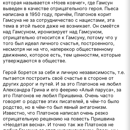
которая называется «Ноев ковчег», где Гамсун
выведен в качестве отрицательного героя. Пьеса
написана в 1950 году, причём, Платонов корит
Гамсуна не за сотрудничество с нацистами, эта
тема в этой пьесе даже не возникает. Он смеётся
над Гамсуном, иронизирует над Гамсуном,
отрицательно относится к Гамсуну, потому что у
того был идеал личного счастья, построенного,
несмотря ни на что, наперекор общественному
движению, которое есть, тем ценностям, которые
утверждаются в обществе.
Герой борется за себя и личную независимость, т.е.
пытается построить своё счастье в стороне от
других дорог и путей. И за это Платонов не любил
Александра Грина и его феерию «Алый паруса», за
это Платонов не любил Пришвина. Очень часто
говорят о родстве этих писателей, в чём-то было
родство, но в чём-то был явный антагонизм.
Известно, что Платонов написал очень резко
отрицательную рецензию на повесть Пришвина
«Неодетая весна». И точно так же Платонов не