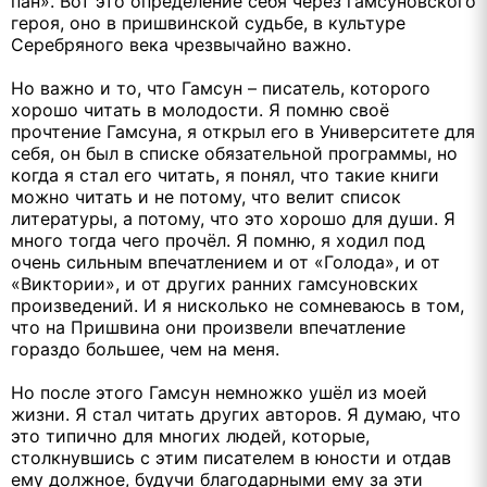
пан». Вот это определение себя через гамсуновского
героя, оно в пришвинской судьбе, в культуре
Серебряного века чрезвычайно важно.
Но важно и то, что Гамсун – писатель, которого
хорошо читать в молодости. Я помню своё
прочтение Гамсуна, я открыл его в Университете для
себя, он был в списке обязательной программы, но
когда я стал его читать, я понял, что такие книги
можно читать и не потому, что велит список
литературы, а потому, что это хорошо для души. Я
много тогда чего прочёл. Я помню, я ходил под
очень сильным впечатлением и от «Голода», и от
«Виктории», и от других ранних гамсуновских
произведений. И я нисколько не сомневаюсь в том,
что на Пришвина они произвели впечатление
гораздо большее, чем на меня.
Но после этого Гамсун немножко ушёл из моей
жизни. Я стал читать других авторов. Я думаю, что
это типично для многих людей, которые,
столкнувшись с этим писателем в юности и отдав
ему должное, будучи благодарными ему за эти