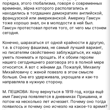
порядка, этого глобализма, говоря о современных
временах, зёрна которого располагались и
находились в тогдашних демократиях английской,
французской или американской. Америку Гамсун
тоже хорошо знал, он в молодости в ней был.
Гамсун протестовал против того, от чего мы стонем
сегодня.
Конечно, шарахаться от одной крайности в другую,
т.е. в сторону фашизма, не самый лучший вариант,
но писателям свойственно заблуждаться, их надо
уметь понимать и прощать. И к обоим героям
нашего сегодняшнего разговора это в полной мере
относится. А вот с жёнами да. Пожалуй, Михаилу
Михайловичу с женой повезло в этом смысле
больше. Она его удерживала, укрощала и как-то
направляла в нужную сторону.
М. ПЕШКОВА: Хочу вернуться в 1919 год, когда ещё
имя Гамсуна появляется в дневниках Пришвина, и
потом на несколько лет исчезает. Почему оно тогда
появилось и почему оно исчезло на какое-то время?