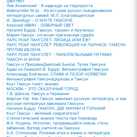
царство»
Лев Аннинский - В надежде на террориста
Файнштейн М.Ш. : Из истории русско-скандинавских
литературных связей: М.П. Благовещенская
И. Эренбург - О КНУТЕ ГАМСУНЕ
Алексей ИВИН - СЕВЕРНЫЙ СВЕТ
Наталия Будур: Гамсун, «заумь» и Крученых
Мария Гамсун: сложная трагическая судьба
ЛАРС РОАР ЛАНГСЛЕТ: ЛИСИЦА ИЛИ ЁЖ?
ЛАРС РОАР ЛАНГСЛЕТ: РЕВОЛЮЦИЯ НА ПАРНАСЕ: ГАМСУН
ПРОТИВ ИБСЕНА
ЛАРС РОАР ЛАНГСЛЕТ - ПАРАЛЛЕЛЬНЫМИ ПУТЯМИ:
ГАМСУН И МУНК
Гамсун и Пришвин
Дмитрий Быков: Тупик Гамсуна
Адам на Севере
Н.В. Будур: Фильмография Гамсуна
Александр Бойченко: СЛАВА И ПОЗОР НОРВЕГИИ
Фильмография Гамсуна
Церковь и Гамсун
Кнут Гамсун гниет заживо
МОСКВА – ЭТО СКАЗОЧНЫЙ ГОРОД
Г.В. Шатков. Гамсун и Германия
Мартин Наг. Как Гамсун завоевал русскую литературу, и как
русская литература завоевала Гамсуна
Наталия Будур: ГАМСУН, ДВЕ МАРИИ И ГОРЬКИЙ
Кнут Гамсун - великий совратитель?
Стилистический анализ текста при переводе
Ф.А. Нодель. Исполин, прорвавшийся сквозь стену
забвения. Взгляд учителя на Гамсуна
А.А. Степихова. Ролевая игра в жизни и литературе