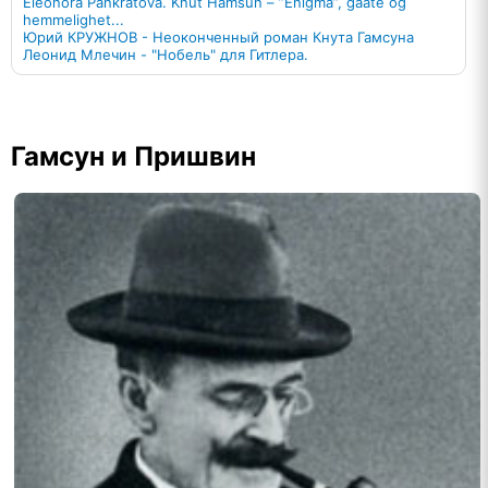
Eleonora Pankratova. Knut Hamsun – ”Enigma”, gaate og
hemmelighet...
Юрий КРУЖНОВ - Неоконченный роман Кнута Гамсуна
Леонид Млечин - "Нобель" для Гитлера.
Гамсун и Пришвин