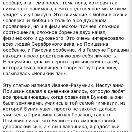
вообще, эта тема эроса, тема пола, которая так
сильно его занимала, нечто родственное мы можем
увидеть и у Гамсуна. Это внимание к любви в жизни
человека, и любви не только в её духовном
проявлении, но и в физическом, точнее, сложное
соотношение, сложное борение двух начал,
физического и духовного. Это очень интересовало
всех людей Серебряного века, но Пришвина
особенно, и Гамсуна особенно. И в Гамсуне Пришвин
находил некую родственную для себя личность.
Неслучайно одна из первых критических статей,
которая была посвящена творчеству Пришвину,
называлась «Великий пан».
Эту статью написал Иванов-Разумник. Неслучайно
Пришвин сделал в дневнике запись, которую любят
все пришвиноведы, когда сравнивая Бунина, а они
были земляками, учились в той самой гимназии, из
которой Бунин ушёл, просто не захотел дальше
учиться, а Пришвина выгнал Розанов, так вот
Пришвин писал, что Бунин – это «малокровный
дворянский сын, а я сын лавочника, я радостный