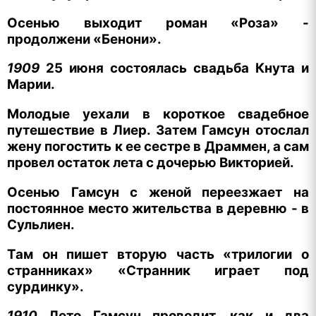
Осенью выходит роман «Роза» -
продолжени «Бенони».
1909
25 июня состоялась свадьба Кнута и
Марии.
Молодые уехали в короткое свадебное
путешествие в Лиер. Затем Гамсун отослал
жену погостить к ее сестре в Драммен, а сам
провел остаток лета с дочерью Викторией.
Осенью Гамсун с женой переезжает на
постоянное место жительства в деревню - в
Сульлиен.
Там он пишет вторую часть «трилогии о
странниках» «Странник играет под
сурдинку».
1910
Лето Гамсун проводит, как и два