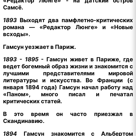
«Редактор Люнге» -
на датский остров
Самсё.
1893
Выходят два
памфлетно-критических
романа — «Редактор Люнге» и «Новые
всходы».
Гамсун уезжает в Париж.
1893 - 1895
- Гамсун живет в Париже, где
ведет богемный образ жизни и знакомится с
лучшими представителями мировой
литературы и искусства. Во Франции (с
января 1894 года) Гамсун начал работу над
«Паном», много писал и печатал
критических статей.
В это время он часто приезжал в
Скандинавию.
1894
Гамсун знакомится с Альбертом