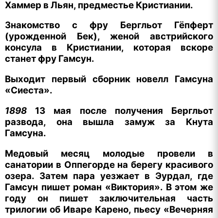
Хаммер в Льян, предместье Кристиании.
Знакомство с фру Бергльот Гёпферт
(урожденной Бек), женой австрийского
консула в Кристиании, которая вскоре
станет фру Гамсун.
Выходит первый сборник новелл Гамсуна
«Сиеста».
1898
13 мая после получения Бергльот
развода, она вышла замуж за Кнута
Гамсуна.
Медовый месяц молодые провели в
санатории в Оппегорде на берегу красивого
озера. Затем пара уезжает в Эурдал, где
Гамсун пишет роман «Виктория». В этом же
году он пишет
заключительная часть
трилогии об Иваре Карено, пьесу
«Вечерняя