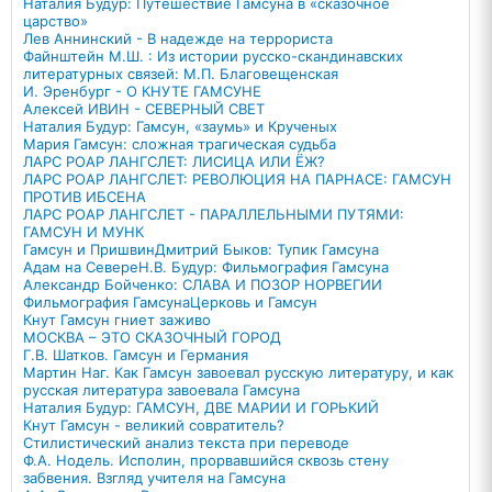
Наталия Будур: Путешествие Гамсуна в «сказочное
царство»
Лев Аннинский - В надежде на террориста
Файнштейн М.Ш. : Из истории русско-скандинавских
литературных связей: М.П. Благовещенская
И. Эренбург - О КНУТЕ ГАМСУНЕ
Алексей ИВИН - СЕВЕРНЫЙ СВЕТ
Наталия Будур: Гамсун, «заумь» и Крученых
Мария Гамсун: сложная трагическая судьба
ЛАРС РОАР ЛАНГСЛЕТ: ЛИСИЦА ИЛИ ЁЖ?
ЛАРС РОАР ЛАНГСЛЕТ: РЕВОЛЮЦИЯ НА ПАРНАСЕ: ГАМСУН
ПРОТИВ ИБСЕНА
ЛАРС РОАР ЛАНГСЛЕТ - ПАРАЛЛЕЛЬНЫМИ ПУТЯМИ:
ГАМСУН И МУНК
Гамсун и Пришвин
Дмитрий Быков: Тупик Гамсуна
Адам на Севере
Н.В. Будур: Фильмография Гамсуна
Александр Бойченко: СЛАВА И ПОЗОР НОРВЕГИИ
Фильмография Гамсуна
Церковь и Гамсун
Кнут Гамсун гниет заживо
МОСКВА – ЭТО СКАЗОЧНЫЙ ГОРОД
Г.В. Шатков. Гамсун и Германия
Мартин Наг. Как Гамсун завоевал русскую литературу, и как
русская литература завоевала Гамсуна
Наталия Будур: ГАМСУН, ДВЕ МАРИИ И ГОРЬКИЙ
Кнут Гамсун - великий совратитель?
Стилистический анализ текста при переводе
Ф.А. Нодель. Исполин, прорвавшийся сквозь стену
забвения. Взгляд учителя на Гамсуна