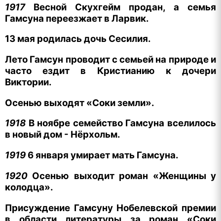
1917
Весной Скухгейм продан, а семья
Гамсуна переезжает в Ларвик.
13 мая родилась дочь Сесилия.
Лето Гамсун проводит с семьей на природе и
часто ездит в Кристианию к дочери
Виктории.
Осенью выходят «Соки земли».
1918
В ноябре семейство Гамсуна вселилось
в новый дом - Нёрхольм.
1919
6 января умирает мать Гамсуна.
1920
Осенью выходит роман «Женщины у
колодца».
Присуждение Гамсуну Нобелевской премии
в области литературы за роман «Соки