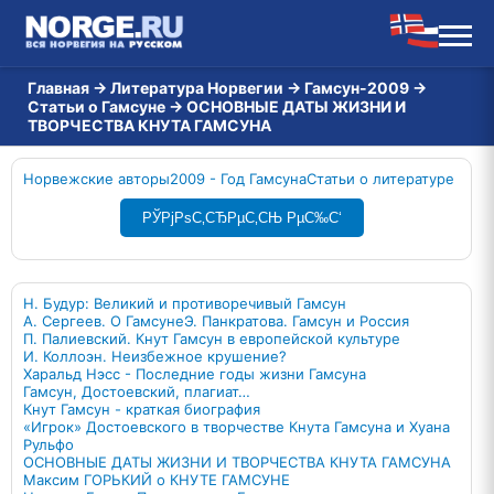
Главная
→
Литература Норвегии
→
Гамсун-2009
→
Статьи о Гамсуне
→
ОСНОВНЫЕ ДАТЫ ЖИЗНИ И
ТВОРЧЕСТВА КНУТА ГАМСУНА
Норвежские авторы
2009 - Год Гамсуна
Статьи о литературе
РЎРјРѕС‚СЂРµС‚СЊ РµС‰С‘
Н. Будур: Великий и противоречивый Гамсун
А. Сергеев. О Гамсуне
Э. Панкратова. Гамсун и Россия
П. Палиевский. Кнут Гамсун в европейской культуре
И. Коллоэн. Неизбежное крушение?
Харальд Нэсс - Последние годы жизни Гамсуна
Гамсун, Достоевский, плагиат…
Кнут Гамсун - краткая биография
«Игрок» Достоевского в творчестве Кнута Гамсуна и Хуана
Рульфо
ОСНОВНЫЕ ДАТЫ ЖИЗНИ И ТВОРЧЕСТВА КНУТА ГАМСУНА
Максим ГОРЬКИЙ о КНУТЕ ГАМСУНЕ