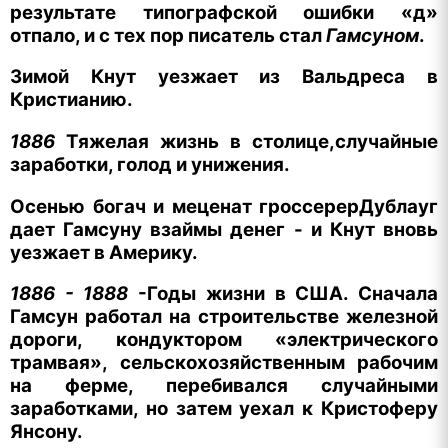
результате типографской ошибки «д»
отпало, и с тех пор писатель стал
Гамсуном
.
Зимой Кнут уезжает из Вальдреса в
Кристианию.
1886
Тяжелая жизнь в столице,случайные
заработки, голод и унижения.
Осенью богач и меценат гроссерерДублауг
дает Гамсуну взаймы денег - и Кнут вновь
уезжает в Америку.
1886 - 1888
-Годы жизни в США. Сначала
Гамсун работал на строительстве железной
дороги, кондуктором «электрического
трамвая», сельскохозяйственным рабочим
на ферме, перебивался случайными
заработками, но затем уехал к Кристоферу
Янсону.