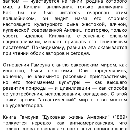
залпом, — чувствуется
не гений,
родина которого
мир,
а Киплинг
англичанин, только англичанин…
Как бы
ни был
читатель очарован этим
волшебником,
он видит
из-за его
строчек
настоящего культурного сына жестокой, алчной,
купеческой современной Англии… повторяю, только
узость идеалов Киплинга, стесненных слепым
национализмом, мешает признать его гениальным
писателем”.
По-видимому,
разница эта сказывается
при чтении обоих авторов
и сегодня.
Отношения Гамсуна
с англо-саксонским
миром, как
известно, были нелегкими.
Они определялись,
конечно,
не какими-то
расовыми пристрастиями,
но его
пониманием культуры — как высшего
развития природы —
и цивилизации
— как способа
ее употребления,
использования, овладения.
С этой
точки зрения “атлантический” мир его
во многом
не удовлетворял.
Книга Гамсуна “Духовная жизнь Америки” (1889)
толкуется нередко как антиамериканская, что
только снова возвращает нас
в круг
национальных