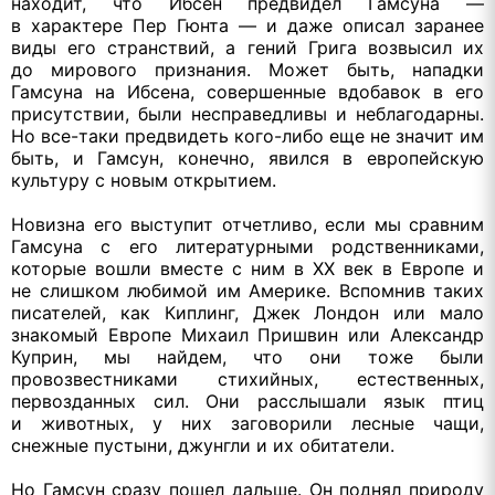
находит, что Ибсен предвидел Гамсуна —
в характере
Пер Гюнта —
и даже
описал заранее
виды его странствий,
а гений
Грига возвысил их
до мирового
признания. Может быть, нападки
Гамсуна
на Ибсена,
совершенные вдобавок
в его
присутствии, были несправедливы
и неблагодарны.
Но все-таки
предвидеть
кого-либо
еще
не значит
им
быть,
и Гамсун,
конечно, явился
в европейскую
культуру
с новым
открытием.
Новизна его выступит отчетливо, если
мы сравним
Гамсуна
с его
литературными родственниками,
которые вошли вместе
с ним
в
XX век
в Европе
и
не слишком
любимой им Америке. Вспомнив таких
писателей, как Киплинг, Джек Лондон или мало
знакомый Европе Михаил Пришвин или Александр
Куприн,
мы найдем,
что они тоже были
провозвестниками стихийных, естественных,
первозданных сил.
Они расслышали
язык птиц
и животных,
у них
заговорили лесные чащи,
снежные пустыни, джунгли и
их обитатели.
Но Гамсун сразу пошел дальше.
Он поднял
природу