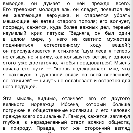
выводов,
он думает
о ней
прежде всего.
Его тревожит
молодая ель,
он следит,
появится ли
ее желтеющая
верхушка,
и старается
убрать
мешающие
ей ветви
старого тополя; его волнует,
посреди, кажется, куда более важных дел, первый
неумелый крик петуха: “бедняга,
он был
один
в целом
мире,
у него
не хватило
мужества
подчиниться естественному ходу вещей”;
он прислушивается
к стихиям:
“шум леса
я теперь
не слышу,
но
я вижу,
как колышутся ветви,
и одного
этого уже достаточно, чтобы порадоваться”. Мысль
начала его пути — “кровь подсказывает мне, что
я нахожусь
в духовной
связи
со всей
вселенной,
со стихией”
— ничуть
не ослабевает
и остается
для
него ведущей.
Эта мысль, видимо, отличает его
от другого
великого норвежца Ибсена, который больше
погружен
в общественные
коллизии,
и его
человек
прежде всего социальный. Гамсун, кажется, заглянул
глубже,
в неразделенный
ствол всяких обществ,
в природу.
Правда,
тот же
сторонний взгляд