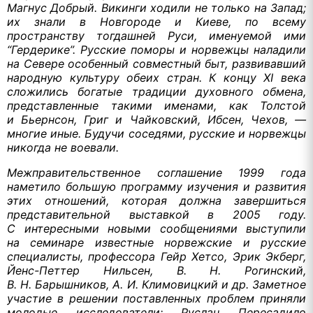
Магнус Добрый. Викинги ходили
не только
на Запад;
их знали
в Новгороде
и Киеве,
по всему
пространству тогдашней Руси, именуемой ими
“Гердерике”. Русские поморы
и норвежцы
наладили
на Севере
особенный совместный быт, развивавший
народную культуру обеих стран.
К концу
XI века
сложились богатые традиции духовного обмена,
представленные такими именами, как Толстой
и Бьернсон,
Григ
и Чайковский,
Ибсен, Чехов, —
многие иные. Будучи соседями, русские
и норвежцы
никогда
не воевали.
Межправительственное соглашение
1999 года
наметило большую программу изучения
и развития
этих отношений, которая должна завершиться
представительной выставкой в
2005 году.
С интересными
новыми сообщениями выступили
на семинаре
известные норвежские
и русские
специалисты, профессора Гейр Хетсо, Эрик Экберг,
Йенс-Петтер
Нильсен,
В. Н. Рогинский,
В. Н. Барышников,
А. И. Климовицкий
и др.
Заметное
участие
в решении
поставленных проблем приняли
молодые исследователи: Руслан Пересадило