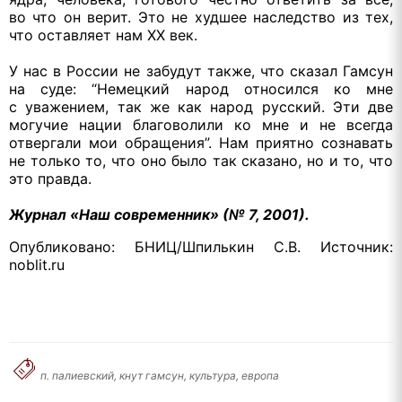
во что
он верит.
Это не худшее
наследство
из тех,
что оставляет нам
XX век.
У нас
в России
не забудут
также, что сказал Гамсун
на суде:
“Немецкий народ относился
ко мне
с уважением,
так же
как народ русский.
Эти две
могучие нации благоволили
ко мне
и
не всегда
отвергали мои обращения”.
Нам приятно
сознавать
не только то,
что оно было так сказано, но
и то,
что
это правда.
Журнал «Наш современник» (№ 7, 2001).
Опубликовано: БНИЦ/Шпилькин С.В. Источник:
noblit.ru
п. палиевский, кнут гамсун, культура, европа