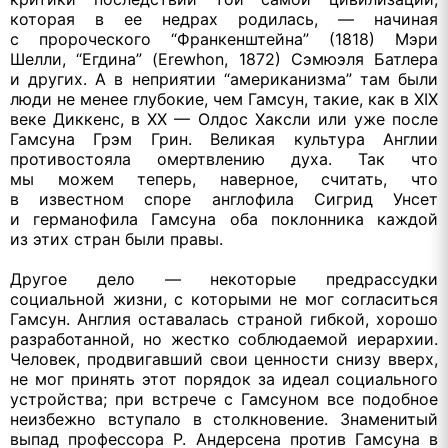
которая в
ее недрах
родилась, — начиная
с пророческого
“Франкенштейна” (1818) Мэри
Шелли, “Егдина” (Erewhon, 1872) Сэмюэля Батлера
и других.
А в неприятии
“американизма” там были
люди
не менее
глубокие, чем Гамсун, такие, как
в XIX
веке Диккенс, в
XX —
Олдос Хаксли или уже после
Гамсуна Грэм Грин. Великая культура Англии
противостояла омертвлению духа.
Так что
мы можем
теперь, наверное, считать, что
в известном
споре англофила Сигрид Унсет
и германофила
Гамсуна оба поклонника каждой
из этих
стран
были правы.
Другое дело — некоторые предрассудки
социальной жизни,
с которыми
не мог
согласиться
Гамсун. Англия оставалась страной гибкой, хорошо
разработанной,
но жестко
соблюдаемой иерархии.
Человек, продвигавший свои ценности снизу вверх,
не мог
принять этот порядок
за идеал
социального
устройства; при встрече
с Гамсуном
все подобное
неизбежно вступало
в столкновение.
Знаменитый
выпад профессора
Р. Андерсена
против Гамсуна в