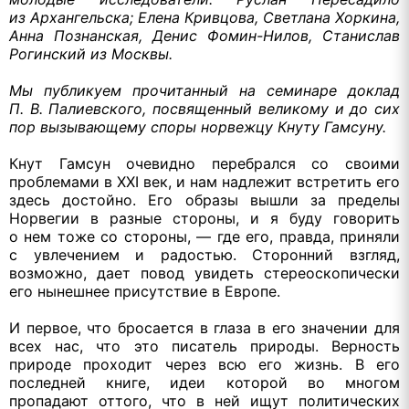
из Архангельска;
Елена Кривцова, Светлана Хоркина,
Анна Познанская, Денис
Фомин-Нилов,
Станислав
Рогинский
из Москвы.
Мы публикуем прочитанный
на семинаре
доклад
П. В. Палиевского,
посвященный великому и
до сих
пор вызывающему споры норвежцу Кнуту Гамсуну.
Кнут Гамсун очевидно перебрался
со своими
проблемами
в XXI
век,
и нам
надлежит встретить его
здесь достойно.
Его образы
вышли
за пределы
Норвегии
в разные
стороны, и
я буду
говорить
о нем
тоже
со стороны,
— где его, правда, приняли
с увлечением
и радостью.
Сторонний взгляд,
возможно, дает повод увидеть стереоскопически
его нынешнее присутствие
в Европе.
И первое, что бросается
в глаза
в его
значении для
всех нас, что это писатель природы. Верность
природе проходит через всю его жизнь.
В его
последней книге, идеи которой
во многом
пропадают оттого, что
в ней
ищут политических