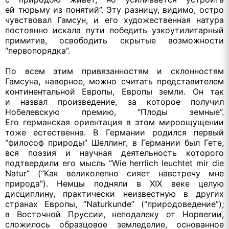
ей тюрьму
из понятий”.
Эту разницу,
видимо, остро
чувствовал Гамсун,
и его
художественная натура
постоянно искала пути победить узкоутилитарный
примитив, освободить скрытые возможности
“первопорядка”.
По всем этим привязанностям
и склонностям
Гамсуна, наверное, можно считать представителем
континентальной Европы, Европы земли.
Он так
и назвал
произведение,
за которое
получил
Нобелевскую премию, “Плоды земные”.
Его германская
ориентация
в этом
мироощущении
тоже естественна.
В Германии
родился первый
“философ природы” Шеллинг,
в Германии
был Гете,
вся поэзия
и научная
деятельность которого
подтвердили его мысль “Wie herrlich leuchtet mir die
Natur” (“Как великолепно сияет навстречу мне
природа”). Hемцы подняли
в XIX
веке целую
дисциплину, практически неизвестную
в других
странах Европы, “Naturkunde” (“природоведение”);
в Восточной
Пруссии, неподалеку
от Норвегии,
сложилось образцовое земледелие, основанное