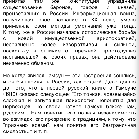
принятая
там же
Конституция упразднила
существование баронов, графов
и князей,
процветавших
в России.
Информационная война,
получившая свое название в
XX веке,
умело
применяла свои методы умолчаний уже тогда.
К тому же
в России
началась историческая борьба
с новой
имущественной аристократией,
несравненно более изворотливой
и сильной,
поскольку
в отличие
от прежней,
простодушно
настаивавшей
на своих
правах, она действовала
неизменно обманом.
Но когда явился Гамсун — эти настроения сошлись,
и
он был
принят
в России,
как родной.
Дело дошло
до того,
что
в первой
русской книге
о Гамсуне
(1910) сказано следующее: “Его тонкая, чрезвычайно
сложная
и запутанная
психология непонятна для
норвежцев.
По своей
натуре Гамсун ближе нам,
русским…
Нам понятны
его полная независимость
во взглядах,
его презрение
к традициям,
к тому,
что
“признано всеми”, нам понятна его безграничная
смелость…”
и т. п.