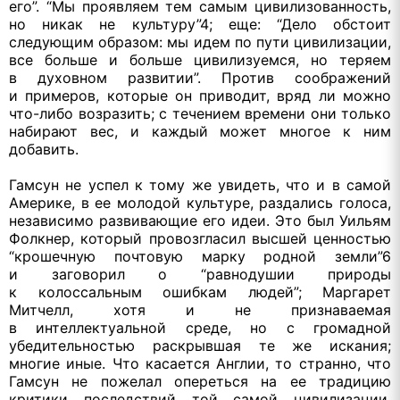
его”. “Мы проявляем тем самым цивилизованность,
но никак
не культуру”4;
еще: “Дело обстоит
следующим образом:
мы идем
по пути цивилизации,
все больше
и больше
цивилизуемся,
но теряем
в духовном
развитии”. Против соображений
и примеров,
которые
он приводит,
вряд ли
можно
что-либо
возразить;
с течением
времени они только
набирают вес,
и каждый
может многое
к ним
добавить.
Гамсун
не успел
к тому же
увидеть, что и
в самой
Америке, в
ее молодой
культуре, раздались голоса,
независимо развивающие его идеи.
Это был
Уильям
Фолкнер, который провозгласил высшей ценностью
“крошечную почтовую марку родной земли”6
и заговорил
о “равнодушии природы
к колоссальным
ошибкам людей”; Маргарет
Митчелл, хотя и
не признаваемая
в интеллектуальной
среде, но
с громадной
убедительностью раскрывшая
те же
искания;
многие иные.
Что касается
Англии, то странно, что
Гамсун
не пожелал
опереться на
ее традицию
критики последствий той самой цивилизации,