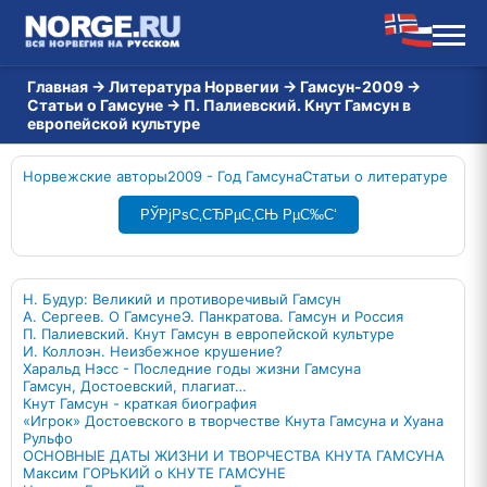
Главная
→
Литература Норвегии
→
Гамсун-2009
→
Статьи о Гамсуне
→
П. Палиевский. Кнут Гамсун в
европейской культуре
Норвежские авторы
2009 - Год Гамсуна
Статьи о литературе
РЎРјРѕС‚СЂРµС‚СЊ РµС‰С‘
Н. Будур: Великий и противоречивый Гамсун
А. Сергеев. О Гамсуне
Э. Панкратова. Гамсун и Россия
П. Палиевский. Кнут Гамсун в европейской культуре
И. Коллоэн. Неизбежное крушение?
Харальд Нэсс - Последние годы жизни Гамсуна
Гамсун, Достоевский, плагиат…
Кнут Гамсун - краткая биография
«Игрок» Достоевского в творчестве Кнута Гамсуна и Хуана
Рульфо
ОСНОВНЫЕ ДАТЫ ЖИЗНИ И ТВОРЧЕСТВА КНУТА ГАМСУНА
Максим ГОРЬКИЙ о КНУТЕ ГАМСУНЕ