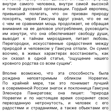
внутри самого человека, внутри самой высокой
и тонкой
духовной организации. Гордый европеец,
привыкший полагать, что
он призван
природу
покорять, через Гамсуна вдруг узнал, что ее ни
с чем
не сравнимая
мощь продолжает,
не обращая
внимания на
ее деловое
употребление, руководить
им изнутри, что она обеспечивает свободу души,
выводит
к тайнам
мироздания, питает любовь.
Перегородки, искусственные средостения между
природой
и человеком
у Гамсуна
отпали.
Он сумел
воочию,
в живых
характерах восстановить, как
он сказал
в одной
статье, “ощущение нашего
кровного родства
со всем
сущим”.
Вполне возможно, что эта способность была
рождена неповторимым обликом Норвегии.
По крайней
мере, так это понимает лучший
в современной
России знаток
и поклонница
Гамсуна
Элеонора Панкратова; она пишет: “природа
Норвегии и по настоящее время сохраняет свою
первозданную нетронутость,
и человек
с его
радостями
и страданиями,
а также
объектами его