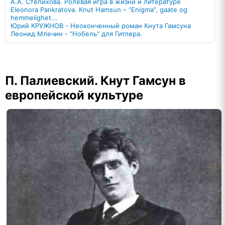
А.А. Степихова. Ролевая игра в жизни и литературе
Eleonora Pankratova. Knut Hamsun – ”Enigma”, gaate og
hemmelighet...
Юрий КРУЖНОВ - Неоконченный роман Кнута Гамсуна
Леонид Млечин - "Нобель" для Гитлера.
П. Палиевский. Кнут Гамсун в
европейской культуре