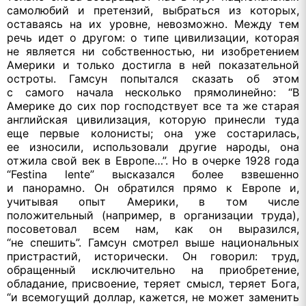
самолюбий
и претензий,
выбраться
из которых,
оставаясь на
их уровне,
невозможно. Между тем
речь идет
о другом:
о типе
цивилизации, которая
не является
ни собственностью,
ни изобретением
Америки
и только
достигла
в ней
показательной
остроты. Гамсун попытался сказать
об этом
с самого
начала несколько прямолинейно: “В
Америке
до сих
пор господствует все
та же
старая
английская цивилизация, которую принесли туда
еще первые колонисты; она уже состарилась,
ее износили,
использовали другие народы, она
отжила свой век
в Европе…”.
Но в очерке
1928 года
“Festina lente” высказался более взвешенно
и панорамно.
Он обратился
прямо
к Европе
и,
учитывая опыт Америки,
в том
числе
положительный (например,
в организации
труда),
посоветовал всем нам, как
он выразился,
“не спешить”.
Гамсун смотрел выше национальных
пристрастий, исторически.
Он говорил:
труд,
обращенный исключительно
на приобретение,
обладание, присвоение, теряет смысл, теряет Бога,
“и всемогущий
доллар, кажется,
не может
заменить