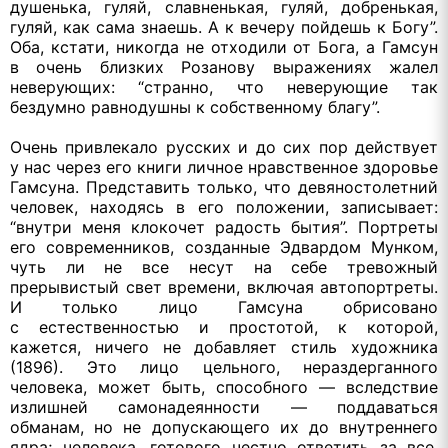
душенька, гуляй, славненькая, гуляй, добренькая,
гуляй, как сама знаешь.
А к вечеру
пойдешь
к Богу”.
Оба, кстати, никогда
не отходили
от Бога,
а Гамсун
в очень
близких Розанову выражениях жалел
неверующих: “странно, что неверующие так
бездумно равнодушны
к собственному
благу”.
Очень привлекало русских и
до сих
пор действует
у нас
через его книги личное нравственное здоровье
Гамсуна. Представить только, что девяностолетний
человек, находясь
в его
положении, записывает:
“внутри меня клокочет радость бытия”. Портреты
его современников, созданные Эдвардом Мунком,
чуть ли
не все
несут
на себе
тревожный
прерывистый свет времени, включая автопортреты.
И только
лицо Гамсуна обрисовано
с естественностью
и простотой,
к которой,
кажется, ничего
не добавляет
стиль художника
(1896).
Это лицо
цельного, нераздерганного
человека, может быть, способного — вследствие
излишней самонадеянности — поддаваться
обманам, но
не допускающего
их
до внутреннего
ядра; человека, готового честно ответить
за все,