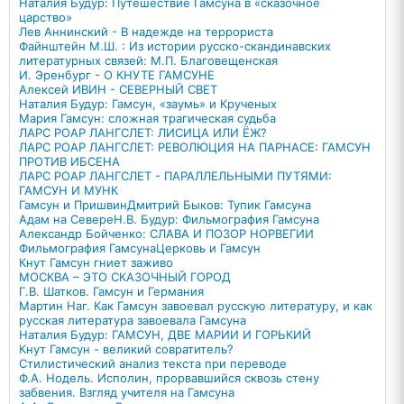
Наталия Будур: Путешествие Гамсуна в «сказочное
царство»
Лев Аннинский - В надежде на террориста
Файнштейн М.Ш. : Из истории русско-скандинавских
литературных связей: М.П. Благовещенская
И. Эренбург - О КНУТЕ ГАМСУНЕ
Алексей ИВИН - СЕВЕРНЫЙ СВЕТ
Наталия Будур: Гамсун, «заумь» и Крученых
Мария Гамсун: сложная трагическая судьба
ЛАРС РОАР ЛАНГСЛЕТ: ЛИСИЦА ИЛИ ЁЖ?
ЛАРС РОАР ЛАНГСЛЕТ: РЕВОЛЮЦИЯ НА ПАРНАСЕ: ГАМСУН
ПРОТИВ ИБСЕНА
ЛАРС РОАР ЛАНГСЛЕТ - ПАРАЛЛЕЛЬНЫМИ ПУТЯМИ:
ГАМСУН И МУНК
Гамсун и Пришвин
Дмитрий Быков: Тупик Гамсуна
Адам на Севере
Н.В. Будур: Фильмография Гамсуна
Александр Бойченко: СЛАВА И ПОЗОР НОРВЕГИИ
Фильмография Гамсуна
Церковь и Гамсун
Кнут Гамсун гниет заживо
МОСКВА – ЭТО СКАЗОЧНЫЙ ГОРОД
Г.В. Шатков. Гамсун и Германия
Мартин Наг. Как Гамсун завоевал русскую литературу, и как
русская литература завоевала Гамсуна
Наталия Будур: ГАМСУН, ДВЕ МАРИИ И ГОРЬКИЙ
Кнут Гамсун - великий совратитель?
Стилистический анализ текста при переводе
Ф.А. Нодель. Исполин, прорвавшийся сквозь стену
забвения. Взгляд учителя на Гамсуна