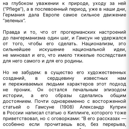
на глубоком
уважении
к природе,
уходу
за ней
(“Pflege”), а
в послевоенный
период, уже
в наши
дни,
Германия дала Европе самое сильное движение
“зеленых”.
Правда
и то,
что
от прогерманских
настроений
до пангерманизма
один шаг,
и Гамсун
не удержался
от того,
чтобы его сделать. Национализм, это
сильнейшее искушение национальной идеи,
не миновал
и его,
что имело тяжелые последствия
для него самого
и для
его родины.
Но
не забудем:
в существо
его художественных
созданий,
в сердцевину
известных нам
и переживаемых
людьми характеров этот подход
не проник.
Он остался
печальным эпизодом
истории,
а его
образы сделались общим
достоянием. Почти одновременно
с восторженной
статьей
о Гамсуне
(1908) Александр Куприн
в России
написал статью
о Киплинге,
которого тоже
приветствовал, но
с оговорками:
“В его рассказах —
особенно если прочитаешь все, без перерыва,