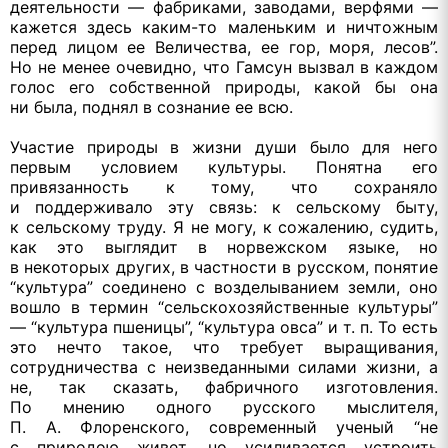
деятельности — фабриками, заводами, верфями —
кажется здесь
каким-то
маленьким
и ничтожным
перед лицом
ее Величества,
ее гор,
моря, лесов”.
Но не менее
очевидно, что Гамсун вызвал
в каждом
голос его собственной природы,
какой бы
она
ни была,
поднял
в сознание
ее всю.
Участие природы
в жизни
души было для него
первым условием культуры. Понятна его
привязанность
к тому,
что сохраняло
и поддерживало
эту связь:
к сельскому
быту,
к сельскому
труду.
Я не могу,
к сожалению,
судить,
как это выглядит
в норвежском
языке, но
в некоторых
других,
в частности
в русском,
понятие
“культура” соединено
с возделыванием
земли, оно
вошло
в термин
“сельскохозяйственные культуры”
— “культура пшеницы”, “культура овса”
и т. п.
То есть
это нечто такое, что требует выращивания,
сотрудничества
с неизведанными
силами жизни, а
не, так сказать, фабричного изготовления.
По мнению
одного русского мыслителя,
П. А. Флоренского,
современный ученый “не
с природою
живет,
но усиливается
устроить