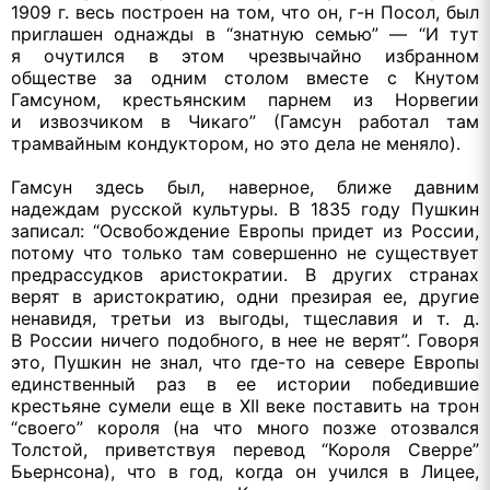
1909 г.
весь построен
на том,
что он,
г-н
Посол, был
приглашен однажды в “знатную семью” — “И тут
я очутился
в этом
чрезвычайно избранном
обществе
за одним
столом вместе
с Кнутом
Гамсуном, крестьянским парнем
из Норвегии
и извозчиком
в Чикаго”
(Гамсун работал там
трамвайным кондуктором,
но это
дела
не меняло).
Гамсун здесь был, наверное, ближе давним
надеждам русской культуры.
В 1835
году Пушкин
записал: “Освобождение Европы придет
из России,
потому что только там совершенно
не существует
предрассудков аристократии.
В других
странах
верят
в аристократию,
одни презирая ее, другие
ненавидя, третьи
из выгоды,
тщеславия
и т. д.
В России
ничего подобного,
в нее
не верят”.
Говоря
это, Пушкин
не знал,
что
где-то
на севере
Европы
единственный раз в
ее истории
победившие
крестьяне сумели еще
в XII
веке поставить
на трон
“своего” короля
(на что
много позже отозвался
Толстой, приветствуя перевод “Короля Сверре”
Бьернсона), что
в год,
когда
он учился
в Лицее,