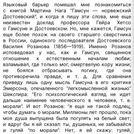
Языковый барьер помешал мне познакомиться
с книгой
Мартина Нага “Гамсун — норвежский
Достоевский”,
и когда
я пишу
эти слова, мне еще
неизвестен доклад профессора Гейра Хетсо
о Гамсуне
и Достоевском.
Но, мне кажется, Гамсун
еще более похож
на своего
старшего сверстника
в России,
одинокого последователя Достоевского
Василия Розанова (1856—1919). Именно Розанов
исповедовал
у нас,
как
и Гамсун,
священное
отношение
к естественным
началам любви;
взламывал, где только мог, омертвелую кору жизни;
не боялся
отбрасывать логику, где она
противоречила правде,
и т. д.
Для сравнения
приведу лишь одну мысль Гамсуна
в его
критике
Эмерсона, опечаленного “легкомысленной жизнью”
Шекспира: “Его психологический взгляд
не идет
дальше наименее человеческого
в человеке,
т. е.
морали”.
И вот
Розанов:
“я еще
не такой
подлец,
чтобы думать
о морали.
Миллионы лет прошло, пока
моя душа выпущена была погулять
на белый
свет;
и вдруг бы
я
ей сказал:
ты, душенька,
не забывайся
и гуляй
“по морали”. Нет, я
ей скажу:
гуляй,