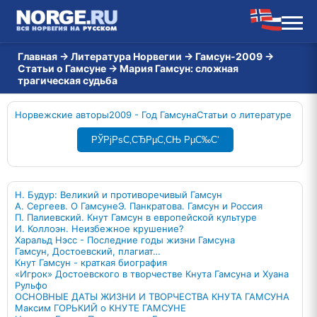
Главная
→
Литература Норвегии
→
Гамсун-2009
→
Статьи о Гамсуне
→
Мария Гамсун: сложная
трагическая судьба
Норвежские авторы
2009 - Год Гамсуна
Статьи о литературе
РЎРјРѕС‚СЂРµС‚СЊ РµС‰С‘
Н. Будур: Великий и противоречивый Гамсун
А. Сергеев. О Гамсуне
Э. Панкратова. Гамсун и Россия
П. Палиевский. Кнут Гамсун в европейской культуре
И. Коллоэн. Неизбежное крушение?
Харальд Нэсс - Последние годы жизни Гамсуна
Гамсун, Достоевский, плагиат…
Кнут Гамсун - краткая биография
«Игрок» Достоевского в творчестве Кнута Гамсуна и Хуана
Рульфо
ОСНОВНЫЕ ДАТЫ ЖИЗНИ И ТВОРЧЕСТВА КНУТА ГАМСУНА
Максим ГОРЬКИЙ о КНУТЕ ГАМСУНЕ