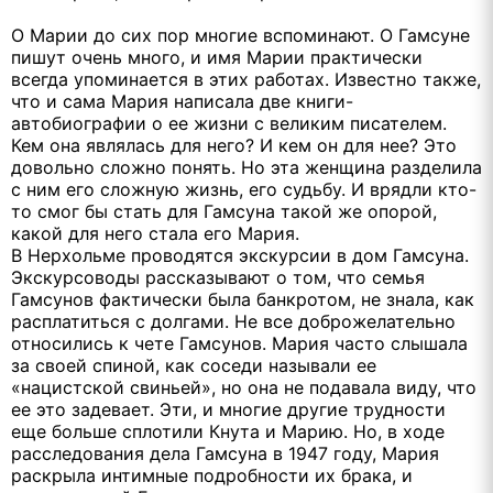
О Марии до сих пор многие вспоминают. О Гамсуне
пишут очень много, и имя Марии практически
всегда упоминается в этих работах. Известно также,
что и сама Мария написала две книги-
автобиографии о ее жизни с великим писателем.
Кем она являлась для него? И кем он для нее? Это
довольно сложно понять. Но эта женщина разделила
с ним его сложную жизнь, его судьбу. И врядли кто-
то смог бы стать для Гамсуна такой же опорой,
какой для него стала его Мария.
В Нерхольме проводятся экскурсии в дом Гамсуна.
Экскурсоводы рассказывают о том, что семья
Гамсунов фактически была банкротом, не знала, как
расплатиться с долгами. Не все доброжелательно
относились к чете Гамсунов. Мария часто слышала
за своей спиной, как соседи называли ее
«нацистской свиньей», но она не подавала виду, что
ее это задевает. Эти, и многие другие трудности
еще больше сплотили Кнута и Марию. Но, в ходе
расследования дела Гамсуна в 1947 году, Мария
раскрыла интимные подробности их брака, и