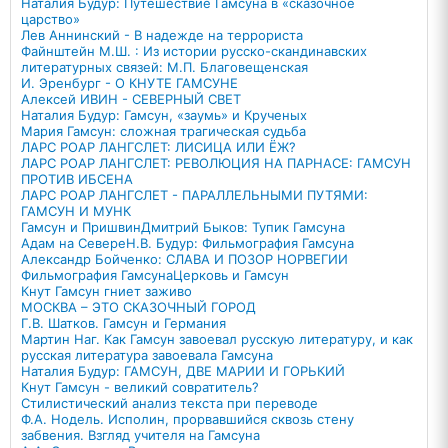
Наталия Будур: Путешествие Гамсуна в «сказочное
царство»
Лев Аннинский - В надежде на террориста
Файнштейн М.Ш. : Из истории русско-скандинавских
литературных связей: М.П. Благовещенская
И. Эренбург - О КНУТЕ ГАМСУНЕ
Алексей ИВИН - СЕВЕРНЫЙ СВЕТ
Наталия Будур: Гамсун, «заумь» и Крученых
Мария Гамсун: сложная трагическая судьба
ЛАРС РОАР ЛАНГСЛЕТ: ЛИСИЦА ИЛИ ЁЖ?
ЛАРС РОАР ЛАНГСЛЕТ: РЕВОЛЮЦИЯ НА ПАРНАСЕ: ГАМСУН
ПРОТИВ ИБСЕНА
ЛАРС РОАР ЛАНГСЛЕТ - ПАРАЛЛЕЛЬНЫМИ ПУТЯМИ:
ГАМСУН И МУНК
Гамсун и Пришвин
Дмитрий Быков: Тупик Гамсуна
Адам на Севере
Н.В. Будур: Фильмография Гамсуна
Александр Бойченко: СЛАВА И ПОЗОР НОРВЕГИИ
Фильмография Гамсуна
Церковь и Гамсун
Кнут Гамсун гниет заживо
МОСКВА – ЭТО СКАЗОЧНЫЙ ГОРОД
Г.В. Шатков. Гамсун и Германия
Мартин Наг. Как Гамсун завоевал русскую литературу, и как
русская литература завоевала Гамсуна
Наталия Будур: ГАМСУН, ДВЕ МАРИИ И ГОРЬКИЙ
Кнут Гамсун - великий совратитель?
Стилистический анализ текста при переводе
Ф.А. Нодель. Исполин, прорвавшийся сквозь стену
забвения. Взгляд учителя на Гамсуна