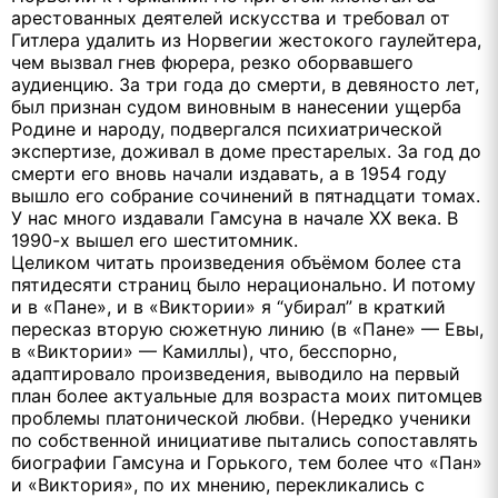
арестованных деятелей искусства и требовал от
Гитлера удалить из Норвегии жестокого гаулейтера,
чем вызвал гнев фюрера, резко оборвавшего
аудиенцию. За три года до смерти, в девяносто лет,
был признан судом виновным в нанесении ущерба
Родине и народу, подвергался психиатрической
экспертизе, доживал в доме престарелых. За год до
смерти его вновь начали издавать, а в 1954 году
вышло его собрание сочинений в пятнадцати томах.
У нас много издавали Гамсуна в начале ХХ века. В
1990-х вышел его шеститомник.
Целиком читать произведения объёмом более ста
пятидесяти страниц было нерационально. И потому
и в «Пане», и в «Виктории» я “убирал” в краткий
пересказ вторую сюжетную линию (в «Пане» — Евы,
в «Виктории» — Камиллы), что, бесспорно,
адаптировало произведения, выводило на первый
план более актуальные для возраста моих питомцев
проблемы платонической любви. (Нередко ученики
по собственной инициативе пытались сопоставлять
биографии Гамсуна и Горького, тем более что «Пан»
и «Виктория», по их мнению, перекликались с