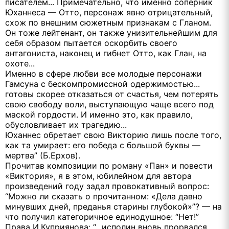
писателем... Примечательно, что именно соперник
Юханнеса — Отто, персонаж явно отрицательный,
схож по внешним сюжетным признакам с Гланом.
Он тоже лейтенант, он также унизительнейшим для
себя образом пытается оскорбить своего
антагониста, наконец и гибнет Отто, как Глан, на
охоте...
Именно в сфере любви все молодые персонажи
Гамсуна с бескомпромиссной одержимостью...
готовы скорее отказаться от счастья, чем потерять
свою свободу воли, выступающую чаще всего под
маской гордости. И именно это, как правило,
обусловливает их трагедию...
Юханнес обретает свою Викторию лишь после того,
как та умирает: его победа с большой буквы —
мертва” (Б.Ерхов).
Прочитав композиции по роману «Пан» и повести
«Виктория», я в этом, юбилейном для автора
произведений году задал провокативный вопрос:
“Можно ли сказать о прочитанном: «Дела давно
минувших дней, преданья старины глубокой»”? — на
что получил категоричное единодушное: “Нет!”
Права И.Куприянова: “...исполин вновь прорвался