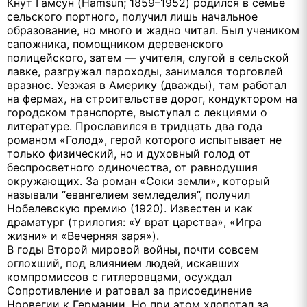
Кнут Гамсун (Hamsun; 1859–1952) родился в семье
сельского портного, получил лишь начальное
образование, но много и жадно читал. Был учеником
сапожника, помощником деревенского
полицейского, затем — учителя, слугой в сельской
лавке, разгружал пароходы, занимался торговлей
вразнос. Уезжая в Америку (дважды), там работал
на фермах, на строительстве дорог, кондуктором на
городском транспорте, выступал с лекциями о
литературе. Прославился в тридцать два года
романом «Голод», герой которого испытывает не
только физический, но и духовный голод от
беспросветного одиночества, от равнодушия
окружающих. За роман «Соки земли», который
называли “евангелием земледелия”, получил
Нобелевскую премию (1920). Известен и как
драматург (трилогия: «У врат царства», «Игра
жизни» и «Вечерняя заря»).
В годы Второй мировой войны, почти совсем
оглохший, под влиянием людей, искавших
компромиссов с гитлеровцами, осуждал
Сопротивление и ратовал за присоединение
Норвегии к Германии. Но при этом хлопотал за