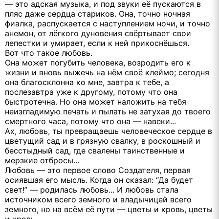
— это адская музыка, и под звуки её пускаются в
пляс даже сердца стариков. Она, точно ночная
фиалка, распускается с наступлением ночи, и точно
анемон, от лёгкого дуновения свёртывает свои
лепестки и умирает, если к ней прикоснёшься.
Вот что такое любовь.
Она может погубить человека, возродить его к
жизни и вновь выжечь на нём своё клеймо; сегодня
она благосклонна ко мне, завтра к тебе, а
послезавтра уже к другому, потому что она
быстротечна. Но она может наложить на тебя
неизгладимую печать и пылать не затухая до твоего
смертного часа, потому что она — навеки...
Ах, любовь, ты превращаешь человеческое сердце в
цветущий сад и в грязную свалку, в роскошный и
бесстыдный сад, где свалены таинственные и
мерзкие отбросы...
Любовь — это первое слово Создателя, первая
осиявшая его мысль. Когда он сказал: “Да будет
свет!” — родилась любовь... И любовь стала
источником всего земного и владычицей всего
земного, но на всём её пути — цветы и кровь, цветы
и кровь...