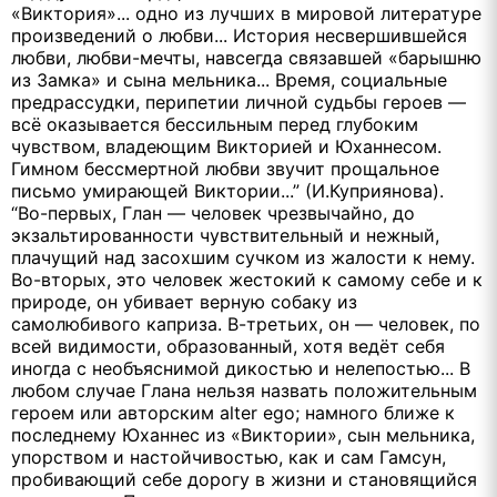
«Виктория»... одно из лучших в мировой литературе
произведений о любви... История несвершившейся
любви, любви-мечты, навсегда связавшей «барышню
из Замка» и сына мельника... Время, социальные
предрассудки, перипетии личной судьбы героев —
всё оказывается бессильным перед глубоким
чувством, владеющим Викторией и Юханнесом.
Гимном бессмертной любви звучит прощальное
письмо умирающей Виктории...” (И.Куприянова).
“Во-первых, Глан — человек чрезвычайно, до
экзальтированности чувствительный и нежный,
плачущий над засохшим сучком из жалости к нему.
Во-вторых, это человек жестокий к самому себе и к
природе, он убивает верную собаку из
самолюбивого каприза. В-третьих, он — человек, по
всей видимости, образованный, хотя ведёт себя
иногда с необъяснимой дикостью и нелепостью... В
любом случае Глана нельзя назвать положительным
героем или авторским alter ego; намного ближе к
последнему Юханнес из «Виктории», сын мельника,
упорством и настойчивостью, как и сам Гамсун,
пробивающий себе дорогу в жизни и становящийся