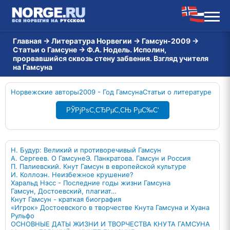
Главная
→
Литература Норвегии
→
Гамсун-2009
→
Статьи о Гамсуне
→
Ф.А. Нодель. Исполин,
прорвавшийся сквозь стену забвения. Взгляд учителя
на Гамсуна
Норвежские авторы
2009 - Год Гамсуна
Статьи о литературе
РЎРјРѕС‚СЂРµС‚СЊ РµС‰С‘
Н. Будур: Великий и противоречивый Гамсун
А. Сергеев. О Гамсуне
Э. Панкратова. Гамсун и Россия
П. Палиевский. Кнут Гамсун в европейской культуре
И. Коллоэн. Неизбежное крушение?
Харальд Нэсс - Последние годы жизни Гамсуна
Гамсун, Достоевский, плагиат…
Кнут Гамсун - краткая биография
«Игрок» Достоевского в творчестве Кнута Гамсуна и Хуана
Рульфо
ОСНОВНЫЕ ДАТЫ ЖИЗНИ И ТВОРЧЕСТВА КНУТА ГАМСУНА