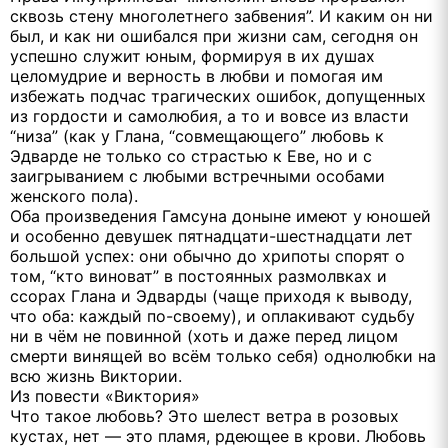
сквозь стену многолетнего забвения”. И каким он ни
был, и как ни ошибался при жизни сам, сегодня он
успешно служит юным, формируя в их душах
целомудрие и верность в любви и помогая им
избежать подчас трагических ошибок, допущенных
из гордости и самолюбия, а то и вовсе из власти
“низа” (как у Глана, “совмещающего” любовь к
Эдварде не только со страстью к Еве, но и с
заигрыванием с любыми встречными особами
женского пола).
Оба произведения Гамсуна доныне имеют у юношей
и особенно девушек пятнадцати-шестнадцати лет
большой успех: они обычно до хрипоты спорят о
том, “кто виноват” в постоянных размолвках и
ссорах Глана и Эдварды (чаще приходя к выводу,
что оба: каждый по-своему), и оплакивают судьбу
ни в чём не повинной (хоть и даже перед лицом
смерти винящей во всём только себя) однолюбки на
всю жизнь Виктории.
Из повести «Виктория»
Что такое любовь? Это шелест ветра в розовых
кустах, нет — это пламя, рдеющее в крови. Любовь