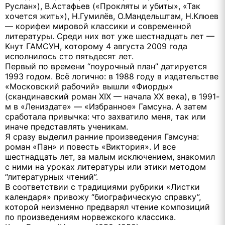
Руслан»), В.Астафьев («Прокляты и убиты», «Так
хочется жить»), Н.Гумилёв, О.Мандельштам, Н.Клюев
— корифеи мировой классики и современной
литературы. Среди них вот уже шестнадцать лет —
Кнут ГАМСУН, которому 4 августа 2009 года
исполнилось сто пятьдесят лет.
Первый по времени “поурочный план” датируется
1993 годом. Всё логично: в 1988 году в издательстве
«Московский рабочий» вышли «Фиорды»
(скандинавский роман XIX — начала XX века), в 1991-
м в «Лениздате» — «Избранное» Гамсуна. А затем
сработала привычка: что захватило меня, так или
иначе представлять ученикам.
Я сразу выделил ранние произведения Гамсуна:
роман «Пан» и повесть «Виктория». И все
шестнадцать лет, за малым исключением, знакомил
с ними на уроках литературы или этики методом
“литературных чтений”.
В соответствии с традициями рубрики «Листки
календаря» привожу “биографическую справку”,
которой неизменно предварял чтение композиций
по произведениям норвежского классика.