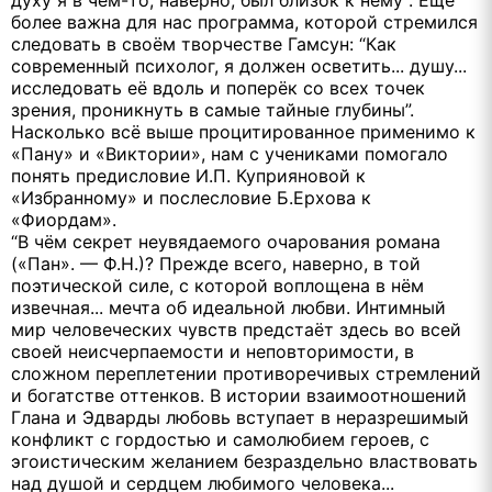
более важна для нас программа, которой стремился
следовать в своём творчестве Гамсун: “Как
современный психолог, я должен осветить... душу...
исследовать её вдоль и поперёк со всех точек
зрения, проникнуть в самые тайные глубины”.
Насколько всё выше процитированное применимо к
«Пану» и «Виктории», нам с учениками помогало
понять предисловие И.П. Куприяновой к
«Избранному» и послесловие Б.Ерхова к
«Фиордам».
“В чём секрет неувядаемого очарования романа
(«Пан». — Ф.Н.)? Прежде всего, наверно, в той
поэтической силе, с которой воплощена в нём
извечная... мечта об идеальной любви. Интимный
мир человеческих чувств предстаёт здесь во всей
своей неисчерпаемости и неповторимости, в
сложном переплетении противоречивых стремлений
и богатстве оттенков. В истории взаимоотношений
Глана и Эдварды любовь вступает в неразрешимый
конфликт с гордостью и самолюбием героев, с
эгоистическим желанием безраздельно властвовать
над душой и сердцем любимого человека...