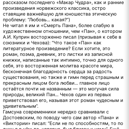
рассказом последнего «Макар Чудра», как и ранние
произведения норвежского классика, остро
ставящие важнейшую для юношества этическую
проблему: “Любовь... какая?”)
Не читал я им и «Смерть Пана», более слабую в
художественном отношении, чем «Пан», о котором
А.И. Куприн восторженно писал (призывая к себе в
союзники и Чехова): “Что такое «Пан» как
литературное произведение? Если хотите, это
роман, поэма, дневник, это листки из записной
книжки, написанные так интимно, точно для одного
себя, это восторженная молитва красоте мира,
бесконечная благодарность сердца за радость
существования, но также и гимн перед страшным и
прекрасным лицом бога любви... главное лицо
остаётся почти не названным — это могучая сила
природы, великий Пан... Чехов один из первых
приветствовал его, называя этот роман чудесным и
удивительным”.
Гамсуна современники нередко сравнивали с
Достоевским, по поводу чего сам автор «Пана» и
«Виктории» писал: “Если не по способностям, то по
духу я в чём-то, наверно, был близок к нему”. Ещё