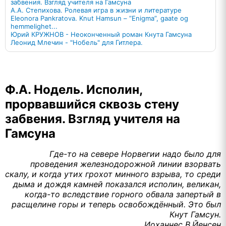
забвения. Взгляд учителя на Гамсуна
А.А. Степихова. Ролевая игра в жизни и литературе
Eleonora Pankratova. Knut Hamsun – ”Enigma”, gaate og
hemmelighet...
Юрий КРУЖНОВ - Неоконченный роман Кнута Гамсуна
Леонид Млечин - "Нобель" для Гитлера.
Ф.А. Нодель. Исполин,
прорвавшийся сквозь стену
забвения. Взгляд учителя на
Гамсуна
Где-то на севере Норвегии надо было для
проведения железнодорожной линии взорвать
скалу, и когда утих грохот минного взрыва, то среди
дыма и дождя камней показался исполин, великан,
когда-то вследствие горного обвала запертый в
расщелине горы и теперь освобождённый. Это был
Кнут Гамсун.
Иоханнес В.Йенсен